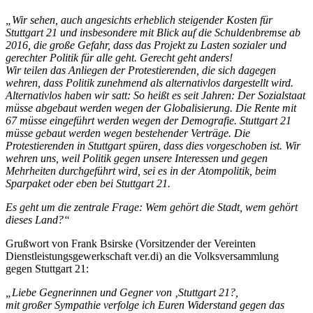
„Wir sehen, auch angesichts erheblich steigender Kosten für
Stuttgart 21 und insbesondere mit Blick auf die Schuldenbremse ab
2016, die große Gefahr, dass das Projekt zu Lasten sozialer und
gerechter Politik für alle geht. Gerecht geht anders!
Wir teilen das Anliegen der Protestierenden, die sich dagegen
wehren, dass Politik zunehmend als alternativlos dargestellt wird.
Alternativlos haben wir satt: So heißt es seit Jahren: Der Sozialstaat
müsse abgebaut werden wegen der Globalisierung. Die Rente mit
67 müsse eingeführt werden wegen der Demografie. Stuttgart 21
müsse gebaut werden wegen bestehender Verträge. Die
Protestierenden in Stuttgart spüren, dass dies vorgeschoben ist. Wir
wehren uns, weil Politik gegen unsere Interessen und gegen
Mehrheiten durchgeführt wird, sei es in der Atompolitik, beim
Sparpaket oder eben bei Stuttgart 21.
Es geht um die zentrale Frage: Wem gehört die Stadt, wem gehört
dieses Land?“
Grußwort von Frank Bsirske (Vorsitzender der Vereinten
Dienstleistungsgewerkschaft ver.di) an die Volksversammlung
gegen Stuttgart 21:
„Liebe Gegnerinnen und Gegner von ‚Stuttgart 21?,
mit großer Sympathie verfolge ich Euren Widerstand gegen das