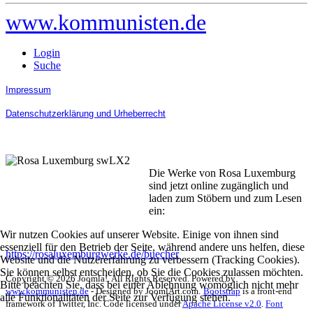
www.kommunisten.de
Login
Suche
Impressum
Datenschutzerklärung und Urheberrecht
Die Werke von Rosa Luxemburg
sind jetzt online zugänglich und
laden zum Stöbern und zum Lesen
ein:
Wir nutzen Cookies auf unserer Website. Einige von ihnen sind
essenziell für den Betrieb der Seite, während andere uns helfen, diese
https://rosaluxemburgwerke.de/buecher
Website und die Nutzererfahrung zu verbessern (Tracking Cookies).
Sie können selbst entscheiden, ob Sie die Cookies zulassen möchten.
Copyright © 2026 Joomla!. All Rights Reserved. Powered by
Bitte beachten Sie, dass bei einer Ablehnung womöglich nicht mehr
www.kommunisten.de
- Designed by JoomlArt.com.
Bootstrap
is a front-end
alle Funktionalitäten der Seite zur Verfügung stehen.
framework of Twitter, Inc. Code licensed under
Apache License v2.0
.
Font