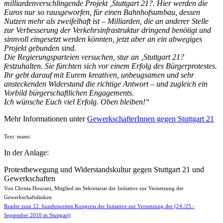
milliardenverschlingende Projekt ‚Stuttgart 21?. Hier werden die
Euros nur so rausgeworfen, für einen Bahnhofsumbau, dessen
Nutzen mehr als zweifelhaft ist – Milliarden, die an anderer Stelle
zur Verbesserung der Verkehrsinfrastruktur dringend benötigt und
sinnvoll eingesetzt werden könnten, jetzt aber an ein abwegiges
Projekt gebunden sind.
Die Regierungsparteien versuchen, stur an ‚Stuttgart 21?
festzuhalten. Sie fürchten sich vor einem Erfolg des Bürgerprotestes.
Ihr gebt darauf mit Eurem kreativen, unbeugsamen und sehr
ansteckenden Widerstand die richtige Antwort – und zugleich ein
Vorbild bürgerschaftlichen Engagements.
Ich wünsche Euch viel Erfolg. Oben bleiben!“
Mehr Informationen unter
GewerkschafterInnen gegen Stuttgart 21
Text: mami
In der Anlage:
Protestbewegung und Widerstandskultur gegen Stuttgart 21 und
Gewerkschaften
Von Christa Hourani, Mitglied im Sekretariat der Initiative zur Vernetzung der
Gewerkschaftslinken
Reader zum 12. bundesweiten Kongress der Initiative zur Vernetzung der (24./25.-
September 2010 in Stuttgart)