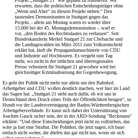
Projekt „Stuttgart 21“ wie geplant zu realisieren. Wir
erwarten, dass die politischen Entscheidungsträger ohne
„Wenn und Aber“ zu diesem Projekt stehen.“ Den
tausenden Demonstranten in Stuttgart gegen das
Projekt, - allein am Montag waren es wieder über
15.000 bei der 45. Montagsdemonstration -, warf er
vor, „den Boden des Rechtsstaates zu verlassen“. Seit
Bundeskanzlerin Merkel Stutgart 21 zur Chefsache und
die Landtagswahlen im März 2011 zum Volksentscheid
erklärt hat, läuft die Propagandamaschinerie von CDU
und Industrie auf Hochtouren. Es vergeht nun Tag
mehr, wo nicht in der örtlichen und überregionalen
Presse vehement für Stuttgart 21 geworben wird bei
gleichzeitiger Kriminalisierung der Gegenbewegung.
Es geht der Politik nicht mehr nur allein um den Bahnhof.
Arbeitgeber und CDU wollen deutlich machen, wer hier im Land
das Sagen hat. „Stuttgart 21 steht auch dafür, ob wir uns in
Deutschland dem Druck eines Teils der Öffentlichkeit beugen“, so
Hundt vor der Landesvereinigung der Baden-Württembergischen
Arbeitgeberverbände. Er kann sich dabei der Unterstützung von
Joachim Gauck sicher sein, der in der ARD-Sendung "Beckmann"
erklärte: "Und diese Entscheidungen jetzt nicht zu vollziehen, das
wäre ja fast eine Straftat. Die Politiker, die jetzt sagen, ich baue
einfach nicht weiter, die dürfen das gar nicht tun, wenn sie sich