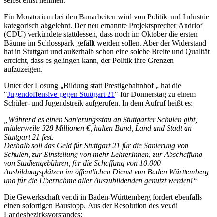
selbst ernst nehmen."
Ein Moratorium bei den Bauarbeiten wird von Politik und Industrie
kategorisch abgelehnt. Der neu ernannte Projektsprecher Andriof
(CDU) verkündete stattdessen, dass noch im Oktober die ersten
Bäume im Schlosspark gefällt werden sollen. Aber der Widerstand
hat in Stuttgart und außerhalb schon eine solche Breite und Qualität
erreicht, dass es gelingen kann, der Politik ihre Grenzen
aufzuzeigen.
Unter der Losung „Bildung statt Prestigebahnhof „ hat die
"
Jugendoffensive gegen Stuttgart 21
" für Donnerstag zu einem
Schüler- und Jugendstreik aufgerufen. In dem Aufruf heißt es:
„Während es einen Sanierungsstau an Stuttgarter Schulen gibt,
mittlerweile 328 Millionen €, halten Bund, Land und Stadt an
Stuttgart 21 fest.
Deshalb soll das Geld für Stuttgart 21 für die Sanierung von
Schulen, zur Einstellung von mehr LehrerInnen, zur Abschaffung
von Studiengebühren, für die Schaffung von 10.000
Ausbildungsplätzen im öffentlichen Dienst von Baden Württemberg
und für die Übernahme aller Auszubildenden genutzt werden!“
Die Gewerkschaft ver.di in Baden-Württemberg fordert ebenfalls
einen sofortigen Baustopp. Aus der Resolution des ver.di
Landesbezirksvorstandes: