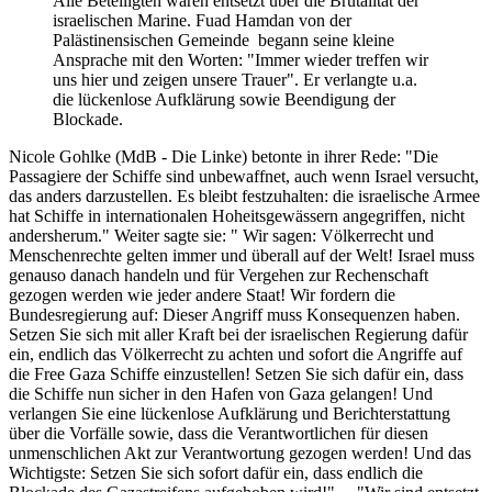
Alle Beteiligten waren entsetzt über die Brutalität der
israelischen Marine. Fuad Hamdan von der
Palästinensischen Gemeinde begann seine kleine
Ansprache mit den Worten: "Immer wieder treffen wir
uns hier und zeigen unsere Trauer". Er verlangte u.a.
die lückenlose Aufklärung sowie Beendigung der
Blockade.
Nicole Gohlke (MdB - Die Linke) betonte in ihrer Rede: "Die
Passagiere der Schiffe sind unbewaffnet, auch wenn Israel versucht,
das anders darzustellen. Es bleibt festzuhalten: die israelische Armee
hat Schiffe in internationalen Hoheitsgewässern angegriffen, nicht
andersherum." Weiter sagte sie: " Wir sagen: Völkerrecht und
Menschenrechte gelten immer und überall auf der Welt! Israel muss
genauso danach handeln und für Vergehen zur Rechenschaft
gezogen werden wie jeder andere Staat! Wir fordern die
Bundesregierung auf: Dieser Angriff muss Konsequenzen haben.
Setzen Sie sich mit aller Kraft bei der israelischen Regierung dafür
ein, endlich das Völkerrecht zu achten und sofort die Angriffe auf
die Free Gaza Schiffe einzustellen! Setzen Sie sich dafür ein, dass
die Schiffe nun sicher in den Hafen von Gaza gelangen! Und
verlangen Sie eine lückenlose Aufklärung und Berichterstattung
über die Vorfälle sowie, dass die Verantwortlichen für diesen
unmenschlichen Akt zur Verantwortung gezogen werden! Und das
Wichtigste: Setzen Sie sich sofort dafür ein, dass endlich die