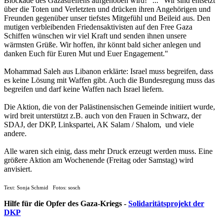
Blockade des Gazastreifens aufgehoben wird!" ... "Wir sind entsetzt
über die Toten und Verletzten und drücken ihren Angehörigen und
Freunden gegenüber unser tiefstes Mitgefühl und Beileid aus. Den
mutigen verbleibenden Friedensaktivisten auf den Free Gaza
Schiffen wünschen wir viel Kraft und senden ihnen unsere
wärmsten Grüße. Wir hoffen, ihr könnt bald sicher anlegen und
danken Euch für Euren Mut und Euer Engagement."
Mohammad Saleh aus Libanon erklärte: Israel muss begreifen, dass
es keine Lösung mit Waffen gibt. Auch die Bundesregung muss das
begreifen und darf keine Waffen nach Israel liefern.
Die Aktion, die von der Palästinensischen Gemeinde initiiert wurde,
wird breit unterstützt z.B. auch von den Frauen in Schwarz, der
SDAJ, der DKP, Linkspartei, AK Salam / Shalom, und viele
andere.
Alle waren sich einig, dass mehr Druck erzeugt werden muss. Eine
größere Aktion am Wochenende (Freitag oder Samstag) wird
anvisiert.
Text: Sonja Schmid Fotos: sosch
Hilfe für die Opfer des Gaza-Kriegs -
Solidaritätsprojekt der
DKP