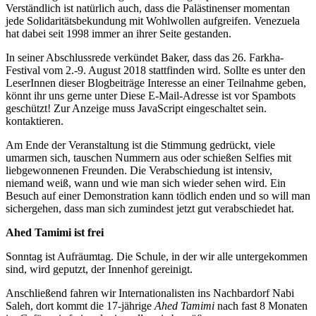
Verständlich ist natürlich auch, dass die Palästinenser momentan
jede Solidaritätsbekundung mit Wohlwollen aufgreifen. Venezuela
hat dabei seit 1998 immer an ihrer Seite gestanden.
In seiner Abschlussrede verkündet Baker, dass das 26. Farkha-
Festival vom 2.-9. August 2018 stattfinden wird. Sollte es unter den
LeserInnen dieser Blogbeiträge Interesse an einer Teilnahme geben,
könnt ihr uns gerne unter
Diese E-Mail-Adresse ist vor Spambots
geschützt! Zur Anzeige muss JavaScript eingeschaltet sein.
kontaktieren.
Am Ende der Veranstaltung ist die Stimmung gedrückt, viele
umarmen sich, tauschen Nummern aus oder schießen Selfies mit
liebgewonnenen Freunden. Die Verabschiedung ist intensiv,
niemand weiß, wann und wie man sich wieder sehen wird. Ein
Besuch auf einer Demonstration kann tödlich enden und so will man
sichergehen, dass man sich zumindest jetzt gut verabschiedet hat.
Ahed Tamimi ist frei
Sonntag ist Aufräumtag. Die Schule, in der wir alle untergekommen
sind, wird geputzt, der Innenhof gereinigt.
Anschließend fahren wir Internationalisten ins Nachbardorf Nabi
Saleh, dort kommt die 17-jährige
Ahed Tamimi
nach fast 8 Monaten