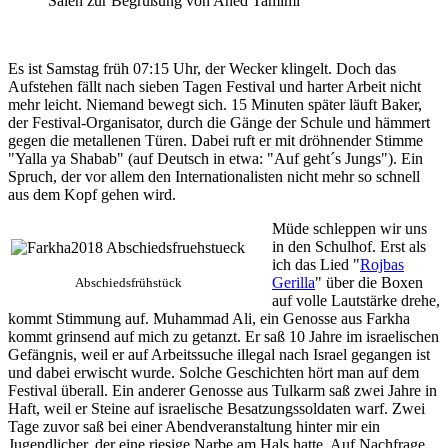
Saleh zur Begrüßung von Ahed Tamimi
Es ist Samstag früh 07:15 Uhr, der Wecker klingelt. Doch das
Aufstehen fällt nach sieben Tagen Festival und harter Arbeit nicht
mehr leicht. Niemand bewegt sich. 15 Minuten später läuft Baker,
der Festival-Organisator, durch die Gänge der Schule und hämmert
gegen die metallenen Türen. Dabei ruft er mit dröhnender Stimme
"Yalla ya Shabab" (auf Deutsch in etwa: "Auf geht´s Jungs"). Ein
Spruch, der vor allem den Internationalisten nicht mehr so schnell
aus dem Kopf gehen wird.
Müde schleppen wir uns
in den Schulhof. Erst als
ich das Lied "
Rojbas
Gerilla
" über die Boxen
Abschiedsfrühstück
auf volle Lautstärke drehe,
kommt Stimmung auf. Muhammad Ali, ein Genosse aus Farkha
kommt grinsend auf mich zu getanzt. Er saß 10 Jahre im israelischen
Gefängnis, weil er auf Arbeitssuche illegal nach Israel gegangen ist
und dabei erwischt wurde. Solche Geschichten hört man auf dem
Festival überall. Ein anderer Genosse aus Tulkarm saß zwei Jahre in
Haft, weil er Steine auf israelische Besatzungssoldaten warf. Zwei
Tage zuvor saß bei einer Abendveranstaltung hinter mir ein
Jugendlicher, der eine riesige Narbe am Hals hatte. Auf Nachfrage