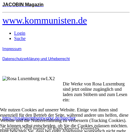
JACOBIN Magazin
www.kommunisten.de
Login
Suche
Impressum
Datenschutzerklärung und Urheberrecht
Die Werke von Rosa Luxemburg
sind jetzt online zugänglich und
laden zum Stöbern und zum Lesen
ein:
Wir nutzen Cookies auf unserer Website. Einige von ihnen sind
essenziell für den Betrieb der Seite, während andere uns helfen, diese
https://rosaluxemburgwerke.de/buecher
Website und die Nutzererfahrung zu verbessern (Tracking Cookies).
Sie können selbst entscheiden, ob Sie die Cookies zulassen möchten.
Copyright © 2026 Joomla!. All Rights Reserved. Powered by
Bitte beachten Sie, dass bei einer Ablehnung womöglich nicht mehr