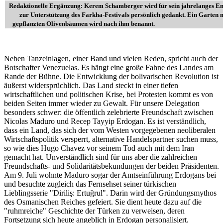
Redaktionelle Ergänzung: Kerem Schamberger wird für sein jahrelanges 
zur Unterstützung des Farkha-Festivals persönlich gedankt. Ein Garten 
gepflanzten Olivenbäumen wird nach ihm benannt.
Neben Tanzeinlagen, einer Band und vielen Reden, spricht auch der
Botschafter Venezuelas. Es hängt eine große Fahne des Landes am
Rande der Bühne. Die Entwicklung der bolivarischen Revolution ist
äußerst widersprüchlich. Das Land steckt in einer tiefen
wirtschaftlichen und politischen Krise, bei Protesten kommt es von
beiden Seiten immer wieder zu Gewalt. Für unsere Delegation
besonders schwer: die öffentlich zelebrierte Freundschaft zwischen
Nicolas Maduro und Recep Tayyip Erdogan. Es ist verständlich,
dass ein Land, das sich der vom Westen vorgegebenen neoliberalen
Wirtschaftspolitik versperrt, alternative Handelspartner suchen muss,
so wie dies Hugo Chavez vor seinem Tod auch mit dem Iran
gemacht hat. Unverständlich sind für uns aber die zahlreichen
Freundschafts- und Solidaritätsbekundungen der beiden Präsidenten.
Am 9. Juli wohnte Maduro sogar der Amtseinführung Erdogans bei
und besuchte zugleich das Fernsehset seiner türkischen
Lieblingsserie "Diriliş: Ertuğrul". Darin wird der Gründungsmythos
des Osmanischen Reiches gefeiert. Sie dient heute dazu auf die
"ruhmreiche" Geschichte der Türken zu verweisen, deren
Fortsetzung sich heute angeblich in Erdogan personalisiert.