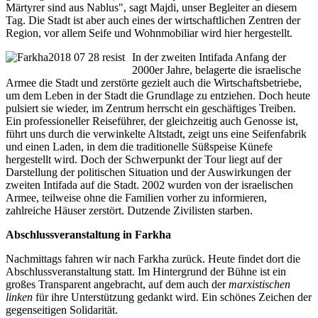
Märtyrer sind aus Nablus", sagt Majdi, unser Begleiter an diesem
Tag. Die Stadt ist aber auch eines der wirtschaftlichen Zentren der
Region, vor allem Seife und Wohnmobiliar wird hier hergestellt.
In der zweiten Intifada Anfang der
2000er Jahre, belagerte die israelische
Armee die Stadt und zerstörte gezielt auch die Wirtschaftsbetriebe,
um dem Leben in der Stadt die Grundlage zu entziehen. Doch heute
pulsiert sie wieder, im Zentrum herrscht ein geschäftiges Treiben.
Ein professioneller Reiseführer, der gleichzeitig auch Genosse ist,
führt uns durch die verwinkelte Altstadt, zeigt uns eine Seifenfabrik
und einen Laden, in dem die traditionelle Süßspeise Künefe
hergestellt wird. Doch der Schwerpunkt der Tour liegt auf der
Darstellung der politischen Situation und der Auswirkungen der
zweiten Intifada auf die Stadt. 2002 wurden von der israelischen
Armee, teilweise ohne die Familien vorher zu informieren,
zahlreiche Häuser zerstört. Dutzende Zivilisten starben.
Abschlussveranstaltung in Farkha
Nachmittags fahren wir nach Farkha zurück. Heute findet dort die
Abschlussveranstaltung statt. Im Hintergrund der Bühne ist ein
großes Transparent angebracht, auf dem auch der
marxistischen
linken
für ihre Unterstützung gedankt wird. Ein schönes Zeichen der
gegenseitigen Solidarität.