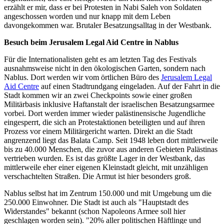
erzählt er mir, dass er bei Protesten in Nabi Saleh von Soldaten
angeschossen worden und nur knapp mit dem Leben
davongekommen war. Brutaler Besatzungsalltag in der Westbank.
Besuch beim Jerusalem Legal Aid Centre in Nablus
Für die Internationalisten geht es am letzten Tag des Festivals
ausnahmsweise nicht in den ökologischen Garten, sondern nach
Nablus. Dort werden wir vom örtlichen Büro des
Jerusalem Legal
Aid Centre
auf einen Stadtrundgang eingeladen. Auf der Fahrt in die
Stadt kommen wir an zwei Checkpoints sowie einer großen
Militärbasis inklusive Haftanstalt der israelischen Besatzungsarmee
vorbei. Dort werden immer wieder palästinensische Jugendliche
eingesperrt, die sich an Protestaktionen beteiligten und auf ihren
Prozess vor einem Militärgericht warten. Direkt an die Stadt
angrenzend liegt das Balata Camp. Seit 1948 leben dort mittlerweile
bis zu 40.000 Menschen, die zuvor aus anderen Gebieten Palästinas
vertrieben wurden. Es ist das größte Lager in der Westbank, das
mittlerweile eher einer eigenen Kleinstadt gleicht, mit unzähligen
verschachtelten Straßen. Die Armut ist hier besonders groß.
Nablus selbst hat im Zentrum 150.000 und mit Umgebung um die
250.000 Einwohner. Die Stadt ist auch als "Hauptstadt des
Widerstandes" bekannt (schon Napoleons Armee soll hier
geschlagen worden sein). "20% aller politischen Häftlinge und