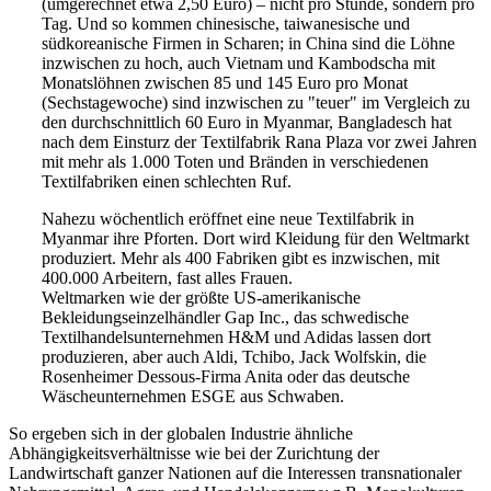
(umgerechnet etwa 2,50 Euro) – nicht pro Stunde, sondern pro
Tag. Und so kommen chinesische, taiwanesische und
südkoreanische Firmen in Scharen; in China sind die Löhne
inzwischen zu hoch, auch Vietnam und Kambodscha mit
Monatslöhnen zwischen 85 und 145 Euro pro Monat
(Sechstagewoche) sind inzwischen zu "teuer" im Vergleich zu
den durchschnittlich 60 Euro in Myanmar, Bangladesch hat
nach dem Einsturz der Textilfabrik Rana Plaza vor zwei Jahren
mit mehr als 1.000 Toten und Bränden in verschiedenen
Textilfabriken einen schlechten Ruf.
Nahezu wöchentlich eröffnet eine neue Textilfabrik in
Myanmar ihre Pforten. Dort wird Kleidung für den Weltmarkt
produziert. Mehr als 400 Fabriken gibt es inzwischen, mit
400.000 Arbeitern, fast alles Frauen.
Weltmarken wie der größte US-amerikanische
Bekleidungseinzelhändler Gap Inc., das schwedische
Textilhandelsunternehmen H&M und Adidas lassen dort
produzieren, aber auch Aldi, Tchibo, Jack Wolfskin, die
Rosenheimer Dessous-Firma Anita oder das deutsche
Wäscheunternehmen ESGE aus Schwaben.
So ergeben sich in der globalen Industrie ähnliche
Abhängigkeitsverhältnisse wie bei der Zurichtung der
Landwirtschaft ganzer Nationen auf die Interessen transnationaler