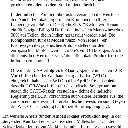
produzieren oder aus dem Subkontinent beziehen.
In der indischen Automobilindustrie versuchen die Hersteller
den Anteil der lokal hergestellten Komponenten ihrer
Fahrzeuge zu erhöhen. Der Klein-SUV "Kwid" von Renault –
ein fünfsitziger Billig-SUV für den indischen Markt - besteht zu
98% aus Teilen, die in Indien hergestellt worden sind. Die
Komponenten für das Modell "Jazz" von Honda - ein
Kleinwagen des japanischen Autoherstellers für den
europäischen Markt - werden zu 95% vor Ort bezogen. Auch
die deutschen Hersteller verstärken die lokale Produktionstiefe
in Indien zunehmend.
Obwohl die USA erfolgreich Klage gegen die indischen LCR-
Vorschriften bei der Welthandelsorganisation (WTO)
eingereicht haben - die WTO hat im April 2016 entschieden,
dass die LCR-Vorschriften für das indische Solarprogramm
gegen die GATT-Regeln verstoßen -, dehnt die indische
Regierung die LCR-Vorschriften auf weitere Bereiche aus, die
zunehmend interessant für ausländische Investoren sind. Gegen
die WTO-Entscheidung hat Indien Berufung eingelegt.
Ein weiterer Anreiz für den Aufbau lokaler Produktion liegt in der
steigenden Kaufkraft einer wachsenden "Mittelschicht". In den
Schwellenländern ist ein Markt entstanden, für den es sich sowohl