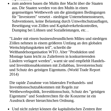
zum anderen bauen die Multis ihre Macht über die Staaten
aus. Die Staaten werden von den Multis in einen
gegenseitigen Wettbewerb um die günstigsten Bedingungen
für "Investoren" versetzt - niedrigste Unternehmenssteuern,
Subventionen, keine Belastung durch Umweltschutzauflagen,
Beseitigung von Zöllen und Kapitalverkehrskontrollen,
Dumping bei Löhnen und Sozialleistungen, etc. .
"Länder mit einem businessfreundlichem Milieu und niedrigen
Zöllen nehmen in einem größeren Umfang an den globalen
Wertschöpfungsketten teil”, schreibt die
Welthandelsorganisation WTO. Aber "Produktion und
Montage kann leicht zu Zulieferern in konkurrierenden
Ländern verlagert werden", warnt sie und empfiehlt Handels-
und Investitionsabkommen mit Zollabbau, Investorenschutz
und Schutz des geistigen Eigentums. (World Trade Report
2014)
Die rapide Zunahme von bilateralen Freihandels- und
Investitionsschutzabkommen mit Regeln zur
Wettbewerbspolitik, Investitionsschutz, Schutz des "geistigen
Eigentums" und Sonderrechten für die Konzerne ist ein
Ausdruck dieser hierarchischen Ordnung.
Und nicht zuletzt können die kapitalistischen Zentren ihre