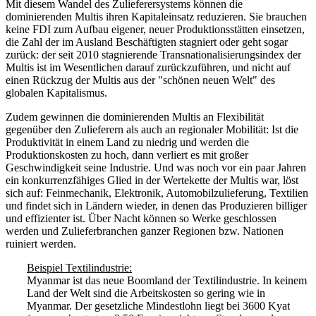
Mit diesem Wandel des Zulieferersystems können die
dominierenden Multis ihren Kapitaleinsatz reduzieren. Sie brauchen
keine FDI zum Aufbau eigener, neuer Produktionsstätten einsetzen,
die Zahl der im Ausland Beschäftigten stagniert oder geht sogar
zurück: der seit 2010 stagnierende Transnationalisierungsindex der
Multis ist im Wesentlichen darauf zurückzuführen, und nicht auf
einen Rückzug der Multis aus der "schönen neuen Welt" des
globalen Kapitalismus.
Zudem gewinnen die dominierenden Multis an Flexibilität
gegenüber den Zulieferern als auch an regionaler Mobilität: Ist die
Produktivität in einem Land zu niedrig und werden die
Produktionskosten zu hoch, dann verliert es mit großer
Geschwindigkeit seine Industrie. Und was noch vor ein paar Jahren
ein konkurrenzfähiges Glied in der Wertekette der Multis war, löst
sich auf: Feinmechanik, Elektronik, Automobilzulieferung, Textilien
und findet sich in Ländern wieder, in denen das Produzieren billiger
und effizienter ist. Über Nacht können so Werke geschlossen
werden und Zulieferbranchen ganzer Regionen bzw. Nationen
ruiniert werden.
Beispiel Textilindustrie:
Myanmar ist das neue Boomland der Textilindustrie. In keinem
Land der Welt sind die Arbeitskosten so gering wie in
Myanmar. Der gesetzliche Mindestlohn liegt bei 3600 Kyat