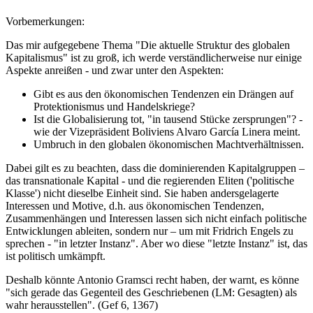
Vorbemerkungen:
Das mir aufgegebene Thema "Die aktuelle Struktur des globalen
Kapitalismus" ist zu groß, ich werde verständlicherweise nur einige
Aspekte anreißen - und zwar unter den Aspekten:
Gibt es aus den ökonomischen Tendenzen ein Drängen auf
Protektionismus und Handelskriege?
Ist die Globalisierung tot, "in tausend Stücke zersprungen"? -
wie der Vizepräsident Boliviens Alvaro García Linera meint.
Umbruch in den globalen ökonomischen Machtverhältnissen.
Dabei gilt es zu beachten, dass die dominierenden Kapitalgruppen –
das transnationale Kapital - und die regierenden Eliten ('politische
Klasse') nicht dieselbe Einheit sind. Sie haben andersgelagerte
Interessen und Motive, d.h. aus ökonomischen Tendenzen,
Zusammenhängen und Interessen lassen sich nicht einfach politische
Entwicklungen ableiten, sondern nur – um mit Fridrich Engels zu
sprechen - "in letzter Instanz". Aber wo diese "letzte Instanz" ist, das
ist politisch umkämpft.
Deshalb könnte Antonio Gramsci recht haben, der warnt, es könne
"sich gerade das Gegenteil des Geschriebenen (LM: Gesagten) als
wahr herausstellen". (Gef 6, 1367)