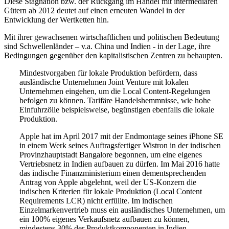
Diese Stagnation bzw. der Rückgang im Handel mit intermediären
Gütern ab 2012 deutet auf einen erneuten Wandel in der
Entwicklung der Wertketten hin.
Mit ihrer gewachsenen wirtschaftlichen und politischen Bedeutung
sind Schwellenländer – v.a. China und Indien - in der Lage, ihre
Bedingungen gegenüber den kapitalistischen Zentren zu behaupten.
Mindestvorgaben für lokale Produktion befördern, dass
ausländische Unternehmen Joint Venture mit lokalen
Unternehmen eingehen, um die Local Content-Regelungen
befolgen zu können. Tarifäre Handelshemmnisse, wie hohe
Einfuhrzölle beispielsweise, begünstigen ebenfalls die lokale
Produktion.
Apple hat im April 2017 mit der Endmontage seines iPhone SE
in einem Werk seines Auftragsfertiger Wistron in der indischen
Provinzhauptstadt Bangalore begonnen, um eine eigenes
Vertriebsnetz in Indien aufbauen zu dürfen. Im Mai 2016 hatte
das indische Finanzministerium einen dementsprechenden
Antrag von Apple abgelehnt, weil der US-Konzern die
indischen Kriterien für lokale Produktion (Local Content
Requirements LCR) nicht erfüllte. Im indischen
Einzelmarkenvertrieb muss ein ausländisches Unternehmen, um
ein 100% eigenes Verkaufsnetz aufbauen zu können,
mindestens 30% der Produktkomponenten in Indien