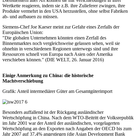
Dienstleistern aller Art können sie mit Verschiebungen in ihrer
Wertkette reagieren, indem sie z.B. ihre Zulieferer zwingen, ihre
Produkte vermehrt in den USA herzustellen, ohne selbst Fabriken
ab- und aufbauen zu müssen.
Siemens-Chef Joe Kaeser meint zur Gefahr eines Zerfalls der
Europäischen Union:
"Die globalen Unternehmen könnten einen Zerfall des
Binnenmarktes noch vergleichsweise gelassen sehen, weil sie
ohnehin in verschiedenen Regionen unterwegs sind und ihre
Ressourcen schnell von Europa nach Asien oder Amerika
verschieben können." (DIE WELT, 26. Januar 2016)
Einige Anmerkung zu China: die historische
Machtverschiebung
Grafik: Anteil intermediärer Güter am Gesamtgüterimport
Besonders auffallend ist der Rückgang ausländischer
Wertschöpfung in China. Nach dem WTO-Beitritt der Volksrepublik
im Jahr 2001 war der Anteil der ausländischen, vorgelagerten
Wertschöpfung an den Exporten nach Angaben der OECD bis zum
Jahr 2007 auf 37,4% angestiegen (die Asian Development Bank