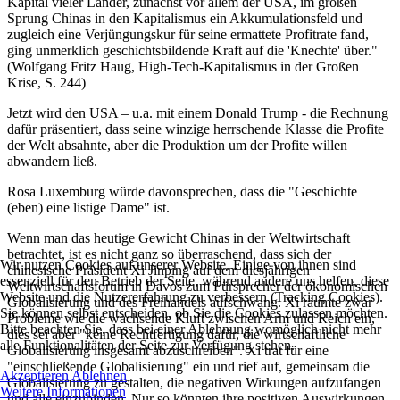
Kapital vieler Länder, zunächst vor allem der USA, im großen
Sprung Chinas in den Kapitalismus ein Akkumulationsfeld und
zugleich eine Verjüngungskur für seine ermattete Profitrate fand,
ging unmerklich geschichtsbildende Kraft auf die 'Knechte' über."
(Wolfgang Fritz Haug, High-Tech-Kapitalismus in der Großen
Krise, S. 244)
Jetzt wird den USA – u.a. mit einem Donald Trump - die Rechnung
dafür präsentiert, dass seine winzige herrschende Klasse die Profite
der Welt absahnte, aber die Produktion um der Profite willen
abwandern ließ.
Rosa Luxemburg würde davonsprechen, dass die "Geschichte
(eben) eine listige Dame" ist.
Wenn man das heutige Gewicht Chinas in der Weltwirtschaft
betrachtet, ist es nicht ganz so überraschend, dass sich der
Wir nutzen Cookies auf unserer Website. Einige von ihnen sind
chinesische Präsident Xi Jinping auf dem diesjährigen
essenziell für den Betrieb der Seite, während andere uns helfen, diese
Weltwirtschaftsforum in Davos zum Fürsprecher der ökonomischen
Website und die Nutzererfahrung zu verbessern (Tracking Cookies).
Globalisierung und des Freihandels aufschwang. Xi räumte zwar
Sie können selbst entscheiden, ob Sie die Cookies zulassen möchten.
Probleme wie die wachsende Kluft zwischen Arm und Reich ein,
Bitte beachten Sie, dass bei einer Ablehnung womöglich nicht mehr
dies sei aber "keine Rechtfertigung dafür, die wirtschaftliche
alle Funktionalitäten der Seite zur Verfügung stehen.
Globalisierung insgesamt abzuschreiben". Xi trat für eine
"einschließende Globalisierung" ein und rief auf, gemeinsam die
Akzeptieren
Ablehnen
Globalisierung zu gestalten, die negativen Wirkungen aufzufangen
Weitere Informationen
und alle einzubinden. Nur so könnten ihre positiven Auswirkungen