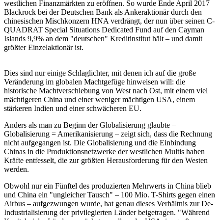
westlichen Finanzmärkten zu eröffnen. So wurde Ende April 2017
Blackrock bei der Deutschen Bank als Ankeraktionär durch den
chinesischen Mischkonzern HNA verdrängt, der nun über seinen C-
QUADRAT Special Situations Dedicated Fund auf den Cayman
Islands 9,9% an dem "deutschen" Kreditinstitut hält – und damit
größter Einzelaktionär ist.
Dies sind nur einige Schlaglichter, mit denen ich auf die große
Veränderung im globalen Machtgefüge hinweisen will: die
historische Machtverschiebung von West nach Ost, mit einem viel
mächtigeren China und einer weniger mächtigen USA, einem
stärkeren Indien und einer schwächeren EU.
Anders als man zu Beginn der Globalisierung glaubte –
Globalisierung = Amerikanisierung – zeigt sich, dass die Rechnung
nicht aufgegangen ist. Die Globalisierung und die Einbindung
Chinas in die Produktionsnetzwerke der westlichen Multis haben
Kräfte entfesselt, die zur größten Herausforderung für den Westen
werden.
Obwohl nur ein Fünftel des produzierten Mehrwerts in China blieb
und China ein "ungleicher Tausch" – 100 Mio. T-Shirts gegen einen
Airbus – aufgezwungen wurde, hat genau dieses Verhältnis zur De-
Industrialisierung der privilegierten Länder beigetragen. "Während