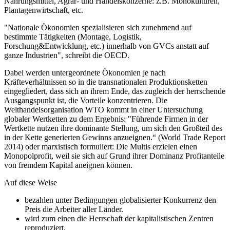
Nahrungsmittel, Agrar- und Handelskonzerne: z.B. Monokulturen,
Plantagenwirtschaft, etc.
"Nationale Ökonomien spezialisieren sich zunehmend auf
bestimmte Tätigkeiten (Montage, Logistik,
Forschung&Entwicklung, etc.) innerhalb von GVCs anstatt auf
ganze Industrien", schreibt die OECD.
Dabei werden untergeordnete Ökonomien je nach
Kräfteverhältnissen so in die transnationalen Produktionsketten
eingegliedert, dass sich an ihrem Ende, das zugleich der herrschende
Ausgangspunkt ist, die Vorteile konzentrieren. Die
Welthandelsorganisation WTO kommt in einer Untersuchung
globaler Wertketten zu dem Ergebnis: "Führende Firmen in der
Wertkette nutzen ihre dominante Stellung, um sich den Großteil des
in der Kette generierten Gewinns anzueignen.“ (World Trade Report
2014) oder marxistisch formuliert: Die Multis erzielen einen
Monopolprofit, weil sie sich auf Grund ihrer Dominanz Profitanteile
von fremdem Kapital aneignen können.
Auf diese Weise
bezahlen unter Bedingungen globalisierter Konkurrenz den
Preis die Arbeiter aller Länder.
wird zum einen die Herrschaft der kapitalistischen Zentren
reproduziert,