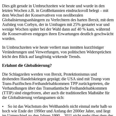
Dies gilt gerade in Umbruchzeiten wie heute und wurde in den
letzten Wochen z.B. in Großbritannien eindrucksvoll belegt – mit
dem Wechsel der Konservativen von neoliberalen
Globalisierungsanhängern zu Verfechtern des harten Brexit, mit dem
Aufstieg von Corbyn, der in Umfragen mit 25% gestartet war und
wenige Wochen später bei der Wahl dann auf 40 % kam, während
die Konservativen entgegen ihren Erwartungen deutlich geschwächt
wurden.
In Umbruchzeiten wie heute verliert man inmitten kurzfristiger
Veränderungen und Verwerfungen, von politischen Widersprüchen
leicht den Blick auf langfristig wirkende Trends.
Erlahmt die Globalisierung?
Die Schlagzeilen werden von Brexit, Protektionismus und
drohenden Handelskriegen geprägt; die USA sind mit Trump vom
Trans-Pazifischen-Freihandelsabkommen TPP zurückgetreten, die
Verhandlungen über das Transatlantische Freihandelsabkommen
(TTIP) sind eingefroren, aber auch die traditionellen Maßstäbe für
die Globalisierung verlangsamen sich:
• So ist das Wachstum des Welthandels nicht einmal mehr halb so
hoch wie Ende der 1990er und Anfang der 2000er Jahre, und liegt
im Unterschied zu den Jahren 1990 – 2011 nicht mehr über dem des