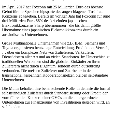
Im April 2017 hat Foxconn mit 25 Milliarden Euro das höchste
Gebot für die Speicherchipsparte des angeschlagenen Toshiba-
Konzerns abgegeben. Bereits im vorigen Jahr hat Foxconn für rund
drei Milliarden Euro 66% des kriselnden japanischen
Elektronikkonzerns Sharp übernommen - die bis dahin größte
Übernahme eines japanischen Elektronikkonzerns durch ein
ausländisches Unternehmen.
Große Multinationale Unternehmen wie z.B. IBM, Siemens und
Toyota organisieren heutzutage Entwicklung, Produktion, Vertrieb,
… über ein komplexes Netz von Zulieferern, Verkäufern,
Dienstleistern aller Art und an vielen Standorten. Im Unterschied zu
traditionellen Wertketten sind die globalen Einkäufer zu ihren
Zulieferern nicht durch Eigentum, sondern durch outsourcing
verbunden. Die meisten Zulieferer und Zuarbeiter in den
transnational gespannten Kooperationsnetzen bleiben selbständige
Unternehmen.
Die Multis behalten ihre beherrschende Rolle, in dem sie die formal
selbstständigen Zulieferer durch Standardisierung oder Kredit, der
vom führenden Konzern einer GVCs an die untergeordneten
Unternehmen zur Finanzierung von Investitionen gegeben wird, an
sich binden.