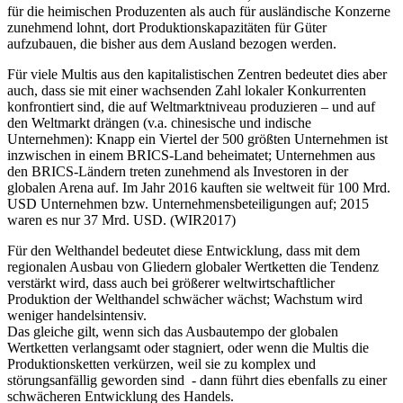
für die heimischen Produzenten als auch für ausländische Konzerne
zunehmend lohnt, dort Produktionskapazitäten für Güter
aufzubauen, die bisher aus dem Ausland bezogen werden.
Für viele Multis aus den kapitalistischen Zentren bedeutet dies aber
auch, dass sie mit einer wachsenden Zahl lokaler Konkurrenten
konfrontiert sind, die auf Weltmarktniveau produzieren – und auf
den Weltmarkt drängen (v.a. chinesische und indische
Unternehmen): Knapp ein Viertel der 500 größten Unternehmen ist
inzwischen in einem BRICS-Land beheimatet; Unternehmen aus
den BRICS-Ländern treten zunehmend als Investoren in der
globalen Arena auf. Im Jahr 2016 kauften sie weltweit für 100 Mrd.
USD Unternehmen bzw. Unternehmensbeteiligungen auf; 2015
waren es nur 37 Mrd. USD. (WIR2017)
Für den Welthandel bedeutet diese Entwicklung, dass mit dem
regionalen Ausbau von Gliedern globaler Wertketten die Tendenz
verstärkt wird, dass auch bei größerer weltwirtschaftlicher
Produktion der Welthandel schwächer wächst; Wachstum wird
weniger handelsintensiv.
Das gleiche gilt, wenn sich das Ausbautempo der globalen
Wertketten verlangsamt oder stagniert, oder wenn die Multis die
Produktionsketten verkürzen, weil sie zu komplex und
störungsanfällig geworden sind - dann führt dies ebenfalls zu einer
schwächeren Entwicklung des Handels.