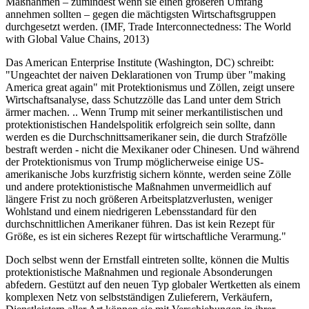
Maßnahmen – zumindest wenn sie einen größeren Umfang
annehmen sollten – gegen die mächtigsten Wirtschaftsgruppen
durchgesetzt werden. (IMF, Trade Interconnectedness: The World
with Global Value Chains, 2013)
Das American Enterprise Institute (Washington, DC) schreibt:
"Ungeachtet der naiven Deklarationen von Trump über "making
America great again" mit Protektionismus und Zöllen, zeigt unsere
Wirtschaftsanalyse, dass Schutzzölle das Land unter dem Strich
ärmer machen. .. Wenn Trump mit seiner merkantilistischen und
protektionistischen Handelspolitik erfolgreich sein sollte, dann
werden es die Durchschnittsamerikaner sein, die durch Strafzölle
bestraft werden - nicht die Mexikaner oder Chinesen. Und während
der Protektionismus von Trump möglicherweise einige US-
amerikanische Jobs kurzfristig sichern könnte, werden seine Zölle
und andere protektionistische Maßnahmen unvermeidlich auf
längere Frist zu noch größeren Arbeitsplatzverlusten, weniger
Wohlstand und einem niedrigeren Lebensstandard für den
durchschnittlichen Amerikaner führen. Das ist kein Rezept für
Größe, es ist ein sicheres Rezept für wirtschaftliche Verarmung."
Doch selbst wenn der Ernstfall eintreten sollte, können die Multis
protektionistische Maßnahmen und regionale Absonderungen
abfedern. Gestützt auf den neuen Typ globaler Wertketten als einem
komplexen Netz von selbstständigen Zulieferern, Verkäufern,