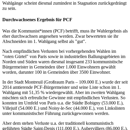
Wahlgänge scheint diesmal zumindest in Stagnation zurückgedrängt
zu sein.
Durchwachsenes Ergebnis für PCF
Was die Kommunist*innen (PCF) betrifft, muss ihr Wahlergebnis als
eher durchwachsen angesehen werden. Zwar bewerteten sie ihr
Abschneiden im 1. Wahlgang selbst als "gut".
Nach empfindlichen Verlusten bei vorhergehenden Wahlen im
"roten Gürtel" von Paris sowie in industriellen Ballungsgebieten im
Norden und Süden waren diesmal insgesamt 233 kommunistische
Bürgermeister in Gemeinden über 1.000 Einwohnern gewählt
worden, darunter 100 in Gemeinden über 3500 Einwohner.
In der Stadt Montreuil (Großraum Paris – 109.000 E.) wurde der seit
2014 amtierende PCF-Bürgermeister und seine Liste schon im 1.
Wahlgang mit 51,35 % wiedergewählt. Aber im zweiten Wahlgang
mischten sich erfreuliche Gewinne mit empfindlichen Verlusten. So
konnten im Umfeld von Paris u.a. die Städte Bobigny (53.000 E.),
Villejuif (54.000 E.) und Noisy-le-Sec (44.000 E.), von Linkslisten
unter kommunistischer Führung zurückgewonnen werden.
Aber dem stehen Verluste u.a. der traditionell kommunistisch
geführten Städte Saint-Denis (111.000 E.), Aubervilliers (86.000 E.),