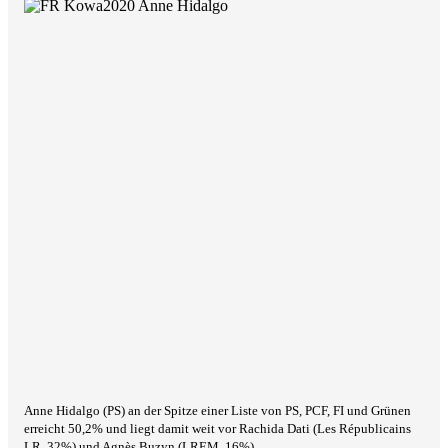
Anne Hidalgo (PS) an der Spitze einer Liste von PS, PCF, FI und Grünen
erreicht 50,2% und liegt damit weit vor Rachida Dati (
Les Républicains
LR,
32%) und Agnès Buzyn (LREM, 16%).