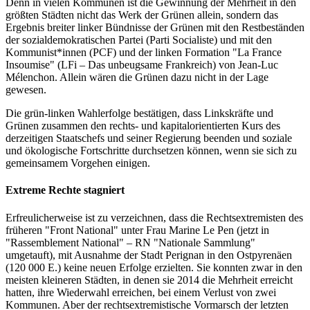
Denn in vielen Kommunen ist die Gewinnung der Mehrheit in den
größten Städten nicht das Werk der Grünen allein, sondern das
Ergebnis breiter linker Bündnisse der Grünen mit den Restbeständen
der sozialdemokratischen Partei (Parti Socialiste) und mit den
Kommunist*innen (PCF) und der linken Formation "La France
Insoumise" (LFi – Das unbeugsame Frankreich) von Jean-Luc
Mélenchon. Allein wären die Grünen dazu nicht in der Lage
gewesen.
Die grün-linken Wahlerfolge bestätigen, dass Linkskräfte und
Grünen zusammen den rechts- und kapitalorientierten Kurs des
derzeitigen Staatschefs und seiner Regierung beenden und soziale
und ökologische Fortschritte durchsetzen können, wenn sie sich zu
gemeinsamem Vorgehen einigen.
Extreme Rechte stagniert
Erfreulicherweise ist zu verzeichnen, dass die Rechtsextremisten des
früheren "Front National" unter Frau Marine Le Pen (jetzt in
"Rassemblement National" – RN "Nationale Sammlung"
umgetauft), mit Ausnahme der Stadt Perignan in den Ostpyrenäen
(120 000 E.) keine neuen Erfolge erzielten. Sie konnten zwar in den
meisten kleineren Städten, in denen sie 2014 die Mehrheit erreicht
hatten, ihre Wiederwahl erreichen, bei einem Verlust von zwei
Kommunen. Aber der rechtsextremistische Vormarsch der letzten