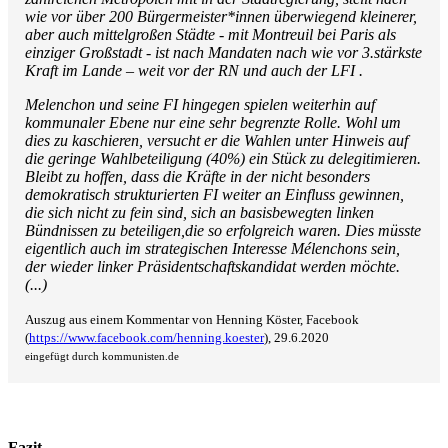
wie vor über 200 Bürgermeister*innen überwiegend kleinerer,
aber auch mittelgroßen Städte - mit Montreuil bei Paris als
einziger Großstadt - ist nach Mandaten nach wie vor 3.stärkste
Kraft im Lande – weit vor der RN und auch der LFI .
Melenchon und seine FI hingegen spielen weiterhin auf
kommunaler Ebene nur eine sehr begrenzte Rolle. Wohl um
dies zu kaschieren, versucht er die Wahlen unter Hinweis auf
die geringe Wahlbeteiligung (40%) ein Stück zu delegitimieren.
Bleibt zu hoffen, dass die Kräfte in der nicht besonders
demokratisch strukturierten FI weiter an Einfluss gewinnen,
die sich nicht zu fein sind, sich an basisbewegten linken
Bündnissen zu beteiligen,die so erfolgreich waren. Dies müsste
eigentlich auch im strategischen Interesse Mélenchons sein,
der wieder linker Präsidentschaftskandidat werden möchte.
(...)
Auszug aus einem Kommentar von Henning Köster, Facebook
(
https://www.facebook.com/henning.koester
), 29.6.2020
eingefügt durch kommunisten.de
Fazit