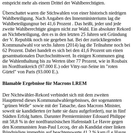
entspricht mehr als einem Drittel der Wahlberechtigten.
Überschattet waren die Stichwahlen von einer historisch niedrigen
Wahlbeteiligung. Nach Angaben des Innenministeriums lag die
Wahlbeteiligungnur bei 41,6 Prozent . Das heißt, jeder und jede
zweite Wahlberechtigte gingen nicht zur Wahl. Ein absoluter Rekord
an Nichtbeteiligung, den es in den letzten 25 Jahren seit Gründung
der V. Republik noch nie gegeben hat. Bei der zurückliegenden
Kommunalwahl vor sechs Jahren (2014) lag die Teilnahme noch bei
62 Prozent. Dabei handelt es sich bei den 41,6 Prozent um einen
gesamtnationalen Durchschnittswert. In einigen Kommunen ging
die Wahlenthaltung bis zu Werten über 77 Prozent, wie in Roubaix
im Nordfrankreich (97.000 E.) oder Vitry-sur-Seine im "roten
Gürtel" von Paris (93.000 E.).
Blamable Ergebnisse für Macrons LREM
Der Nichtwähler-Rekord verbindet sich mit dem zweiten
Haupttrend dieses Kommunalwahlergebnisses, der sogenannten
"grünen Welle" sowie mit der Tatsache, dass Macrons Minister,
soweit sie kandidierten (er hatte sie dazu aufgefordert), nur in fünf
Städten Erfolg hatten. Darunter Premierminister Edouard Philippe
mit 58,8 % in der nordfranzösischen Hafenstadt Le Havre gegen
den Kommunisten Jean-Paul Lecoq, der als Kandidat einer linken
Bündnisliste immerhin auf beachtenswerte 41,2 % kam (Le Havre