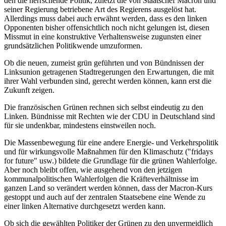
den die herrschende Politik, zuletzt die von Staatschef Macron und
seiner Regierung betriebene Art des Regierens ausgelöst hat.
Allerdings muss dabei auch erwähnt werden, dass es den linken
Opponenten bisher offensichtlich noch nicht gelungen ist, diesen
Missmut in eine konstruktive Verhaltensweise zugunsten einer
grundsätzlichen Politikwende umzuformen.
Ob die neuen, zumeist grün geführten und von Bündnissen der
Linksunion getragenen Stadtregerungen den Erwartungen, die mit
ihrer Wahl verbunden sind, gerecht werden können, kann erst die
Zukunft zeigen.
Die französischen Grünen rechnen sich selbst eindeutig zu den
Linken. Bündnisse mit Rechten wie der CDU in Deutschland sind
für sie undenkbar, mindestens einstweilen noch.
Die Massenbewegung für eine andere Energie- und Verkehrspolitik
und für wirkungsvolle Maßnahmen für den Klimaschutz ("fridays
for future" usw.) bildete die Grundlage für die grünen Wahlerfolge.
Aber noch bleibt offen, wie ausgehend von den jetzigen
kommunalpolitischen Wahlerfolgen die Kräfteverhältnisse im
ganzen Land so verändert werden können, dass der Macron-Kurs
gestoppt und auch auf der zentralen Staatsebene eine Wende zu
einer linken Alternative durchgesetzt werden kann.
Ob sich die gewählten Politiker der Grünen zu den unvermeidlich