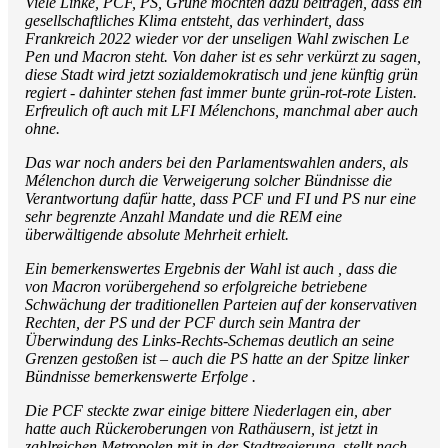
Viele Linke, PCF, PS, Grüne möchten dazu beitragen, dass ein
gesellschaftliches Klima entsteht, das verhindert, dass
Frankreich 2022 wieder vor der unseligen Wahl zwischen Le
Pen und Macron steht. Von daher ist es sehr verkürzt zu sagen,
diese Stadt wird jetzt sozialdemokratisch und jene künftig grün
regiert - dahinter stehen fast immer bunte grün-rot-rote Listen.
Erfreulich oft auch mit LFI Mélenchons, manchmal aber auch
ohne.
Das war noch anders bei den Parlamentswahlen anders, als
Mélenchon durch die Verweigerung solcher Bündnisse die
Verantwortung dafür hatte, dass PCF und FI und PS nur eine
sehr begrenzte Anzahl Mandate und die REM eine
überwältigende absolute Mehrheit erhielt.
Ein bemerkenswertes Ergebnis der Wahl ist auch , dass die
von Macron vorübergehend so erfolgreiche betriebene
Schwächung der traditionellen Parteien auf der konservativen
Rechten, der PS und der PCF durch sein Mantra der
Überwindung des Links-Rechts-Schemas deutlich an seine
Grenzen gestoßen ist – auch die PS hatte an der Spitze linker
Bündnisse bemerkenswerte Erfolge .
Die PCF steckte zwar einige bittere Niederlagen ein, aber
hatte auch Rückeroberungen von Rathäusern, ist jetzt in
zahlreichen Metropolen mit in der Stadtregierung, stellt nach