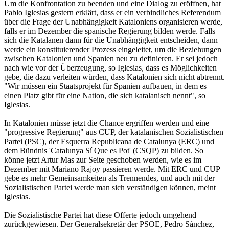
Um die Konfrontation zu beenden und eine Dialog zu eröffnen, hat
Pablo Iglesias gestern erklärt, dass er ein verbindliches Referendum
über die Frage der Unabhängigkeit Kataloniens organisieren werde,
falls er im Dezember die spanische Regierung bilden werde. Falls
sich die Katalanen dann für die Unabhängigkeit entscheiden, dann
werde ein konstituierender Prozess eingeleitet, um die Beziehungen
zwischen Katalonien und Spanien neu zu definieren. Er sei jedoch
nach wie vor der Überzeugung, so Iglesias, dass es Möglichkeiten
gebe, die dazu verleiten würden, dass Katalonien sich nicht abtrennt.
"Wir müssen ein Staatsprojekt für Spanien aufbauen, in dem es
einen Platz gibt für eine Nation, die sich katalanisch nennt", so
Iglesias.
In Katalonien müsse jetzt die Chance ergriffen werden und eine
"progressive Regierung" aus CUP, der katalanischen Sozialistischen
Partei (PSC), der Esquerra Republicana de Catalunya (ERC) und
dem Bündnis 'Catalunya Sí Que es Pot' (CSQP) zu bilden. So
könne jetzt Artur Mas zur Seite geschoben werden, wie es im
Dezember mit Mariano Rajoy passieren werde. Mit ERC und CUP
gebe es mehr Gemeinsamkeiten als Trennendes, und auch mit der
Sozialistischen Partei werde man sich verständigen können, meint
Iglesias.
Die Sozialistische Partei hat diese Offerte jedoch umgehend
zurückgewiesen. Der Generalsekretär der PSOE, Pedro Sánchez,