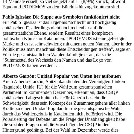
13 Mandate erzielt, so viel sie jetzt auf 11 (8,9%) zurück, obwohl
Equo und PODEMOS zu dem Bündnis hinzugekommen sind.
Pablo Iglesias: Die Suppe aus Symbolen funktioniert nicht
Für Pablo Iglesias ist das Ergebnis "schlecht und hochgradig
enttäuschend", allerdings nicht hochrechenbar auf die
gesamtstaatliche Ebene, sondern Resultat eines komplexen
politischen Klimas in Katalonien. "PODEMOS ist eine gefestigte
Marke und es ist sehr schwierig mit einem neuen Namen, aber in der
Politik muss man manchmal diese Entscheidungen treffen", sagte er.
Für die gesamtstaatlichen Wahlen kündigte er an, dass die
"Stimmzettel des Wechsels den Namen und das Logo von
PODEMOS haben werden".
Alberto Garzón: Unidad Popular von Unten her aufbauen
Auch Alberto Garzón, Spitzenkandidaten der Vereinigten Linken
(Izquierda Unida, IU) für die Wahl zum gesamtspanischen
Parlament im kommenden Dezember, erkennt an, dass CSQP
enttäuschend abgeschnitten hat. Für Garzón besteht die
Schwierigkeit, dass sein Konzept des Zusammengehens aller linken
Kräfte zu einer 'Unidad Popular' für die gesamtspanische Wahl
durch das Wahlergebnis in Katalonien nicht befördert wird. Die
Polarisierung der Debatte um die Frage der Unabhängigkeit habe
die sozialen Fragen und die Vorschläge der CSQP in den
Hintergrund gedrängt. Bei der Wahl im Dezember werde dies