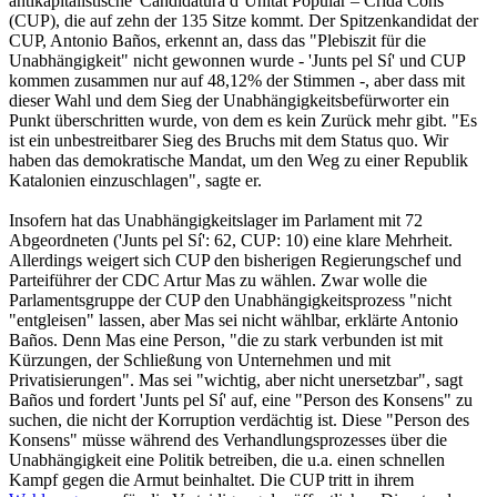
antikapitalistische 'Candidatura d’Unitat Popular – Crida Cons'
(CUP), die auf zehn der 135 Sitze kommt. Der Spitzenkandidat der
CUP, Antonio Baños, erkennt an, dass das "Plebiszit für die
Unabhängigkeit" nicht gewonnen wurde - 'Junts pel Sí' und CUP
kommen zusammen nur auf 48,12% der Stimmen -, aber dass mit
dieser Wahl und dem Sieg der Unabhängigkeitsbefürworter ein
Punkt überschritten wurde, von dem es kein Zurück mehr gibt. "Es
ist ein unbestreitbarer Sieg des Bruchs mit dem Status quo. Wir
haben das demokratische Mandat, um den Weg zu einer Republik
Katalonien einzuschlagen", sagte er.
Insofern hat das Unabhängigkeitslager im Parlament mit 72
Abgeordneten ('Junts pel Sí': 62, CUP: 10) eine klare Mehrheit.
Allerdings weigert sich CUP den bisherigen Regierungschef und
Parteiführer der CDC Artur Mas zu wählen. Zwar wolle die
Parlamentsgruppe der CUP den Unabhängigkeitsprozess "nicht
"entgleisen" lassen, aber Mas sei nicht wählbar, erklärte Antonio
Baños. Denn Mas eine Person, "die zu stark verbunden ist mit
Kürzungen, der Schließung von Unternehmen und mit
Privatisierungen". Mas sei "wichtig, aber nicht unersetzbar", sagt
Baños und fordert 'Junts pel Sí' auf, eine "Person des Konsens" zu
suchen, die nicht der Korruption verdächtig ist. Diese "Person des
Konsens" müsse während des Verhandlungsprozesses über die
Unabhängigkeit eine Politik betreiben, die u.a. einen schnellen
Kampf gegen die Armut beinhaltet. Die CUP tritt in ihrem