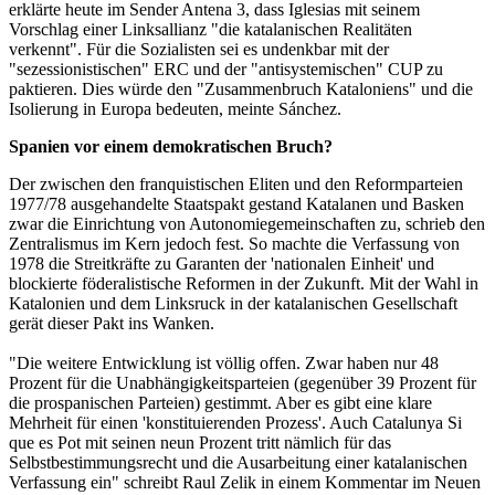
erklärte heute im Sender Antena 3, dass Iglesias mit seinem
Vorschlag einer Linksallianz "die katalanischen Realitäten
verkennt". Für die Sozialisten sei es undenkbar mit der
"sezessionistischen" ERC und der "antisystemischen" CUP zu
paktieren. Dies würde den "Zusammenbruch Kataloniens" und die
Isolierung in Europa bedeuten, meinte Sánchez.
Spanien vor einem demokratischen Bruch?
Der zwischen den franquistischen Eliten und den Reformparteien
1977/78 ausgehandelte Staatspakt gestand Katalanen und Basken
zwar die Einrichtung von Autonomiegemeinschaften zu, schrieb den
Zentralismus im Kern jedoch fest. So machte die Verfassung von
1978 die Streitkräfte zu Garanten der 'nationalen Einheit' und
blockierte föderalistische Reformen in der Zukunft. Mit der Wahl in
Katalonien und dem Linksruck in der katalanischen Gesellschaft
gerät dieser Pakt ins Wanken.
"Die weitere Entwicklung ist völlig offen. Zwar haben nur 48
Prozent für die Unabhängigkeitsparteien (gegenüber 39 Prozent für
die prospanischen Parteien) gestimmt. Aber es gibt eine klare
Mehrheit für einen 'konstituierenden Prozess'. Auch Catalunya Si
que es Pot mit seinen neun Prozent tritt nämlich für das
Selbstbestimmungsrecht und die Ausarbeitung einer katalanischen
Verfassung ein" schreibt Raul Zelik in einem Kommentar im Neuen