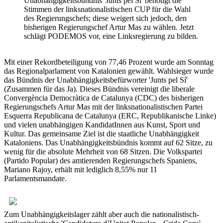
Unabhängigkeitsbündnis 'Junts pel Sí' benötigt die
Stimmen der linksnationalistischen CUP für die Wahl
des Regierungschefs; diese weigert sich jedoch, den
bisherigen Regierungschef Artur Mas zu wählen. Jetzt
schlägt PODEMOS vor, eine Linksregierung zu bilden.
Mit einer Rekordbeteiligung von 77,46 Prozent wurde am Sonntag
das Regionalparlament von Katalonien gewählt. Wahlsieger wurde
das Bündnis der Unabhängigkeitsbefürworter 'Junts pel Sí'
(Zusammen für das Ja). Dieses Bündnis vereinigt die liberale
Convergència Democràtica de Catalunya (CDC) des bisherigen
Regierungschefs Artur Mas mit der linksnationalistischen Partei
Esquerra Republicana de Catalunya (ERC, Republikanische Linke)
und vielen unabhängigen KandidatInnen aus Kunst, Sport und
Kultur. Das gemeinsame Ziel ist die staatliche Unabhängigkeit
Kataloniens. Das Unabhängigkeitsbündnis kommt auf 62 Sitze, zu
wenig für die absolute Mehrheit von 68 Sitzen. Die Volkspartei
(Partido Popular) des amtierenden Regierungschefs Spaniens,
Mariano Rajoy, erhält mit lediglich 8,55% nur 11
Parlamentsmandate.
Zum Unabhängigkeitslager zählt aber auch die nationalistisch-