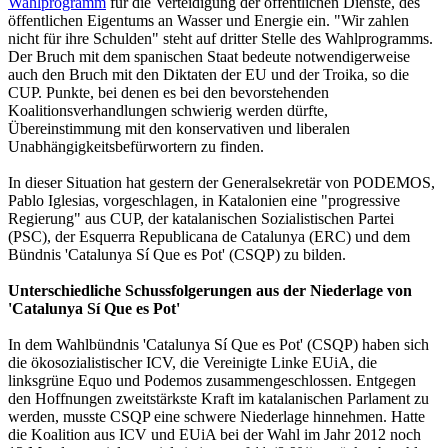
Wahlprogramm
für die Verteidigung der öffentlichen Dienste, des
öffentlichen Eigentums an Wasser und Energie ein. "Wir zahlen
nicht für ihre Schulden" steht auf dritter Stelle des Wahlprogramms.
Der Bruch mit dem spanischen Staat bedeute notwendigerweise
auch den Bruch mit den Diktaten der EU und der Troika, so die
CUP. Punkte, bei denen es bei den bevorstehenden
Koalitionsverhandlungen schwierig werden dürfte,
Übereinstimmung mit den konservativen und liberalen
Unabhängigkeitsbefürwortern zu finden.
In dieser Situation hat gestern der Generalsekretär von PODEMOS,
Pablo Iglesias, vorgeschlagen, in Katalonien eine "progressive
Regierung" aus CUP, der katalanischen Sozialistischen Partei
(PSC), der Esquerra Republicana de Catalunya (ERC) und dem
Bündnis 'Catalunya Sí Que es Pot' (CSQP) zu bilden.
Unterschiedliche Schussfolgerungen aus der Niederlage von
'Catalunya Sí Que es Pot'
In dem Wahlbündnis 'Catalunya Sí Que es Pot' (CSQP) haben sich
die ökosozialistischer ICV, die Vereinigte Linke EUiA, die
linksgrüne Equo und Podemos zusammengeschlossen. Entgegen
den Hoffnungen zweitstärkste Kraft im katalanischen Parlament zu
werden, musste CSQP eine schwere Niederlage hinnehmen. Hatte
die Koalition aus ICV und EUiA bei der Wahl im Jahr 2012 noch