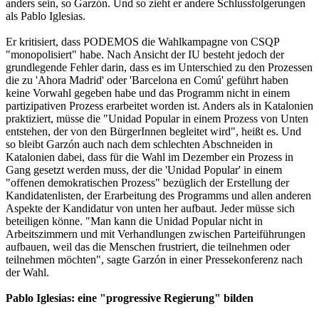
anders sein, so Garzón. Und so zieht er andere Schlussfolgerungen
als Pablo Iglesias.
Er kritisiert, dass PODEMOS die Wahlkampagne von CSQP
"monopolisiert" habe. Nach Ansicht der IU besteht jedoch der
grundlegende Fehler darin, dass es im Unterschied zu den Prozessen
die zu 'Ahora Madrid' oder 'Barcelona en Comú' geführt haben
keine Vorwahl gegeben habe und das Programm nicht in einem
partizipativen Prozess erarbeitet worden ist. Anders als in Katalonien
praktiziert, müsse die "Unidad Popular in einem Prozess von Unten
entstehen, der von den BürgerInnen begleitet wird", heißt es. Und
so bleibt Garzón auch nach dem schlechten Abschneiden in
Katalonien dabei, dass für die Wahl im Dezember ein Prozess in
Gang gesetzt werden muss, der die 'Unidad Popular' in einem
"offenen demokratischen Prozess" bezüglich der Erstellung der
Kandidatenlisten, der Erarbeitung des Programms und allen anderen
Aspekte der Kandidatur von unten her aufbaut. Jeder müsse sich
beteiligen könne. "Man kann die Unidad Popular nicht in
Arbeitszimmern und mit Verhandlungen zwischen Parteiführungen
aufbauen, weil das die Menschen frustriert, die teilnehmen oder
teilnehmen möchten", sagte Garzón in einer Pressekonferenz nach
der Wahl.
Pablo Iglesias: eine "progressive Regierung" bilden