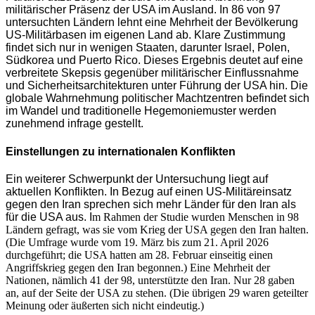
militärischer Präsenz der USA im Ausland. In 86 von 97
untersuchten Ländern lehnt eine Mehrheit der Bevölkerung
US-Militärbasen im eigenen Land ab. Klare Zustimmung
findet sich nur in wenigen Staaten, darunter Israel, Polen,
Südkorea und Puerto Rico. Dieses Ergebnis deutet auf eine
verbreitete Skepsis gegenüber militärischer Einflussnahme
und Sicherheitsarchitekturen unter Führung der USA hin. Die
globale Wahrnehmung politischer Machtzentren befindet sich
im Wandel und traditionelle Hegemoniemuster werden
zunehmend infrage gestellt.
Einstellungen zu internationalen Konflikten
Ein weiterer Schwerpunkt der Untersuchung liegt auf
aktuellen Konflikten. In Bezug auf einen US-Militäreinsatz
gegen den Iran sprechen sich mehr Länder für den Iran als
für die USA aus. I
m Rahmen der Studie wurden Menschen in 98
Ländern gefragt, was sie vom Krieg der USA gegen den Iran halten.
(Die Umfrage wurde vom 19. März bis zum 21. April 2026
durchgeführt; die USA hatten am 28. Februar einseitig einen
Angriffskrieg gegen den Iran begonnen.) Eine Mehrheit der
Nationen, nämlich 41 der 98, unterstützte den Iran. Nur 28 gaben
an, auf der Seite der USA zu stehen. (Die übrigen 29 waren geteilter
Meinung oder äußerten sich nicht eindeutig.)