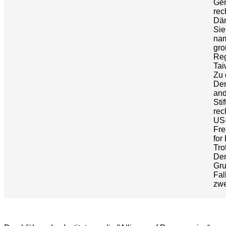
Gen
rec
Dä
Sie
nam
gro
Reg
Tai
Zu 
Dem
and
Sti
rec
US-
Fre
for
Tro
Dem
Gru
Fal
zwe