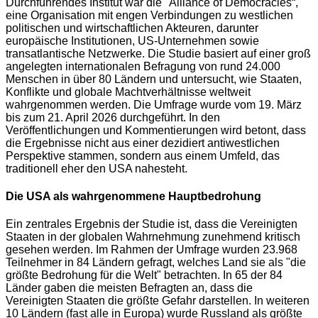
Durchführendes Institut war die "Alliance of Democracies“,
eine Organisation mit engen Verbindungen zu westlichen
politischen und wirtschaftlichen Akteuren, darunter
europäische Institutionen, US-Unternehmen sowie
transatlantische Netzwerke. Die Studie basiert auf einer groß
angelegten internationalen Befragung von rund 24.000
Menschen in über 80 Ländern und untersucht, wie Staaten,
Konflikte und globale Machtverhältnisse weltweit
wahrgenommen werden. Die Umfrage wurde vom 19. März
bis zum 21. April 2026 durchgeführt. In den
Veröffentlichungen und Kommentierungen wird betont, dass
die Ergebnisse nicht aus einer dezidiert antiwestlichen
Perspektive stammen, sondern aus einem Umfeld, das
traditionell eher den USA nahesteht.
Die USA als wahrgenommene Hauptbedrohung
Ein zentrales Ergebnis der Studie ist, dass die Vereinigten
Staaten in der globalen Wahrnehmung zunehmend kritisch
gesehen werden. Im Rahmen der Umfrage wurden 23.968
Teilnehmer in 84 Ländern gefragt, welches Land sie als "die
größte Bedrohung für die Welt" betrachten. In 65 der 84
Länder gaben die meisten Befragten an, dass die
Vereinigten Staaten die größte Gefahr darstellen. In weiteren
10 Ländern (fast alle in Europa) wurde Russland als größte