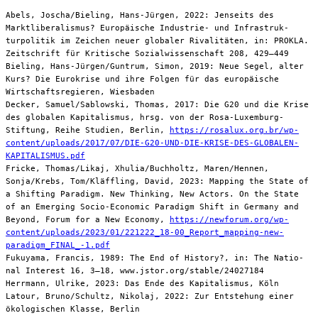
Abels, Joscha/Bieling, Hans-Jürgen, 2022: Jenseits des
Marktliberalismus? Europäische Industrie- und Infrastruk­
turpolitik im Zeichen neuer globaler Rivalitäten, in: PROKLA.
Zeitschrift für Kritische Sozialwissenschaft 208, 429–449
Bieling, Hans-Jürgen/Guntrum, Simon, 2019: Neue Segel, alter
Kurs? Die Eurokrise und ihre Folgen für das europäische
Wirtschaftsregieren, Wiesbaden
Decker, Samuel/Sablowski, Thomas, 2017: Die G20 und die Krise
des globalen Kapitalismus, hrsg. von der Rosa-Luxemburg-
Stiftung, Reihe Studien, Berlin,
https://rosalux.org.br/wp-
content/uploads/2017/07/DIE-G20-UND-DIE-KRISE-DES-GLOBALEN-
KAPITALISMUS.pdf
Fricke, Thomas/Likaj, Xhulia/Buchholtz, Maren/Hennen,
Sonja/Krebs, Tom/Kläffling, David, 2023: Mapping the State of
a Shifting Paradigm. New Thinking, New Actors. On the State
of an Emerging Socio-Economic Paradigm Shift in Germany and
Beyond, Forum for a New Economy,
https://newforum.org/wp-
content/uploads/2023/01/221222_18-00_Report_mapping-new-
paradigm_FINAL_-1.pdf
Fukuyama, Francis, 1989: The End of History?, in: The Natio­
nal Interest 16, 3–18, www.jstor.org/stable/24027184
Herrmann, Ulrike, 2023: Das Ende des Kapitalismus, Köln
Latour, Bruno/Schultz, Nikolaj, 2022: Zur Entstehung einer
ökologischen Klasse, Berlin