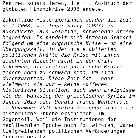
Zentren konstatieren, die mit Ausbruch der
globalen Finanzkrise 2008 endete.
Zukünftige Historiker
innen werden die Zeit
seit 2008, wie Ingar Solty (2023) es
ausdrückte, als »einzige, schwelende Krise«
begreifen. Es handelt sich Antonio Gramsci
folgend um eine organische Krise – um eine
Übergangszeit, in der die etablierten
politischen Kräfte die Krise mit ihren
gewohnten Mitteln nicht in den Griff
bekommen, alternative politische Kräfte
jedoch noch zu schwach sind, um sich
durchzusetzen. Diese Zeit ist – oder
vielmehr: sie war – keine »offene«
historische Situation, auch wenn Ereignisse
wie der Wahlsieg der griechischen Syriza im
Januar 2015 oder Donald Trumps Wahlerfolg
im November 2016 vielen Zeitgenoss
innen als
historische Brüche erschienen. Im
Gegenteil: Weil die Institutionen der
neoliberalen Epoche noch fortwirkten, waren
tiefgreifenden politischen Veränderungen
Grenzen gesetzt.