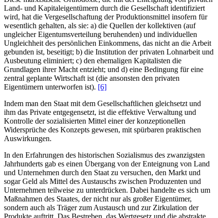
Land- und Kapitaleigentümern durch die Gesellschaft identifiziert
wird, hat die Vergesellschaftung der Produktionsmittel insofern für
wesentlich gehalten, als sie: a) die Quellen der kollektiven (auf
ungleicher Eigentumsverteilung beruhenden) und individuellen
Ungleichheit des persönlichen Einkommens, das nicht an die Arbeit
gebunden ist, beseitigt; b) die Institution der privaten Lohnarbeit und
Ausbeutung eliminiert; c) den ehemaligen Kapitalisten die
Grundlagen ihrer Macht entzieht; und d) eine Bedingung für eine
zentral geplante Wirtschaft ist (die ansonsten den privaten
Eigentümern unterworfen ist).
[6]
Indem man den Staat mit dem Gesellschaftlichen gleichsetzt und
ihm das Private entgegensetzt, ist die effektive Verwaltung und
Kontrolle der sozialisierten Mittel einer der konzeptionellen
Widersprüche des Konzepts gewesen, mit spürbaren praktischen
Auswirkungen.
In den Erfahrungen des historischen Sozialismus des zwanzigsten
Jahrhunderts gab es einen Übergang von der Enteignung von Land
und Unternehmen durch den Staat zu versuchen, den Markt und
sogar Geld als Mittel des Austauschs zwischen Produzenten und
Unternehmen teilweise zu unterdrücken. Dabei handelte es sich um
Maßnahmen des Staates, der nicht nur als großer Eigentümer,
sondern auch als Träger zum Austausch und zur Zirkulation der
Produkte auftritt. Das Bestreben, das Wertgesetz und die abstrakte