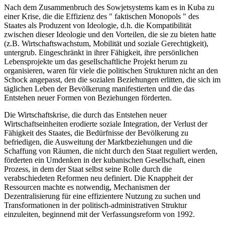
Nach dem Zusammenbruch des Sowjetsystems kam es in Kuba zu
einer Krise, die die Effizienz des " faktischen Monopols " des
Staates als Produzent von Ideologie, d.h. die Kompatibilität
zwischen dieser Ideologie und den Vorteilen, die sie zu bieten hatte
(z.B. Wirtschaftswachstum, Mobilität und soziale Gerechtigkeit),
untergrub. Eingeschränkt in ihrer Fähigkeit, ihre persönlichen
Lebensprojekte um das gesellschaftliche Projekt herum zu
organisieren, waren für viele die politischen Strukturen nicht an den
Schock angepasst, den die sozialen Beziehungen erlitten, die sich im
täglichen Leben der Bevölkerung manifestierten und die das
Entstehen neuer Formen von Beziehungen förderten.
Die Wirtschaftskrise, die durch das Entstehen neuer
Wirtschaftseinheiten erodierte soziale Integration, der Verlust der
Fähigkeit des Staates, die Bedürfnisse der Bevölkerung zu
befriedigen, die Ausweitung der Marktbeziehungen und die
Schaffung von Räumen, die nicht durch den Staat reguliert werden,
förderten ein Umdenken in der kubanischen Gesellschaft, einen
Prozess, in dem der Staat selbst seine Rolle durch die
verabschiedeten Reformen neu definiert. Die Knappheit der
Ressourcen machte es notwendig, Mechanismen der
Dezentralisierung für eine effizientere Nutzung zu suchen und
Transformationen in der politisch-administrativen Struktur
einzuleiten, beginnend mit der Verfassungsreform von 1992.