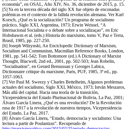
economía”, en OSAL, Año XIV, No. 36, diciembre de 2015, p. 15.
[5] Ya en la tercera década del siglo XX fue objeto de enconadas
polémicas en el contexto de la fallida revolución alemana. Ver Karl
Korsch, ¿Qué es la socialización? Un programa de socialismo
práctico, Siglo XXI, Argentina, 1973; Erwin Weissel, “A
Internacional Socialista e o debate sobre a socializaçao”, en Eric
Hobsbawm et al. (eds.) Historia do marxismo, tomo V, Paz e Terra,
Brasil, 1985, pp. 227-250.
[6] Joseph Wilzynski, An Enciclopedic Dictionary of Marxism,
Socialism and Communism, Macmillan Reference Books, London,
1981, pp. 541-542; Tom Bottomore (ed.) A Dictionary of Marxist
Thought, Blacwell, 2nd ed., 2001, pp. 502-503; Jean Robelin,
“Socialisation”, en Gerard Bensussan y Georges Labica,
Dictionnaire critique du marxisme, Paris, PUF, 1985, 3ª ed., pp.
1057-1063.
[7] Ver Paul M. Sweezy y Charles Bettelheim, Algunos problemas
actuales del socialismo, Siglo XXI, México, 1973; István Meszaros,
Más allá del capital. Hacia una teoría de la transición,
Vicepresidencia del Estado Plurinacional de Bolivia, La Paz, 2001;
Álvaro García Linera, ¿Qué es una revolución? De la Revolución
rusa de 1917 a la revolución de nuestros tiempos, Vicepresidencia
del Estado, La Paz, 2017.
[8] Álvaro García Linera, “Estado, democracia y socialismo: Una
lectura a partir de Poulantzas”. Recuperado de
http://marxismocritico.com/2015/02/25/estado-democraciay-