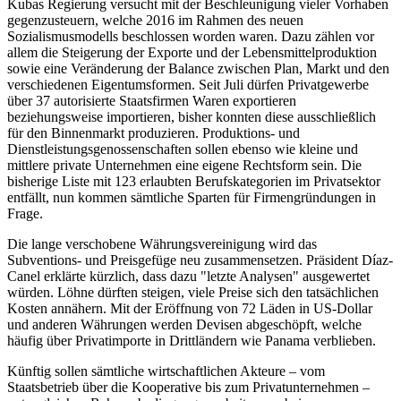
Kubas Regierung versucht mit der Beschleunigung vieler Vorhaben
gegenzusteuern, welche 2016 im Rahmen des neuen
Sozialismusmodells beschlossen worden waren. Dazu zählen vor
allem die Steigerung der Exporte und der Lebensmittelproduktion
sowie eine Veränderung der Balance zwischen Plan, Markt und den
verschiedenen Eigentumsformen. Seit Juli dürfen Privatgewerbe
über 37 autorisierte Staatsfirmen Waren exportieren
beziehungsweise importieren, bisher konnten diese ausschließlich
für den Binnenmarkt produzieren. Produktions- und
Dienstleistungsgenossenschaften sollen ebenso wie kleine und
mittlere private Unternehmen eine eigene Rechtsform sein. Die
bisherige Liste mit 123 erlaubten Berufskategorien im Privatsektor
entfällt, nun kommen sämtliche Sparten für Firmengründungen in
Frage.
Die lange verschobene Währungsvereinigung wird das
Subventions- und Preisgefüge neu zusammensetzen. Präsident Díaz-
Canel erklärte kürzlich, dass dazu "letzte Analysen" ausgewertet
würden. Löhne dürften steigen, viele Preise sich den tatsächlichen
Kosten annähern. Mit der Eröffnung von 72 Läden in US-Dollar
und anderen Währungen werden Devisen abgeschöpft, welche
häufig über Privatimporte in Drittländern wie Panama verblieben.
Künftig sollen sämtliche wirtschaftlichen Akteure – vom
Staatsbetrieb über die Kooperative bis zum Privatunternehmen –