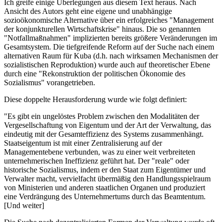
Ich greife einige Überlegungen aus diesem Text heraus. Nach
Ansicht des Autors geht eine eigene und unabhängige
sozioökonomische Alternative über ein erfolgreiches "Management
der konjunkturellen Wirtschaftskrise" hinaus. Die so genannten
"Notfallmaßnahmen" implizierten bereits größere Veränderungen im
Gesamtsystem. Die tiefgreifende Reform auf der Suche nach einem
alternativen Raum für Kuba (d.h. nach wirksamen Mechanismen der
sozialistischen Reproduktion) wurde auch auf theoretischer Ebene
durch eine "Rekonstruktion der politischen Ökonomie des
Sozialismus" vorangetrieben.
Diese doppelte Herausforderung wurde wie folgt definiert:
"Es gibt ein ungelöstes Problem zwischen den Modalitäten der
Vergesellschaftung von Eigentum und der Art der Verwaltung, das
eindeutig mit der Gesamteffizienz des Systems zusammenhängt.
Staatseigentum ist mit einer Zentralisierung auf der
Managementebene verbunden, was zu einer weit verbreiteten
unternehmerischen Ineffizienz geführt hat. Der "reale" oder
historische Sozialismus, indem er den Staat zum Eigentümer und
Verwalter macht, vervielfacht übermäßig den Handlungsspielraum
von Ministerien und anderen staatlichen Organen und produziert
eine Verdrängung des Unternehmertums durch das Beamtentum.
[Und weiter]