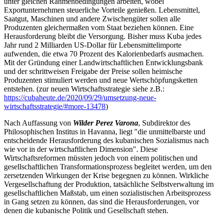
unter gleichen Rahmenbedingungen arbeiten, wobei
Exportunternehmen steuerliche Vorteile genießen. Lebensmittel,
Saatgut, Maschinen und andere Zwischengüter sollen alle
Produzenten gleichermaßen vom Staat beziehen können. Eine
Herausforderung bleibt die Versorgung. Bisher muss Kuba jedes
Jahr rund 2 Milliarden US-Dollar für Lebensmittelimporte
aufwenden, die etwa 70 Prozent des Kalorienbedarfs ausmachen.
Mit der Gründung einer Landwirtschaftlichen Entwicklungsbank
und der schrittweisen Freigabe der Preise sollen heimische
Produzenten stimuliert werden und neue Wertschöpfungsketten
entstehen. (zur neuen Wirtschaftsstrategie siehe z.B.:
https://cubaheute.de/2020/09/29/umsetzung-neue-
wirtschaftsstrategie/#more-13478
)
Nach Auffassung von
Wilder Perez Varona
, Subdirektor des
Philosophischen Institus in Havanna, liegt "die unmittelbarste und
entscheidende Herausforderung des kubanischen Sozialismus nach
wie vor in der wirtschaftlichen Dimension". Diese
Wirtschaftsreformen müssten jedoch von einem politischen und
gesellschaftlichen Transformationsprozess begleitet werden, um den
zersetzenden Wirkungen der Krise begegnen zu können. Wirkliche
Vergesellschaftung der Produktion, tatsächliche Selbstverwaltung im
gesellschaftlichen Maßstab, um einen sozialistischen Arbeitsprozess
in Gang setzen zu können, das sind die Herausforderungen, vor
denen die kubanische Politik und Gesellschaft stehen.