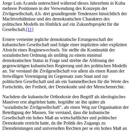
Jorge Luis Acanda unterschied während dieses Jahrzehnts in Kuba
mehrere Positionen in der Verwendung des Konzepts der
Zivilgesellschaft, d.h. drei grundlegende Tendenzen hinsichtlich der
Machtverhältnisse und des demokratischen Charakters des
politischen Modells im Hinblick auf ein Zukunftsprojekt für die
Gesellschaft.
[11]
Erstere verneinte jegliche demokratische Errungenschaft der
kubanischen Gesellschaft und folgte einer impliziten oder expliziten
Absicht eines Regimewechsels. Sie stellte die Kontinuität der
sozialistischen Ordnung als unfähig zu einem minimal
demokratischen Status in Frage und strebte die Ablösung der
gegenwärtigen kubanischen Regierung und des politischen Modells
an. Sie verstand die Zivilgesellschaft vor allem als einen Raum der
freiwilligen Vereinigung im Gegensatz zum Staat und zur
politischen Gesellschaft und als ein Sammelbecken für die Werte des
Fortschritts, der Freiheit, der Demokratie und der Menschenrechte.
Nachdem die kubanische Orthodoxie den Begriff als ideologisches
Manöver erst abgelehnt hatte, begrüßte sie ihn später als
"sozialistische Zivilgesellschaft", als einen Weg zur Organisation der
Beteiligung der Massen. Sie verstand, dass die kubanische
Gesellschaft ein hohes Maß an wirtschaftlicher und politischer
Demokratie erreicht hatte, da die Politik des Zugangs zu
Dienstleistungen und universellen Rechten per se ein hohes Maß an