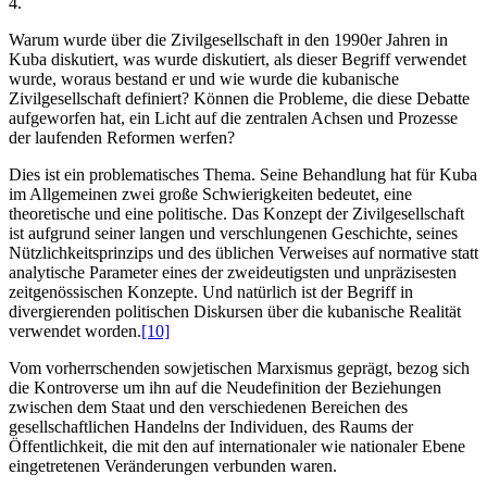
4.
Warum wurde über die Zivilgesellschaft in den 1990er Jahren in
Kuba diskutiert, was wurde diskutiert, als dieser Begriff verwendet
wurde, woraus bestand er und wie wurde die kubanische
Zivilgesellschaft definiert? Können die Probleme, die diese Debatte
aufgeworfen hat, ein Licht auf die zentralen Achsen und Prozesse
der laufenden Reformen werfen?
Dies ist ein problematisches Thema. Seine Behandlung hat für Kuba
im Allgemeinen zwei große Schwierigkeiten bedeutet, eine
theoretische und eine politische. Das Konzept der Zivilgesellschaft
ist aufgrund seiner langen und verschlungenen Geschichte, seines
Nützlichkeitsprinzips und des üblichen Verweises auf normative statt
analytische Parameter eines der zweideutigsten und unpräzisesten
zeitgenössischen Konzepte. Und natürlich ist der Begriff in
divergierenden politischen Diskursen über die kubanische Realität
verwendet worden.
[10]
Vom vorherrschenden sowjetischen Marxismus geprägt, bezog sich
die Kontroverse um ihn auf die Neudefinition der Beziehungen
zwischen dem Staat und den verschiedenen Bereichen des
gesellschaftlichen Handelns der Individuen, des Raums der
Öffentlichkeit, die mit den auf internationaler wie nationaler Ebene
eingetretenen Veränderungen verbunden waren.