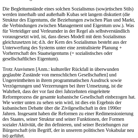
Die Begleitumstände eines solchen Sozialismus (sowjetischen Stils)
werden innerhalb und außerhalb Kubas seit langem diskutiert (die
Struktur des Eigentums, die Beziehungen zwischen Plan und Markt,
die Verbindungen zwischen Management und Eigentum usw.). Was
für Verteidiger und Verleumder in der Regel als selbstverständlich
vorausgesetzt wird, ist, dass dieses Modell mit dem Sozialismus
gleichzusetzen ist; d.h. der Kern des Sozialismus besteht aus der
Unterwerfung des Systems unter eine zentralisierte Planung +
Vorherrschaft des Staatseigentums (= sozialistisches oder
gesellschaftliches Eigentum).
Trotz Atavismen [Anm.: kultureller Rückfall in überwunden
geglaubte Zustände von menschlichen Gesellschaften] und
Ungereimtheiten in ihrem programmatischen Ausdruck sowie
Verzögerungen und Verzerrungen bei ihrer Umsetzung, ist die
Wahrheit, dass der vor fast drei Jahrzehnten eingeleitete
Reformprozess die gesamte kubanische Gesellschaft einbezogen hat.
Wie weiter unten zu sehen sein wird, ist dies ein Ergebnis der
kubanischen Debatte über die Zivilgesellschaft in den 1990er
Jahren. Insgesamt haben die Reformen zu einer Redimensionierung
des Staates, seiner Struktur und seiner Funktionen, der Formen
sozialer Aktivität, die ihn definieren, und seiner Beziehungen zur
Bürgerschaft (ein Begriff, der in unserem politischen Vokabular neu
ist) geführt.