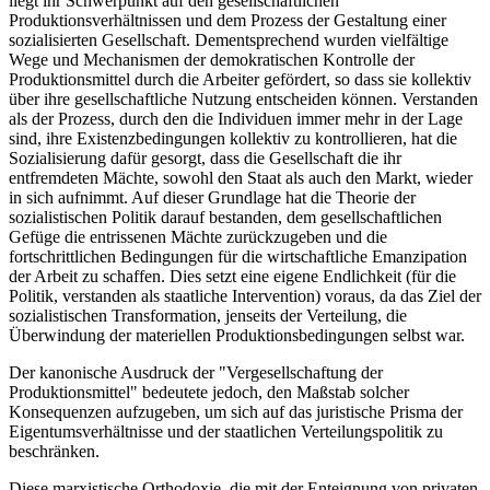
liegt ihr Schwerpunkt auf den gesellschaftlichen
Produktionsverhältnissen und dem Prozess der Gestaltung einer
sozialisierten Gesellschaft. Dementsprechend wurden vielfältige
Wege und Mechanismen der demokratischen Kontrolle der
Produktionsmittel durch die Arbeiter gefördert, so dass sie kollektiv
über ihre gesellschaftliche Nutzung entscheiden können. Verstanden
als der Prozess, durch den die Individuen immer mehr in der Lage
sind, ihre Existenzbedingungen kollektiv zu kontrollieren, hat die
Sozialisierung dafür gesorgt, dass die Gesellschaft die ihr
entfremdeten Mächte, sowohl den Staat als auch den Markt, wieder
in sich aufnimmt. Auf dieser Grundlage hat die Theorie der
sozialistischen Politik darauf bestanden, dem gesellschaftlichen
Gefüge die entrissenen Mächte zurückzugeben und die
fortschrittlichen Bedingungen für die wirtschaftliche Emanzipation
der Arbeit zu schaffen. Dies setzt eine eigene Endlichkeit (für die
Politik, verstanden als staatliche Intervention) voraus, da das Ziel der
sozialistischen Transformation, jenseits der Verteilung, die
Überwindung der materiellen Produktionsbedingungen selbst war.
Der kanonische Ausdruck der "Vergesellschaftung der
Produktionsmittel" bedeutete jedoch, den Maßstab solcher
Konsequenzen aufzugeben, um sich auf das juristische Prisma der
Eigentumsverhältnisse und der staatlichen Verteilungspolitik zu
beschränken.
Diese marxistische Orthodoxie, die mit der Enteignung von privaten