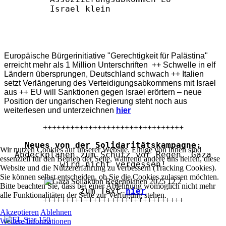
Europäische Bürgerinitiative "Gerechtigkeit für Palästina"
erreicht mehr als 1 Million Unterschriften ++ Schwelle in elf
Ländern übersprungen, Deutschland schwach ++ Italien
setzt Verlängerung des Verteidigungsabkommens mit Israel
aus ++ EU will Sanktionen gegen Israel erörtern – neue
Position der ungarischen Regierung steht noch aus
weiterlesen und unterzeichnen
hier
+++++++++++++++++++++++++++++++
Neues von der Solidaritätskampagne:
Wir nutzen Cookies auf unserer Website. Einige von ihnen sind
Abdeckplanen zum Schutz vor Regen. Gaza
essenziell für den Betrieb der Seite, während andere uns helfen, diese
wird nicht vergessen!
Website und die Nutzererfahrung zu verbessern (Tracking Cookies).
Sie können selbst entscheiden, ob Sie die Cookies zulassen möchten.
Bitte beachten Sie, dass bei einer Ablehnung womöglich nicht mehr
zum Text
hier
alle Funktionalitäten der Seite zur Verfügung stehen.
+++++++++++++++++++++++++++++++
Akzeptieren
Ablehnen
Weitere Informationen