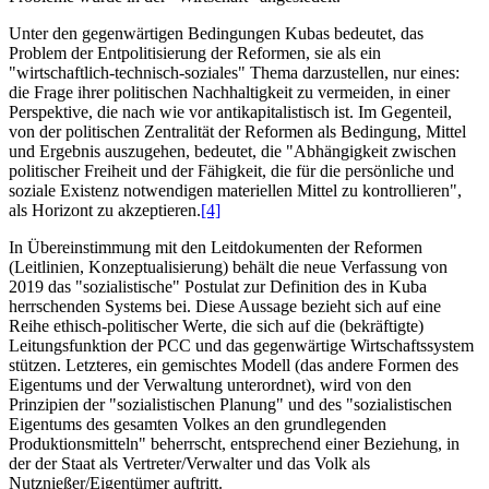
Unter den gegenwärtigen Bedingungen Kubas bedeutet, das
Problem der Entpolitisierung der Reformen, sie als ein
"wirtschaftlich-technisch-soziales" Thema darzustellen, nur eines:
die Frage ihrer politischen Nachhaltigkeit zu vermeiden, in einer
Perspektive, die nach wie vor antikapitalistisch ist. Im Gegenteil,
von der politischen Zentralität der Reformen als Bedingung, Mittel
und Ergebnis auszugehen, bedeutet, die "Abhängigkeit zwischen
politischer Freiheit und der Fähigkeit, die für die persönliche und
soziale Existenz notwendigen materiellen Mittel zu kontrollieren",
als Horizont zu akzeptieren.
[4]
In Übereinstimmung mit den Leitdokumenten der Reformen
(Leitlinien, Konzeptualisierung) behält die neue Verfassung von
2019 das "sozialistische" Postulat zur Definition des in Kuba
herrschenden Systems bei. Diese Aussage bezieht sich auf eine
Reihe ethisch-politischer Werte, die sich auf die (bekräftigte)
Leitungsfunktion der PCC und das gegenwärtige Wirtschaftssystem
stützen. Letzteres, ein gemischtes Modell (das andere Formen des
Eigentums und der Verwaltung unterordnet), wird von den
Prinzipien der "sozialistischen Planung" und des "sozialistischen
Eigentums des gesamten Volkes an den grundlegenden
Produktionsmitteln" beherrscht, entsprechend einer Beziehung, in
der der Staat als Vertreter/Verwalter und das Volk als
Nutznießer/Eigentümer auftritt.