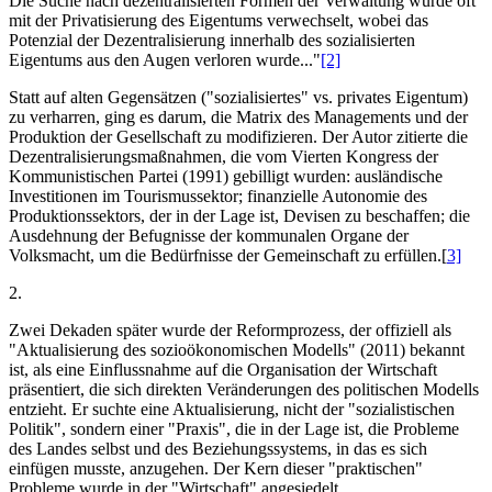
Die Suche nach dezentralisierten Formen der Verwaltung wurde oft
mit der Privatisierung des Eigentums verwechselt, wobei das
Potenzial der Dezentralisierung innerhalb des sozialisierten
Eigentums aus den Augen verloren wurde..."
[2]
Statt auf alten Gegensätzen ("sozialisiertes" vs. privates Eigentum)
zu verharren, ging es darum, die Matrix des Managements und der
Produktion der Gesellschaft zu modifizieren. Der Autor zitierte die
Dezentralisierungsmaßnahmen, die vom Vierten Kongress der
Kommunistischen Partei (1991) gebilligt wurden: ausländische
Investitionen im Tourismussektor; finanzielle Autonomie des
Produktionssektors, der in der Lage ist, Devisen zu beschaffen; die
Ausdehnung der Befugnisse der kommunalen Organe der
Volksmacht, um die Bedürfnisse der Gemeinschaft zu erfüllen.[
3]
2.
Zwei Dekaden später wurde der Reformprozess, der offiziell als
"Aktualisierung des sozioökonomischen Modells" (2011) bekannt
ist, als eine Einflussnahme auf die Organisation der Wirtschaft
präsentiert, die sich direkten Veränderungen des politischen Modells
entzieht. Er suchte eine Aktualisierung, nicht der "sozialistischen
Politik", sondern einer "Praxis", die in der Lage ist, die Probleme
des Landes selbst und des Beziehungssystems, in das es sich
einfügen musste, anzugehen. Der Kern dieser "praktischen"
Probleme wurde in der "Wirtschaft" angesiedelt.