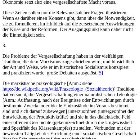
Ökonomie setzt also eine vergesellschaftete Macht voraus.
Diese Zeilen sollen nur die Relevanz solcher Fragen illustrieren.
Wenn es darüber einen Konsens gibt, dann über die Notwendigkeit,
sie zu formulieren, im Hinblick auf die zersetzenden Auswirkungen
der Krise und der Reformen. Der Ausgangspunkt kann daher nicht
die Einmütigkeit sein.
3.
Die Probleme der Vergesellschaftung haben in der vielfältigen
Tradition, die dem Marxismus zugeschrieben wird, und hinsichtlich
der Art und Weise, wie er im historischen Sozialismus konzipiert
und praktiziert wurde, große Debatten ausgelöst.
[5]
Die marxistische praxeologische [Anm.: siehe
https://de.wikipedia.org/wiki/Praxeologie_(Sozialtheorie)
] Tradition
hat versucht, die Vergesellschaftung einer naturalistischen Teleologie
[Anm.: Auffassung, nach der Ereignisse oder Entwicklungen durch
bestimmte Zwecke oder ideale Endzustände im Voraus bestimmt
sind und sich darauf zubewegen] unterzuordnen (untergeordnet der
Entwicklung der Produktivkräfte) und sie in das dialektische Feld
einer offenen Geschichte (gekennzeichnet durch die Ungewissheit
und Spezifität des Klassenkampfes) zu stellen. Verbunden mit der
bewussten Tätigkeit der Errichtung einer sozialistischen Gesellschaft