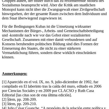
Gruppen äußert, der bisher durch das zu reformierende Modell des
Sozialismus beansprucht wird. Aber die Kritik am staatlichen
Monopol kann nicht über die Zwangsgewalt einer Zivilgesellschaft
hinwegsehen, der der gesamte Raum zwischen dem Individuum und
dem Staat überwiegend zugewiesen ist.
Für die Bedingungen Kubas ist die Umsetzung wirksamer
Mechanismen der Bürger-, Arbeits- und Gemeinschaftsbeteiligung
und -kontrolle nach wie vor das Gebot einer sozialisierten
Gesellschaft. Zusammen mit einer damit verbundenen und auf
Konsens beruhenden politischen Bildung sind dies Formen der
Erneuerung des Staates, die nicht zu einer stärkeren
Vermarktlichung führen, sondern diese wirklich einschränken
können.
Anmerkungen:
[1] Aparecido en el vol. IX, no. 9, julio-diciembre de 1992, fue
compilado en El laberinto tras la caída del muro, editado en 2006
por Ciencias Sociales y en 2009 por CLACSO y Ruth Casa
Editorial [las citas son de esta última edición].
[2] Ídem, pp. 208-209.
[3] Ídem, pp. 209-210.
[4] Julio César Guanche, “A propósito de la relación entre política y