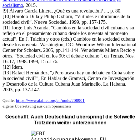
socialismo
, 2015.
[9] Álvaro García Linera, ¿Qué es una revolución? ..., p. 80.
[10] Haroldo Dilla y Philip Oxhorn, “Virtudes e infortunios de la
sociedad civil”, Nueva Sociedad, 1999, pp. 157-175.
[11] Jorge Luis Acanda, “Cambios en la sociedad civil cubana y su
reflejo en el pensamiento cubano desde los noventa al momento
actual”. En J. Tulchin y otros (eds.) Cambios en la sociedad cubana
desde los noventa. Washington, DC: Woodrow Wilson International
Center for Scholars, 2005, pp.141-144. Ver además Milena Recio y
otros, “Sociedad civil en los 90: el debate cubano”, en Temas, Nos.
16-17, 1998-1999, 155-176.
[12] Ídem.
[13] Rafael Hernández, “¿Pero acaso hay un debate en Cuba sobre
la sociedad civil?”, En Hablar de Gramsci, Centro de Investigación
y Desarrollo de la Cultura Cubana Juan Marinello, La Habana,
2003, pp. 137-147.
Quelle:
https://www.alainet.org/en/node/208901
eigene Übersetzung aus dem Spanischen
Geschafft: Auch Deutschland überspringt die Schwelle
Trotzdem weiter unterzeichnen