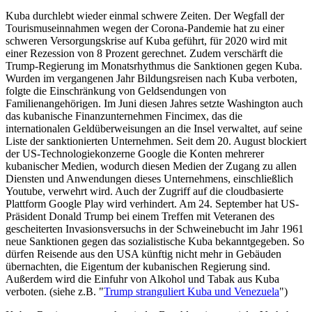
Kuba durchlebt wieder einmal schwere Zeiten. Der Wegfall der
Tourismuseinnahmen wegen der Corona-Pandemie hat zu einer
schweren Versorgungskrise auf Kuba geführt, für 2020 wird mit
einer Rezession von 8 Prozent gerechnet. Zudem verschärft die
Trump-Regierung im Monatsrhythmus die Sanktionen gegen Kuba.
Wurden im vergangenen Jahr Bildungsreisen nach Kuba verboten,
folgte die Einschränkung von Geldsendungen von
Familienangehörigen. Im Juni diesen Jahres setzte Washington auch
das kubanische Finanzunternehmen Fincimex, das die
internationalen Geldüberweisungen an die Insel verwaltet, auf seine
Liste der sanktionierten Unternehmen. Seit dem 20. August blockiert
der US-Technologiekonzerne Google die Konten mehrerer
kubanischer Medien, wodurch diesen Medien der Zugang zu allen
Diensten und Anwendungen dieses Unternehmens, einschließlich
Youtube, verwehrt wird. Auch der Zugriff auf die cloudbasierte
Plattform Google Play wird verhindert. Am 24. September hat US-
Präsident Donald Trump bei einem Treffen mit Veteranen des
gescheiterten Invasionsversuchs in der Schweinebucht im Jahr 1961
neue Sanktionen gegen das sozialistische Kuba bekanntgegeben. So
dürfen Reisende aus den USA künftig nicht mehr in Gebäuden
übernachten, die Eigentum der kubanischen Regierung sind.
Außerdem wird die Einfuhr von Alkohol und Tabak aus Kuba
verboten. (siehe z.B. "
Trump stranguliert Kuba und Venezuela
")