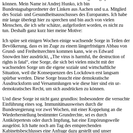
können. Mein Name ist Andrej Hunko, ich bin
Bundestagsabgeordneter der Linken aus Aachen und u.a. Mitglied
des Sozial- und Gesundheitsausschusses des Europarates. Ich habe
mir lange überlegt hier zu sprechen und bin auch von vielen
Menschen, die ich sehr schätze, aufgefordert worden, es nicht zu
tun. Deshalb ganz kurz hier meine Motive:
Ich spüre seit einigen Wochen einige wachsende Sorge in Teilen der
Bevölkerung, dass es im Zuge zu einem längerfristigen Abbau von
Grund- und Freiheitsrechten kommen kann, wie es Edward
Snowden hier ausdrückt, „The virus is harmful, the destruction of
rights is fatal“, eine Sorge, die sich bei vielen mischt mit der
wachsenden Sorge um die eigene soziale und wirtschaftliche
Situation, weil die Konsequenzen des Lockdown erst langsam
spürbar werden. Diese Sorge braucht eine demokratische
Ausdrucksform und Versammlungen wie diese hier sind ein ur-
demokratisches Recht, um sich ausdrücken zu können.
Und diese Sorge ist nicht ganz grundlos: Insbesondere die versuchte
Einführung eines sog. Immunitätsausweises durch die
Bundesregierung vor zwei Wochen, mit einer Koppelung an die
Wiederherstellung bestimmter Grundrechte, sei es durch
Antikörpertests oder durch Impfung, hat eine Empörungswelle
ausgelöst. Ich hatte noch am Tag des entsprechenden
Kabinettsbeschlusses eine Anfrage dazu gestellt und unser