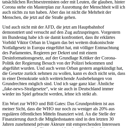
tatsächlichen Rechtsextremisten oder mit Leuten, die glauben, hinter
Corona stehe ein Masterplan zur Ausrottung der Menschheit will ich
auch nichts zu tun haben. Aber das ist nicht die Mehrheit der
Menschen, die jetzt auf die Straße gehen.
Und auch nicht mit der AFD, die jetzt am Hauptbahnhof
demonstriert und versucht auf den Zug aufzuspringen. Vorgestern
im Bundestag habe ich sie damit konfrontiert, dass ihr erklärtes
Vorbild Viktor Orban in Ungarn das bei weitem drakonischste
Notfallgesetz in Europa eingeführt hat, mit völliger Entmachtung
des Parlamentes, Regieren per Dekret und mit einem
Desinformationsgesetz, auf der Grundlage Kritiker der Corona-
Politik der Regierung Besuch von der Polizei bekommen und
abgeführt wurden. Und auch wenn Orban gestern angekündigt hat,
die Gesetze zurück nehmen zu wollen, kann es doch nicht sein, dass
in einer Demokratie solch weitreichende Aushebelungen von
Grundrechten möglich sind. Und ich sage ganz klar: Ähnliche
„fake-news-Strafgesetze“, wie sie auch in Deutschland immer
wieder ins Spiel gebracht werden, lehne ich strikt ab.
Ein Wort zur WHO und Bill Gates: Das Grundproblem ist aus
meiner Sicht, dass die WHO nur noch zu weniger als 20% aus
regulären öffentlichen Mitteln finanziert wird. An die Stelle der
Finanzierung durch die Mitgliedsstaaten sind in den letzten 30
Jahren zunehmend private Akteure mit entsprechenden Interessen