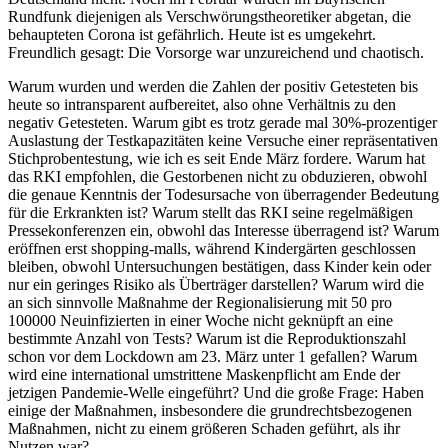
Rundfunk diejenigen als Verschwörungstheoretiker abgetan, die
behaupteten Corona ist gefährlich. Heute ist es umgekehrt.
Freundlich gesagt: Die Vorsorge war unzureichend und chaotisch.
Warum wurden und werden die Zahlen der positiv Getesteten bis
heute so intransparent aufbereitet, also ohne Verhältnis zu den
negativ Getesteten. Warum gibt es trotz gerade mal 30%-prozentiger
Auslastung der Testkapazitäten keine Versuche einer repräsentativen
Stichprobentestung, wie ich es seit Ende März fordere. Warum hat
das RKI empfohlen, die Gestorbenen nicht zu obduzieren, obwohl
die genaue Kenntnis der Todesursache von überragender Bedeutung
für die Erkrankten ist? Warum stellt das RKI seine regelmäßigen
Pressekonferenzen ein, obwohl das Interesse überragend ist? Warum
eröffnen erst shopping-malls, während Kindergärten geschlossen
bleiben, obwohl Untersuchungen bestätigen, dass Kinder kein oder
nur ein geringes Risiko als Überträger darstellen? Warum wird die
an sich sinnvolle Maßnahme der Regionalisierung mit 50 pro
100000 Neuinfizierten in einer Woche nicht geknüpft an eine
bestimmte Anzahl von Tests? Warum ist die Reproduktionszahl
schon vor dem Lockdown am 23. März unter 1 gefallen? Warum
wird eine international umstrittene Maskenpflicht am Ende der
jetzigen Pandemie-Welle eingeführt? Und die große Frage: Haben
einige der Maßnahmen, insbesondere die grundrechtsbezogenen
Maßnahmen, nicht zu einem größeren Schaden geführt, als ihr
Nutzen war?