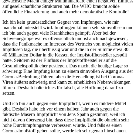
gewachsene Macht einiger Multimilliardäre einen negativen Einfluss
auf gesellschaftliche Strukturen hat. Die WHO braucht solide
öffentliche Finanzierung und auch mehr demokratische Kontrolle!
Ich bin kein grundsätzlicher Gegner von Impfungen, wie mir
manchmal unterstellt wird. Impfungen können sehr sinnvoll sein und
ich bin auch gegen viele Krankheiten geimpft. Aber bei der
Schweinegrippe war es offensichtlich und ist auch nachgewiesen,
dass die Panikmache im Interesse des Vertriebs von möglichst vielen
Impfdosen lag, die überflüssig war und die in der Summe etwa 30-
40 Milliarden Dollar in die Kassen der Impfstoffhersteller gespült
hatte. Seitdem ist der Einfluss der Impfstoffhersteller auf die
Gesundheitspolitik eher gestiegen. Das macht die heutige Lage so
schwierig: Eine Impfung kann zu einem sinnvollen Ausgang aus der
Corona-Bedrohung führen, aber die Herstellung ist bei Corona-
Viren äußerst schwierig und kann zu erheblichen Nebenwirkungen
führen. Deshalb halte ich es für falsch, alle Hoffnung darauf zu
setzen.
Und ich bin auch gegen eine Impfpflicht, wenn es mildere Mittel
gibt. Deshalb habe ich vor einem halben Jahr auch gegen die
faktische Masern-Impfpflicht von Jens Spahn gestimmt, weil ich
nicht davon überzeugt bin, dass diese Impfpflicht die ohnehin sehr
hohe Durchimpfungsrate verbessern würde. Und falls es einen
Corona-Impfstoff geben sollte, werde ich sehr genau hinschauen.