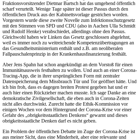
Fraktionsvorsitzender Dietmar Bartsch hat das umgehend öffentlich
scharf verurteilt. Wenige Tage später ist dieser Passus durch den
öffentlichen Druck aus der Kabinettsvorlage gestrichen worden.
Vorgestern wurde diese zweite Novelle zum Infektionsschutzgesetz
mit den Stimmen von SPD und CDU (also in Aachen Ulla Schmidt
und Rudolf Henke) verabschiedet, allerdings ohne den Passus.
Gleichwohl haben wir Linken das Gesetz geschlossen abgelehnt,
weil es immer noch zu weitreichende Kompetenzübertragungen an
das Gesundheitsministerium enthält und z.B. am neoliberalen
Fallpauschalenprinzip in der Krankenhausfinanzierung festhält.
Aber Jens Spahn hat schon angekündigt an dem Vorstoß für einen
Immunitätsausweis festhalten zu wollen. Und auch an einer Corona-
Tracing-App, die in ihrer ursprünglichen Form mit zentraler
Datenspeicherung dem Missbrauch Tür und Tor geöffnet hätte. Und
ich bin froh, dass es dagegen breiten Protest gegeben hat und er
auch hier einen Rückzieher machen musste. Ich sage Danke an eine
demokratische Zivilgesellschaft, die eben auch in Corona-Zeiten
nicht alles durchwinkt. Zurecht hatte die Ethik-Kommission vor
einigen Wochen vor dem Hintergrund der Corona-Krise vor einer
Gefahr des „obrigkeitsstaatlichen Denkens“ gewarnt und dieses
obrigkeitsstaatliche Denken darf es nicht geben.
Ein Problem der öffentlichen Debatte im Zuge der Corona-Krise ist
aus meiner Sicht, dass eine Minderheit, aber eine relevante und