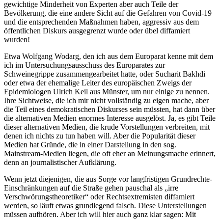
gewichtige Minderheit von Experten aber auch Teile der
Bevölkerung, die eine andere Sicht auf die Gefahren von Covid-19
und die entsprechenden Maßnahmen haben, aggressiv aus dem
öffentlichen Diskurs ausgegrenzt wurde oder übel diffamiert
wurden!
Etwa Wolfgang Wodarg, den ich aus dem Europarat kenne mit dem
ich im Untersuchungsausschuss des Europarates zur
Schweinegrippe zusammengearbeitet hatte, oder Sucharit Bakhdi
oder etwa der ehemalige Leiter des europäischen Zweigs der
Epidemiologen Ulrich Keil aus Münster, um nur einige zu nennen.
Ihre Sichtweise, die ich mir nicht vollständig zu eigen mache, aber
die Teil eines demokratischen Diskurses sein müssten, hat dann über
die alternativen Medien enormes Interesse ausgelöst. Ja, es gibt Teile
dieser alternativen Medien, die krude Vorstellungen verbreiten, mit
denen ich nichts zu tun haben will. Aber die Popularität dieser
Medien hat Gründe, die in einer Darstellung in den sog.
Mainstream-Medien liegen, die oft eher an Meinungsmache erinnert,
denn an journalistischer Aufklärung.
Wenn jetzt diejenigen, die aus Sorge vor langfristigen Grundrechte-
Einschränkungen auf die Straße gehen pauschal als „irre
Verschwörungstheoretiker“ oder Rechtsextremisten diffamiert
werden, so läuft etwas grundlegend falsch. Diese Unterstellungen
müssen aufhören. Aber ich will hier auch ganz klar sagen: Mit