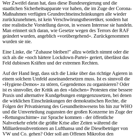
Wer Zweifel daran hat, dass diese Bundesregierung und die
staatlichen Sicherheitsapparate vor haben, die im Zuge der Corona-
Maßnahmen verfügten Grundrechtseinschränkungen alle wieder
zurückzunehmen, ist kein Verschwörungstheoretiker, sondern hat
eine realistische Vorstellung davon, in wessen Interesse sie handeln.
Man erinnert sich daran, wie Gesetze wegen des Terrors der RAF
geändert wurden, angeblich »vorübergehend«. Zurückgenommen
wurden sie nie.
Eine Linke, die "Zuhause bleiben!" allzu wörtlich nimmt oder die
sich als die »noch härtere Lockdown-Partei« geriert, überlässt das
Feld dubiosen Kräften und der extremen Rechten.
Auf der Hand liegt, dass sich die Linke über das richtige Agieren in
einem solchem Umfeld auseinandersetzen muss. Ist es sinnvoll die
»Hygiene-Demos« zu stören, Gegendemos zu organisieren? Oder
ist es sinnvoller, der Kritik an den »falschen« Protesten eine bessere
Praxis und alternative Kundgebungen entgegenzusetzen, bei denen
die wirklichen Einschränkungen der demokratischen Rechte, die
Folgen der Privatisierung des Gesundheitswesens bis hin zur WHO
und die Umverteilung zugunsten der großen Konzerne im Zuge der
»Rettungsschirme« zur Sprache kommen - der öffentliche
Nahverkehr erlebt die größte Krise aller Zeiten während die
Milliardensubventionen an Lufthansa und die Dieselbetrüger von
VW und Co. gehen? Oder soll am Offenen Mikrofon den