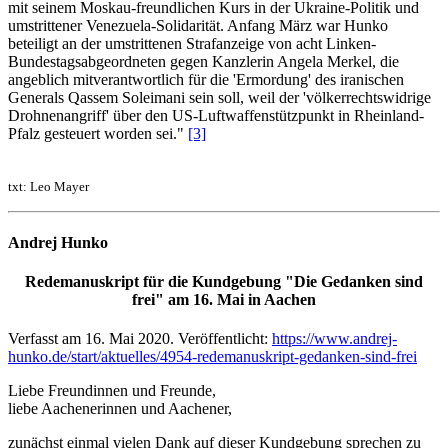
mit seinem Moskau-freundlichen Kurs in der Ukraine-Politik und
umstrittener Venezuela-Solidarität. Anfang März war Hunko
beteiligt an der umstrittenen Strafanzeige von acht Linken-
Bundestagsabgeordneten gegen Kanzlerin Angela Merkel, die
angeblich mitverantwortlich für die 'Ermordung' des iranischen
Generals Qassem Soleimani sein soll, weil der 'völkerrechtswidrige
Drohnenangriff' über den US-Luftwaffenstützpunkt in Rheinland-
Pfalz gesteuert worden sei."
[3]
txt: Leo Mayer
Andrej Hunko
Redemanuskript für die Kundgebung "Die Gedanken sind
frei" am 16. Mai in Aachen
Verfasst am 16. Mai 2020. Veröffentlicht:
https://www.andrej-
hunko.de/start/aktuelles/4954-redemanuskript-gedanken-sind-frei
Liebe Freundinnen und Freunde,
liebe Aachenerinnen und Aachener,
zunächst einmal vielen Dank auf dieser Kundgebung sprechen zu