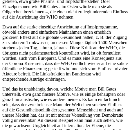
getreten, etwa große Pharma- und Impfstoffhersteller. Oder
Einzelpersonen wie Bill Gates - im Osten würde man sie als
Oligarchen bezeichnen –, die einen nicht zu legitimierenden Einfluss
auf die Ausrichtung der WHO nehmen.
Etwa auf die starke einseitige Ausrichtung auf Impfprogramme,
obwohl andere und einfachere Maßnahmen einen erheblich
größeren Effekt auf die globale Gesundheit hätten, z. B. der Zugang
zu sauberem Trinkwasser, an dessen Mangel täglich 1500 Menschen
sterben - jeden Tag, jahrein, jahraus. Diese Kritik an der WHO, die
übrigens nicht parlamentarisch kontrolliert wird, ist oft formuliert
worden, auch vom Europarat. Und es muss eine Konsequenz aus
der Corona-Krise sein, dass die WHO endlich wieder auf eine solide
öffentliche Finanzierung gestellt wird und sich vom Einfluss privater
Akteure befreit. Die Linksfraktion im Bundestag wird
entsprechende Anträge einbringen.
Und das ist unabhängig davon, welche Motive man Bill Gates
unterstellt, etwa ganz finstere Motive, wie es einige behaupten oder
ganz humanistische, wie es andere meinen. Es kann einfach nicht
sein, dass der zweitreichste Mann der Welt einen solchen Einfluss
auf die Gesundheitspolitik der gesamten Menschheit und auch auf
unsere Medien hat, das ist mit meiner Vorstellung von Demokratie
völlig unvereinbar. An diesem Beispiel kann man auch sehen, wie
die gewachsene Ungleichheit auf internationaler Ebene, die