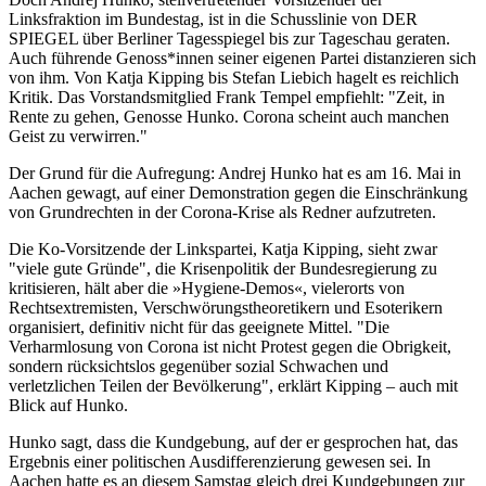
Linksfraktion im Bundestag, ist in die Schusslinie von DER
SPIEGEL über Berliner Tagesspiegel bis zur Tageschau geraten.
Auch führende Genoss*innen seiner eigenen Partei distanzieren sich
von ihm. Von Katja Kipping bis Stefan Liebich hagelt es reichlich
Kritik. Das Vorstandsmitglied Frank Tempel empfiehlt: "Zeit, in
Rente zu gehen, Genosse Hunko. Corona scheint auch manchen
Geist zu verwirren."
Der Grund für die Aufregung: Andrej Hunko hat es am 16. Mai in
Aachen gewagt, auf einer Demonstration gegen die Einschränkung
von Grundrechten in der Corona-Krise als Redner aufzutreten.
Die Ko-Vorsitzende der Linkspartei, Katja Kipping, sieht zwar
"viele gute Gründe", die Krisenpolitik der Bundesregierung zu
kritisieren, hält aber die »Hygiene-Demos«, vielerorts von
Rechtsextremisten, Verschwörungstheoretikern und Esoterikern
organisiert, definitiv nicht für das geeignete Mittel. "Die
Verharmlosung von Corona ist nicht Protest gegen die Obrigkeit,
sondern rücksichtslos gegenüber sozial Schwachen und
verletzlichen Teilen der Bevölkerung", erklärt Kipping – auch mit
Blick auf Hunko.
Hunko sagt, dass die Kundgebung, auf der er gesprochen hat, das
Ergebnis einer politischen Ausdifferenzierung gewesen sei. In
Aachen hatte es an diesem Samstag gleich drei Kundgebungen zur