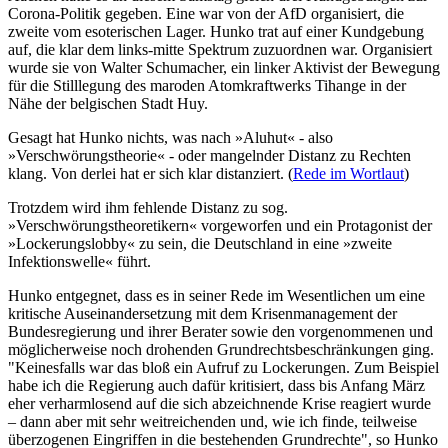
Corona-Politik gegeben. Eine war von der AfD organisiert, die
zweite vom esoterischen Lager. Hunko trat auf einer Kundgebung
auf, die klar dem links-mitte Spektrum zuzuordnen war. Organisiert
wurde sie von Walter Schumacher, ein linker Aktivist der Bewegung
für die Stilllegung des maroden Atomkraftwerks Tihange in der
Nähe der belgischen Stadt Huy.
Gesagt hat Hunko nichts, was nach »Aluhut« - also
»Verschwörungstheorie« - oder mangelnder Distanz zu Rechten
klang. Von derlei hat er sich klar distanziert. (
Rede im Wortlaut
)
Trotzdem wird ihm fehlende Distanz zu sog.
»Verschwörungstheoretikern« vorgeworfen und ein Protagonist der
»Lockerungslobby« zu sein, die Deutschland in eine »zweite
Infektionswelle« führt.
Hunko entgegnet, dass es in seiner Rede im Wesentlichen um eine
kritische Auseinandersetzung mit dem Krisenmanagement der
Bundesregierung und ihrer Berater sowie den vorgenommenen und
möglicherweise noch drohenden Grundrechtsbeschränkungen ging.
"Keinesfalls war das bloß ein Aufruf zu Lockerungen. Zum Beispiel
habe ich die Regierung auch dafür kritisiert, dass bis Anfang März
eher verharmlosend auf die sich abzeichnende Krise reagiert wurde
– dann aber mit sehr weitreichenden und, wie ich finde, teilweise
überzogenen Eingriffen in die bestehenden Grundrechte", so Hunko