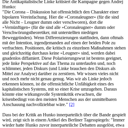
Die Antikapitalistische Linke kritisiert die Kampagne gegen Andrej
Hunko:
"Die Corona – Diskussion hat offensichtlich den Charakter einer
bipolaren Vereinfachung. Hier die »Coronaleugner« (für die sind
alle Nicht – Leugner dumm oder verschworen), dort die
»Vernünftigen« (für die sind alle »Coronaleugner« dumm oder
Verschwörungstheoretiker, mit unterstellten niedrigen
Beweggründen). Wenn Differenzierungen stattfinden, dann oftmals
mit der Intention, irgendjemanden auf einen der beiden Pole zu
verfrachten. Positionen, die kritisch zu einzelnen Maßnahmen stehen
und gleichzeitig durchaus keine »Leugner« sind, werden dabei
gnadenlos diffamiert. Diese Polarisierungswut ist bestens geeignet,
jede linke Perspektive auf das Thema zu unterlaufen und, noch
schlimmer, jeden Diskurs (und Linke brauchen den Diskurs als
Mittel zur Analyse) darüber zu zerstören. Wir wissen vieles nicht
und noch mehr nicht genau genug. Was wir als Linke jedoch
erkennen können, ist die offensichtliche Unfähigkeit eines des
kapitalistischen Systems, mit so einer Krise umzugehen. Daraus
könnte eine wirkungsvolle Systemkritik erwachsen, die
krisenbedingt von den meisten Menschen aus der unmittelbaren
Anschauung nachvollziehbar wäre."
[2]
Dass bei der Kritik an Hunko innerparteilich über die Bande gespielt
wird, zeigt sich in einem Artikel des Berliner Tagesspiegels: "Immer
wieder hatte Hunko zuvor innerparteiliche Debatten ausgelöst, etwa