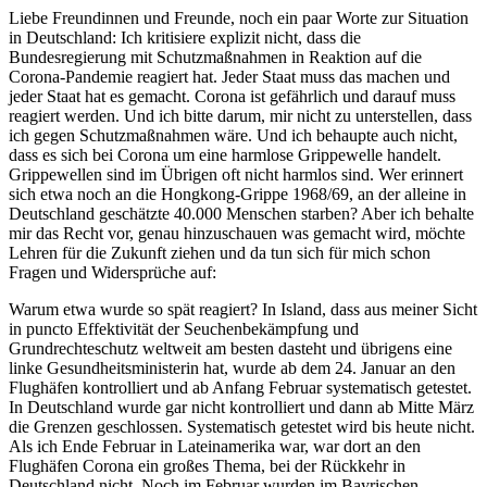
Liebe Freundinnen und Freunde, noch ein paar Worte zur Situation
in Deutschland: Ich kritisiere explizit nicht, dass die
Bundesregierung mit Schutzmaßnahmen in Reaktion auf die
Corona-Pandemie reagiert hat. Jeder Staat muss das machen und
jeder Staat hat es gemacht. Corona ist gefährlich und darauf muss
reagiert werden. Und ich bitte darum, mir nicht zu unterstellen, dass
ich gegen Schutzmaßnahmen wäre. Und ich behaupte auch nicht,
dass es sich bei Corona um eine harmlose Grippewelle handelt.
Grippewellen sind im Übrigen oft nicht harmlos sind. Wer erinnert
sich etwa noch an die Hongkong-Grippe 1968/69, an der alleine in
Deutschland geschätzte 40.000 Menschen starben? Aber ich behalte
mir das Recht vor, genau hinzuschauen was gemacht wird, möchte
Lehren für die Zukunft ziehen und da tun sich für mich schon
Fragen und Widersprüche auf:
Warum etwa wurde so spät reagiert? In Island, dass aus meiner Sicht
in puncto Effektivität der Seuchenbekämpfung und
Grundrechteschutz weltweit am besten dasteht und übrigens eine
linke Gesundheitsministerin hat, wurde ab dem 24. Januar an den
Flughäfen kontrolliert und ab Anfang Februar systematisch getestet.
In Deutschland wurde gar nicht kontrolliert und dann ab Mitte März
die Grenzen geschlossen. Systematisch getestet wird bis heute nicht.
Als ich Ende Februar in Lateinamerika war, war dort an den
Flughäfen Corona ein großes Thema, bei der Rückkehr in
Deutschland nicht. Noch im Februar wurden im Bayrischen