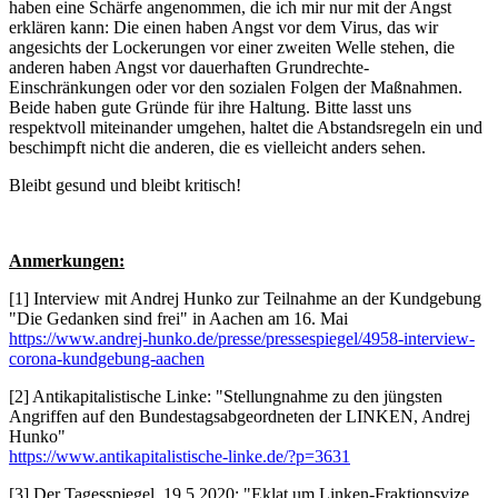
haben eine Schärfe angenommen, die ich mir nur mit der Angst
erklären kann: Die einen haben Angst vor dem Virus, das wir
angesichts der Lockerungen vor einer zweiten Welle stehen, die
anderen haben Angst vor dauerhaften Grundrechte-
Einschränkungen oder vor den sozialen Folgen der Maßnahmen.
Beide haben gute Gründe für ihre Haltung. Bitte lasst uns
respektvoll miteinander umgehen, haltet die Abstandsregeln ein und
beschimpft nicht die anderen, die es vielleicht anders sehen.
Bleibt gesund und bleibt kritisch!
Anmerkungen:
[1] Interview mit Andrej Hunko zur Teilnahme an der Kundgebung
"Die Gedanken sind frei" in Aachen am 16. Mai
https://www.andrej-hunko.de/presse/pressespiegel/4958-interview-
corona-kundgebung-aachen
[2] Antikapitalistische Linke: "Stellungnahme zu den jüngsten
Angriffen auf den Bundestagsabgeordneten der LINKEN, Andrej
Hunko"
https://www.antikapitalistische-linke.de/?p=3631
[3] Der Tagesspiegel, 19.5.2020: "Eklat um Linken-Fraktionsvize