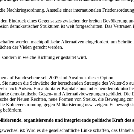
e Nachkriegsordnung. Anstelle einer internationalen Friedensordnung 
ng den Eindruck eines Gegensatzes zwischen der breiten Bevölkerung u
ion demokratischer Strukturen ist weit fortgeschritten. Das Vertrauen 
haften werden machtpolitische Alternativen eingefordert, um Schritte
üchen der Vielen gerecht werden.
, sondern in welche Richtung er gestaltet wird.
ionen auf Bundesebene seit 2005 sind Ausdruck dieser Option.
te. Sie nutzen die Schwäche der herrschenden Strategie des Weiter-So 
r nach Außen. Ein autoritärer Kapitalismus mit scheindemokratischer
ch starke demokratische Gegen- und Alternativbewegungen gebildet. Die 
märsche der Neuen Rechten, neue Formen von Streiks, die Bewegung zu
ie Kohleverstromung, gegen Militarisierung usw. zeigen: Es bewegt si
g befördern.
lisierende, organisierende und integrierende politische Kraft des
gswechsel ist: Wird es die gesellschaftliche Linke schaffen, das Unbeh