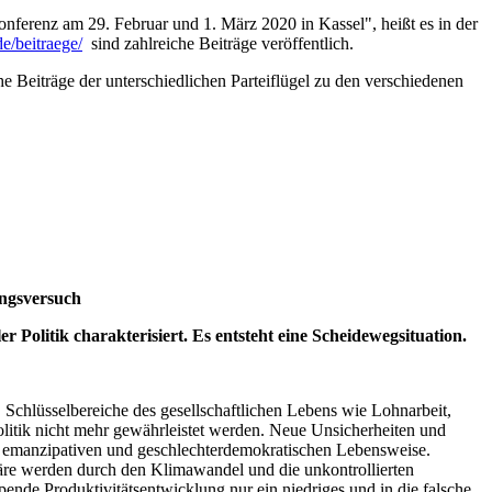
nferenz am 29. Februar und 1. März 2020 in Kassel", heißt es in der
de/beitraege/
sind zahlreiche Beiträge veröffentlich.
 Beiträge der unterschiedlichen Parteiflügel zu den verschiedenen
ungsversuch
 Politik charakterisiert. Es entsteht eine Scheidewegsituation.
 Schlüsselbereiche des gesellschaftlichen Lebens wie Lohnarbeit,
itik nicht mehr gewährleistet werden. Neue Unsicherheiten und
ner emanzipativen und geschlechterdemokratischen Lebensweise.
äre werden durch den Klimawandel und die unkontrollierten
ende Produktivitätsentwicklung nur ein niedriges und in die falsche