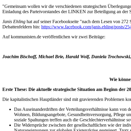
"Gemeinsam wollen wir die verschiedenen strategischen Überlegungen 
Einladung des Parteivorstandes der LINKEN zur Beteiligung an der 
Janis Ehling
hat auf seiner Facebookseite "nach dem Lesen von 272 St
Debattenfeldern hin:
https://www.facebook.com/janis.ehling/posts/
Auf kommunisten.de veröffentlichen wir zwei Beiträge:
Joachim Bischoff, Michael Brie, Harald Wolf, Daniela Trochowski,
Wie können
Erste These: Die aktuelle strategische Situation am Beginn der 20
Die kapitalistischen Hauptländer sind mit gravierenden Problemen kon
Das Auseinanderdriften der Verteilungsverhältnisse kann von d
Wohnen, Bildungsangebote, Gesundheitsversorgung, Pflege und
soziale Spaltungen treffen auch die Geschlechterverhältnisse 
Die Widersprüche zwischen der gesellschaftlichen wie der ind
Naturaneignungen zur globalen Existenzkrise gesteigert. Trotz 