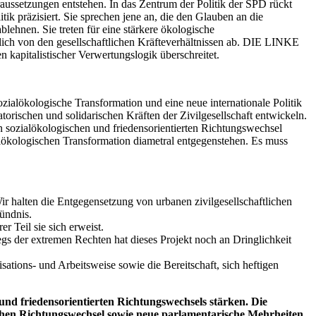
oraussetzungen entstehen. In das Zentrum der Politik der SPD rückt
ik präzisiert. Sie sprechen jene an, die den Glauben an die
blehnen. Sie treten für eine stärkere ökologische
lich von den gesellschaftlichen Kräfteverhältnissen ab. DIE LINKE
n kapitalistischer Verwertungslogik überschreitet.
zialökologische Transformation und eine neue internationale Politik
orischen und solidarischen Kräften der Zivilgesellschaft entwickeln.
 sozialökologischen und friedensorientierten Richtungswechsel
alökologischen Transformation diametral entgegenstehen. Es muss
ir halten die Entgegensetzung von urbanen zivilgesellschaftlichen
Bündnis.
r Teil sie sich erweist.
egs der extremen Rechten hat dieses Projekt noch an Dringlichkeit
ations- und Arbeitsweise sowie die Bereitschaft, sich heftigen
nd friedensorientierten Richtungswechsels stärken. Die
ischen Richtungswechsel sowie neue parlamentarische Mehrheiten.