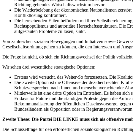
Richtung gehendes Wirtschaftswachstum hervor.
Die Wiederbelebung der ökonomischen Nationalismen zerstört di
Konfliktlösung konfrontiert.
Die herrschenden Eliten befördern mit ihrer Selbstbereicheru
Rechtspopulismus und autoritäre Herrschaftsstrukturen. Die Eros
aufgestauten Probleme zu lösen, sinkt.
Von zahlreichen sozialen Bewegungen und Initiativen sowie Gewerksc
Gesellschaftsordnung gehen zu können, die den Interessen und Anspr
Die Frage ist nicht, ob sich ein Richtungswechsel der Politik vollzieht
Wir sehen drei wesentliche strategische Optionen:
Erstens wird versucht, das Weiter-So fortzusetzen. Die Koalit
Die zweite Option ist die Offensive der dezidiert rechten Kräf
Schutzversprechen nach Innen und menschenverachtender Abweh
Mittlerweile ist eine dritte Option im Entstehen. Es haben si
Fridays for Future und die ständigen Proteste gegen die Auf
Rekommunalisierung der öffentlichen Daseinsvorsorge, gegen d
Bundesländern als Opposition oder in Regierungsverantwortun
Zweite These: Die Partei DIE LINKE muss sich als offensive mobi
Die Schlüsselfrage für den erforderlichen sozialökologischen Richtun