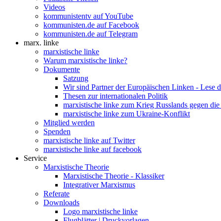
Videos
kommunistentv auf YouTube
kommunisten.de auf Facebook
kommunisten.de auf Telegram
marx. linke
marxistische linke
Warum marxistische linke?
Dokumente
Satzung
Wir sind Partner der Europäischen Linken - Lese 
Thesen zur internationalen Politik
marxistische linke zum Krieg Russlands gegen die
marxistische linke zum Ukraine-Konflikt
Mitglied werden
Spenden
marxistische linke auf Twitter
marxistische linke auf facebook
Service
Marxistische Theorie
Marxistische Theorie - Klassiker
Integrativer Marxismus
Referate
Downloads
Logo marxistische linke
Flugblätter | Druckvorlagen