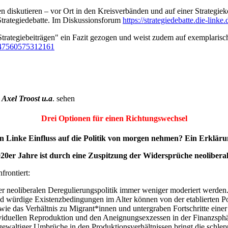
diskutieren – vor Ort in den Kreisverbänden und auf einer Strategieko
Strategiedebatte. Im Diskussionsforum
https://strategiedebatte.die-linke.
rategiebeiträgen" ein Fazit gezogen und weist zudem auf exemplarische
2547560575312161
 Axel Troost u.a
. sehen
Drei Optionen für einen Richtungswechsel
 Linke Einfluss auf die Politik von morgen nehmen? Ein Erklär
20er Jahre ist durch eine Zuspitzung der Widersprüche neoliberaler
frontiert:
er neoliberalen Deregulierungspolitik immer weniger moderiert werden.
 würdige Existenzbedingungen im Alter können von der etablierten Pol
sowie das Verhältnis zu Migrant*innen und untergraben Fortschritte ei
ividuellen Reproduktion und den Aneignungsexzessen in der Finanzsph
gewaltiger Umbrüche in den Produktionsverhältnissen bringt die schlepp