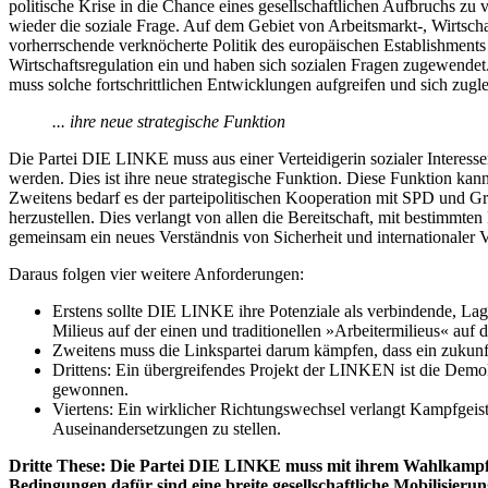
politische Krise in die Chance eines gesellschaftlichen Aufbruchs zu 
wieder die soziale Frage. Auf dem Gebiet von Arbeitsmarkt-, Wirtschaf
vorherrschende verknöcherte Politik des europäischen Establishments v
Wirtschaftsregulation ein und haben sich sozialen Fragen zugewendet
muss solche fortschrittlichen Entwicklungen aufgreifen und sich zugle
... ihre neue strategische Funktion
Die Partei DIE LINKE muss aus einer Verteidigerin sozialer Interesse
werden. Dies ist ihre neue strategische Funktion. Diese Funktion kan
Zweitens bedarf es der parteipolitischen Kooperation mit SPD und G
herzustellen. Dies verlangt von allen die Bereitschaft, mit bestimm
gemeinsam ein neues Verständnis von Sicherheit und internationaler 
Daraus folgen vier weitere Anforderungen:
Erstens sollte DIE LINKE ihre Potenziale als verbindende, Lage
Milieus auf der einen und traditionellen »Arbeitermilieus« auf 
Zweitens muss die Linkspartei darum kämpfen, dass ein zukunftso
Drittens: Ein übergreifendes Projekt der LINKEN ist die Demokr
gewonnen.
Viertens: Ein wirklicher Richtungswechsel verlangt Kampfgeist,
Auseinandersetzungen zu stellen.
Dritte These: Die Partei DIE LINKE muss mit ihrem Wahlkampf fü
Bedingungen dafür sind eine breite gesellschaftliche Mobilisie