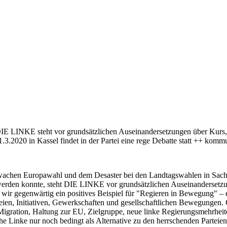
IE LINKE steht vor grundsätzlichen Auseinandersetzungen über Kurs, S
.3.2020 in Kassel findet in der Partei eine rege Debatte statt ++ komm
achen Europawahl und dem Desaster bei den Landtagswahlen in Sachs
erden konnte, steht DIE LINKE vor grundsätzlichen Auseinandersetzung
n wir gegenwärtig ein positives Beispiel für "Regieren in Bewegung" 
ien, Initiativen, Gewerkschaften und gesellschaftlichen Bewegungen. G
Migration, Haltung zur EU, Zielgruppe, neue linke Regierungsmehrheiten
che Linke nur noch bedingt als Alternative zu den herrschenden Parteien