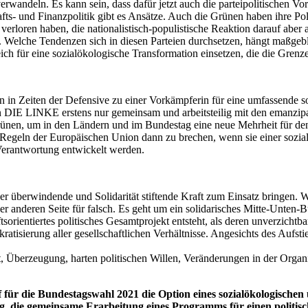
verwandeln. Es kann sein, dass dafür jetzt auch die parteipolitischen V
ts- und Finanzpolitik gibt es Ansätze. Auch die Grünen haben ihre Polit
erloren haben, die nationalistisch-populistische Reaktion darauf aber a
. Welche Tendenzen sich in diesen Parteien durchsetzen, hängt maßgeb
ich für eine sozialökologische Transformation einsetzen, die die Grenze
n in Zeiten der Defensive zu einer Vorkämpferin für eine umfassende so
n DIE LINKE erstens nur gemeinsam und arbeitsteilig mit den emanzipat
rünen, um in den Ländern und im Bundestag eine neue Mehrheit für den
ten Regeln der Europäischen Union dann zu brechen, wenn sie einer sozi
Verantwortung entwickelt werden.
r überwindende und Solidarität stiftende Kraft zum Einsatz bringen. W
der anderen Seite für falsch. Es geht um ein solidarisches Mitte-Unten-
rientiertes politisches Gesamtprojekt entsteht, als deren unverzichtbare
atisierung aller gesellschaftlichen Verhältnisse. Angesichts des Aufsti
 Überzeugung, harten politischen Willen, Veränderungen in der Organis
r die Bundestagswahl 2021 die Option eines sozialökologischen u
rung, die gemeinsame Erarbeitung eines Programms für einen polit