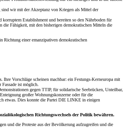
sind wir mit der Akzeptanz von Kriegen als Mittel der
nd korruptem Establishment und bereiten so den Nährboden für
in die Fähigkeit, mit den bisherigen demokratischen Mitteln die
 in Richtung einer emanzipativen demokratischen
aus. Ihre Vorschläge scheinen machbar: ein Festungs-Kerneuropa mit
 Fassade ist möglich.
Demonstrationen gegen TTIP, für solidarische Seebrücken, Unteilbar,
r Enteignung großer Wohnungskonzerne oder für die
ch etwas. Dies konnte die Partei DIE LINKE in einigen
 sozialökologischen Richtungswechsels der Politik bewähren.
agen und die Proteste aus der Bevölkerung aufzugreifen und die