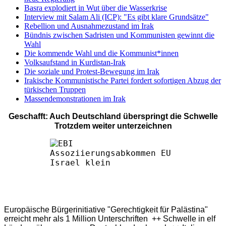
Basra explodiert in Wut über die Wasserkrise
Interview mit Salam Ali (ICP): "Es gibt klare Grundsätze"
Rebellion und Ausnahmezustand im Irak
Bündnis zwischen Sadristen und Kommunisten gewinnt die
Wahl
Die kommende Wahl und die Kommunist*innen
Volksaufstand in Kurdistan-Irak
Die soziale und Protest-Bewegung im Irak
Irakische Kommunistische Partei fordert sofortigen Abzug der
türkischen Truppen
Massendemonstrationen im Irak
Geschafft: Auch Deutschland überspringt die Schwelle
Trotzdem weiter unterzeichnen
Europäische Bürgerinitiative "Gerechtigkeit für Palästina"
erreicht mehr als 1 Million Unterschriften ++ Schwelle in elf