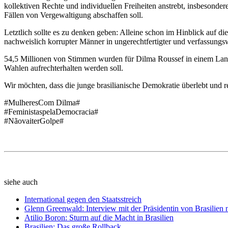
kollektiven Rechte und individuellen Freiheiten anstrebt, insbesonde
Fällen von Vergewaltigung abschaffen soll.
Letztlich sollte es zu denken geben: Alleine schon im Hinblick auf 
nachweislich korrupter Männer in ungerechtfertigter und verfassungs
54,5 Millionen von Stimmen wurden für Dilma Roussef in einem Land 
Wahlen aufrechterhalten werden soll.
Wir möchten, dass die junge brasilianische Demokratie überlebt und r
#MulheresCom Dilma#
#FeministaspelaDemocracia#
#NãovaiterGolpe#
siehe auch
International gegen den Staatsstreich
Glenn Greenwald: Interview mit der Präsidentin von Brasilien 
Atilio Boron: Sturm auf die Macht in Brasilien
Brasilien: Das große Rollback