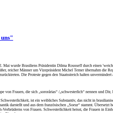
 uns"
. Mai wurde Brasiliens Präsidentin Dilma Rousseff durch einen 'weich
 weißer, reicher Männer um Vizepräsident Michel Temer übernahm die R
r zurücktreten. Die Proteste gegen den Staatsstreich halten unverminder
pe von Frauen, die sich „sororárias“ /„schwesterlich“ nennen und Dir,
 Schwesterlichkeit, ist ein weibliches Substantiv, das nicht in brasilia
antik darstellt und aus dem französischen „Soeur“ stammt. Übersetzt he
Verbrüderns von Frauen. Schwesterlichkeit heisst, die Frauen in Einheit 