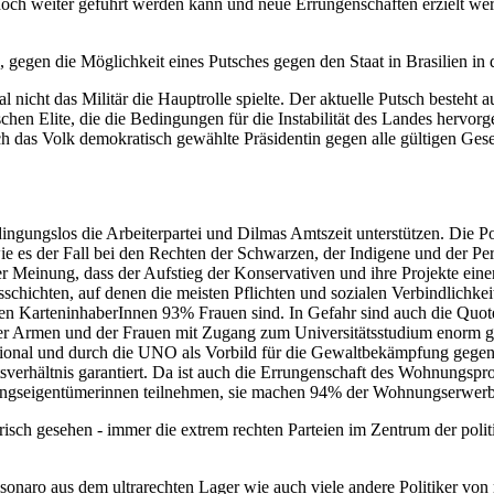
doch weiter geführt werden kann und neue Errungenschaften erzielt wer
, gegen die Möglichkeit eines Putsches gegen den Staat in Brasilien 
mal nicht das Militär die Hauptrolle spielte. Der aktuelle Putsch beste
n Elite, die die Bedingungen für die Instabilität des Landes hervorger
rch das Volk demokratisch gewählte Präsidentin gegen alle gültigen Gese
dingungslos die Arbeiterpartei und Dilmas Amtszeit unterstützen. Die 
e es der Fall bei den Rechten der Schwarzen, der Indigene und der Pe
der Meinung, dass der Aufstieg der Konservativen und ihre Projekte ein
gsschichten, auf denen die meisten Pflichten und sozialen Verbindlic
 deren KarteninhaberInnen 93% Frauen sind. In Gefahr sind auch die Q
er Armen und der Frauen mit Zugang zum Universitätsstudium enorm gew
rnational und durch die UNO als Vorbild für die Gewaltbekämpfung geg
eitsverhältnis garantiert. Da ist auch die Errungenschaft des Wohnun
ngseigentümerinnen teilnehmen, sie machen 94% der Wohnungserwerb
sch gesehen - immer die extrem rechten Parteien im Zentrum der politis
o aus dem ultrarechten Lager wie auch viele andere Politiker von rech