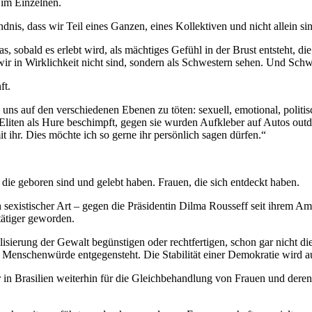
 im Einzelnen.
ndnis, dass wir Teil eines Ganzen, eines Kollektiven und nicht allein si
as, sobald es erlebt wird, als mächtiges Gefühl in der Brust entsteht, di
ir in Wirklichkeit nicht sind, sondern als Schwestern sehen. Und Schwe
ft.
uns auf den verschiedenen Ebenen zu töten: sexuell, emotional, politis
liten als Hure beschimpft, gegen sie wurden Aufkleber auf Autos outdoo
t ihr. Dies möchte ich so gerne ihr persönlich sagen dürfen.“
 die geboren sind und gelebt haben. Frauen, die sich entdeckt haben.
h sexistischer Art – gegen die Präsidentin Dilma Rousseff seit ihrem Am
tätiger geworden.
lisierung der Gewalt begünstigen oder rechtfertigen, schon gar nicht di
der Menschenwürde entgegensteht. Die Stabilität einer Demokratie wird 
n Brasilien weiterhin für die Gleichbehandlung von Frauen und deren