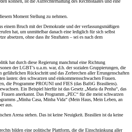
den können, ist die Aufrechterhaltung des Rechtsstaates und eine
in diesem Moment Stellung zu nehmen.
ht aus einem Bruch mit der Demokratie und der verfassungsmäßigen
ufen hat, um unmittelbar danach eine lediglich für sich selbst
tze absetzen, ohne dass ihr Straftaten – sei es nach dem
Politik hat durch diese Regierung manchmal eine Richtung
rsonen der LGBT’s u.a.m. war, d.h. der sozialen Gruppierungen, die
en gefährlichen Rückschritt und das Zerbrechen aller Errungenschaften
hkeiten lasten: den schwarzen und einkommensschwachen Frauen.
uoten, die Programme PROUNI und FIES (das BaföG Brasiliens).
achsen. Ein Beispiel hierfür ist das Gesetz „Maria da Penha“, das
en Frauen anerkannt. Das Programm „PEC“ für die meist schwarzen
gsprogramms „Minha Casa, Minha Vida“ (Mein Haus, Mein Leben, an
er aus.
chen Arena stehen. Das ist keine Neuigkeit. Brasilien ist da keine
ts bilden eine politische Plattform, die die Einschränkung aller