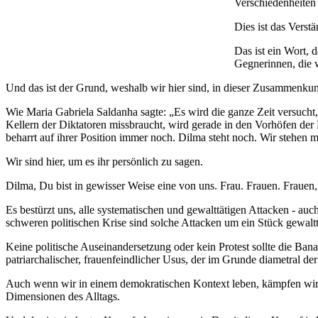
Verschiedenheiten
Dies ist das Verstä
Das ist ein Wort, d
Gegnerinnen, die w
Und das ist der Grund, weshalb wir hier sind, in dieser Zusammenkun
Wie Maria Gabriela Saldanha sagte: „Es wird die ganze Zeit versucht, 
Kellern der Diktatoren missbraucht, wird gerade in den Vorhöfen der E
beharrt auf ihrer Position immer noch. Dilma steht noch. Wir stehen mi
Wir sind hier, um es ihr persönlich zu sagen.
Dilma, Du bist in gewisser Weise eine von uns. Frau. Frauen. Frauen,
Es bestürzt uns, alle systematischen und gewalttätigen Attacken - auc
schweren politischen Krise sind solche Attacken um ein Stück gewalt
Keine politische Auseinandersetzung oder kein Protest sollte die Bana
patriarchalischer, frauenfeindlicher Usus, der im Grunde diametral 
Auch wenn wir in einem demokratischen Kontext leben, kämpfen wir i
Dimensionen des Alltags.