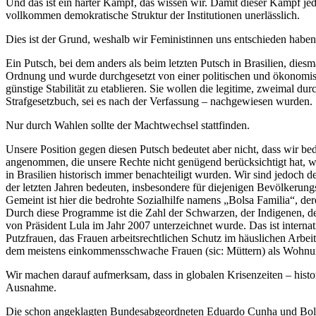
Und das ist ein harter Kampf, das wissen wir. Damit dieser Kampf je
vollkommen demokratische Struktur der Institutionen unerlässlich.
Dies ist der Grund, weshalb wir Feministinnen uns entschieden haben
Ein Putsch, bei dem anders als beim letzten Putsch in Brasilien, dies
Ordnung und wurde durchgesetzt von einer politischen und ökonomische
günstige Stabilität zu etablieren. Sie wollen die legitime, zweimal du
Strafgesetzbuch, sei es nach der Verfassung – nachgewiesen wurden.
Nur durch Wahlen sollte der Machtwechsel stattfinden.
Unsere Position gegen diesen Putsch bedeutet aber nicht, dass wir be
angenommen, die unsere Rechte nicht genügend berücksichtigt hat, wi
in Brasilien historisch immer benachteiligt wurden. Wir sind jedoch 
der letzten Jahren bedeuten, insbesondere für diejenigen Bevölkerun
Gemeint ist hier die bedrohte Sozialhilfe namens „Bolsa Familia“,
Durch diese Programme ist die Zahl der Schwarzen, der Indigenen, d
von Präsident Lula im Jahr 2007 unterzeichnet wurde. Das ist inte
Putzfrauen, das Frauen arbeitsrechtlichen Schutz im häuslichen Arb
dem meistens einkommensschwache Frauen (sic: Müttern) als Wohnu
Wir machen darauf aufmerksam, dass in globalen Krisenzeiten – histori
Ausnahme.
Die schon angeklagten Bundesabgeordneten Eduardo Cunha und Bolsonar