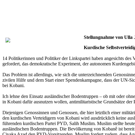
Stellungnahme von Ulla 
Kurdische Selbstverteidi
14 Politikerinnen und Politiker der Linkspartei haben angesichts des 
gefordert, das demokratische Experiment, der autonomen Kurdengebiet
Das Problem ist allerdings, wie sich die unterzeichnenden Genossinn
zivilen Hilfe und dem Start einer Spendenkampagne, dass der UN-Si
bei Kobani.
Ich lehne den Einsatz ausländischer Bodentruppen – ob mit oder ohne
in Kobani dafür ausnutzen wollen, antimilitaristische Grundsätze de
Diejenigen Genossinnen und Genossen, die hier letztlich einer militär
den kurdischen Verteidigern von Kobani wird ausdrücklich keine ausl
führenden kurdischen Partei PYD, Salih Muslim. Muslim stellte heut
ausländischen Bodentruppen. Die Bevölkerung von Kobanê ist bereit ih
Civaka Azad den PYD-Vorsitzenden. Muslim fordert zudem, dass Ank