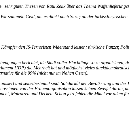
e "
sehr guten Thesen von Raul Zelik über das Thema Waffenlieferunge
 Wir sammeln Geld, um es direkt nach Suruç an der türkisch-syrischen 
mpfer den IS-Terroristen Widerstand leisten; türkische Panzer, Poli
ngungen berichtet, die Stadt voller Flüchtlinge so zu organisieren, das
lament HDP) die Mehrheit hat und möglichst vieles direktdemokratisch, 
rnative für die 99% (nicht nur im Nahen Osten).
ganisiert und selbstbestimmt sind. Solidarität der Bevölkerung und der
nossinnen von der Frauenorganisation lassen keinen Zweifel daran, das
t, Matratzen und Decken. Schon jetzt fehlen die Mittel vor allem für