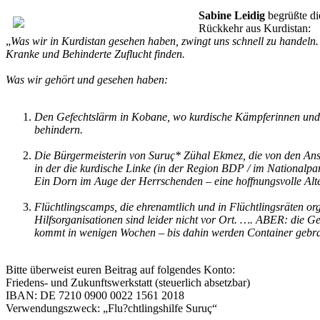
Sabine Leidig
begrüßte di
Rückkehr aus Kurdistan:
„
Was wir in Kurdistan gesehen haben, zwingt uns schnell zu handeln.
Kranke und Behinderte Zuflucht finden.
Was wir gehört und gesehen haben:
Den Gefechtslärm in Kobane, wo kurdische Kämpferinnen und Kä
behindern.
Die Bürgermeisterin von Suruç* Zühal Ekmez, die von den Anstre
in der die kurdische Linke (in der Region BDP / im Nationalpar
Ein Dorn im Auge der Herrschenden – eine hoffnungsvolle Alte
Flüchtlingscamps, die ehrenamtlich und in Flüchtlingsräten or
Hilfsorganisationen sind leider nicht vor Ort. …. ABER: die Ge
kommt in wenigen Wochen – bis dahin werden Container gebrauch
Bitte überweist euren Beitrag auf folgendes Konto:
Friedens- und Zukunftswerkstatt (steuerlich absetzbar)
IBAN: DE 7210 0900 0022 1561 2018
Verwendungszweck: „Flu?chtlingshilfe Suruç“