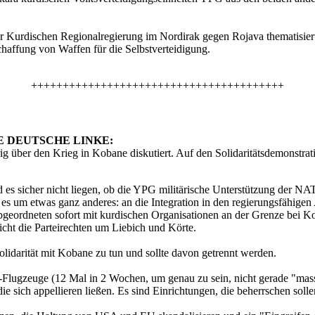
Kurdischen Regionalregierung im Nordirak gegen Rojava thematisiert 
haffung von Waffen für die Selbstverteidigung.
++++++++++++++++++++++++++++++++++++++++
 DEUTSCHE LINKE:
rig über den Krieg in Kobane diskutiert. Auf den Solidaritätsdemonstrat
rd es sicher nicht liegen, ob die YPG militärische Unterstützung der 
t es um etwas ganz anderes: an die Integration in den regierungsfähigen
Abgeordneten sofort mit kurdischen Organisationen an der Grenze bei 
icht die Parteirechten um Liebich und Körte.
lidarität mit Kobane zu tun und sollte davon getrennt werden.
TO-Flugzeuge (12 Mal in 2 Wochen, um genau zu sein, nicht gerade "
ie sich appellieren ließen. Es sind Einrichtungen, die beherrschen soll