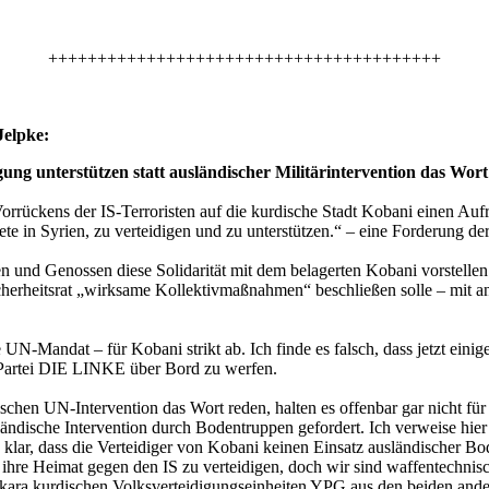
++++++++++++++++++++++++++++++++++++++++
Jelpke:
gung unterstützen statt ausländischer Militärintervention das Wor
Vorrückens der IS-Terroristen auf die kurdische Stadt Kobani einen Auf
e in Syrien, zu verteidigen und zu unterstützen.“ – eine Forderung de
en und Genossen diese Solidarität mit dem belagerten Kobani vorstellen
cherheitsrat „wirksame Kollektivmaßnahmen“ beschließen solle – mit 
 UN-Mandat – für Kobani strikt ab. Ich finde es falsch, dass jetzt e
r Partei DIE LINKE über Bord zu werfen.
ischen UN-Intervention das Wort reden, halten es offenbar gar nicht fü
ändische Intervention durch Bodentruppen gefordert. Ich verweise hie
e klar, dass die Verteidiger von Kobani keinen Einsatz ausländischer 
re Heimat gegen den IS zu verteidigen, doch wir sind waffentechnisch 
ara kurdischen Volksverteidigungseinheiten YPG aus den beiden and