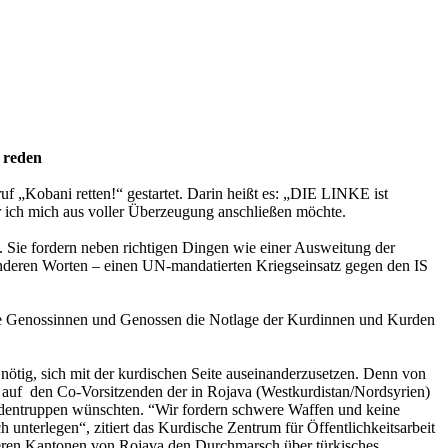
t reden
ruf „Kobani retten!“ gestartet. Darin heißt es: „DIE LINKE ist
r ich mich aus voller Überzeugung anschließen möchte.
. Sie fordern neben richtigen Dingen wie einer Ausweitung der
anderen Worten – einen UN-mandatierten Kriegseinsatz gegen den IS
inige Genossinnen und Genossen die Notlage der Kurdinnen und Kurden
r nötig, sich mit der kurdischen Seite auseinanderzusetzen. Denn von
r auf den Co-Vorsitzenden der in Rojava (Westkurdistan/Nordsyrien)
Bodentruppen wünschten. “Wir fordern schwere Waffen und keine
unterlegen“, zitiert das Kurdische Zentrum für Öffentlichkeitsarbeit
eren Kantonen von Rojava den Durchmarsch über türkisches