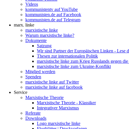
Videos
kommunistentv auf YouTube
kommunisten.de auf Facebook
kommunisten.de auf Telegram
marx. linke
marxistische linke
Warum marxistische linke?
Dokumente
Satzung
Wir sind Partner der Europäischen Linken - Lese 
Thesen zur internationalen Politik
marxistische linke zum Krieg Russlands gegen die
marxistische linke zum Ukraine-Konflikt
Mitglied werden
Spenden
marxistische linke auf Twitter
marxistische linke auf facebook
Service
Marxistische Theorie
Marxistische Theorie - Klassiker
Integrativer Marxismus
Referate
Downloads
Logo marxistische linke
Flugblätter | Druckvorlagen