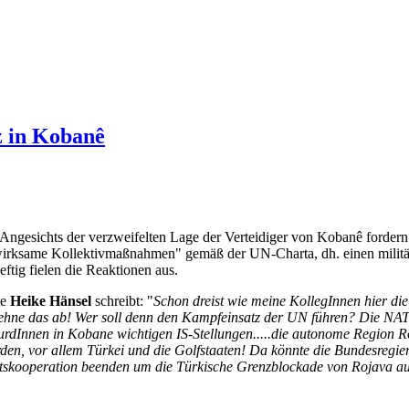
z in Kobanê
 Angesichts der verzweifelten Lage der Verteidiger von Kobanê ford
"wirksame Kollektivmaßnahmen" gemäß der UN-Charta, dh. einen milit
ig fielen die Reaktionen aus.
te
Heike Hänsel
schreibt: "
Schon dreist wie meine KollegInnen hier die
h lehne das ab! Wer soll denn den Kampfeinsatz der UN führen? Die NAT
rdInnen in Kobane wichtigen IS-Stellungen.....die autonome Region Ro
rden, vor allem Türkei und die Golfstaaten! Da könnte die Bundesregi
tskooperation beenden um die Türkische Grenzblockade von Rojava auf