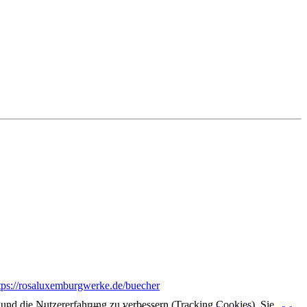
tps://rosaluxemburgwerke.de/buecher
e und die Nutzererfahrung zu verbessern (Tracking Cookies). Sie