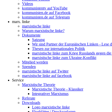
Videos
kommunistentv auf YouTube
kommunisten.de auf Facebook
kommunisten.de auf Telegram
marx. linke
marxistische linke
Warum marxistische linke?
Dokumente
Satzung
Wir sind Partner der Europäischen Linken - Lese 
Thesen zur internationalen Politik
marxistische linke zum Krieg Russlands gegen die
marxistische linke zum Ukraine-Konflikt
Mitglied werden
Spenden
marxistische linke auf Twitter
marxistische linke auf facebook
Service
Marxistische Theorie
Marxistische Theorie - Klassiker
Integrativer Marxismus
Referate
Downloads
Logo marxistische linke
Flugblätter | Druckvorlagen