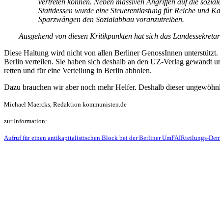
vertreten können. Neben massiven Angriffen auf die sozia
Stattdessen wurde eine Steuerentlastung für Reiche und Ka
Sparzwängen den Sozialabbau voranzutreiben.
Ausgehend von diesen Kritikpunkten hat sich das Landessekreta
Diese Haltung wird nicht von allen Berliner GenossInnen unterstützt
Berlin verteilen. Sie haben sich deshalb an den UZ-Verlag gewandt 
retten und für eine Verteilung in Berlin abholen.
Dazu brauchen wir aber noch mehr Helfer. Deshalb dieser ungewöhnlic
Michael Maercks, Redaktion kommunisten.de
zur Information:
Aufruf für einen antikapitalistischen Block bei der Berliner UmFAIRteilungs-De