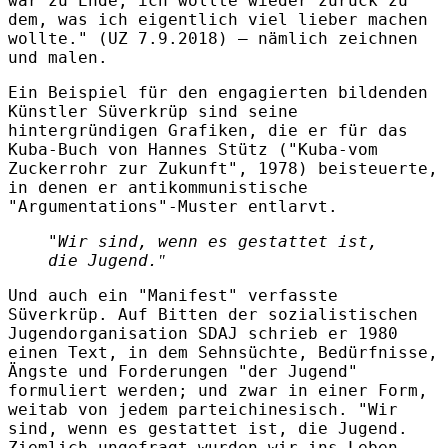
war zu Ende, ich wollte wieder zurück zu
dem, was ich eigentlich viel lieber machen
wollte." (UZ 7.9.2018) – nämlich zeichnen
und malen.
Ein Beispiel für den engagierten bildenden
Künstler Süverkrüp sind seine
hintergründigen Grafiken, die er für das
Kuba-Buch von Hannes Stütz ("Kuba-vom
Zuckerrohr zur Zukunft", 1978) beisteuerte,
in denen er antikommunistische
"Argumentations"-Muster entlarvt.
"Wir sind, wenn es gestattet ist,
die Jugend.
"
Und auch ein "Manifest" verfasste
Süverkrüp. Auf Bitten der sozialistischen
Jugendorganisation SDAJ schrieb er 1980
einen Text, in dem Sehnsüchte, Bedürfnisse,
Ängste und Forderungen "der Jugend"
formuliert werden; und zwar in einer Form,
weitab von jedem parteichinesisch. "Wir
sind, wenn es gestattet ist, die Jugend.
Ziemlich ungefragt wurden wir ins Leben