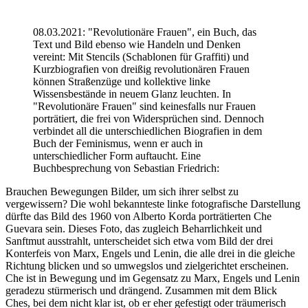
08.03.2021: "Revolutionäre Frauen", ein Buch, das
Text und Bild ebenso wie Handeln und Denken
vereint: Mit Stencils (Schablonen für Graffiti) und
Kurzbiografien von dreißig revolutionären Frauen
können Straßenzüge und kollektive linke
Wissensbestände in neuem Glanz leuchten. In
"Revolutionäre Frauen" sind keinesfalls nur Frauen
porträtiert, die frei von Widersprüchen sind. Dennoch
verbindet all die unterschiedlichen Biografien in dem
Buch der Feminismus, wenn er auch in
unterschiedlicher Form auftaucht. Eine
Buchbesprechung von Sebastian Friedrich:
Brauchen Bewegungen Bilder, um sich ihrer selbst zu
vergewissern? Die wohl bekannteste linke fotografische Darstellung
dürfte das Bild des 1960 von Alberto Korda porträtierten Che
Guevara sein. Dieses Foto, das zugleich Beharrlichkeit und
Sanftmut ausstrahlt, unterscheidet sich etwa vom Bild der drei
Konterfeis von Marx, Engels und Lenin, die alle drei in die gleiche
Richtung blicken und so umwegslos und zielgerichtet erscheinen.
Che ist in Bewegung und im Gegensatz zu Marx, Engels und Lenin
geradezu stürmerisch und drängend. Zusammen mit dem Blick
Ches, bei dem nicht klar ist, ob er eher gefestigt oder träumerisch