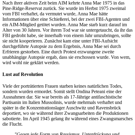
Nach ihrer aktiven Zeit beim AIM kehrte Anna Mae 1975 in das
Pine-Ridge-Reservat zurück. Sie wurde im Herbst 1975 zweimal
vom FBI verhaftet, da vermutet wurde, Anna Mae hätte
Informationen über eine Schießerei, bei der zwei FBI-Agenten und
ein AIM-Mitglied getötet wurden. Anna Mae starb kurz darauf im
Alter von 30 Jahren. Vor ihrem Tod war sie untergetaucht, da ihr das
FBI gedroht habe, sie innerhalb von einem Jahr umzubringen, sollte
sie nicht kooperieren. Zunächst kam eine unter FBI-Aufsicht
durchgeführte Autopsie zu dem Ergebnis, Anna Mae sei durch
Erfrieren gestorben. Eine durch Protest erzwungene zweite
unabhängige Autopsie ergab, dass sie erschossen wurde. Von wem,
wird wohl nie geklärt werden.
Lust auf Revolution
Viele der porträtierten Frauen starben keines natürlichen Todes,
sondern wurden ermordet. Somit stellt Ondina Peteani eine der
Ausnahmen dar. Sie war bereits als 17-Jährige antifaschistische
Partisanin im Italien Mussolinis, wurde mehrmals verhaftet und
später in die Konzentrationslager Auschwitz und Ravensbrück
deportiert, wo sie während ihrer Zwangsarbeiten die Produktionen
sabotierte. Im April 1945 gelang ihr während eines Zwangsmarsches
die Flucht.
"Gegen jede Form von Rassismus, Unterdrückung und