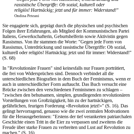
rassistische Übergriffe: Ob sozial, kulturell oder
religiös! Hartnäckig; jetzt und für immer: Widerstand!"
Ondina Peteani
Sie engagierte sich, geprägt durch die physischen und psychischen
Folgen ihrer Erfahrungen, als Mitglied der Kommunistischen Partei
Italiens, Gewerkschafterin, Geburtshelferin sowie Aktivistin gegen
Rassismus. Von ihr stammen die Worte: "Gegen jede Form von
Rassismus, Unterdrückung und rassistische Übergriffe: Ob sozial,
kulturell oder religiös! Hartnäckig; jetzt und für immer: Widerstand!"
(S. 68)
In "Revolutionäre Frauen" sind keinesfalls nur Frauen porträtiert,
die frei von Widersprüchen sind. Dennoch verbindet all die
unterschiedlichen Biografien in dem Buch der Feminismus, wenn er
auch in unterschiedlicher Form auftaucht. Das Buch versucht eine
Brücke zwischen den verschiedenen Feminismen zu schlagen –
"zwischen den behutsamen, simplen, grundlegenden revolutionären
Vorstellungen von Großzügigkeit, hin zu der hartnäckigen,
gefährlichen, feurigen Forderung »Revolution jetzt!«" (S. 16). Das
gelingt hervorragend, genauso wie die zwei zentralen Motivationen
für die Herausgeberinnen: "Erstens der tief verankerten patriarchalen
Geschichte einen Tritt in die Eier zu verpassen und zweitens die
Freude über starke Frauen zu verbreiten und Lust auf Revolution zu
machen." (S. 16)