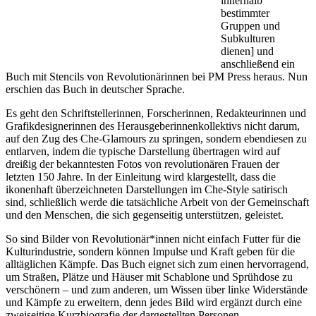
innerhalb
bestimmter
Gruppen und
Subkulturen
dienen] und
anschließend ein
Buch mit Stencils von Revolutionärinnen bei PM Press heraus. Nun
erschien das Buch in deutscher Sprache.
Es geht den Schriftstellerinnen, Forscherinnen, Redakteurinnen und
Grafikdesignerinnen des Herausgeberinnenkollektivs nicht darum,
auf den Zug des Che-Glamours zu springen, sondern ebendiesen zu
entlarven, indem die typische Darstellung übertragen wird auf
dreißig der bekanntesten Fotos von revolutionären Frauen der
letzten 150 Jahre. In der Einleitung wird klargestellt, dass die
ikonenhaft überzeichneten Darstellungen im Che-Style satirisch
sind, schließlich werde die tatsächliche Arbeit von der Gemeinschaft
und den Menschen, die sich gegenseitig unterstützen, geleistet.
So sind Bilder von Revolutionär*innen nicht einfach Futter für die
Kulturindustrie, sondern können Impulse und Kraft geben für die
alltäglichen Kämpfe. Das Buch eignet sich zum einen hervorragend,
um Straßen, Plätze und Häuser mit Schablone und Sprühdose zu
verschönern – und zum anderen, um Wissen über linke Widerstände
und Kämpfe zu erweitern, denn jedes Bild wird ergänzt durch eine
zweiseitige Kurzbiografie der dargestellten Personen.