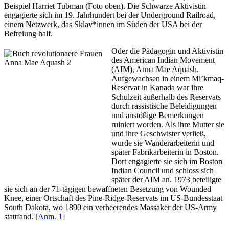
Beispiel Harriet Tubman (Foto oben). Die Schwarze Aktivistin
engagierte sich im 19. Jahrhundert bei der Underground Railroad,
einem Netzwerk, das Sklav*innen im Süden der USA bei der
Befreiung half.
Oder die Pädagogin und Aktivistin
des American Indian Movement
(AIM), Anna Mae Aquash.
Aufgewachsen in einem Mi’kmaq-
Reservat in Kanada war ihre
Schulzeit außerhalb des Reservats
durch rassistische Beleidigungen
und anstößige Bemerkungen
ruiniert worden. Als ihre Mutter sie
und ihre Geschwister verließ,
wurde sie Wanderarbeiterin und
später Fabrikarbeiterin in Boston.
Dort engagierte sie sich im Boston
Indian Council und schloss sich
später der AIM an. 1973 beteiligte
sie sich an der 71-tägigen bewaffneten Besetzung von Wounded
Knee, einer Ortschaft des Pine-Ridge-Reservats im US-Bundesstaat
South Dakota, wo 1890 ein verheerendes Massaker der US-Army
stattfand. [
Anm. 1
]