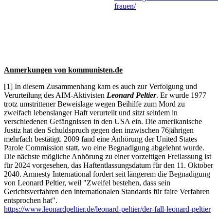
frauen/
Anmerkungen von kommunisten.de
[1] In diesem Zusammenhang kam es auch zur Verfolgung und
Verurteilung des AIM-Aktivisten
Leonard Peltier
. Er wurde 1977
trotz umstrittener Beweislage wegen Beihilfe zum Mord zu
zweifach lebenslanger Haft verurteilt und sitzt seitdem in
verschiedenen Gefängnissen in den USA ein. Die amerikanische
Justiz hat den Schuldspruch gegen den inzwischen 76jährigen
mehrfach bestätigt. 2009 fand eine Anhörung der United States
Parole Commission statt, wo eine Begnadigung abgelehnt wurde.
Die nächste mögliche Anhörung zu einer vorzeitigen Freilassung ist
für 2024 vorgesehen, das Haftentlassungsdatum für den 11. Oktober
2040. Amnesty International fordert seit längerem die Begnadigung
von Leonard Peltier, weil "Zweifel bestehen, dass sein
Gerichtsverfahren den internationalen Standards für faire Verfahren
entsprochen hat".
https://www.leonardpeltier.de/leonard-peltier/der-fall-leonard-peltier