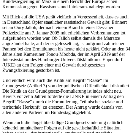
Bundesregierung im März in einem Bericht der Europäischen
Kommission gegen Rassismus und Intoleranz nahelegt worden.
Mit Blick auf die USA gerät vielfach in Vergessenheit, dass es auch
in Deutschland Opfer staatlicher rassistischer Gewalt gibt: Erinnert
sei an Oury Jalloh, der nach einem Brand in einer Dessauer
Polizeizelle am 7. Januar 2005 mit erheblichen Verbrennungen tot
aufgefunden worden war. Ob Jalloh selbst damals die Matratze
angezündet hatte, auf der er gefesselt lag, ist aufgrund zahlreicher
Pannen bei den Ermittlungen bis heute nicht geklärt. Oder an den 34
Jahre alten Kameruner Tonou-Mbobda, der im April 2019 auf der
Intensivstation des Hamburger Universitätsklinikums Eppendorf
(UKE) an den Folgen einer mit Gewalt durchgesetzten
Zwangsfixierung gestorben ist.
Und endlich wird auch die Kritik am Begriff "Rasse" im
Grundgesetz (Artikel 3) von der politischen Öffentlichkeit diskutiert.
Die Kritik an der Grundgesetz-Formulierung ist indes nicht neu.
Bereits vor zehn Jahren forderte die LINKE in einem Antrag den
Begriff "Rasse" durch die Formulierung, "ethnische, soziale und
territoriale Herkunft" zu ersetzen. Der Antrag wurde damals von
allen anderen Parteien im Bundestag abgelehnt.
Wenn auch die längst überfällige Grundgesetzänderung natürlich
keinerlei unmittelbare Folgen auf die gesellschaftliche Situation