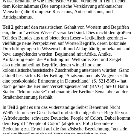
Wissenschaftliche wie literarische Artikel vertiefen in Teil 1 neben
dem Kolonialismus (Die europäische Versklavung afrikanischer
Menschen) die Komplexe Rassismus, Antisemitismus, und
Antiziganismus.
Teil 2
geht auf den rassistischen Gehalt von Wörtern und Begriffen
ein, die im "weißen Wissen" verankert sind. Dies macht den größten
Teil des Bandes aus und bietet dem Leser – lexikalisch geordnet –
vielfältige neue Perspektiven auf Wörter/Begriffe, deren koloniale
Durchdringungen in Wissenschaft und Alltag häufig unbekannt sind
bzw. ausgeblendet werden. Beginnend mit Afrika, Antike,
Aufklärung endet die Auflistung mit Weltkarte, Zeit und Ziegel –
also nicht unbedingt Begriffe, denen wir ad hoc eine
kolonialistische/rassistische Zuschreibung attestieren würden. Ganz
aktuell liest sich z.B. der Beitrag "Straßennamen als Wegweiser für
eine postkoloniale Erinnerung in Deutschland" (S. 521-538) – hat
doch gerade die Berliner Verkehrsgesellschaft (BVG) ihre U-Bahn-
Station "Mohrenstraße" umbenannt; der Berliner Senat aber an der
Straßenbenennung festhält.
In
Teil 3
geht es um das widerständige Selbst-Benennen Nicht-
Weißer in unserer Gesellschaft und stellt einige dieser Begriffe vor
(Afrodeutsche, schwarze Deutsche, People of Color). Dabei kommt
dem Begriff "People of Color" (abgekürzt PoC) besondere
Bedeutung zu. Er geht auf die französische Bezeichnung "gens de