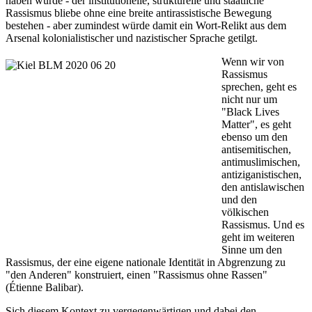
haben würde - der institutionelle, strukturelle und staatliche
Rassismus bliebe ohne eine breite antirassistische Bewegung
bestehen - aber zumindest würde damit ein Wort-Relikt aus dem
Arsenal kolonialistischer und nazistischer Sprache getilgt.
Wenn wir von
Rassismus
sprechen, geht es
nicht nur um
"Black Lives
Matter", es geht
ebenso um den
antisemitischen,
antimuslimischen,
antiziganistischen,
den antislawischen
und den
völkischen
Rassismus. Und es
geht im weiteren
Sinne um den
Rassismus, der eine eigene nationale Identität in Abgrenzung zu
"den Anderen" konstruiert, einen "Rassismus ohne Rassen"
(Étienne Balibar).
Sich diesem Kontext zu vergegenwärtigen und dabei den