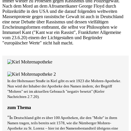
immer wieder zu Protesten gegen Rassismus und Polizeigewalt.
Nach dem Mord an dem Afroamerikaner George Floyd durch
Polizeikräfte in den USA und die darauf folgenden weltweiten
Massenproteste gegen rassistische Gewalt ist auch in Deutschland
eine neue Debatte über Rassismus und dessen vielfältigen
Erscheinungsformen entbrannt, die selbst vor Philosophen wie
Immanuel Kant ("Kant war ein Rassist", Frankfurter Allgemeine
vom 23.6.20) einem der Lichtgestalten und Begründer
"europäischer Werte" nicht halt macht.
In der Holtenauer Straße in Kiel gibt es seit 1923 die Mohren-Apotheke.
Nun wird der Inhaber der Apotheke den Namen ändern; der Begriff
"Mohren" sei im aktuellen Gebrauch "negativ besetzt" (Kieler
Nachrichten 2.7.20).
zum Thema
"I
n Deutschland gibt es über 100 Apotheken, die den "Mohr" in ihren
Namen tragen, teils bereits seit 1578, wie die Nürnberger Mohren-
Apotheke zu St. Lorenz – hier ist der Namensbestandteil übrigens eine