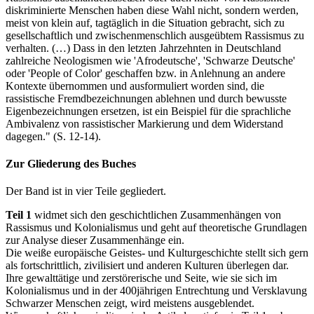
diskriminierte Menschen haben diese Wahl nicht, sondern werden,
meist von klein auf, tagtäglich in die Situation gebracht, sich zu
gesellschaftlich und zwischenmenschlich ausgeübtem Rassismus zu
verhalten. (…) Dass in den letzten Jahrzehnten in Deutschland
zahlreiche Neologismen wie 'Afrodeutsche', 'Schwarze Deutsche'
oder 'People of Color' geschaffen bzw. in Anlehnung an andere
Kontexte übernommen und ausformuliert worden sind, die
rassistische Fremdbezeichnungen ablehnen und durch bewusste
Eigenbezeichnungen ersetzen, ist ein Beispiel für die sprachliche
Ambivalenz von rassistischer Markierung und dem Widerstand
dagegen." (S. 12-14).
Zur Gliederung des Buches
Der Band ist in vier Teile gegliedert.
Teil 1
widmet sich den geschichtlichen Zusammenhängen von
Rassismus und Kolonialismus und geht auf theoretische Grundlagen
zur Analyse dieser Zusammenhänge ein.
Die weiße europäische Geistes- und Kulturgeschichte stellt sich gern
als fortschrittlich, zivilisiert und anderen Kulturen überlegen dar.
Ihre gewalttätige und zerstörerische und Seite, wie sie sich im
Kolonialismus und in der 400jährigen Entrechtung und Versklavung
Schwarzer Menschen zeigt, wird meistens ausgeblendet.