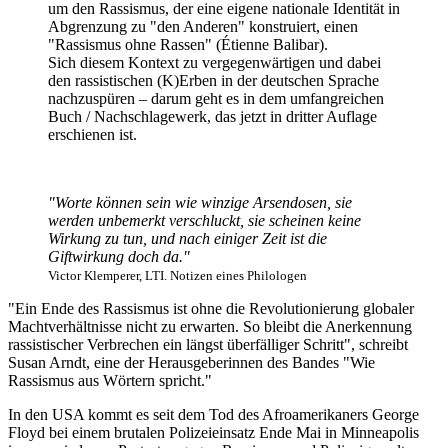
um den Rassismus, der eine eigene nationale Identität in
Abgrenzung zu "den Anderen" konstruiert, einen
"Rassismus ohne Rassen" (Étienne Balibar).
Sich diesem Kontext zu vergegenwärtigen und dabei
den rassistischen (K)Erben in der deutschen Sprache
nachzuspüren – darum geht es in dem umfangreichen
Buch / Nachschlagewerk, das jetzt in dritter Auflage
erschienen ist.
"Worte können sein wie winzige Arsendosen, sie
werden unbemerkt verschluckt, sie scheinen keine
Wirkung zu tun, und nach einiger Zeit ist die
Giftwirkung doch da."
Victor Klemperer, LTI. Notizen eines Philologen
"Ein Ende des Rassismus ist ohne die Revolutionierung globaler
Machtverhältnisse nicht zu erwarten. So bleibt die Anerkennung
rassistischer Verbrechen ein längst überfälliger Schritt", schreibt
Susan Arndt, eine der Herausgeberinnen des Bandes "Wie
Rassismus aus Wörtern spricht."
In den USA kommt es seit dem Tod des Afroamerikaners George
Floyd bei einem brutalen Polizeieinsatz Ende Mai in Minneapolis