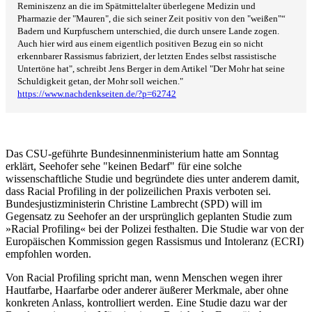
Reminiszenz an die im Spätmittelalter überlegene Medizin und
Pharmazie der "Mauren", die sich seiner Zeit positiv von den "weißen"“
Badern und Kurpfuschern unterschied, die durch unsere Lande zogen.
Auch hier wird aus einem eigentlich positiven Bezug ein so nicht
erkennbarer Rassismus fabriziert, der letzten Endes selbst rassistische
Untertöne hat", schreibt Jens Berger in dem Artikel "Der Mohr hat seine
Schuldigkeit getan, der Mohr soll weichen."
https://www.nachdenkseiten.de/?p=62742
Das CSU-geführte Bundesinnenministerium hatte am Sonntag
erklärt, Seehofer sehe "keinen Bedarf" für eine solche
wissenschaftliche Studie und begründete dies unter anderem damit,
dass Racial Profiling in der polizeilichen Praxis verboten sei.
Bundesjustizministerin Christine Lambrecht (SPD) will im
Gegensatz zu Seehofer an der ursprünglich geplanten Studie zum
»Racial Profiling« bei der Polizei festhalten. Die Studie war von der
Europäischen Kommission gegen Rassismus und Intoleranz (ECRI)
empfohlen worden.
Von Racial Profiling spricht man, wenn Menschen wegen ihrer
Hautfarbe, Haarfarbe oder anderer äußerer Merkmale, aber ohne
konkreten Anlass, kontrolliert werden. Eine Studie dazu war der