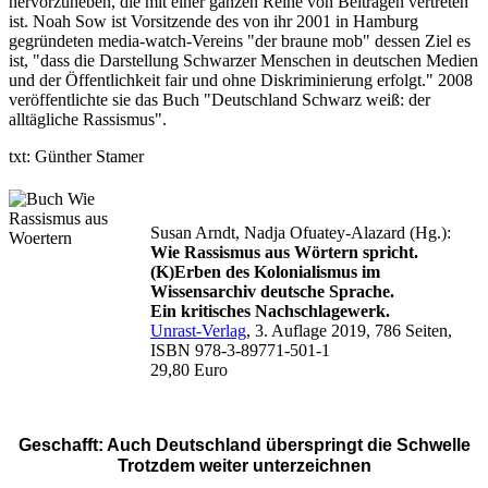
hervorzuheben, die mit einer ganzen Reihe von Beiträgen vertreten
ist. Noah Sow ist Vorsitzende des von ihr 2001 in Hamburg
gegründeten media-watch-Vereins "der braune mob" dessen Ziel es
ist, "dass die Darstellung Schwarzer Menschen in deutschen Medien
und der Öffentlichkeit fair und ohne Diskriminierung erfolgt." 2008
veröffentlichte sie das Buch "Deutschland Schwarz weiß: der
alltägliche Rassismus".
txt: Günther Stamer
Susan Arndt, Nadja Ofuatey-Alazard (Hg.):
Wie Rassismus aus Wörtern spricht.
(K)Erben des Kolonialismus im
Wissensarchiv deutsche Sprache.
Ein kritisches Nachschlagewerk.
Unrast-Verlag
, 3. Auflage 2019, 786 Seiten,
ISBN 978-3-89771-501-1
29,80 Euro
Geschafft: Auch Deutschland überspringt die Schwelle
Trotzdem weiter unterzeichnen