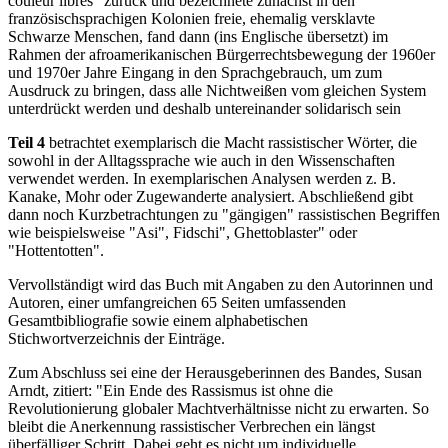
couleur libres" zurück und bezeichnete zunächst in den
französischsprachigen Kolonien freie, ehemalig versklavte
Schwarze Menschen, fand dann (ins Englische übersetzt) im
Rahmen der afroamerikanischen Bürgerrechtsbewegung der 1960er
und 1970er Jahre Eingang in den Sprachgebrauch, um zum
Ausdruck zu bringen, dass alle Nichtweißen vom gleichen System
unterdrückt werden und deshalb untereinander solidarisch sein
Teil 4
betrachtet exemplarisch die Macht rassistischer Wörter, die
sowohl in der Alltagssprache wie auch in den Wissenschaften
verwendet werden. In exemplarischen Analysen werden z. B.
Kanake, Mohr oder Zugewanderte analysiert. Abschließend gibt
dann noch Kurzbetrachtungen zu "gängigen" rassistischen Begriffen
wie beispielsweise "Asi", Fidschi", Ghettoblaster" oder
"Hottentotten".
Vervollständigt wird das Buch mit Angaben zu den Autorinnen und
Autoren, einer umfangreichen 65 Seiten umfassenden
Gesamtbibliografie sowie einem alphabetischen
Stichwortverzeichnis der Einträge.
Zum Abschluss sei eine der Herausgeberinnen des Bandes, Susan
Arndt, zitiert: "Ein Ende des Rassismus ist ohne die
Revolutionierung globaler Machtverhältnisse nicht zu erwarten. So
bleibt die Anerkennung rassistischer Verbrechen ein längst
überfälliger Schritt. Dabei geht es nicht um individuelle