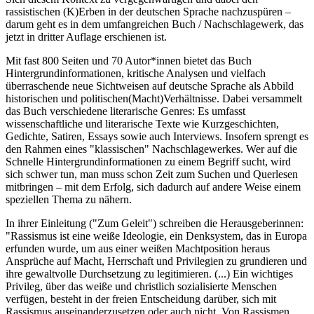
rassistischen (K)Erben in der deutschen Sprache nachzuspüren –
darum geht es in dem umfangreichen Buch / Nachschlagewerk, das
jetzt in dritter Auflage erschienen ist.
Mit fast 800 Seiten und 70 Autor*innen bietet das Buch
Hintergrundinformationen, kritische Analysen und vielfach
überraschende neue Sichtweisen auf deutsche Sprache als Abbild
historischen und politischen(Macht)Verhältnisse. Dabei versammelt
das Buch verschiedene literarische Genres: Es umfasst
wissenschaftliche und literarische Texte wie Kurzgeschichten,
Gedichte, Satiren, Essays sowie auch Interviews. Insofern sprengt es
den Rahmen eines "klassischen" Nachschlagewerkes. Wer auf die
Schnelle Hintergrundinformationen zu einem Begriff sucht, wird
sich schwer tun, man muss schon Zeit zum Suchen und Querlesen
mitbringen – mit dem Erfolg, sich dadurch auf andere Weise einem
speziellen Thema zu nähern.
In ihrer Einleitung ("Zum Geleit") schreiben die Herausgeberinnen:
"Rassismus ist eine weiße Ideologie, ein Denksystem, das in Europa
erfunden wurde, um aus einer weißen Machtposition heraus
Ansprüche auf Macht, Herrschaft und Privilegien zu grundieren und
ihre gewaltvolle Durchsetzung zu legitimieren. (...) Ein wichtiges
Privileg, über das weiße und christlich sozialisierte Menschen
verfügen, besteht in der freien Entscheidung darüber, sich mit
Rassismus auseinanderzusetzen oder auch nicht. Von Rassismen