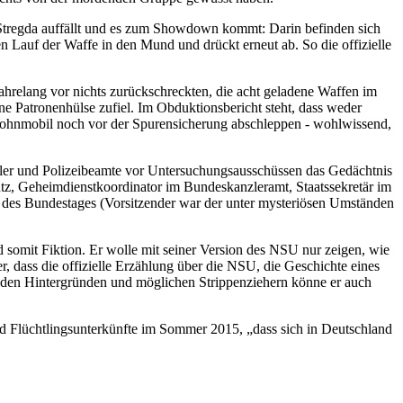
l Stregda auffällt und es zum Showdown kommt: Darin befinden sich
Lauf der Waffe in den Mund und drückt erneut ab. So die offizielle
e jahrelang vor nichts zurückschreckten, die acht geladene Waffen im
ne Patronenhülse zufiel. Im Obduktionsbericht steht, dass weder
s Wohnmobil noch vor der Spurensicherung abschleppen - wohlwissend,
er und Polizeibeamte vor Untersuchungsausschüssen das Gedächtnis
utz, Geheimdienstkoordinator im Bundeskanzleramt, Staatssekretär im
 des Bundestages (Vorsitzender war der unter mysteriösen Umständen
 somit Fiktion. Er wolle mit seiner Version des NSU nur zeigen, wie
er, dass die offizielle Erzählung über die NSU, die Geschichte eines
nach den Hintergründen und möglichen Strippenziehern könne er auch
und Flüchtlingsunterkünfte im Sommer 2015, „dass sich in Deutschland