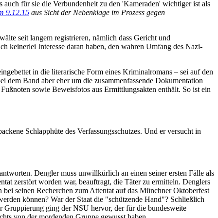
ss auch für sie die Verbundenheit zu den 'Kameraden' wichtiger ist als
m 9.12.15
aus Sicht der Nebenklage im Prozess gegen
wälte seit langem registrieren, nämlich dass Gericht und
lich keinerlei Interesse daran haben, den wahren Umfang des Nazi-
gebettet in die literarische Form eines Kriminalromans – sei auf den
ch bei dem Band aber eher um die zusammenfassende Dokumentation
Fußnoten sowie Beweisfotos aus Ermittlungsakten enthält. So ist ein
backene Schlapphüte des Verfassungsschutzes. Und er versucht in
worten. Dengler muss unwillkürlich an einen seiner ersten Fälle als
t zerstört worden war, beauftragt, die Täter zu ermitteln. Denglers
on bei seinen Recherchen zum Attentat auf das Münchner Oktoberfest
werden können? War der Staat die "schützende Hand"? Schließlich
er Gruppierung ging der NSU hervor, der für die bundesweite
 nichts von der mordenden Gruppe gewusst haben.