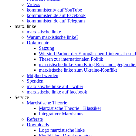
Videos
kommunistentv auf YouTube
kommunisten.de auf Facebook
kommunisten.de auf Telegram
marx. linke
marxistische linke
Warum marxistische linke?
Dokumente
Satzung
Wir sind Partner der Europäischen Linken - Lese 
Thesen zur internationalen Politik
marxistische linke zum Krieg Russlands gegen die
marxistische linke zum Ukraine-Konflikt
Mitglied werden
Spenden
marxistische linke auf Twitter
marxistische linke auf facebook
Service
Marxistische Theorie
Marxistische Theorie - Klassiker
Integrativer Marxismus
Referate
Downloads
Logo marxistische linke
Flugblätter | Druckvorlagen