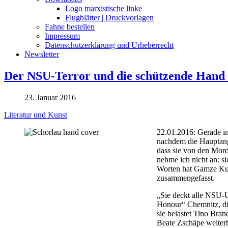
Logo marxistische linke
Flugblätter | Druckvorlagen
Fahne bestellen
Impressum
Datenschutzerklärung und Urheberrecht
Newsletter
Der NSU-Terror und die schützende Hand d
23. Januar 2016
Literatur und Kunst
22.01.2016: Gerade in
nachdem die Hauptange
dass sie von den Mord
nehme ich nicht an: s
Worten hat Gamze Kub
zusammengefasst.
„Sie deckt alle NSU-U
Honour“ Chemnitz, di
sie belastet Tino Bran
Beate Zschäpe weiterh