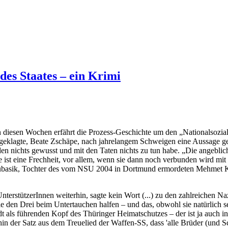
es Staates – ein Krimi
 diesen Wochen erfährt die Prozess-Geschichte um den „Nationalsozia
klagte, Beate Zschäpe, nach jahrelangem Schweigen eine Aussage gema
en nichts gewusst und mit den Taten nichts zu tun habe. „Die angebli
ie ist eine Frechheit, vor allem, wenn sie dann noch verbunden wird mi
asik, Tochter des vom NSU 2004 in Dortmund ermordeten Mehmet Kub
nterstützerInnen weiterhin, sagte kein Wort (...) zu den zahlreichen
e den Drei beim Untertauchen halfen – und das, obwohl sie natürlich
dt als führenden Kopf des Thüringer Heimatschutzes – der ist ja auch in
in der Satz aus dem Treuelied der Waffen-SS, dass 'alle Brüder (und 