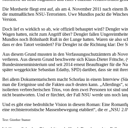
Die Mordserie fliegt erst auf, als am 4. November 2011 nach einem B
die mutmaßlichen NSU-Terroristen. Uwe Mundlos packt die Winchester
Version.
Doch lief es wirklich so ab, wie offiziell behauptet wird? Dengler wird
Wagen hatten, nicht zum Angriff über? Dengler fallen Ungereimtheiten
Mundlos noch Böhnhardt Ruß in der Lunge hatten. Waren sie also sch
dass er den Tatort verändert? Für Dengler ist die Richtung klar: Der S
Aus diesem Grund mussten in den Verfassungsschutzämtern ab Novem
verlieren. Aus diesem Grund beschwerte sich Klaus-Dieter Fritsche,
Bundesinnenministerium und seit 2014 erneut Beauftragter für die 
später weggekickte Sebastian Edathy, SPD) darüber, dass sie mit ih
Bei allem Dokumentarischem macht Schorlau in einem Interview (Südwe
man die Ereignisse und die Fakten
auch
deuten kann. „Allerdings“, so 
isolierten verbrecherischen Trios, von dem zwei Personen tot sind und
nicht beantworten. Und er fürchtet, der Fall NSU werde uns noch lan
Und es gibt eine bedrohliche Vision in diesem Roman: Eine Romanfigur
eine rechtsterroristische Massenbewegung etabliert“, die er „NSU 2.0
Text: Günther Stamer