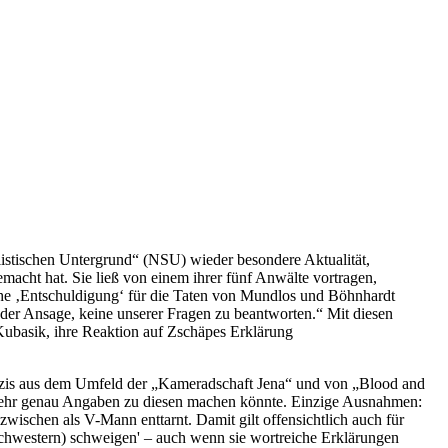
listischen Untergrund“ (NSU) wieder besondere Aktualität,
cht hat. Sie ließ von einem ihrer fünf Anwälte vortragen,
che ‚Entschuldigung‘ für die Taten von Mundlos und Böhnhardt
t der Ansage, keine unserer Fragen zu beantworten.“ Mit diesen
asik, ihre Reaktion auf Zschäpes Erklärung
 Nazis aus dem Umfeld der „Kameradschaft Jena“ und von „Blood and
 sehr genau Angaben zu diesen machen könnte. Einzige Ausnahmen:
zwischen als V-Mann enttarnt. Damit gilt offensichtlich auch für
Schwestern) schweigen' – auch wenn sie wortreiche Erklärungen