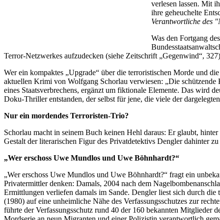
verlesen lassen. Mit i
ihre geheuchelte Ent
Verantwortliche des "
Was den Fortgang des P
Bundesstaatsanwaltsch
Terror-Netzwerkes aufzudecken (siehe Zeitschrift „Gegenwind“, 327)
Wer ein kompaktes „Upgrade“ über die terroristischen Morde und die 
aktuellen Krimi von Wolfgang Schorlau verwiesen: „Die schützende 
eines Staatsverbrechens, ergänzt um fiktionale Elemente. Das wird d
Doku-Thriller entstanden, der selbst für jene, die viele der dargele
Nur ein mordendes Terroristen-Trio?
Schorlau macht in seinem Buch keinen Hehl daraus: Er glaubt, hinte
Gestalt der literarischen Figur des Privatdetektivs Dengler dahinter
„Wer erschoss Uwe Mundlos und Uwe Böhnhardt?“
„Wer erschoss Uwe Mundlos und Uwe Böhnhardt?“ fragt ein unbekannte
Privatermittler denken: Damals, 2004 nach dem Nagelbombenanschlag i
Ermittlungen verliefen damals im Sande. Dengler liest sich durch di
(1980) auf eine unheimliche Nähe des Verfassungsschutzes zur rech
führte der Verfassungsschutz rund 40 der 160 bekannten Mitglieder d
Mordserie an neun Migranten und einer Polizistin verantwortlich gem