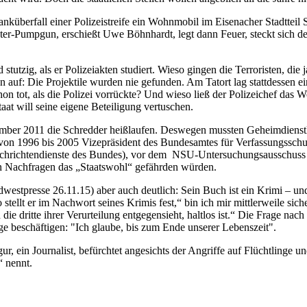
anküberfall einer Polizeistreife ein Wohnmobil im Eisenacher Stadttei
-Pumpgun, erschießt Uwe Böhnhardt, legt dann Feuer, steckt sich den 
 stutzig, als er Polizeiakten studiert. Wieso gingen die Terroristen, di
 auf: Die Projektile wurden nie gefunden. Am Tatort lag stattdessen ei
on tot, als die Polizei vorrückte? Und wieso ließ der Polizeichef da
taat will seine eigene Beteiligung vertuschen.
ber 2011 die Schredder heißlaufen. Deswegen mussten Geheimdienstl
 (von 1996 bis 2005 Vizepräsident des Bundesamtes für Verfassungssch
Nachrichtendienste des Bundes), vor dem NSU-Untersuchungsausschuss
ren Nachfragen das „Staatswohl“ gefährden würden.
stpresse 26.11.15) aber auch deutlich: Sein Buch ist ein Krimi – und
stellt er im Nachwort seines Krimis fest,“ bin ich mir mittlerweile sich
 die dritte ihrer Verurteilung entgegensieht, haltlos ist.“ Die Frage 
ge beschäftigen: "Ich glaube, bis zum Ende unserer Lebenszeit".
, ein Journalist, befürchtet angesichts der Angriffe auf Flüchtlinge 
“ nennt.