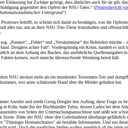
hrer Einlassung hat Zschäpe gezeigt, dass ähnliches auch für sie gilt, da
schuldigung gegenüber den Opfern der NSU-Taten.“ (
Prozessbericht vo
Nationalsozialistischen Untergrund"
)
rozesses betrifft, so scheint sich damit zu bestätigen, was die Opferan
aft alles tun, um an ihrer NSU-Trio-These festzuhalten und offensicht
.
sog. „Pannen“, „Fehler“ und „Versäumnisse“ der Behörden möchte – ein
Hand. Denglers achter Fall“. Vordergründig ein Krimi, handelt es si
eutlich an dem Anhang des Buches, das ausführliche Quellenangaben in 
gten Fakten kennen, noch manche überraschende Wendung bereit hält.
r dem NSU stecken mehr als ein mordendes Terroristen-Trio und dumpf
 zu kommen, wer seine schützende Hand über die Mörder gehalten hat.
r Anrufer und erteilt Georg Dengler den Auftrag, diese Frage zu beant
n Köln, hatte ihn der Buchhändler Tufan, dessen Laden bei dem Attenta
e tausenden von Seiten der Untersuchungsausschüsse und stößt wie sch
ten Szene. Hätte der NSU ohne den Geheimdienst überhaupt gefährlich 
es "Thüringer Heimatschutzes" als bezahlte Informanten. Und aus dies
acht wird. Doch die staatlichen Stellen wollen angeblich all die Jahre