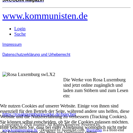
www.kommunisten.de
Login
Suche
Impressum
Datenschutzerklärung und Urheberrecht
Die Werke von Rosa Luxemburg
sind jetzt online zugänglich und
laden zum Stöbern und zum Lesen
ein:
Wir nutzen Cookies auf unserer Website. Einige von ihnen sind
essenziell für den Betrieb der Seite, während andere uns helfen, diese
https://rosaluxemburgwerke.de/buecher
Website und die Nutzererfahrung zu verbessern (Tracking Cookies).
Sie können selbst entscheiden, ob Sie die Cookies zulassen möchten.
Copyright © 2026 Joomla!. All Rights Reserved. Powered by
Bitte beachten Sie, dass bei einer Ablehnung womöglich nicht mehr
www.kommunisten.de
- Designed by JoomlArt.com.
Bootstrap
is a front-end
alle Funktionalitäten der Seite zur Verfügung stehen.