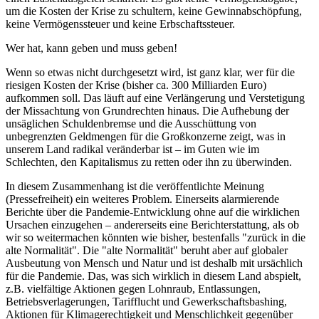
um die Kosten der Krise zu schultern, keine Gewinnabschöpfung,
keine Vermögenssteuer und keine Erbschaftssteuer.
Wer hat, kann geben und muss geben!
Wenn so etwas nicht durchgesetzt wird, ist ganz klar, wer für die
riesigen Kosten der Krise (bisher ca. 300 Milliarden Euro)
aufkommen soll. Das läuft auf eine Verlängerung und Verstetigung
der Missachtung von Grundrechten hinaus. Die Aufhebung der
unsäglichen Schuldenbremse und die Ausschüttung von
unbegrenzten Geldmengen für die Großkonzerne zeigt, was in
unserem Land radikal veränderbar ist – im Guten wie im
Schlechten, den Kapitalismus zu retten oder ihn zu überwinden.
In diesem Zusammenhang ist die veröffentlichte Meinung
(Pressefreiheit) ein weiteres Problem. Einerseits alarmierende
Berichte über die Pandemie-Entwicklung ohne auf die wirklichen
Ursachen einzugehen – andererseits eine Berichterstattung, als ob
wir so weitermachen könnten wie bisher, bestenfalls "zurück in die
alte Normalität". Die "alte Normalität" beruht aber auf globaler
Ausbeutung von Mensch und Natur und ist deshalb mit ursächlich
für die Pandemie. Das, was sich wirklich in diesem Land abspielt,
z.B. vielfältige Aktionen gegen Lohnraub, Entlassungen,
Betriebsverlagerungen, Tarifflucht und Gewerkschaftsbashing,
Aktionen für Klimagerechtigkeit und Menschlichkeit gegenüber