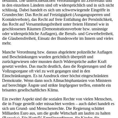
bestimmt. Die unterschiedlichen Verordnungen im Zeitverlauf und
in den einzelnen Ländern sind oft widersprüchlich und in sich nicht
schlüssig. Dabei handelt es sich um schwerwiegende Eingriffe in
Grundrechte: Das Recht auf Freizügigkeit (Ausgangssperren und
Kontaktverbote), das Recht auf freie Entfaltung der Persönlichkeit,
das Recht auf Versammlungsfreiheit unter freiem Himmel wie in
geschlossenen Räumen (Demonstrationsverbote bzw. unsinnige
oder widersprüchliche Auflagen), die Berufs- und Gewerbefreiheit,
die Glaubensfreiheit, Einsatz der Bundeswehr im Innern und vieles
mehr.
Manche Verordnung bzw. daraus abgeleitete polizeiliche Auflagen
und Beschränkungen wurden gerichtlich überprüft und
zurückgewiesen oder mussten durch Widersprüche außer Kraft
gesetzt werden. Das macht deutlich, dass die Regierungen und die
Vollzugsorgane oft viel zu weit gegangen sind in den
Einschränkungen. Es ist Ausdruck einer höchst eingeschränkten
Demokratie. Wenn dann noch Allmachtsphantasien von Ministern
auf berechtigte Ängste und strikte Impfgegner treffen, entsteht ein
brisantes gesellschaftliches Klima.
Ein zweiter Aspekt sind die sozialen Rechte von vielen Menschen,
die in Frage gestellt oder missachtet werden – auch dabei handelt es
sich um Grund- und Menschenrechte. Die Regierung schüttet
Milliarden Euro aus, um die große Wirtschaft am laufen zu halten
(Bazooka). Für HartzIV-Empfänger*innen, für Kinder, für