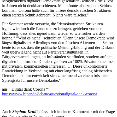
Möglichkeiten digitaler Demokratie geschaffen (wurden), die zuvor
in Jahren nicht denkbar schienen. Man könnte also zu dem Schluss
kommen, Corona hätte auch für unsere demokratischen Strukturen
einen starken Schub gebracht. Nichts wäre falscher."
Für Sommer werde versucht, die "demokratischen Strukturen
irgendwie durch die Pandemie zu bringen, getrieben von der
Hoffnung, dass alles irgendwann wieder so wie früher werden
könne." "Wird es nicht", schreibt er. "Denn unsere Demokratie wird
längst digitalisiert. Allerdings von den falschen Akteuren. … Schon
heute ist es so, dass die politische Meinungsbildung und der Diskurs
weit überwiegend nicht auf Parteiveranstaltungen, in
Bürgerversammlungen, an Infoständen stattfinden, sondern auf den
digitalen Plattformen. Die aber gehören zu 100% Privatunternehmen
mit privaten, kommerziellen Interessen. … Diese unkontrollierte
Entwicklung in Verbindung mit einer langfristig analog bleibenden
Demokratiekultur entwickelt sich zunehmend zu einem brisanten
Sprengsatz für unsere Demokratie."
aus " Digital dank Corona?"
https://www.bipar.de/debatte/question/digital-dank-corona
Auch
Stephan Krull
befasst sich in einem Kommentar mit der Frage
der Demokratie in Zeiten von Corona.