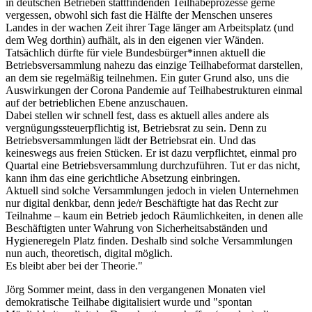
in deutschen Betrieben stattfindenden Teilhabeprozesse gerne
vergessen, obwohl sich fast die Hälfte der Menschen unseres
Landes in der wachen Zeit ihrer Tage länger am Arbeitsplatz (und
dem Weg dorthin) aufhält, als in den eigenen vier Wänden.
Tatsächlich dürfte für viele Bundesbürger*innen aktuell die
Betriebsversammlung nahezu das einzige Teilhabeformat darstellen,
an dem sie regelmäßig teilnehmen. Ein guter Grund also, uns die
Auswirkungen der Corona Pandemie auf Teilhabestrukturen einmal
auf der betrieblichen Ebene anzuschauen.
Dabei stellen wir schnell fest, dass es aktuell alles andere als
vergnügungssteuerpflichtig ist, Betriebsrat zu sein. Denn zu
Betriebsversammlungen lädt der Betriebsrat ein. Und das
keineswegs aus freien Stücken. Er ist dazu verpflichtet, einmal pro
Quartal eine Betriebsversammlung durchzuführen. Tut er das nicht,
kann ihm das eine gerichtliche Absetzung einbringen.
Aktuell sind solche Versammlungen jedoch in vielen Unternehmen
nur digital denkbar, denn jede/r Beschäftigte hat das Recht zur
Teilnahme – kaum ein Betrieb jedoch Räumlichkeiten, in denen alle
Beschäftigten unter Wahrung von Sicherheitsabständen und
Hygieneregeln Platz finden. Deshalb sind solche Versammlungen
nun auch, theoretisch, digital möglich.
Es bleibt aber bei der Theorie."
Jörg Sommer meint, dass in den vergangenen Monaten viel
demokratische Teilhabe digitalisiert wurde und "spontan