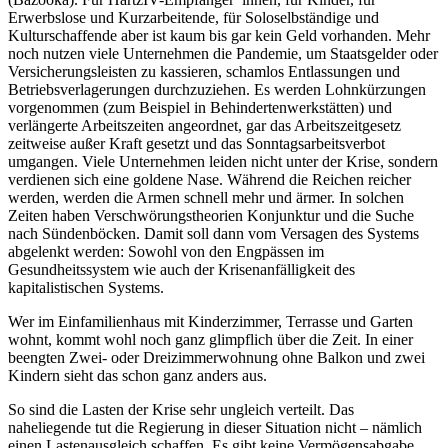
Erwerbslose und Kurzarbeitende, für Soloselbständige und
Kulturschaffende aber ist kaum bis gar kein Geld vorhanden. Mehr
noch nutzen viele Unternehmen die Pandemie, um Staatsgelder oder
Versicherungsleisten zu kassieren, schamlos Entlassungen und
Betriebsverlagerungen durchzuziehen. Es werden Lohnkürzungen
vorgenommen (zum Beispiel in Behindertenwerkstätten) und
verlängerte Arbeitszeiten angeordnet, gar das Arbeitszeitgesetz
zeitweise außer Kraft gesetzt und das Sonntagsarbeitsverbot
umgangen. Viele Unternehmen leiden nicht unter der Krise, sondern
verdienen sich eine goldene Nase. Während die Reichen reicher
werden, werden die Armen schnell mehr und ärmer. In solchen
Zeiten haben Verschwörungstheorien Konjunktur und die Suche
nach Sündenböcken. Damit soll dann vom Versagen des Systems
abgelenkt werden: Sowohl von den Engpässen im
Gesundheitssystem wie auch der Krisenanfälligkeit des
kapitalistischen Systems.
Wer im Einfamilienhaus mit Kinderzimmer, Terrasse und Garten
wohnt, kommt wohl noch ganz glimpflich über die Zeit. In einer
beengten Zwei- oder Dreizimmerwohnung ohne Balkon und zwei
Kindern sieht das schon ganz anders aus.
So sind die Lasten der Krise sehr ungleich verteilt. Das
naheliegende tut die Regierung in dieser Situation nicht – nämlich
einen Lastenausgleich schaffen. Es gibt keine Vermögensabgabe,