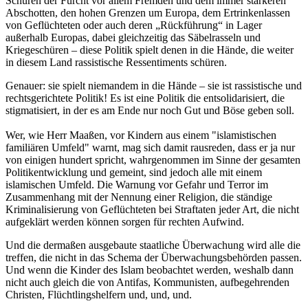
Schüren der Furcht vor allem Fremden und dem immer stärkeren
Abschotten, den hohen Grenzen um Europa, dem Ertrinkenlassen
von Geflüchteten oder auch deren „Rückführung“ in Lager
außerhalb Europas, dabei gleichzeitig das Säbelrasseln und
Kriegeschüren – diese Politik spielt denen in die Hände, die weiter
in diesem Land rassistische Ressentiments schüren.
Genauer: sie spielt niemandem in die Hände – sie ist rassistische und
rechtsgerichtete Politik! Es ist eine Politik die entsolidarisiert, die
stigmatisiert, in der es am Ende nur noch Gut und Böse geben soll.
Wer, wie Herr Maaßen, vor Kindern aus einem "islamistischen
familiären Umfeld" warnt, mag sich damit rausreden, dass er ja nur
von einigen hundert spricht, wahrgenommen im Sinne der gesamten
Politikentwicklung und gemeint, sind jedoch alle mit einem
islamischen Umfeld. Die Warnung vor Gefahr und Terror im
Zusammenhang mit der Nennung einer Religion, die ständige
Kriminalisierung von Geflüchteten bei Straftaten jeder Art, die nicht
aufgeklärt werden können sorgen für rechten Aufwind.
Und die dermaßen ausgebaute staatliche Überwachung wird alle die
treffen, die nicht in das Schema der Überwachungsbehörden passen.
Und wenn die Kinder des Islam beobachtet werden, weshalb dann
nicht auch gleich die von Antifas, Kommunisten, aufbegehrenden
Christen, Flüchtlingshelfern und, und, und.