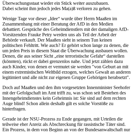
Überwachungsstaat wieder ein Stück weiter auszubauen.
Dabei scheint ihm jedoch jedes Ma(a)ß verloren zu gehen.
Wenige Tage vor dieser „Idee“ wurde über Herrn Maaßen im
Zusammenhang mit einer Beratung der AfD in den Medien
debattiert. Gespräche des Geheimdienstlers mit der damaligen AfD-
Vorsitzenden Frauke Petry werden uns als Teil der Arbeit der
Behörde verkauft. Der Maaßen sieht in seinem Tun keinen
politischen Fehltritt. Wie auch? Er gehört schon lange zu denen, die
um jeden Preis in diesem Staat die Überwachung ausbauen wollen.
Denen, die aus seiner Sicht „eine terroristische Gefahr“ darstellen
(könnten), rückt er dabei grenzenlos nahe. Und jetzt zählen dazu
auch Kinder, von denen er vermutet sie werden "von Geburt an mit
einem extremistischen Weltbild erzogen, welches Gewalt an anderen
legitimiert und alle nicht zur eigenen Gruppe Gehörigen herabsetzt".
Doch auf Maaßen und den ihm vorgesetzten Innenminister Seehofer
mit der Gefolgschaft im Amt trifft zu, was schon seit Bestehen des
Innengeheimdienstes kein Geheimnis ist: Sie sind auf dem rechten
Auge blind! Schon allein deshalb gilt es solche Vorstöße zu
hinterfragen.
Gerade ist der NSU-Prozess zu Ende gegangen, mit Urteilen die
teilweise eher Anreiz als Abschreckung für rassistische Täter sind.
Ein Prozess, in dem von Beginn an von der Bundesanwaltschaft nur