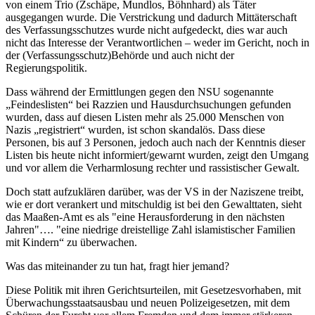
von einem Trio (Zschäpe, Mundlos, Böhnhard) als Täter
ausgegangen wurde. Die Verstrickung und dadurch Mittäterschaft
des Verfassungsschutzes wurde nicht aufgedeckt, dies war auch
nicht das Interesse der Verantwortlichen – weder im Gericht, noch in
der (Verfassungsschutz)Behörde und auch nicht der
Regierungspolitik.
Dass während der Ermittlungen gegen den NSU sogenannte
„Feindeslisten“ bei Razzien und Hausdurchsuchungen gefunden
wurden, dass auf diesen Listen mehr als 25.000 Menschen von
Nazis „registriert“ wurden, ist schon skandalös. Dass diese
Personen, bis auf 3 Personen, jedoch auch nach der Kenntnis dieser
Listen bis heute nicht informiert/gewarnt wurden, zeigt den Umgang
und vor allem die Verharmlosung rechter und rassistischer Gewalt.
Doch statt aufzuklären darüber, was der VS in der Naziszene treibt,
wie er dort verankert und mitschuldig ist bei den Gewalttaten, sieht
das Maaßen-Amt es als "eine Herausforderung in den nächsten
Jahren"…. "eine niedrige dreistellige Zahl islamistischer Familien
mit Kindern“ zu überwachen.
Was das miteinander zu tun hat, fragt hier jemand?
Diese Politik mit ihren Gerichtsurteilen, mit Gesetzesvorhaben, mit
Überwachungsstaatsausbau und neuen Polizeigesetzen, mit dem