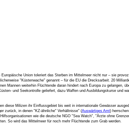
 Europäische Union toleriert das Sterben im Mittelmeer nicht nur – sie provo
hlicherweise "Küstenwache" genannt – für die EU die Drecksarbeit. 20 Milliard
inen Mannen weiterhin Flüchtende daran hindert nach Europa zu gelangen, übe
 Küsten- und Seekontrolle geliefert, dazu Waffen und Ausbildungskurse und w
n diese Milizen ihr Einflussgebiet bis weit in internationale Gewässer ausged
ger zurück, in denen "KZ-ähnliche" Verhältnisse" (
Auswärtiges Amt
) herrsche
Hilfsorganisationen wie die deutsche NGO "Sea Watch", "Ärzte ohne Grenzen" 
sten. So wird das Mittelmeer für noch mehr Flüchtende zum Grab werden.