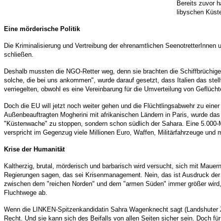
Bereits zuvor h
libyschen Küste
Eine mörderische Politik
Die Kriminalisierung und Vertreibung der ehrenamtlichen SeenotretterInnen
schließen.
Deshalb mussten die NGO-Retter weg, denn sie brachten die Schiffbrüchigen 
solche, die bei uns ankommen", wurde darauf gesetzt, dass Italien das stell
verriegelten, obwohl es eine Vereinbarung für die Umverteilung von Geflüchte
Doch die EU will jetzt noch weiter gehen und die Flüchtlingsabwehr zu ein
Außenbeauftragten Mogherini mit afrikanischen Ländern in Paris, wurde das Z
"Küstenwache" zu stoppen, sondern schon südlich der Sahara. Eine 5.000-M
verspricht im Gegenzug viele Millionen Euro, Waffen, Militärfahrzeuge und m
Krise der Humanität
Kaltherzig, brutal, mörderisch und barbarisch wird versucht, sich mit Mauer
Regierungen sagen, das sei Krisenmanagement. Nein, das ist Ausdruck der Kr
zwischen dem "reichen Norden" und dem "armen Süden" immer größer wird, lä
Fluchtwege ab.
Wenn die LINKEN-Spitzenkandidatin Sahra Wagenknecht sagt (Landshuter Zei
Recht. Und sie kann sich des Beifalls von allen Seiten sicher sein. Doch für