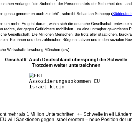
Menschen verlange, "die Sicherheit der Personen stets der Sicherheit des Land
nen genau genommen auch zusteht", schreibt Sebastian Schoepp (
Süddeutsch
 um mehr. Es geht darum, wohin sich die deutsche Gesellschaft entwickeln w
on rechts, der gegen Geflüchtete mobilisiert, um eine untragbar gewordenen P
che Gesellschaft. Die Millionen Menschen, die trotz aller staatlichen, bürok
 zu sein. Bei ihnen und den zahlreichen Bürgerinitiativen und in den sozialen 
ische Wirtschaftsforschung München (isw)
Geschafft: Auch Deutschland überspringt die Schwelle
Trotzdem weiter unterzeichnen
eicht mehr als 1 Million Unterschriften ++ Schwelle in elf Länd
U will Sanktionen gegen Israel erörtern – neue Position der u