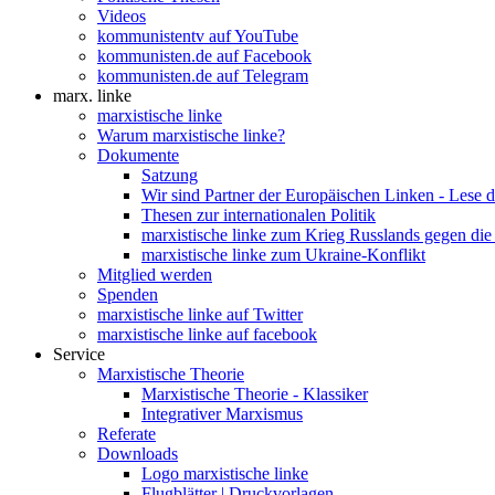
Videos
kommunistentv auf YouTube
kommunisten.de auf Facebook
kommunisten.de auf Telegram
marx. linke
marxistische linke
Warum marxistische linke?
Dokumente
Satzung
Wir sind Partner der Europäischen Linken - Lese 
Thesen zur internationalen Politik
marxistische linke zum Krieg Russlands gegen die
marxistische linke zum Ukraine-Konflikt
Mitglied werden
Spenden
marxistische linke auf Twitter
marxistische linke auf facebook
Service
Marxistische Theorie
Marxistische Theorie - Klassiker
Integrativer Marxismus
Referate
Downloads
Logo marxistische linke
Flugblätter | Druckvorlagen