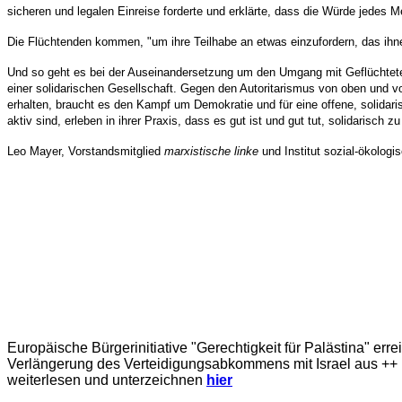
sicheren und legalen Einreise forderte und erklärte, dass die Würde jedes 
Die Flüchtenden kommen, "um ihre Teilhabe an etwas einzufordern, das ih
Und so geht es bei der Auseinandersetzung um den Umgang mit Geflüchteten
einer solidarischen Gesellschaft. Gegen den Autoritarismus von oben und v
erhalten, braucht es den Kampf um Demokratie und für eine offene, solidaris
aktiv sind, erleben in ihrer Praxis, dass es gut ist und gut tut, solidarisch
Leo Mayer, Vorstandsmitglied
marxistische linke
und Institut sozial-ökolog
Europäische Bürgerinitiative "Gerechtigkeit für Palästina" err
Verlängerung des Verteidigungsabkommens mit Israel aus ++ E
weiterlesen und unterzeichnen
hier