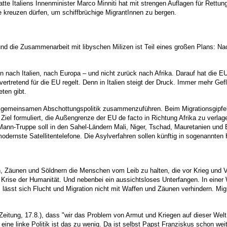
atte Italiens Innenminister Marco Minniti hat mit strengen Auflagen für Rettun
 kreuzen dürfen, um schiffbrüchige MigrantInnen zu bergen.
 und die Zusammenarbeit mit libyschen Milizen ist Teil eines großen Plans: 
nach Italien, nach Europa – und nicht zurück nach Afrika. Darauf hat die EU
vertretend für die EU regelt. Denn in Italien steigt der Druck. Immer mehr Ge
ten gibt.
er gemeinsamen Abschottungspolitik zusammenzuführen. Beim Migrationsgipfel
iel formuliert, die Außengrenze der EU de facto in Richtung Afrika zu verlage
ann-Truppe soll in den Sahel-Ländern Mali, Niger, Tschad, Mauretanien und
odernste Satellitentelefone. Die Asylverfahren sollen künftig in sogenannten
n, Zäunen und Söldnern die Menschen vom Leib zu halten, die vor Krieg und Ve
ise der Humanität. Und nebenbei ein aussichtsloses Unterfangen. In einer Wel
sst sich Flucht und Migration nicht mit Waffen und Zäunen verhindern. Migra
tung, 17.8.), dass "wir das Problem von Armut und Kriegen auf dieser Welt 
 eine linke Politik ist das zu wenig. Da ist selbst Papst Franziskus schon wei