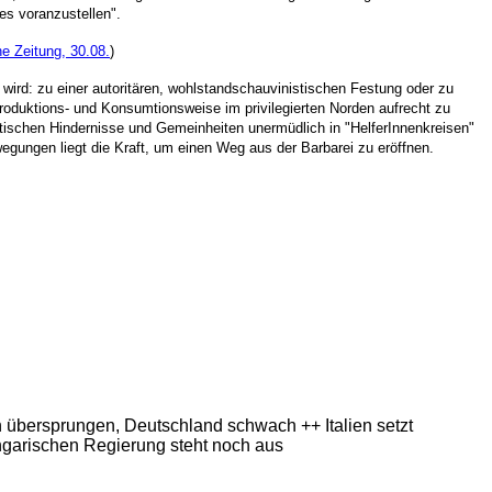
es voranzustellen".
e Zeitung, 30.08.
)
ird: zu einer autoritären, wohlstandschauvinistischen Festung oder zu
roduktions- und Konsumtionsweise im privilegierten Norden aufrecht zu
ratischen Hindernisse und Gemeinheiten unermüdlich in "HelferInnenkreisen"
Bewegungen liegt die Kraft, um einen Weg aus der Barbarei zu eröffnen.
ern übersprungen, Deutschland schwach ++ Italien setzt
ngarischen Regierung steht noch aus