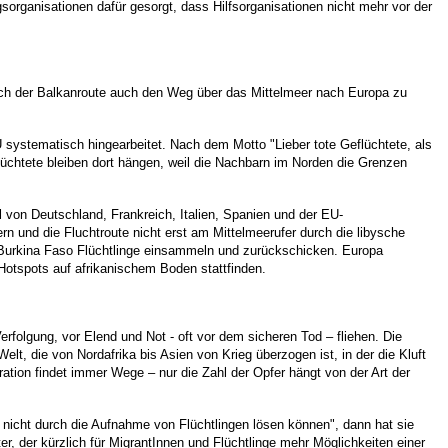
gsorganisationen dafür gesorgt, dass Hilfsorganisationen nicht mehr vor der
Nach der Balkanroute auch den Weg über das Mittelmeer nach Europa zu
 systematisch hingearbeitet. Nach dem Motto "Lieber tote Geflüchtete, als
flüchtete bleiben dort hängen, weil die Nachbarn im Norden die Grenzen
 von Deutschland, Frankreich, Italien, Spanien und der EU-
rn und die Fluchtroute nicht erst am Mittelmeerufer durch die libysche
 Burkina Faso Flüchtlinge einsammeln und zurückschicken. Europa
 Hotspots auf afrikanischem Boden stattfinden.
rfolgung, vor Elend und Not - oft vor dem sicheren Tod – fliehen. Die
t, die von Nordafrika bis Asien von Krieg überzogen ist, in der die Kluft
tion findet immer Wege – nur die Zahl der Opfer hängt von der Art der
nicht durch die Aufnahme von Flüchtlingen lösen können", dann hat sie
ter, der kürzlich für MigrantInnen und Flüchtlinge mehr Möglichkeiten einer