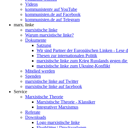
Videos
kommunistentv auf YouTube
kommunisten.de auf Facebook
kommunisten.de auf Telegram
marx. linke
marxistische linke
Warum marxistische linke?
Dokumente
Satzung
Wir sind Partner der Europäischen Linken - Lese 
Thesen zur internationalen Politik
marxistische linke zum Krieg Russlands gegen die
marxistische linke zum Ukraine-Konflikt
Mitglied werden
Spenden
marxistische linke auf Twitter
marxistische linke auf facebook
Service
Marxistische Theorie
Marxistische Theorie - Klassiker
Integrativer Marxismus
Referate
Downloads
Logo marxistische linke
Flugblätter | Druckvorlagen