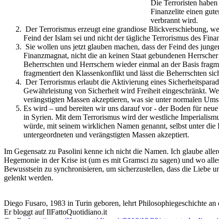
Die Terroristen haben 
Finanzelite einen gute
verbrannt wird.
Der Terrorismus erzeugt eine grandiose Blickverschiebung, 
Feind der Islam sei und nicht der tägliche Terrorismus des Fin
Sie wollen uns jetzt glauben machen, dass der Feind des jungen c
Finanzmagnat, nicht die an keinen Staat gebundenen Herrscher d
Beherrschten und Herrschern wieder einmal an der Basis fragmen
fragmentiert den Klassenkonflikt und lässt die Beherrschten 
Der Terrorismus erlaubt die Aktivierung eines Sicherheitsparad
Gewährleistung von Sicherheit wird Freiheit eingeschränkt. We
verängstigten Massen akzeptieren, was sie unter normalen Umst
Es wird – und bereiten wir uns darauf vor - der Boden für neue 
in Syrien. Mit dem Terrorismus wird der westliche Imperialismu
würde, mit seinem wirklichen Namen genannt, selbst unter die 
untergeordneten und verängstigten Massen akzeptiert.
Im Gegensatz zu Pasolini kenne ich nicht die Namen. Ich glaube allerd
Hegemonie in der Krise ist (um es mit Gramsci zu sagen) und wo alle
Bewusstsein zu synchronisieren, um sicherzustellen, dass die Liebe u
gelenkt werden.
Diego Fusaro, 1983 in Turin geboren, lehrt Philosophiegeschichte an 
Er bloggt auf IlFattoQuotidiano.it