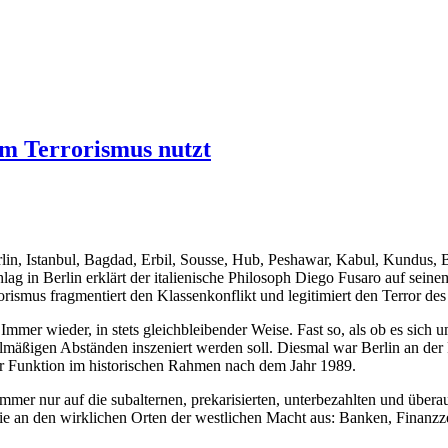
em Terrorismus nutzt
rlin, Istanbul, Bagdad, Erbil, Sousse, Hub, Peshawar, Kabul, Kundus, 
ag in Berlin erklärt der italienische Philosoph Diego Fusaro auf seine
orismus fragmentiert den Klassenkonflikt und legitimiert den Terror des
Immer wieder, in stets gleichbleibender Weise. Fast so, als ob es sich 
lmäßigen Abständen inszeniert werden soll. Diesmal war Berlin an de
er Funktion im historischen Rahmen nach dem Jahr 1989.
mmer nur auf die subalternen, prekarisierten, unterbezahlten und übera
ie an den wirklichen Orten der westlichen Macht aus: Banken, Finanzz