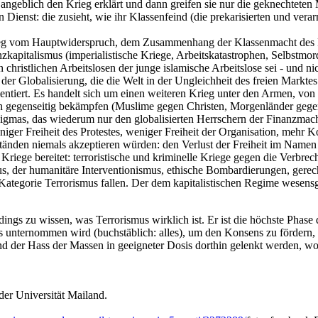
angeblich den Krieg erklärt und dann greifen sie nur die geknechteten M
n Dienst: die zusieht, wie ihr Klassenfeind (die prekarisierten und ver
weg vom Hauptwiderspruch, dem Zusammenhang der Klassenmacht des F
anzkapitalismus (imperialistische Kriege, Arbeitskatastrophen, Selbstm
hristlichen Arbeitslosen der junge islamische Arbeitslose sei - und nich
er Globalisierung, die die Welt in der Ungleichheit des freien Markte
tiert. Es handelt sich um einen weiteren Krieg unter den Armen, von d
sich gegenseitig bekämpfen (Muslime gegen Christen, Morgenländer geg
igmas, das wiederum nur den globalisierten Herrschern der Finanzmacht
niger Freiheit des Protestes, weniger Freiheit der Organisation, mehr
änden niemals akzeptieren würden: den Verlust der Freiheit im Namen 
Kriege bereitet: terroristische und kriminelle Kriege gegen die Verbre
s, der humanitäre Interventionismus, ethische Bombardierungen, gerecht
Kategorie Terrorismus fallen. Der dem kapitalistischen Regime wesensg
ings zu wissen, was Terrorismus wirklich ist. Er ist die höchste Phase
s unternommen wird (buchstäblich: alles), um den Konsens zu fördern,
nd der Hass der Massen in geeigneter Dosis dorthin gelenkt werden, wo
der Universität Mailand.