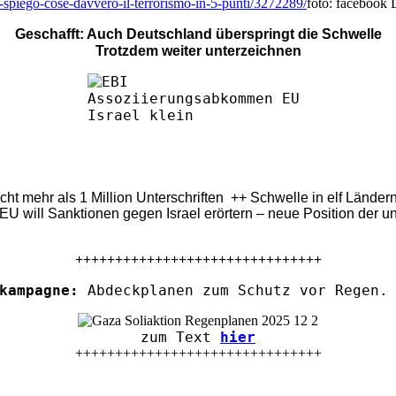
vi-spiego-cose-davvero-il-terrorismo-in-5-punti/3272289/
foto: facebook 
Geschafft: Auch Deutschland überspringt die Schwelle
Trotzdem weiter unterzeichnen
eicht mehr als 1 Million Unterschriften ++ Schwelle in elf Länd
U will Sanktionen gegen Israel erörtern – neue Position der u
+++++++++++++++++++++++++++++++
kampagne:
Abdeckplanen zum Schutz vor Regen. 
zum Text
hier
+++++++++++++++++++++++++++++++