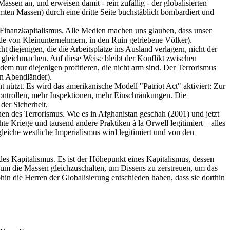
assen an, und erweisen damit - rein zufällig - der globalisierten
armten Massen) durch eine dritte Seite buchstäblich bombardiert und
inanzkapitalismus. Alle Medien machen uns glauben, dass unser
orde von Kleinunternehmern, in den Ruin getriebene Völker).
t diejenigen, die die Arbeitsplätze ins Ausland verlagern, nicht der
s gleichmachen. Auf diese Weise bleibt der Konflikt zwischen
em nur diejenigen profitieren, die nicht arm sind. Der Terrorismus
en Abendländer).
 nützt. Es wird das amerikanische Modell "Patriot Act" aktiviert: Zur
 Kontrollen, mehr Inspektionen, mehr Einschränkungen. Die
der Sicherheit.
chen des Terrorismus. Wie es in Afghanistan geschah (2001) und jetzt
e Kriege und tausend andere Praktiken à la Orwell legitimiert – alles
leiche westliche Imperialismus wird legitimiert und von den
 des Kapitalismus. Es ist der Höhepunkt eines Kapitalismus, dessen
 um die Massen gleichzuschalten, um Dissens zu zerstreuen, um das
hin die Herren der Globalisierung entschieden haben, dass sie dorthin