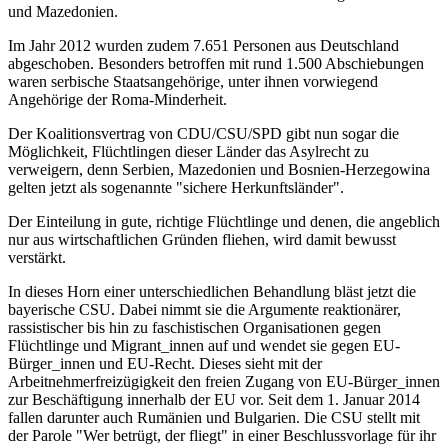
und Mazedonien.
Im Jahr 2012 wurden zudem 7.651 Personen aus Deutschland
abgeschoben. Besonders betroffen mit rund 1.500 Abschiebungen
waren serbische Staatsangehörige, unter ihnen vorwiegend
Angehörige der Roma-Minderheit.
Der Koalitionsvertrag von CDU/CSU/SPD gibt nun sogar die
Möglichkeit, Flüchtlingen dieser Länder das Asylrecht zu
verweigern, denn Serbien, Mazedonien und Bosnien-Herzegowina
gelten jetzt als sogenannte "sichere Herkunftsländer".
Der Einteilung in gute, richtige Flüchtlinge und denen, die angeblich
nur aus wirtschaftlichen Gründen fliehen, wird damit bewusst
verstärkt.
In dieses Horn einer unterschiedlichen Behandlung bläst jetzt die
bayerische CSU. Dabei nimmt sie die Argumente reaktionärer,
rassistischer bis hin zu faschistischen Organisationen gegen
Flüchtlinge und Migrant_innen auf und wendet sie gegen EU-
Bürger_innen und EU-Recht. Dieses sieht mit der
Arbeitnehmerfreizügigkeit den freien Zugang von EU-Bürger_innen
zur Beschäftigung innerhalb der EU vor. Seit dem 1. Januar 2014
fallen darunter auch Rumänien und Bulgarien. Die CSU stellt mit
der Parole "Wer betrügt, der fliegt" in einer Beschlussvorlage für ihr