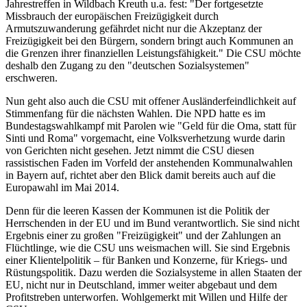
Jahrestreffen in Wildbach Kreuth u.a. fest: "Der fortgesetzte
Missbrauch der europäischen Freizügigkeit durch
Armutszuwanderung gefährdet nicht nur die Akzeptanz der
Freizügigkeit bei den Bürgern, sondern bringt auch Kommunen an
die Grenzen ihrer finanziellen Leistungsfähigkeit." Die CSU möchte
deshalb den Zugang zu den "deutschen Sozialsystemen"
erschweren.
Nun geht also auch die CSU mit offener Ausländerfeindlichkeit auf
Stimmenfang für die nächsten Wahlen. Die NPD hatte es im
Bundestagswahlkampf mit Parolen wie "Geld für die Oma, statt für
Sinti und Roma" vorgemacht, eine Volksverhetzung wurde darin
von Gerichten nicht gesehen. Jetzt nimmt die CSU diesen
rassistischen Faden im Vorfeld der anstehenden Kommunalwahlen
in Bayern auf, richtet aber den Blick damit bereits auch auf die
Europawahl im Mai 2014.
Denn für die leeren Kassen der Kommunen ist die Politik der
Herrschenden in der EU und im Bund verantwortlich. Sie sind nicht
Ergebnis einer zu großen "Freizügigkeit" und der Zahlungen an
Flüchtlinge, wie die CSU uns weismachen will. Sie sind Ergebnis
einer Klientelpolitik – für Banken und Konzerne, für Kriegs- und
Rüstungspolitik. Dazu werden die Sozialsysteme in allen Staaten der
EU, nicht nur in Deutschland, immer weiter abgebaut und dem
Profitstreben unterworfen. Wohlgemerkt mit Willen und Hilfe der