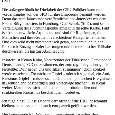
CSU.
Die außergewöhnliche Direktheit der CSU-Politiker kann nur
vordergründig von der SPD für ihre Empörung genannt werden.
Denn das zum Jahresende veröffentlichte dpa-Interview mit dem
Ersten Bürgermeisters in Hamburg, Olaf Scholz (SPD), und seiner
Verteidigung der Flüchtlingspolitik schlägt in dieselbe Kerbe. Fakt
ist: beide entwickeln Argumente und sind für Regelungen, die
Menschen und ihre Rechte in verschiedene Kategorien einteilen.
Und dies wird nicht nur theoretisch getan, sondern auch in der
Praxis mit Entzug sozialer Leistungen und demokratischer Teilhabe
durchgesetzt, bis hin zur Abschiebung.
Insofern ist Kenan Kolat, Vorsitzender der Türkischen Gemeinde in
Deutschland (TGD) zuzustimmen, der zum o.g. Integrationsgipfel
feststellte: „Wir lieben uns und sitzen zusammen“, doch konkret
werde es selten. „Ein nächster Gipfel – oder ich sage mal, ein Anti-
Rassimus-Gipfel – müsste sich auch mit den politischen Ereignissen
in Deutschland beschäftigen und Vorschläge machen“, so Kolat
weiter. Man müsse sich auch mit einem institutionellen und
strukturellen Rassismus beschäftigten, fordert er.
Ich füge hinzu: Diese Debatte darf nicht auf die BRD beschränkt
bleiben, sie muss parallel auch europaweit geführt werden.
Der beginnende EU-Wahlkampf muss genutzt werden, den