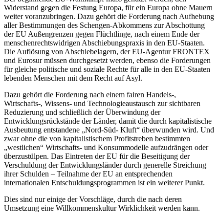
Widerstand gegen die Festung Europa, für ein Europa ohne Mauern
weiter voranzubringen. Dazu gehört die Forderung nach Aufhebung
aller Bestimmungen des Schengen-Abkommens zur Abschottung
der EU Außengrenzen gegen Flüchtlinge, nach einem Ende der
menschenrechtswidrigen Abschiebungspraxis in den EU-Staaten.
Die Auflösung von Abschiebelagern, der EU-Agentur FRONTEX
und Eurosur müssen durchgesetzt werden, ebenso die Forderungen
für gleiche politische und soziale Rechte für alle in den EU-Staaten
lebenden Menschen mit dem Recht auf Asyl.
Dazu gehört die Forderung nach einem fairen Handels-,
Wirtschafts-, Wissens- und Technologieaustausch zur sichtbaren
Reduzierung und schließlich der Überwindung der
Entwicklungsrückstände der Länder, damit die durch kapitalistische
Ausbeutung entstandene „Nord-Süd- Kluft“ überwunden wird. Und
zwar ohne die von kapitalistischem Profitstreben bestimmten
„westlichen“ Wirtschafts- und Konsummodelle aufzudrängen oder
überzustülpen. Das Eintreten der EU für die Beseitigung der
Verschuldung der Entwicklungsländer durch generelle Streichung
ihrer Schulden – Teilnahme der EU an entsprechenden
internationalen Entschuldungsprogrammen ist ein weiterer Punkt.
Dies sind nur einige der Vorschläge, durch die nach deren
Umsetzung eine Willkommenskultur Wirklichkeit werden kann.