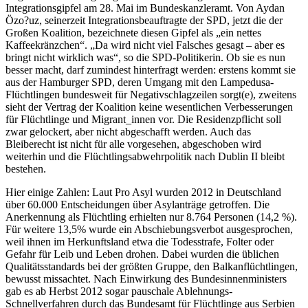
Integrationsgipfel am 28. Mai im Bundeskanzleramt. Von Aydan
Özo?uz, seinerzeit Integrationsbeauftragte der SPD, jetzt die der
Großen Koalition, bezeichnete diesen Gipfel als „ein nettes
Kaffeekränzchen“. „Da wird nicht viel Falsches gesagt – aber es
bringt nicht wirklich was“, so die SPD-Politikerin. Ob sie es nun
besser macht, darf zumindest hinterfragt werden: erstens kommt sie
aus der Hamburger SPD, deren Umgang mit den Lampedusa-
Flüchtlingen bundesweit für Negativschlagzeilen sorgt(e), zweitens
sieht der Vertrag der Koalition keine wesentlichen Verbesserungen
für Flüchtlinge und Migrant_innen vor. Die Residenzpflicht soll
zwar gelockert, aber nicht abgeschafft werden. Auch das
Bleiberecht ist nicht für alle vorgesehen, abgeschoben wird
weiterhin und die Flüchtlingsabwehrpolitik nach Dublin II bleibt
bestehen.
Hier einige Zahlen: Laut Pro Asyl wurden 2012 in Deutschland
über 60.000 Entscheidungen über Asylanträge getroffen. Die
Anerkennung als Flüchtling erhielten nur 8.764 Personen (14,2 %).
Für weitere 13,5% wurde ein Abschiebungsverbot ausgesprochen,
weil ihnen im Herkunftsland etwa die Todesstrafe, Folter oder
Gefahr für Leib und Leben drohen. Dabei wurden die üblichen
Qualitätsstandards bei der größten Gruppe, den Balkanflüchtlingen,
bewusst missachtet. Nach Einwirkung des Bundesinnenministers
gab es ab Herbst 2012 sogar pauschale Ablehnungs-
Schnellverfahren durch das Bundesamt für Flüchtlinge aus Serbien