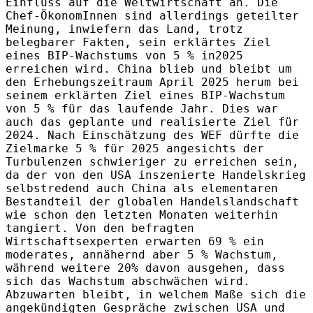
Einfluss auf die Weltwirtschaft an. Die
Chef-ÖkonomInnen sind allerdings geteilter
Meinung, inwiefern das Land, trotz
belegbarer Fakten, sein erklärtes Ziel
eines BIP-Wachstums von 5 % in2025
erreichen wird. China blieb und bleibt um
den Erhebungszeitraum April 2025 herum bei
seinem erklärten Ziel eines BIP-Wachstum
von 5 % für das laufende Jahr. Dies war
auch das geplante und realisierte Ziel für
2024. Nach Einschätzung des WEF dürfte die
Zielmarke 5 % für 2025 angesichts der
Turbulenzen schwieriger zu erreichen sein,
da der von den USA inszenierte Handelskrieg
selbstredend auch China als elementaren
Bestandteil der globalen Handelslandschaft
wie schon den letzten Monaten weiterhin
tangiert. Von den befragten
Wirtschaftsexperten erwarten 69 % ein
moderates, annähernd aber 5 % Wachstum,
während weitere 20% davon ausgehen, dass
sich das Wachstum abschwächen wird.
Abzuwarten bleibt, in welchem Maße sich die
angekündigten Gespräche zwischen USA und