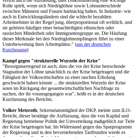
vertritt auch die Auffassung, dass Diskriminierung eine wichtige
Rolle spielt, wenn sich Niedriglöhne sowie Lohnunterschiede
zwischen Männern und Frauen hartnäckig halten. In Industrie- wie
auch in Entwicklungsländern sind die schlecht bezahlten
Arbeitnehmer in der Regel jung, überproportional oft weiblich, und
sie gehören häufiger einer benachteiligten ethnischen oder
rassischen Minderheit oder Immigrantengruppe an. Die Häufung
dieser Merkmale bei den Niedriglohnempfängern führt zu einer
Unterbewertung ihrer Arbeitsplätze." (
aus der deutschen
Kurzfassung
)
Kampf gegen "strukturelle Wurzeln der Krise"
"Besorgniserregend ist auch, dass die vor der Krise herrschende
Stagnation der Löhne tatsächlich zu der Krise beigetragen und die
Fähigkeit der Volkswirtschaften zu einer raschen Erholung
geschwächt haben könnte ... die strukturellen Wurzeln der Krise
seien im Rückgang der gesamtwirtschaftlichen Nachfrage zu
suchen, der ihr vorausgegangen war", heißt es in der deutschen
Kurzfassung des Berichts.
Volker Metzroth
, Sekretariatsmitglied der DKP, meinte zum ILO-
Bericht, dieser bestätige die Auffassung, dass die von Kapital und
Regierung betriebene Politik der Umverteilung maßgeblich zur Tiefe
der Krise beigetragen hat. Im Widerstand gegen das Sparprogramm
der Regierung und in den bevorstehenden Tarifrunden werde es