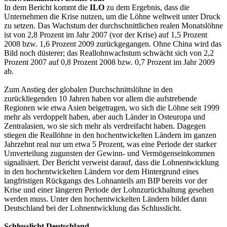
In dem Bericht kommt die
ILO
zu dem Ergebnis, dass die
Unternehmen die Krise nutzen, um die Löhne weltweit unter Druck
zu setzen. Das Wachstum der durchschnittlichen realen Monatslöhne
ist von 2,8 Prozent im Jahr 2007 (vor der Krise) auf 1,5 Prozent
2008 bzw. 1,6 Prozent 2009 zurückgegangen. Ohne China wird das
Bild noch düsterer; das Reallohnwachstum schwächt sich von 2,2
Prozent 2007 auf 0,8 Prozent 2008 bzw. 0,7 Prozent im Jahr 2009
ab.
Zum Anstieg der globalen Durchschnittslöhne in den
zurückliegenden 10 Jahren haben vor allem die aufstrebende
Regionen wie etwa Asien beigetragen, wo sich die Löhne seit 1999
mehr als verdoppelt haben, aber auch Länder in Osteuropa und
Zentralasien, wo sie sich mehr als verdreifacht haben. Dagegen
stiegen die Reallöhne in den hochentwickelten Ländern im ganzen
Jahrzehnt real nur um etwa 5 Prozent, was eine Periode der starker
Umverteilung zugunsten der Gewinn- und Vermögenseinkommen
signalisiert. Der Bericht verweist darauf, dass die Lohnentwicklung
in den hochentwickelten Ländern vor dem Hintergrund eines
langfristigen Rückgangs des Lohnanteils am BIP bereits vor der
Krise und einer längeren Periode der Lohnzurückhaltung gesehen
werden muss. Unter den hochentwickelten Ländern bildet dann
Deutschland bei der Lohnentwicklung das Schlusslicht.
Schlusslicht Deutschland