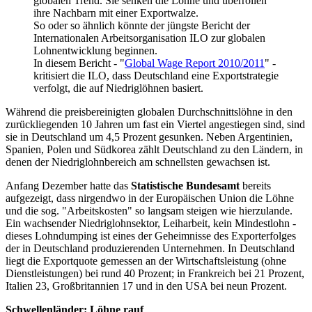
globalen Trend. Sie senken die Löhne und überrollen
ihre Nachbarn mit einer Exportwalze.
So oder so ähnlich könnte der jüngste Bericht der
Internationalen Arbeitsorganisation ILO zur globalen
Lohnentwicklung beginnen.
In diesem Bericht - "
Global Wage Report 2010/2011
" -
kritisiert die ILO, dass Deutschland eine Exportstrategie
verfolgt, die auf Niedriglöhnen basiert.
Während die preisbereinigten globalen Durchschnittslöhne in den
zurückliegenden 10 Jahren um fast ein Viertel angestiegen sind, sind
sie in Deutschland um 4,5 Prozent gesunken. Neben Argentinien,
Spanien, Polen und Südkorea zählt Deutschland zu den Ländern, in
denen der Niedriglohnbereich am schnellsten gewachsen ist.
Anfang Dezember hatte das
Statistische Bundesamt
bereits
aufgezeigt, dass nirgendwo in der Europäischen Union die Löhne
und die sog. "Arbeitskosten" so langsam steigen wie hierzulande.
Ein wachsender Niedriglohnsektor, Leiharbeit, kein Mindestlohn -
dieses Lohndumping ist eines der Geheimnisse des Exporterfolges
der in Deutschland produzierenden Unternehmen. In Deutschland
liegt die Exportquote gemessen an der Wirtschaftsleistung (ohne
Dienstleistungen) bei rund 40 Prozent; in Frankreich bei 21 Prozent,
Italien 23, Großbritannien 17 und in den USA bei neun Prozent.
Schwellenländer: Löhne rauf