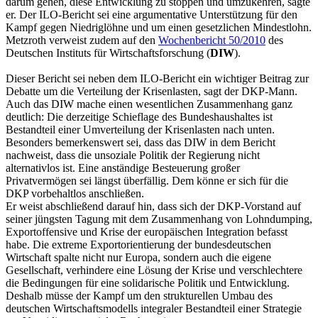
darum gehen, diese Entwicklung zu stoppen und umzukehren, sagte
er. Der ILO-Bericht sei eine argumentative Unterstützung für den
Kampf gegen Niedriglöhne und um einen gesetzlichen Mindestlohn.
Metzroth verweist zudem auf den
Wochenbericht 50/2010
des
Deutschen Instituts für Wirtschaftsforschung (
DIW
).
Dieser Bericht sei neben dem ILO-Bericht ein wichtiger Beitrag zur
Debatte um die Verteilung der Krisenlasten, sagt der DKP-Mann.
Auch das DIW mache einen wesentlichen Zusammenhang ganz
deutlich: Die derzeitige Schieflage des Bundeshaushaltes ist
Bestandteil einer Umverteilung der Krisenlasten nach unten.
Besonders bemerkenswert sei, dass das DIW in dem Bericht
nachweist, dass die unsoziale Politik der Regierung nicht
alternativlos ist. Eine anständige Besteuerung großer
Privatvermögen sei längst überfällig. Dem könne er sich für die
DKP vorbehaltlos anschließen.
Er weist abschließend darauf hin, dass sich der DKP-Vorstand auf
seiner jüngsten Tagung mit dem Zusammenhang von Lohndumping,
Exportoffensive und Krise der europäischen Integration befasst
habe. Die extreme Exportorientierung der bundesdeutschen
Wirtschaft spalte nicht nur Europa, sondern auch die eigene
Gesellschaft, verhindere eine Lösung der Krise und verschlechtere
die Bedingungen für eine solidarische Politik und Entwicklung.
Deshalb müsse der Kampf um den strukturellen Umbau des
deutschen Wirtschaftsmodells integraler Bestandteil einer Strategie