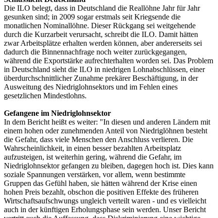
Die ILO belegt, dass in Deutschland die Reallöhne Jahr für Jahr
gesunken sind; in 2009 sogar erstmals seit Kriegsende die
monatlichen Nominallöhne. Dieser Rückgang sei weitgehende
durch die Kurzarbeit verursacht, schreibt die ILO. Damit hätten
zwar Arbeitsplätze erhalten werden können, aber andererseits sei
dadurch die Binnennachfrage noch weiter zurückgegangen,
während die Exportstärke aufrechterhalten worden sei. Das Problem
in Deutschland sieht die ILO in niedrigen Lohnabschlüssen, einer
überdurchschnittlicher Zunahme prekärer Beschäftigung, in der
Ausweitung des Niedriglohnsektors und im Fehlen eines
gesetzlichen Mindestlohns.
Gefangene im Niedriglohnsektor
In dem Bericht heißt es weiter: "In diesen und anderen Ländern mit
einem hohen oder zunehmenden Anteil von Niedriglöhnen besteht
die Gefahr, dass viele Menschen den Anschluss verlieren. Die
Wahrscheinlichkeit, in einen besser bezahlten Arbeitsplatz
aufzusteigen, ist weiterhin gering, während die Gefahr, im
Niedriglohnsektor gefangen zu bleiben, dagegen hoch ist. Dies kann
soziale Spannungen verstärken, vor allem, wenn bestimmte
Gruppen das Gefühl haben, sie hätten während der Krise einen
hohen Preis bezahlt, obschon die positiven Effekte des früheren
Wirtschaftsaufschwungs ungleich verteilt waren - und es vielleicht
auch in der künftigen Erholungsphase sein werden. Unser Bericht