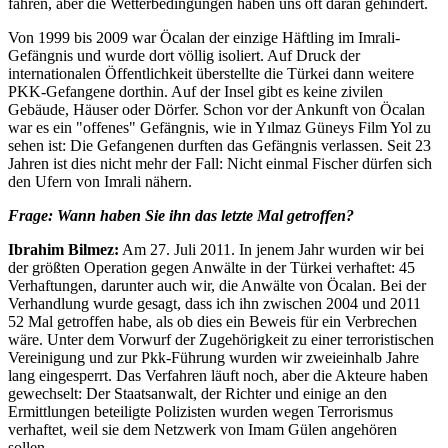
fahren, aber die Wetterbedingungen haben uns oft daran gehindert.
Von 1999 bis 2009 war Öcalan der einzige Häftling im Imrali-
Gefängnis und wurde dort völlig isoliert. Auf Druck der
internationalen Öffentlichkeit überstellte die Türkei dann weitere
PKK-Gefangene dorthin. Auf der Insel gibt es keine zivilen
Gebäude, Häuser oder Dörfer. Schon vor der Ankunft von Öcalan
war es ein "offenes" Gefängnis, wie in Yılmaz Güneys Film Yol zu
sehen ist: Die Gefangenen durften das Gefängnis verlassen. Seit 23
Jahren ist dies nicht mehr der Fall: Nicht einmal Fischer dürfen sich
den Ufern von Imrali nähern.
Frage: Wann haben Sie ihn das letzte Mal getroffen?
Ibrahim Bilmez:
Am 27. Juli 2011. In jenem Jahr wurden wir bei
der größten Operation gegen Anwälte in der Türkei verhaftet: 45
Verhaftungen, darunter auch wir, die Anwälte von Öcalan. Bei der
Verhandlung wurde gesagt, dass ich ihn zwischen 2004 und 2011
52 Mal getroffen habe, als ob dies ein Beweis für ein Verbrechen
wäre. Unter dem Vorwurf der Zugehörigkeit zu einer terroristischen
Vereinigung und zur Pkk-Führung wurden wir zweieinhalb Jahre
lang eingesperrt. Das Verfahren läuft noch, aber die Akteure haben
gewechselt: Der Staatsanwalt, der Richter und einige an den
Ermittlungen beteiligte Polizisten wurden wegen Terrorismus
verhaftet, weil sie dem Netzwerk von Imam Gülen angehören
sollen.