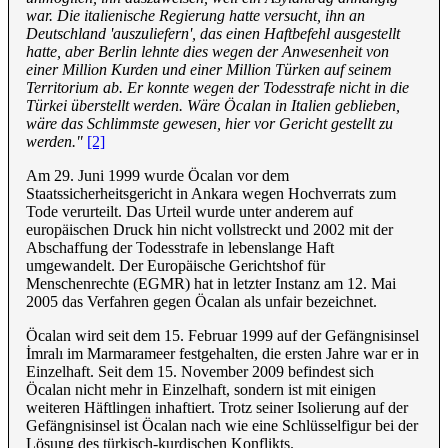
war. Die italienische Regierung hatte versucht, ihn an
Deutschland 'auszuliefern', das einen Haftbefehl ausgestellt
hatte, aber Berlin lehnte dies wegen der Anwesenheit von
einer Million Kurden und einer Million Türken auf seinem
Territorium ab. Er konnte wegen der Todesstrafe nicht in die
Türkei überstellt werden. Wäre Öcalan in Italien geblieben,
wäre das Schlimmste gewesen, hier vor Gericht gestellt zu
werden."
[2]
Am 29. Juni 1999 wurde Öcalan vor dem
Staatssicherheitsgericht in Ankara wegen Hochverrats zum
Tode verurteilt. Das Urteil wurde unter anderem auf
europäischen Druck hin nicht vollstreckt und 2002 mit der
Abschaffung der Todesstrafe in lebenslange Haft
umgewandelt. Der Europäische Gerichtshof für
Menschenrechte (EGMR) hat in letzter Instanz am 12. Mai
2005 das Verfahren gegen Öcalan als unfair bezeichnet.
Öcalan wird seit dem 15. Februar 1999 auf der Gefängnisinsel
İmralı im Marmarameer festgehalten, die ersten Jahre war er in
Einzelhaft. Seit dem 15. November 2009 befindest sich
Öcalan nicht mehr in Einzelhaft, sondern ist mit einigen
weiteren Häftlingen inhaftiert. Trotz seiner Isolierung auf der
Gefängnisinsel ist Öcalan nach wie eine Schlüsselfigur bei der
Lösung des türkisch-kurdischen Konflikts.