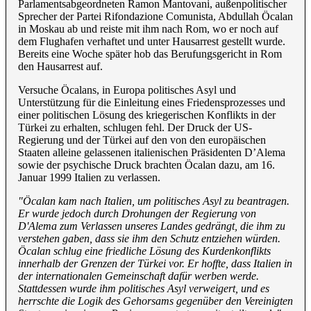
Parlamentsabgeordneten Ramon Mantovani, außenpolitischer
Sprecher der Partei Rifondazione Comunista, Abdullah Öcalan
in Moskau ab und reiste mit ihm nach Rom, wo er noch auf
dem Flughafen verhaftet und unter Hausarrest gestellt wurde.
Bereits eine Woche später hob das Berufungsgericht in Rom
den Hausarrest auf.
Versuche Öcalans, in Europa politisches Asyl und
Unterstützung für die Einleitung eines Friedensprozesses und
einer politischen Lösung des kriegerischen Konflikts in der
Türkei zu erhalten, schlugen fehl. Der Druck der US-
Regierung und der Türkei auf den von den europäischen
Staaten alleine gelassenen italienischen Präsidenten D’Alema
sowie der psychische Druck brachten Öcalan dazu, am 16.
Januar 1999 Italien zu verlassen.
"Öcalan kam nach Italien, um politisches Asyl zu beantragen.
Er wurde jedoch durch Drohungen der Regierung von
D'Alema zum Verlassen unseres Landes gedrängt, die ihm zu
verstehen gaben, dass sie ihm den Schutz entziehen würden.
Öcalan schlug eine friedliche Lösung des Kurdenkonflikts
innerhalb der Grenzen der Türkei vor. Er hoffte, dass Italien in
der internationalen Gemeinschaft dafür werben werde.
Stattdessen wurde ihm politisches Asyl verweigert, und es
herrschte die Logik des Gehorsams gegenüber den Vereinigten