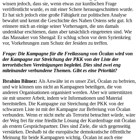
wissen jedoch, dass sie, wenn etwas zur kurdischen Frage
veröffentlicht wurde, es mit einer Schere herausgeschnitten wurde.
Er hat sich jedoch eine große Fähigkeit zur politischen Analyse
bewahrt und kennt die Geschichte des Nahen Ostens sehr gut. Ich
erinnere mich an einige seiner Vorhersagen, die uns damals
undenkbar erschienen, dann aber tatsächlich eingetreten sind. Wie
das Massaker von Shengal: Er schlug schon vor dem Syrienkrieg
vor, Vorkehrungen zum Schutz der Jesiden zu treffen.
Frage: Die Kampagne für die Freilassung von Öcalan wird von
der Kampagne zur Streichung der PKK von der Liste der
terroristischen Vereinigungen begleitet. Dies sind zwei eng
miteinander verbundene Themen. Gibt es eine Priorität?
Ibrahim Bilmez:
Als Anwälte ist es unser Ziel, Öcalan zu befreien,
und wir können uns nicht an Kampagnen beteiligen, die von
anderen Organisationen organisiert werden. Aber wir unterstützen
sie mit unserer Arbeit, indem wir Informationen und Material
bereitstellen. Die Kampagne zur Streichung der PKK von der
schwarzen Liste ist mit der Kampagne zur Befreiung von Öcalan
verbunden. Wenn er nicht mehr als Terrorist betrachtet würde, wäre
der Weg frei für eine friedliche Lösung der Kurdenfrage mit Öcalan
als erstem Gesprächspartner. Dies sind Ziele, die sich gegenseitig
verstärken. Deshalb ist die europäische demokratische öffentliche
Meinung für beide Kampagnen wichtig. Öcalan ist auch eine