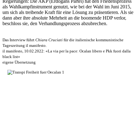
Regierungen: Die AKP (Erdogans Partei) hat den Friedensprozess
als Wahlkampfinstrument genutzt, wie bei der Wahl im Juni 2015,
um sich als treibende Kraft für eine Lösung zu präsentieren. Als sie
dann aber ihre absolute Mehrheit an die boomende HDP verlor,
beschloss sie, den Verhandlungsprozess abzubrechen.
Das Interview führt
Chiara Cruciati
für die italienische kommunistische
Tageszeitung il manifesto.
il manifesto, 10.02.2022: «La via per la pace: Ocalan libero e Pkk fuori dalla
black list»
eigene Übersetzung