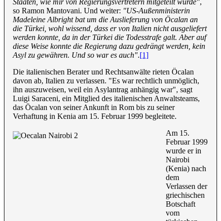
Staaten, wie mir von Regierungsvertretern mitgeteilt wurde"
,
so Ramon Mantovani. Und weiter:
"US-Außenministerin
Madeleine Albright bat um die Auslieferung von Öcalan an
die Türkei, wohl wissend, dass er von Italien nicht ausgeliefert
werden konnte, da in der Türkei die Todesstrafe galt. Aber auf
diese Weise konnte die Regierung dazu gedrängt werden, kein
Asyl zu gewähren. Und so war es auch"
.
[1]
Die italienischen Berater und Rechtsanwälte rieten Öcalan
davon ab, Italien zu verlassen. "Es war rechtlich unmöglich,
ihn auszuweisen, weil ein Asylantrag anhängig war", sagt
Luigi Saraceni, ein Mitglied des italienischen Anwaltsteams,
das Öcalan von seiner Ankunft in Rom bis zu seiner
Verhaftung in Kenia am 15. Februar 1999 begleitete.
Am 15.
Februar 1999
wurde er in
Nairobi
(Kenia) nach
dem
Verlassen der
griechischen
Botschaft
vom