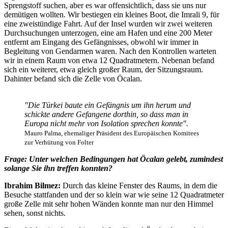
Sprengstoff suchen, aber es war offensichtlich, dass sie uns nur
demütigen wollten. Wir bestiegen ein kleines Boot, die Imrali 9, für
eine zweistündige Fahrt. Auf der Insel wurden wir zwei weiteren
Durchsuchungen unterzogen, eine am Hafen und eine 200 Meter
entfernt am Eingang des Gefängnisses, obwohl wir immer in
Begleitung von Gendarmen waren. Nach den Kontrollen warteten
wir in einem Raum von etwa 12 Quadratmetern. Nebenan befand
sich ein weiterer, etwa gleich großer Raum, der Sitzungsraum.
Dahinter befand sich die Zelle von Öcalan.
"Die Türkei baute ein Gefängnis um ihn herum und
schickte andere Gefangene dorthin, so dass man in
Europa nicht mehr von Isolation sprechen konnte".
Mauro Palma, ehemaliger Präsident des Europäischen Komitees
zur Verhütung von Folter
Frage: Unter welchen Bedingungen hat Öcalan gelebt, zumindest
solange Sie ihn treffen konnten?
Ibrahim Bilmez:
Durch das kleine Fenster des Raums, in dem die
Besuche stattfanden und der so klein war wie seine 12 Quadratmeter
große Zelle mit sehr hohen Wänden konnte man nur den Himmel
sehen, sonst nichts.