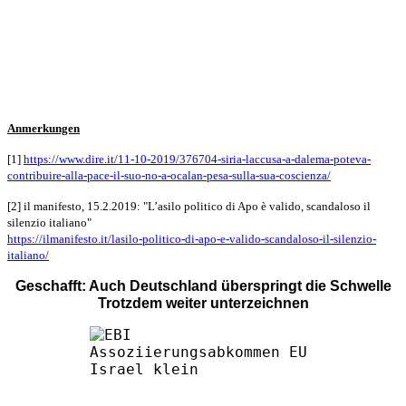
Anmerkungen
[1]
https://www.dire.it/11-10-2019/376704-siria-laccusa-a-dalema-poteva-
contribuire-alla-pace-il-suo-no-a-ocalan-pesa-sulla-sua-coscienza/
[2] il manifesto, 15.2.2019: "L’asilo politico di Apo è valido, scandaloso il
silenzio italiano"
https://ilmanifesto.it/lasilo-politico-di-apo-e-valido-scandaloso-il-silenzio-
italiano/
Geschafft: Auch Deutschland überspringt die Schwelle
Trotzdem weiter unterzeichnen