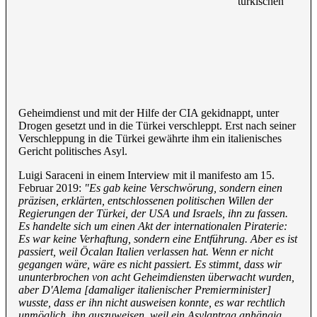
türkischen
Geheimdienst und mit der Hilfe der CIA gekidnappt, unter
Drogen gesetzt und in die Türkei verschleppt. Erst nach seiner
Verschleppung in die Türkei gewährte ihm ein italienisches
Gericht politisches Asyl.
Luigi Saraceni in einem Interview mit il manifesto am 15.
Februar 2019:
"Es gab keine Verschwörung, sondern einen
präzisen, erklärten, entschlossenen politischen Willen der
Regierungen der Türkei, der USA und Israels, ihn zu fassen.
Es handelte sich um einen Akt der internationalen Piraterie:
Es war keine Verhaftung, sondern eine Entführung. Aber es ist
passiert, weil Öcalan Italien verlassen hat. Wenn er nicht
gegangen wäre, wäre es nicht passiert. Es stimmt, dass wir
ununterbrochen von acht Geheimdiensten überwacht wurden,
aber D'Alema [damaliger italienischer Premierminister]
wusste, dass er ihn nicht ausweisen konnte, es war rechtlich
unmöglich, ihn auszuweisen, weil ein Asylantrag anhängig