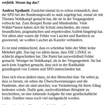
verfehlt. Woran lag das?
Andrea Ypsilanti:
Zunächst einmal ist es schon erstaunlich, dass
die SPD bei der Bundestagswahl so stark zugelegt hat, zumal sie mit
Themen Wahlkampf gemacht hat, die sie in der Vergangenheit
verbockt hat. Zum Beispiel Rente und Mindestlohn. Viele
Wähler*innen haben sich für Scholz entschieden, der einen
freundlichen, pragmatischen und respektvollen Auftritt hingelegt hat.
Vor allem aber waren die Fehler von Laschet und Baerbock zu
gravierend, sie wollten Laschet als Kanzler verhindern.
Es ist total enttäuschend, dass es scheinbar links der Mitte keine
Mehrheit gibt. Das lag vor allem daran, dass DIE LINKE so
schlecht abgeschnitten hat. Die Partei hat unzweifelhaft Fehler
gemacht. Weniger im Wahlkampf, als in der Vergangenheit. Sie hat
auch kein Angebot gemacht, dass sich in der Radikalität
grundlegend von Grünen und SPD unterschieden hat.
Dass sich etwas ändern muss, ist den Menschen klar. Sie sehen ja,
dass es brennt, sie sehen die Überschwemmungen und die
Pandemie, aber sie sind unsicher, was Veränderung für ihren Alltag
bedeuten würde. Dafür gute, nachvollziehbare Beispiele zu
beschreiben, ist eine lohnende Aufgabe für eine gesellschaftliche
Linke. Darüber muss noch viel nachgedacht werden.