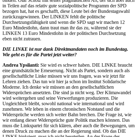
binden. Olaf Scholz mit seiner pragmatischen Art, der sich aber auch
in Teilen auf das relativ gute sozialpolitische Programm der SPD
bezogen hat, hat es geschafft, diese Leute bei der Bundestagswahl
zurückzugewinnen. Der LINKEN fehlt die politische
Durchsetzungsfähigkeit und wenn die SPD sagt wir machen 12
Euro Mindestlohn, dann traut man ihr das zu, während sie der
LINKEN 13 Euro Mindestlohn in der politischen Durchsetzung
eben nicht zutrauen.
DIE LINKE ist nur dank Direktmandaten noch im Bundestag.
Wie geht es für die Partei jetzt weiter?
Andrea Ypsilanti:
Sie wird es schwer haben. DIE LINKE braucht
eine grundsätzliche Erneuerung. Nicht als Partei, sondern auch als
gesellschaftliche Linke müssen wir uns fragen, was wir jetzt für
Lehren ziehen. Das tun wir hier ja schon im Institut Solidarische
Moderne. Ich denke wir müssen an den gesellschaftlichen
Widersprüchen ansetzten. Die sind ja nicht weg. Der Klimawandel
wird weitergehen und seine Verwerfungen produzieren. Die
Ungleichheit bleibt, sowohl national wie international und wird
zunehmen. Wir leben in einem chronischen Notstand und die
Widersprüche werden sich weiter Bahn brechen. Die Frage ist, wie
wir entlang dieser Widersprüche gute Politik machen können. Das
muss die Linkspartei für sich klären, aber auch die Bewegungen, um
denen Druck zu machen die an der Regierung sind. Ob das DIE
LINKE hinkriegt, mag ich nicht beurteilen. An der Frage der