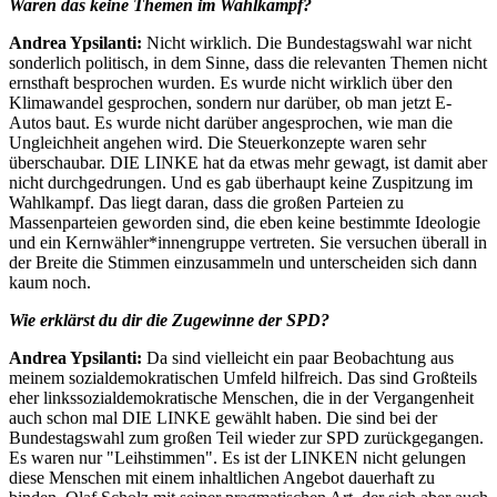
Waren das keine Themen im Wahlkampf?
Andrea Ypsilanti:
Nicht wirklich. Die Bundestagswahl war nicht
sonderlich politisch, in dem Sinne, dass die relevanten Themen nicht
ernsthaft besprochen wurden. Es wurde nicht wirklich über den
Klimawandel gesprochen, sondern nur darüber, ob man jetzt E-
Autos baut. Es wurde nicht darüber angesprochen, wie man die
Ungleichheit angehen wird. Die Steuerkonzepte waren sehr
überschaubar. DIE LINKE hat da etwas mehr gewagt, ist damit aber
nicht durchgedrungen. Und es gab überhaupt keine Zuspitzung im
Wahlkampf. Das liegt daran, dass die großen Parteien zu
Massenparteien geworden sind, die eben keine bestimmte Ideologie
und ein Kernwähler*innengruppe vertreten. Sie versuchen überall in
der Breite die Stimmen einzusammeln und unterscheiden sich dann
kaum noch.
Wie erklärst du dir die Zugewinne der SPD?
Andrea Ypsilanti:
Da sind vielleicht ein paar Beobachtung aus
meinem sozialdemokratischen Umfeld hilfreich. Das sind Großteils
eher linkssozialdemokratische Menschen, die in der Vergangenheit
auch schon mal DIE LINKE gewählt haben. Die sind bei der
Bundestagswahl zum großen Teil wieder zur SPD zurückgegangen.
Es waren nur "Leihstimmen". Es ist der LINKEN nicht gelungen
diese Menschen mit einem inhaltlichen Angebot dauerhaft zu