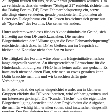
Zu Beginn freuten wir uns, dass wir ernst genommen wurden. Um
zu verhindern, dass ein weiteres "Stuttgart 21" entsteht, richtete man
das Dialog Forum (DF) Feste Fehmarnbeltquerung ein, setzte
allerdings einen versierten, gerade pensionierten Diplomaten als
Leiter des Dialogforums ein. Dr. Jessen bezeichnet sich gerne nur
als "Sprecher" des Forums. Das sehen wir anders.
Unter anderem war dieses für das Aktionsbündnis ein Grund, sich
frühzeitig aus dem DF zurückzuziehen. Die meisten
Bürgerinitiativen der "Allianz gegen die Feste Fehmarnbeltquerung"
entschieden sich dazu, im DF zu bleiben, um im Gespräch zu
bleiben und Kontakte nicht abreißen zu lassen.
Die Tätigkeit des Forums wäre ohne uns Bürgerinitiativen schon
lange eingestellt worden. An übergesetzlichen Lärmschutz für die
Hinterlandanbindung zur FFBQ hatte keiner außer uns gedacht. Es
hatte auch niemand einen Plan, wie man so etwas gestalten kann.
Dafür brauchte man uns und wir brauchten dafür gute
Verbindungen.
Im Projektbeirat, der später eingerichtet wurde, um in kleineren
Gruppen effektiv das DF vorzubereiten, wird oft hart gestritten und
um Interessen gekämpft. Die "Runden Tische", die die eigentliche
Bürgerbeteiligung darstellen und dem Projektbeirat die Aufgaben,
die man für wichtig hält, erteilen sollen, sind inzwischen eingestellt
worden. Der Projektbeirat hat alles an sich gerissen.