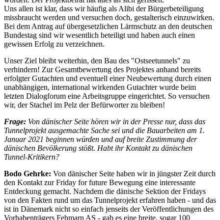
Uns allen ist klar, dass wir häufig als Alibi der Bürgerbeteiligung
missbraucht werden und versuchen doch, gestalterisch einzuwirken.
Bei dem Antrag auf übergesetzlichen Lärmschutz an den deutschen
Bundestag sind wir wesentlich beteiligt und haben auch einen
gewissen Erfolg zu verzeichnen.
Unser Ziel bleibt weiterhin, den Bau des "Ostseetunnels" zu
verhindern! Zur Gesamtbewertung des Projektes anhand bereits
erfolgter Gutachten und eventuell einer Neubewertung durch einen
unabhängigen, international wirkenden Gutachter wurde beim
letzten Dialogforum eine Arbeitsgruppe eingerichtet. So versuchen
wir, der Stachel im Pelz der Befürworter zu bleiben!
Frage:
Von dänischer Seite hören wir in der Presse nur, dass das
Tunnelprojekt ausgemachte Sache sei und die Bauarbeiten am 1.
Januar 2021 beginnen würden und auf breite Zustimmung der
dänischen Bevölkerung stößt. Habt ihr Kontakt zu dänischen
Tunnel-Kritikern?
Bodo Gehrke:
Von dänischer Seite haben wir in jüngster Zeit durch
den Kontakt zur Friday for future Bewegung eine interessante
Entdeckung gemacht. Nachdem die dänische Sektion der Fridays
von den Fakten rund um das Tunnelprojekt erfahren haben - und das
ist in Dänemark nicht so einfach jenseits der Veröffentlichungen des
Vorhabenträgers Fehmarn AS - gab es eine breite, sogar 100