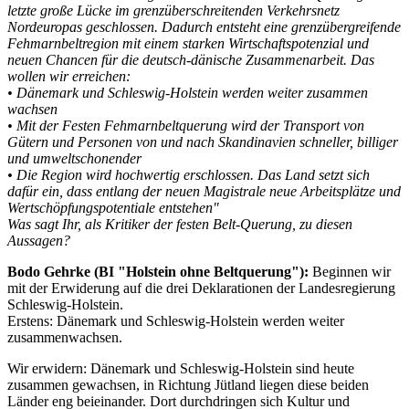
letzte große Lücke im grenzüberschreitenden Verkehrsnetz
Nordeuropas geschlossen. Dadurch entsteht eine grenzübergreifende
Fehmarnbeltregion mit einem starken Wirtschaftspotenzial und
neuen Chancen für die deutsch-dänische Zusammenarbeit. Das
wollen wir erreichen:
• Dänemark und Schleswig-Holstein werden weiter zusammen
wachsen
• Mit der Festen Fehmarnbeltquerung wird der Transport von
Gütern und Personen von und nach Skandinavien schneller, billiger
und umweltschonender
• Die Region wird hochwertig erschlossen. Das Land setzt sich
dafür ein, dass entlang der neuen Magistrale neue Arbeitsplätze und
Wertschöpfungspotentiale entstehen"
Was sagt Ihr, als Kritiker der festen Belt-Querung, zu diesen
Aussagen?
Bodo Gehrke (BI "Holstein ohne Beltquerung"):
Beginnen wir
mit der Erwiderung auf die drei Deklarationen der Landesregierung
Schleswig-Holstein.
Erstens: Dänemark und Schleswig-Holstein werden weiter
zusammenwachsen.
Wir erwidern: Dänemark und Schleswig-Holstein sind heute
zusammen gewachsen, in Richtung Jütland liegen diese beiden
Länder eng beieinander. Dort durchdringen sich Kultur und