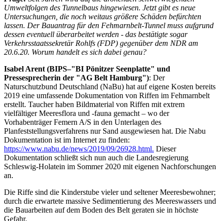
Umweltfolgen des Tunnelbaus hingewiesen. Jetzt gibt es neue
Untersuchungen, die noch weitaus größere Schäden befürchten
lassen. Der Bauantrag für den Fehmarnbelt-Tunnel muss aufgrund
dessen eventuell überarbeitet werden - das bestätigte sogar
Verkehrsstaatssekretär Rohlfs (FDP) gegenüber dem NDR am
20.6.20. Worum handelt es sich dabei genau?
Isabel Arent (BIPS–"BI Pönitzer Seenplatte" und
Pressesprecherin der "AG Belt Hamburg")
: Der
Naturschutzbund Deutschland (NaBu) hat auf eigene Kosten bereits
2019 eine umfassende Dokumentation von Riffen im Fehmarnbelt
erstellt. Taucher haben Bildmaterial von Riffen mit extrem
vielfältiger Meeresflora und -fauna gemacht – wo der
Vorhabenträger Femern A/S in den Unterlagen des
Planfeststellungsverfahrens nur Sand ausgewiesen hat. Die Nabu
Dokumentation ist im Internet zu finden:
https://www.nabu.de/news/2019/09/26928.html.
Dieser
Dokumentation schließt sich nun auch die Landesregierung
Schleswig-Holatein im Sommer 2020 mit eigenen Nachforschungen
an.
Die Riffe sind die Kinderstube vieler und seltener Meeresbewohner;
durch die erwartete massive Sedimentierung des Meereswassers und
die Bauarbeiten auf dem Boden des Belt geraten sie in höchste
Gefahr.