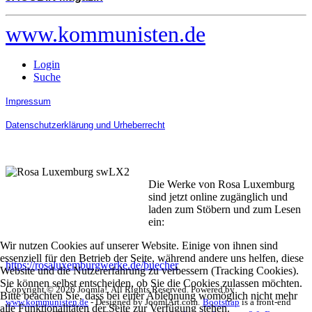
www.kommunisten.de
Login
Suche
Impressum
Datenschutzerklärung und Urheberrecht
Die Werke von Rosa Luxemburg
sind jetzt online zugänglich und
laden zum Stöbern und zum Lesen
ein:
Wir nutzen Cookies auf unserer Website. Einige von ihnen sind
essenziell für den Betrieb der Seite, während andere uns helfen, diese
https://rosaluxemburgwerke.de/buecher
Website und die Nutzererfahrung zu verbessern (Tracking Cookies).
Sie können selbst entscheiden, ob Sie die Cookies zulassen möchten.
Copyright © 2026 Joomla!. All Rights Reserved. Powered by
Bitte beachten Sie, dass bei einer Ablehnung womöglich nicht mehr
www.kommunisten.de
- Designed by JoomlArt.com.
Bootstrap
is a front-end
alle Funktionalitäten der Seite zur Verfügung stehen.