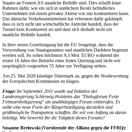
Staates an Femern AS staatliche Beihilfe sind. Dies schafft klare
Rahmen dafür, wie ein sich in stattlichem Besitz befindliches
Unternehmen mit einem privaten Akteur wie uns konkurrieren kann.
Das dänische Verkehrsministerium hat vehement dafür gekämpft,
dass es sich nicht um wirtschaftliche Aktivität handelt, dass der
Tunnel kein Konkurrent sei und dass sich deshalb nicht um
staatliche Beihilfe handelt.
In ihrer neuen Genehmigung hat die EU festgelegt, dass die
Verwendung von Staatsgarantien und staatlichen Darlehen begrenzt
werden soll. So sollen höchstens 9,3 Mrd. EURO während der
ersten 16 Jahre des Betriebs einer festen Querung,und nicht wie
ursprünglich vorgesehen 55 Jahre zur Verfügung stehen.
Am 25. Mai 2020 kündigte Dänemark an, gegen die Neubewertung
der Europäischen Kommission zu klagen.
Frage:
Im September 2011 wurde auf Initiative der
Landesregierung Schleswig-Holsteins das "Dialogforum Feste
Fehmarnbeltquerung" als unabhängiges Forum einberufen. Es
sollte eine neue Form der Bürgerbeteiligung darstellen und
größtmögliche Transparenz schaffen. Ihr seit von Anfang an daran
beteiligt. Wie bewertet Ihr die Tätigkeit dieses Forums?
Susanne Brelowski (Vorsitzende der Allianz gegen die FFBQ):