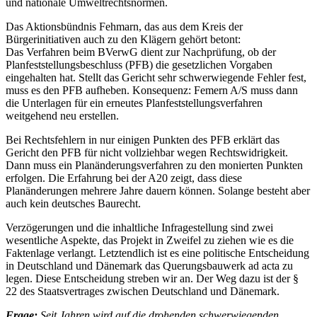
und nationale Umweltrechtsnormen.
Das Aktionsbündnis Fehmarn, das aus dem Kreis der
Bürgerinitiativen auch zu den Klägern gehört betont:
Das Verfahren beim BVerwG dient zur Nachprüfung, ob der
Planfeststellungsbeschluss (PFB) die gesetzlichen Vorgaben
eingehalten hat. Stellt das Gericht sehr schwerwiegende Fehler fest,
muss es den PFB aufheben. Konsequenz: Femern A/S muss dann
die Unterlagen für ein erneutes Planfeststellungsverfahren
weitgehend neu erstellen.
Bei Rechtsfehlern in nur einigen Punkten des PFB erklärt das
Gericht den PFB für nicht vollziehbar wegen Rechtswidrigkeit.
Dann muss ein Planänderungsverfahren zu den monierten Punkten
erfolgen. Die Erfahrung bei der A20 zeigt, dass diese
Planänderungen mehrere Jahre dauern können. Solange besteht aber
auch kein deutsches Baurecht.
Verzögerungen und die inhaltliche Infragestellung sind zwei
wesentliche Aspekte, das Projekt in Zweifel zu ziehen wie es die
Faktenlage verlangt. Letztendlich ist es eine politische Entscheidung
in Deutschland und Dänemark das Querungsbauwerk ad acta zu
legen. Diese Entscheidung streben wir an. Der Weg dazu ist der §
22 des Staatsvertrages zwischen Deutschland und Dänemark.
Frage:
Seit Jahren wird auf die drohenden schwerwiegenden