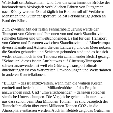
Wirtschaft seit Jahrzehnten. Und über die schwimmende Brücke der
hochmodernen ökologisch vorbildlichen Fähren von Puttgarden
nach Rödby werden 48 mal täglich im Roll on roll off Verfahren
Menschen und Güter transportiert. Selbst Personenzüge gehen an
Bord der Fähre.
Zum Zweiten: Mit der festen Fehmarnbeltquerung werde der
Transport von Gütern und Personen von und nach Skandinavien
schneller billiger und umweltschonender. Es hat für den Transport
von Gütern und Personen zwischen Skandinavien und Mitteleuropa
diverse Kanäle und Achsen, die den Landweg und das Meer nutzen,
die Straßen gebunden und Schienen gebunden sind und es hat sich
weder aktuell noch in der Tendenz ein zunehmender Bedarf gezeigt.
"Schneller" dieses ist ein Attribut was auf Güterzug-Transporte
schwer anzuwenden ist weil ein Güterzug Transport oftmals
durchdrungen ist von Wartezeiten Umkopplungen und Weiterfahrten
in anderen Konstellationen.
"Billiger" - das ist anzuzweifeln, wenn man die wahren Kosten
ermittelt und bedenkt, die in Milliardenhöhe auf das Projekt
anzuwenden sind. Und "umweltschonender" - dagegen sprechen
sämtliche Untersuchungen. Die Vergleiche gehen nicht nur davon
aus dass schon beim Bau Millionen Tonnen - es sind bezüglich der
Tunnelröhre allein über zwei Millionen Tonnen CO2 - in die
Atmosphäre entlassen werden. Auch im Betrieb zeigt das Gutachten