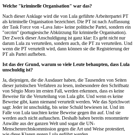
Welche "kriminelle Organisation" war das?
Nach dieser Anklage wird die von Lula geführte Arbeiterpartei PT
als kriminelle Organisation bezeichnet. Die PT ist nach Auffassung
der Task Force von »Lava Jato« keine politische Partei, sondern ein
"orcrim" (portugiesische Abkürzung für kriminelle Organisation).
Der Zweck dieser Anschuldigung ist ganz klar: Es geht nicht nur
darum Lula zu verurteilen, sondern auch, die PT zu verurteilen. Und
wenn die PT verurteilt wird, dann können sie die Registrierung der
PT als Partei aufheben.
Ist das der Grund, warum so viele Leute behaupten, dass Lula
unschuldig ist?
Ja, diejenigen, die die Ausdauer haben, die Tausenden von Seiten
dieser juristischen Verfahren zu lesen, insbesondere den Schriftsatz
von Sérgio Moro im ersten Fall, werden erkennen, dass es keine
Beweise für die Verurteilung von Lula gibt. Und wenn es keine
Beweise gibt, kann niemand verurteilt werden. Wie das Sprichwort
sagt: Jeder ist unschuldig, bis seine Schuld bewiesen ist. Und im
Falle von Lula tauchten keine Beweise gegen ihn auf. Und sie
werden auch nicht auftauchen. Deshalb haben bereits renommierte
Anwälte aus der ganzen Welt und sogar die UN-
Menschenrechtskommission gegen die Art und Weise protestiert,
wie diese Klagen gegen Lula geführt werden.