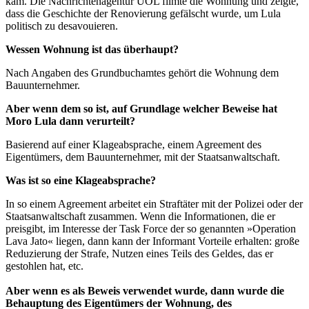
kam. Die Nachrichtenagentur UOL filmte die Wohnung und zeigte,
dass die Geschichte der Renovierung gefälscht wurde, um Lula
politisch zu desavouieren.
Wessen Wohnung ist das überhaupt?
Nach Angaben des Grundbuchamtes gehört die Wohnung dem
Bauunternehmer.
Aber wenn dem so ist, auf Grundlage welcher Beweise hat
Moro Lula dann verurteilt?
Basierend auf einer Klageabsprache, einem Agreement des
Eigentümers, dem Bauunternehmer, mit der Staatsanwaltschaft.
Was ist so eine Klageabsprache?
In so einem Agreement arbeitet ein Straftäter mit der Polizei oder der
Staatsanwaltschaft zusammen. Wenn die Informationen, die er
preisgibt, im Interesse der Task Force der so genannten »Operation
Lava Jato« liegen, dann kann der Informant Vorteile erhalten: große
Reduzierung der Strafe, Nutzen eines Teils des Geldes, das er
gestohlen hat, etc.
Aber wenn es als Beweis verwendet wurde, dann wurde die
Behauptung des Eigentümers der Wohnung, des