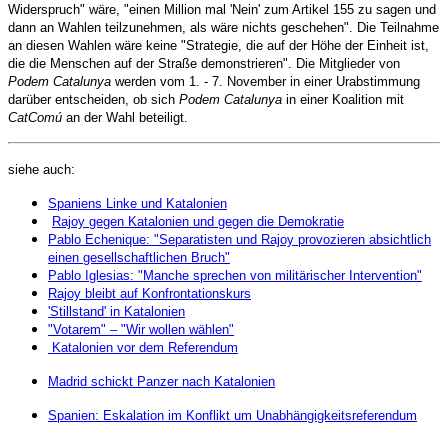
Widerspruch" wäre, "einen Million mal 'Nein' zum Artikel 155 zu sagen und
dann an Wahlen teilzunehmen, als wäre nichts geschehen". Die Teilnahme
an diesen Wahlen wäre keine "Strategie, die auf der Höhe der Einheit ist,
die die Menschen auf der Straße demonstrieren". Die Mitglieder von
Podem Catalunya
werden vom 1. - 7. November in einer Urabstimmung
darüber entscheiden, ob sich
Podem Catalunya
in einer Koalition mit
CatComú
an der Wahl beteiligt.
siehe auch:
Spaniens Linke und Katalonien
Rajoy gegen Katalonien und gegen die Demokratie
Pablo Echenique: "Separatisten und Rajoy provozieren absichtlich
einen gesellschaftlichen Bruch"
Pablo Iglesias: "Manche sprechen von militärischer Intervention"
Rajoy bleibt auf Konfrontationskurs
'Stillstand' in Katalonien
"Votarem" – "Wir wollen wählen"
Katalonien vor dem Referendum
Madrid schickt Panzer nach Katalonien
Spanien: Eskalation im Konflikt um Unabhängigkeitsreferendum