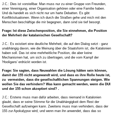
J.C.: Dies ist vorstellbar. Man muss nur zu einer Gruppe von Freunden,
einer Vereinigung, einer Organisation gehören oder eine Familie haben.
Und da handelt es sich nicht nur um harte Debatten. Es gibt
Konfliktsituationen. Wenn ich durch die Straßen gehe und mich mit den
Menschen beschäftige die mir begegnen, dann sind sie tief besorgt.
Frage: Ist diese Zwischenposition, die Sie einnehmen, die Position
der Mehrheit der katalanischen Gesellschaft?
J.C.: Es existiert eine deutliche Mehrheit, die auf den Dialog setzt - ganz
unabhängig davon, wie die Meinung über die Staatsform ist, die Katalonien
haben soll. Das ist eine mehrheitliche Position, die aber keine
Mechanismen hat, um sich zu übertragen, und die vom Kampf der
'Hooligans' erdrückt worden ist.
Frage: Sie sagten, dass Neuwahlen die Lösung hätten sein können,
damit der 155 nicht angewandt wird, und dass es ihre Rolle heute ist,
zu vermeiden, dass die gesellschaftlichen Spannungen steigen. Wie
wollen Sie das verhindern? Was kann gemacht werden, wenn die DUI
und der 155 schon akzeptiert sind? .
J.C.: Erstens muss man dafür arbeiten, dass niemand in Katalonien
glaubt, dass er seine Stimme für die Unabhängigkeit dem Rest der
Gesellschaft aufzwingen kann. Zweitens muss man verhindern, dass der
155 zur Apokalypse wird, und wenn man ihn anwendet, dass das so