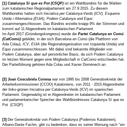
[1]
Catalunya Sí que es Pot (CSQP)
ist ein Wahlbündnis für die Wahlen
zum katalanischen Regionalparlament am 27.9.2015. Zu diesem
Wahlbündnis hatten sich
Iniciativa per Catalunya-Verds (ICV), Esquerra
Unida i Alternativa (EUiA),
Podem Catalunya
und
Equo
zusammengeschlossen. Das Bündnis erzielte knapp 9% der Stimmen und
kommt auf 11 Abgeordnete im katalanischen Parlament.
Im April 2017 (Gründungskongress) wurde die
Partei Catalunya en Comú
(CatComú)
gebildet, in der sich
Barcelona en Comú
(die Plattform von
Ada Colau),
ICV
,
EUiA
(die Regionalorganisation von Izquierda Unida) und
Equo
zusammenschlossen. Mit dabei sind bekannte
Mitglieder von
Podem Catalunya
, aber auf persönlicher Basis, da sich
Podem Catalunya
im letzten Moment gegen eine Mitgliedschaft in
CatComú
entschieden hat.
Der Parteiführung gehören Ada Colau und Xavier Domènech an.
[2] Joan Coscubiela Conesa
war von 1995 bis 2008 Generalsekretär der
Arbeiterkommissionen (CCOO) Kataloniens, von 2011 - 2015 Abgeordneter
der links-grünen Iniciativa per Catalunya-Verds (ICV) im spanischen
Parlament. Gegenwärtig ist er Abgeordneter im katalanischen Parlament
und parlamentarischer Sprecher des Wahlbündnisses Catalunya Sí que es
Pot (CSQP)
[3]
Der Generalsekretär von
Podem Catalunya
(Podemos Katalonien),
Albano-Dante Fachin, gibt zu bedenken, dass es seiner Meinung nach "ein