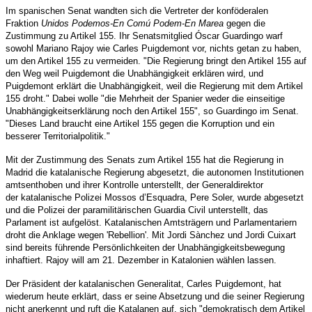
Im spanischen Senat wandten sich die Vertreter der konföderalen
Fraktion
Unidos Podemos-En Comú Podem-En Marea
gegen die
Zustimmung zu Artikel 155. Ihr Senatsmitglied Óscar Guardingo warf
sowohl Mariano Rajoy wie Carles Puigdemont vor, nichts getan zu haben,
um den Artikel 155 zu vermeiden. "Die Regierung bringt den Artikel 155 auf
den Weg weil Puigdemont die Unabhängigkeit erklären wird, und
Puigdemont erklärt die Unabhängigkeit, weil die Regierung mit dem Artikel
155 droht." Dabei wolle "die Mehrheit der Spanier weder die einseitige
Unabhängigkeitserklärung noch den Artikel 155", so Guardingo im Senat.
"Dieses Land braucht eine Artikel 155 gegen die Korruption und ein
besserer Territorialpolitik."
Mit der Zustimmung des Senats zum Artikel 155 hat die Regierung in
Madrid die katalanische Regierung abgesetzt, die autonomen Institutionen
amtsenthoben und ihrer Kontrolle unterstellt, der Generaldirektor
der
katalanische Polizei Mossos d’Esquadra
, Pere Soler, wurde abgesetzt
und die Polizei der paramilitärischen Guardia Civil unterstellt, das
Parlament ist aufgelöst. Katalanischen Amtsträgern und Parlamentariern
droht die Anklage wegen 'Rebellion'. Mit Jordi Sànchez und Jordi Cuixart
sind bereits führende Persönlichkeiten der Unabhängigkeitsbewegung
inhaftiert. Rajoy will am 21. Dezember in Katalonien wählen lassen.
Der Präsident der katalanischen Generalitat, Carles Puigdemont, hat
wiederum heute erklärt, dass er seine Absetzung und die seiner Regierung
nicht anerkennt und ruft die Katalanen auf, sich "demokratisch dem Artikel