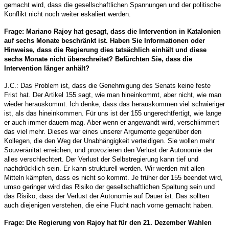
gemacht wird, dass die gesellschaftlichen Spannungen und der politische
Konflikt nicht noch weiter eskaliert werden.
Frage: Mariano Rajoy hat gesagt, dass die Intervention in Katalonien
auf sechs Monate beschränkt ist. Haben Sie Informationen oder
Hinweise, dass die Regierung dies tatsächlich einhält und diese
sechs Monate nicht überschreitet? Befürchten Sie, dass die
Intervention länger anhält?
J.C.: Das Problem ist, dass die Genehmigung des Senats keine feste
Frist hat. Der Artikel 155 sagt, wie man hineinkommt, aber nicht, wie man
wieder herauskommt. Ich denke, dass das herauskommen viel schwieriger
ist, als das hineinkommen. Für uns ist der 155 ungerechtfertigt, wie lange
er auch immer dauern mag. Aber wenn er angewandt wird, verschlimmert
das viel mehr. Dieses war eines unserer Argumente gegenüber den
Kollegen, die den Weg der Unabhängigkeit verteidigen. Sie wollen mehr
Souveränität erreichen, und provozieren den Verlust der Autonomie der
alles verschlechtert. Der Verlust der Selbstregierung kann tief und
nachdrücklich sein. Er kann strukturell werden. Wir werden mit allen
Mitteln kämpfen, dass es nicht so kommt. Je früher der 155 beendet wird,
umso geringer wird das Risiko der gesellschaftlichen Spaltung sein und
das Risiko, dass der Verlust der Autonomie auf Dauer ist. Das sollten
auch diejenigen verstehen, die eine Flucht nach vorne gemacht haben.
Frage: Die Regierung von Rajoy hat für den 21. Dezember Wahlen