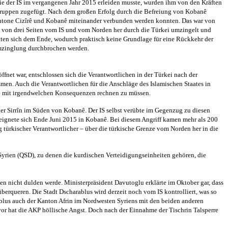
, die der IS im vergangenen Jahr 2015 erleiden musste, wurden ihm von den Kräften
Gruppen zugefügt. Nach dem großen Erfolg durch die Befreiung von Kobanê
Kantone Cizîrê und Kobanê miteinander verbunden werden konnten. Das war von
 von drei Seiten vom IS und vom Norden her durch die Türkei umzingelt und
ten sich dem Ende, wodurch praktisch keine Grundlage für eine Rückkehr der
Umzinglung durchbrochen werden.
fnet war, entschlossen sich die Verantwortlichen in der Türkei nach der
men. Auch die Verantwortlichen für die Anschläge des Islamischen Staates in
hne mit irgendwelchen Konsequenzen rechnen zu müssen.
oder Sirrîn im Süden von Kobanê. Der IS selbst verübte im Gegenzug zu diesen
reignete sich Ende Juni 2015 in Kobanê. Bei diesem Angriff kamen mehr als 200
 türkischer Verantwortlicher – über die türkische Grenze vom Norden her in die
yrien (QSD), zu denen die kurdischen Verteidigungseinheiten gehören, die
ten nicht dulden werde. Ministerpräsident Davutoglu erklärte im Oktober gar, dass
erqueren. Die Stadt Dscharablus wird derzeit noch vom IS kontrolliert, was so
arablus auch der Kanton Afrin im Nordwesten Syriens mit den beiden anderen
r hat die AKP höllische Angst. Doch nach der Einnahme der Tischrin Talsperre