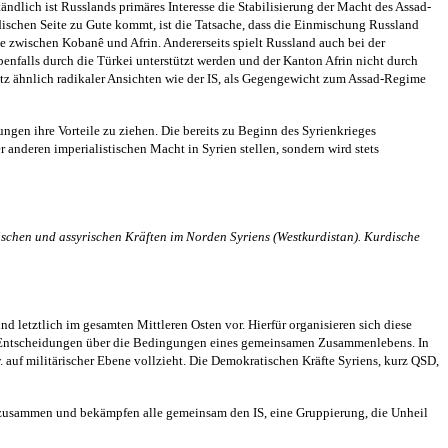
ndlich ist Russlands primäres Interesse die Stabilisierung der Macht des Assad-
dischen Seite zu Gute kommt, ist die Tatsache, dass die Einmischung Russland
e zwischen Kobanê und Afrin. Andererseits spielt Russland auch bei der
enfalls durch die Türkei unterstützt werden und der Kanton Afrin nicht durch
rotz ähnlich radikaler Ansichten wie der IS, als Gegengewicht zum Assad-Regime
ngen ihre Vorteile zu ziehen. Die bereits zu Beginn des Syrienkrieges
 anderen imperialistischen Macht in Syrien stellen, sondern wird stets
schen und assyrischen Kräften im Norden Syriens (Westkurdistan). Kurdische
 letztlich im gesamten Mittleren Osten vor. Hierfür organisieren sich diese
en Entscheidungen über die Bedingungen eines gemeinsamen Zusammenlebens. In
. auf militärischer Ebene vollzieht. Die Demokratischen Kräfte Syriens, kurz QSD,
 zusammen und bekämpfen alle gemeinsam den IS, eine Gruppierung, die Unheil