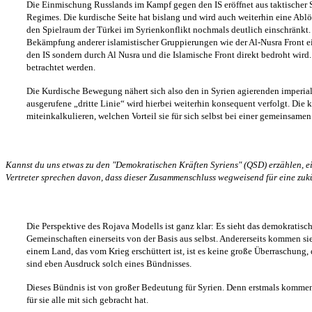
Die Einmischung Russlands im Kampf gegen den IS eröffnet aus taktischer Si
Regimes. Die kurdische Seite hat bislang und wird auch weiterhin eine Abl
den Spielraum der Türkei im Syrienkonflikt nochmals deutlich einschränkt.
Bekämpfung anderer islamistischer Gruppierungen wie der Al-Nusra Front ei
den IS sondern durch Al Nusra und die Islamische Front direkt bedroht wird.
betrachtet werden.
Die Kurdische Bewegung nähert sich also den in Syrien agierenden imperiali
ausgerufene „dritte Linie“ wird hierbei weiterhin konsequent verfolgt. Die 
miteinkalkulieren, welchen Vorteil sie für sich selbst bei einer gemeinsa
Kannst du uns etwas zu den "Demokratischen Kräften Syriens" (QSD) erzählen, e
Vertreter sprechen davon, dass dieser Zusammenschluss wegweisend für eine zuk
Die Perspektive des Rojava Modells ist ganz klar: Es sieht das demokratisc
Gemeinschaften einerseits von der Basis aus selbst. Andererseits kommen
einem Land, das vom Krieg erschüttert ist, ist es keine große Überraschung
sind eben Ausdruck solch eines Bündnisses.
Dieses Bündnis ist von großer Bedeutung für Syrien. Denn erstmals komme
für sie alle mit sich gebracht hat.