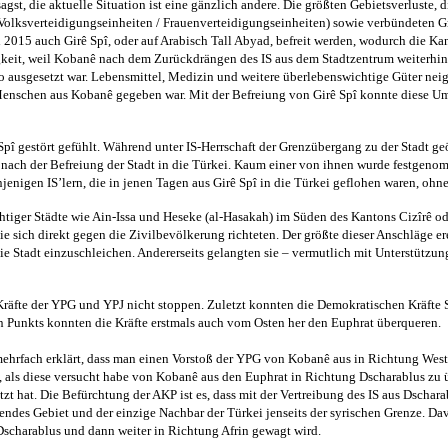
agst, die aktuelle Situation ist eine gänzlich andere. Die größten Gebietsverluste
Volksverteidigungseinheiten / Frauenverteidigungseinheiten) sowie verbündeten 
 2015 auch Girê Spî, oder auf Arabisch Tall Abyad, befreit werden, wodurch die 
gkeit, weil Kobanê nach dem Zurückdrängen des IS aus dem Stadtzentrum weiterhin
ausgesetzt war. Lebensmittel, Medizin und weitere überlebenswichtige Güter neig
Menschen aus Kobanê gegeben war. Mit der Befreiung von Girê Spî konnte diese 
î gestört gefühlt. Während unter IS-Herrschaft der Grenzübergang zu der Stadt geöf
 nach der Befreiung der Stadt in die Türkei. Kaum einer von ihnen wurde festgenom
jenigen IS’lern, die in jenen Tagen aus Girê Spî in die Türkei geflohen waren, o
ichtiger Städte wie Ain-Issa und Heseke (al-Hasakah) im Süden des Kantons Cizîrê 
e sich direkt gegen die Zivilbevölkerung richteten. Der größte dieser Anschläge e
e Stadt einzuschleichen. Andererseits gelangten sie – vermutlich mit Unterstützung
räfte der YPG und YPJ nicht stoppen. Zuletzt konnten die Demokratischen Kräfte S
en Punkts konnten die Kräfte erstmals auch vom Osten her den Euphrat überqueren.
ts mehrfach erklärt, dass man einen Vorstoß der YPG von Kobanê aus in Richtung Wes
 als diese versucht habe von Kobanê aus den Euphrat in Richtung Dscharablus zu üb
ützt hat. Die Befürchtung der AKP ist es, dass mit der Vertreibung des IS aus Dsch
s Gebiet und der einzige Nachbar der Türkei jenseits der syrischen Grenze. Davo
 Dscharablus und dann weiter in Richtung Afrin gewagt wird.