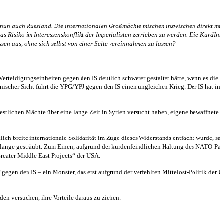
 nun auch Russland. Die internationalen Großmächte mischen inzwischen direkt mil
s Risiko im Interessenskonflikt der Imperialisten zerrieben zu werden. Die KurdI
sen aus, ohne sich selbst von einer Seite vereinnahmen zu lassen?
erteidigungseinheiten gegen den IS deutlich schwerer gestaltet hätte, wenn es die 
ischer Sicht führt die YPG/YPJ gegen den IS einen ungleichen Krieg. Der IS hat im
 westlichen Mächte über eine lange Zeit in Syrien versucht haben, eigene bewaffne
ich breite internationale Solidarität im Zuge dieses Widerstands entfacht wurde, 
h lange gesträubt. Zum Einen, aufgrund der kurdenfeindlichen Haltung des NATO-Par
reater Middle East Projects“ der USA.
egen den IS – ein Monster, das erst aufgrund der verfehlten Mittelost-Politik der
den versuchen, ihre Vorteile daraus zu ziehen.