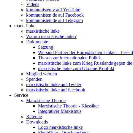
Videos
kommunistentv auf YouTube
kommunisten.de auf Facebook
kommunisten.de auf Telegram
marx. linke
marxistische linke
Warum marxistische linke?
Dokumente
Satzung
Wir sind Partner der Europäischen Linken - Lese 
Thesen zur internationalen Politik
marxistische linke zum Krieg Russlands gegen die
marxistische linke zum Ukraine-Konflikt
Mitglied werden
Spenden
marxistische linke auf Twitter
marxistische linke auf facebook
Service
Marxistische Theorie
Marxistische Theorie - Klassiker
Integrativer Marxismus
Referate
Downloads
Logo marxistische linke
Flugblätter | Druckvorlagen