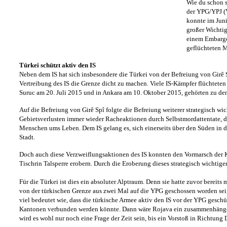
Wie du schon s
der YPG/YPJ (
konnte im Juni
großer Wichti
einem Embargo 
geflüchteten 
Türkei schützt aktiv den IS
Neben dem IS hat sich insbesondere die Türkei von der Befreiung von Girê Sp
Vertreibung des IS die Grenze dicht zu machen. Viele IS-Kämpfer flüchteten
Suruc am 20. Juli 2015 und in Ankara am 10. Oktober 2015, gehörten zu den
Auf die Befreiung von Girê Spî folgte die Befreiung weiterer strategisch w
Gebietsverlusten immer wieder Racheaktionen durch Selbstmordattentate, di
Menschen ums Leben. Dem IS gelang es, sich einerseits über den Süden in di
Stadt.
Doch auch diese Verzweiflungsaktionen des IS konnten den Vormarsch der K
Tischrin Talsperre erobern. Durch die Eroberung dieses strategisch wichtig
Für die Türkei ist dies ein absoluter Alptraum. Denn sie hatte zuvor berei
von der türkischen Grenze aus zwei Mal auf die YPG geschossen worden sei,
viel bedeutet wie, dass die türkische Armee aktiv den IS vor der YPG gesch
Kantonen verbunden werden könnte. Dann wäre Rojava ein zusammenhängende
wird es wohl nur noch eine Frage der Zeit sein, bis ein Vorstoß in Richtung