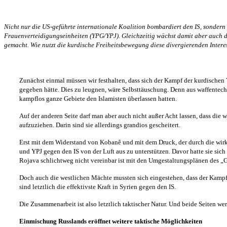
Nicht nur die US-geführte internationale Koalition bombardiert den IS, sondern
Frauenverteidigungseinheiten (YPG/YPJ). Gleichzeitig wächst damit aber auch da
gemacht. Wie nutzt die kurdische Freiheitsbewegung diese divergierenden Interes
Zunächst einmal müssen wir festhalten, dass sich der Kampf der kurdischen V
gegeben hätte. Dies zu leugnen, wäre Selbsttäuschung. Denn aus waffentechn
kampflos ganze Gebiete den Islamisten überlassen hatten.
Auf der anderen Seite darf man aber auch nicht außer Acht lassen, dass die
aufzuziehen. Darin sind sie allerdings grandios gescheitert.
Erst mit dem Widerstand von Kobanê und mit dem Druck, der durch die wirkl
und YPJ gegen den IS von der Luft aus zu unterstützen. Davor hatte sie sic
Rojava schlichtweg nicht vereinbar ist mit den Umgestaltungsplänen des „G
Doch auch die westlichen Mächte mussten sich eingestehen, dass der Kampf g
sind letztlich die effektivste Kraft in Syrien gegen den IS.
Die Zusammenarbeit ist also letztlich taktischer Natur. Und beide Seiten wer
Einmischung Russlands eröffnet weitere taktische Möglichkeiten