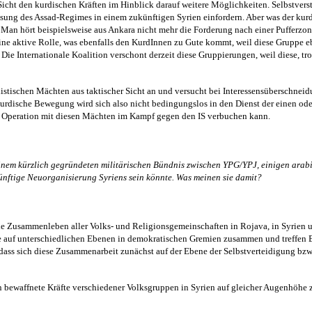
cht den kurdischen Kräften im Hinblick darauf weitere Möglichkeiten. Selbstverstä
ösung des Assad-Regimes in einem zukünftigen Syrien einfordern. Aber was der kur
 Man hört beispielsweise aus Ankara nicht mehr die Forderung nach einer Pufferzon
ne aktive Rolle, was ebenfalls den KurdInnen zu Gute kommt, weil diese Gruppe eb
 Die Internationale Koalition verschont derzeit diese Gruppierungen, weil diese, t
stischen Mächten aus taktischer Sicht an und versucht bei Interessensüberschneidu
kurdische Bewegung wird sich also nicht bedingungslos in den Dienst der einen oder
men Operation mit diesen Mächten im Kampf gegen den IS verbuchen kann.
inem kürzlich gegründeten militärischen Bündnis zwischen YPG/YPJ, einigen arabi
ünftige Neuorganisierung Syriens sein könnte. Was meinen sie damit?
he Zusammenleben aller Volks- und Religionsgemeinschaften in Rojava, in Syrien und
 sie auf unterschiedlichen Ebenen in demokratischen Gremien zusammen und treff
, dass sich diese Zusammenarbeit zunächst auf der Ebene der Selbstverteidigung bzw
n bewaffnete Kräfte verschiedener Volksgruppen in Syrien auf gleicher Augenhöhe