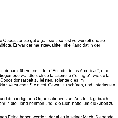
Opposition so gut organisiert, so fest verwurzelt und so
tigte. Er war der meistgewählte linke Kandidat in der
identenamt übernimmt, dem "Escudo de las Américas", eine
iegesrede wandte sich de la Espriella ("el Tigre", wie de la
Oppositionsarbeit zu leisten, solange dies im
lar: Versuchen Sie nicht, Gewalt zu schüren, und unterlassen
und den indigenen Organisationen zum Ausdruck gebracht
wehr in die Hand nehmen und "die Eier" hätte, um die Arbeit zu
terten Feind haben werden, der alles in seiner Macht Stehende