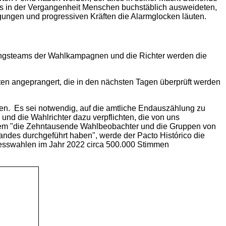
ärs in der Vergangenheit Menschen buchstäblich ausweideten,
egungen und progressiven Kräften die Alarmglocken läuten.
ngsteams der Wahlkampagnen und die Richter werden die
ten angeprangert, die in den nächsten Tagen überprüft werden
hlen. Es sei notwendig, auf die amtliche Endauszählung zu
nd die Wahlrichter dazu verpflichten, die von uns
hdem "die Zehntausende Wahlbeobachter und die Gruppen von
ndes durchgeführt haben", werde der Pacto Histórico die
gresswahlen im Jahr 2022 circa 500.000 Stimmen