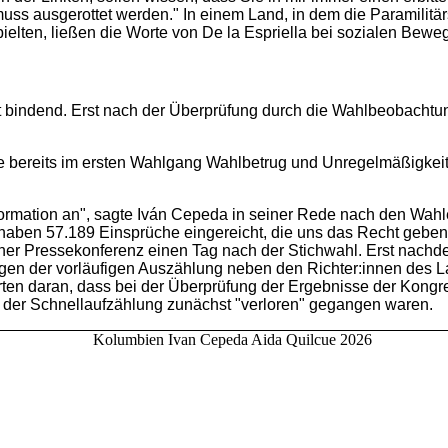
muss ausgerottet werden." In einem Land, in dem die Paramilit
pielten, ließen die Worte von De la Espriella bei sozialen Bew
 bindend.
Erst nach der Überprüfung durch die Wahlbeobachtu
ie bereits im ersten Wahlgang Wahlbetrug und Unregelmäßigkei
 Information an", sagte Iván Cepeda in seiner Rede nach den Wa
ben 57.189 Einsprüche eingereicht, die uns das Recht geben u
iner Pressekonferenz einen Tag nach der Stichwahl. Erst nac
en der vorläufigen Auszählung neben den Richter:innen des La
nerten daran, dass bei der Überprüfung der Ergebnisse der Kon
der Schnellaufzählung zunächst "verloren" gegangen waren.