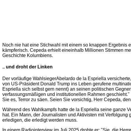
Noch nie hat eine Stichwahl mit einem so knappen Ergebnis en
kämpferisch. Cepeda erhielt eineinhalb Millionen Stimmen mehr
Geschichte Kolumbiens.
.. und droht der Linken
Der vorläufige WahlsiegerAbelardo de la Espriella versiche
von US-Präsident Donald Trump ins Leben gerufene multinational
Espriella sich selbst gern nennt) an seinen politischen Gegner
verfassungsmäßigen und institutionellen Rahmen geschieht." D
Sie es, Terror zu säen. Seien Sie vorsichtig, Herr Cepeda, den
Während des Wahlkampfs hatte de la Espriella seine ganze 
hat. Ein Mann, der Journalisten und Aktivisten mit Verfolgung g
erledigen, die erledigt werden muss.
In einem Radiointerview im Juli 2025 drohte er: "Sie, die Herr