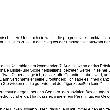
tschieden. Und noch nie wirkte die progressive kolumbianische 
 als Petro 2022 für den Sieg bei der Präsidentschaftswahl benö
rte, dass Kolumbien am kommenden 7. August, wenn er das Präs
e Militär- und Sicherheitsallianz, beitreten werde. In seiner S
: "Iván Cepeda sage ich, dass er alle Garantien haben wird, um 
ann verschärfte er seine Drohungen: "Ich sage es Ihnen ganz k
n Sie wissen nur zu gut, wie hart der Tiger zubeißen kann."
Verachtung gegenüber den Gegnern, den sozialen Bewegungen 
edroht und erklärt hat, dass er, wäre er ein Paramilitär, ein Ge
en der Linken, sollen wissen, dass Sie in mir immer einen erbit