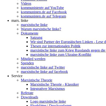
Videos
kommunistentv auf YouTube
kommunisten.de auf Facebook
kommunisten.de auf Telegram
marx. linke
marxistische linke
Warum marxistische linke?
Dokumente
Satzung
Wir sind Partner der Europäischen Linken - Lese 
Thesen zur internationalen Politik
marxistische linke zum Krieg Russlands gegen die
marxistische linke zum Ukraine-Konflikt
Mitglied werden
Spenden
marxistische linke auf Twitter
marxistische linke auf facebook
Service
Marxistische Theorie
Marxistische Theorie - Klassiker
Integrativer Marxismus
Referate
Downloads
Logo marxistische linke
Flugblätter | Druckvorlagen