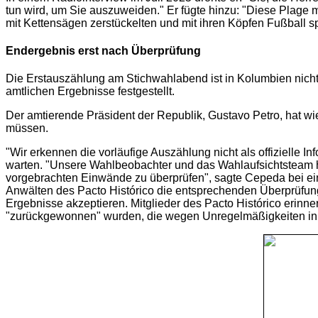
tun wird, um Sie auszuweiden." Er fügte hinzu: "Diese Plage 
mit Kettensägen zerstückelten und mit ihren Köpfen Fußball s
Endergebnis erst nach Überprüfung
Die Erstauszählung am Stichwahlabend ist in Kolumbien nicht
amtlichen Ergebnisse festgestellt.
Der amtierende Präsident der Republik, Gustavo Petro, hat w
müssen.
"Wir erkennen die vorläufige Auszählung nicht als offizielle
warten. "Unsere Wahlbeobachter und das Wahlaufsichtsteam ha
vorgebrachten Einwände zu überprüfen", sagte Cepeda bei e
Anwälten des Pacto Histórico die entsprechenden Überprüfung
Ergebnisse akzeptieren. Mitglieder des Pacto Histórico erin
"zurückgewonnen" wurden, die wegen Unregelmäßigkeiten in 