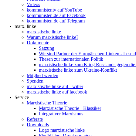
Videos
kommunistentv auf YouTube
kommunisten.de auf Facebook
kommunisten.de auf Telegram
marx. linke
marxistische linke
Warum marxistische linke?
Dokumente
Satzung
Wir sind Partner der Europäischen Linken - Lese 
Thesen zur internationalen Politik
marxistische linke zum Krieg Russlands gegen die
marxistische linke zum Ukraine-Konflikt
Mitglied werden
Spenden
marxistische linke auf Twitter
marxistische linke auf facebook
Service
Marxistische Theorie
Marxistische Theorie - Klassiker
Integrativer Marxismus
Referate
Downloads
Logo marxistische linke
Flugblätter | Druckvorlagen