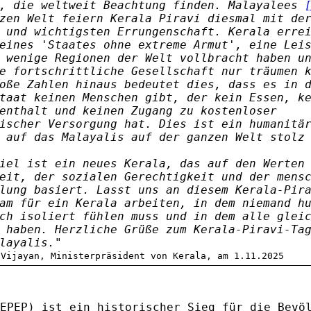
t, die weltweit Beachtung finden. Malayalees
zen Welt feiern Kerala Piravi diesmal mit de
 und wichtigsten Errungenschaft. Kerala erre
eines 'Staates ohne extreme Armut', eine Lei
 wenige Regionen der Welt vollbracht haben u
e fortschrittliche Gesellschaft nur träumen 
oße Zahlen hinaus bedeutet dies, dass es in 
taat keinen Menschen gibt, der kein Essen, k
enthalt und keinen Zugang zu kostenloser
ischer Versorgung hat. Dies ist ein humanitä
 auf das Malayalis auf der ganzen Welt stolz
iel ist ein neues Kerala, das auf den Werten
eit, der sozialen Gerechtigkeit und der mens
lung basiert. Lasst uns an diesem Kerala-Pir
am für ein Kerala arbeiten, in dem niemand h
ch isoliert fühlen muss und in dem alle glei
 haben. Herzliche Grüße zum Kerala-Piravi-Ta
layalis."
 Vijayan, Ministerpräsident von Kerala, am 1.11.2025
EPEP) ist ein historischer Sieg für die Bevö