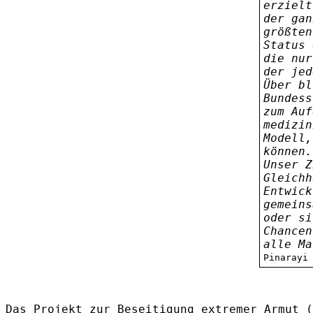
erziel
der gan
größten
Status 
die nur
der jed
Über bl
Bundess
zum Auf
medizin
Modell,
können.
Unser Z
Gleichh
Entwick
gemeins
oder si
Chancen
alle Ma
Pinarayi
Das Projekt zur Beseitigung extremer Armut (