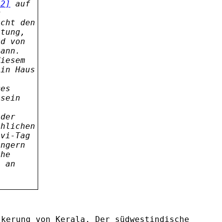
[2]
auf
r
icht den
stung,
nd von
kann.
diesem
ein Haus
res
 sein
 der
chlichen
avi-Tag
ungern
che
g an
lkerung von Kerala. Der südwestindische