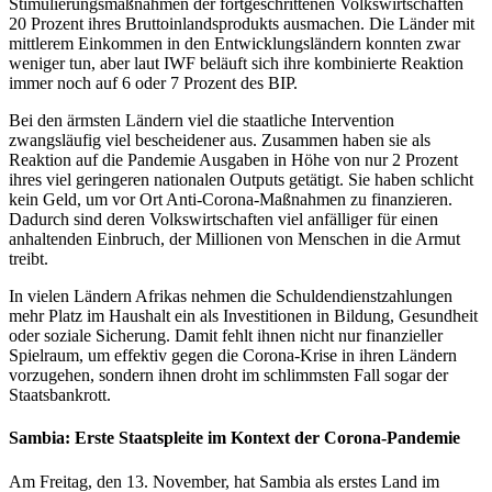
Stimulierungsmaßnahmen der fortgeschrittenen Volkswirtschaften
20 Prozent ihres Bruttoinlandsprodukts ausmachen. Die Länder mit
mittlerem Einkommen in den Entwicklungsländern konnten zwar
weniger tun, aber laut IWF beläuft sich ihre kombinierte Reaktion
immer noch auf 6 oder 7 Prozent des BIP.
Bei den ärmsten Ländern viel die staatliche Intervention
zwangsläufig viel bescheidener aus. Zusammen haben sie als
Reaktion auf die Pandemie Ausgaben in Höhe von nur 2 Prozent
ihres viel geringeren nationalen Outputs getätigt. Sie haben schlicht
kein Geld, um vor Ort Anti-Corona-Maßnahmen zu finanzieren.
Dadurch sind deren Volkswirtschaften viel anfälliger für einen
anhaltenden Einbruch, der Millionen von Menschen in die Armut
treibt.
In vielen Ländern Afrikas nehmen die Schuldendienstzahlungen
mehr Platz im Haushalt ein als Investitionen in Bildung, Gesundheit
oder soziale Sicherung. Damit fehlt ihnen nicht nur finanzieller
Spielraum, um effektiv gegen die Corona-Krise in ihren Ländern
vorzugehen, sondern ihnen droht im schlimmsten Fall sogar der
Staatsbankrott.
Sambia: Erste Staatspleite im Kontext der Corona-Pandemie
Am Freitag, den 13. November, hat Sambia als erstes Land im