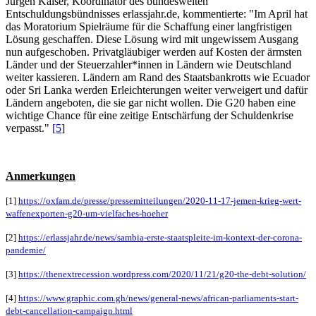
Jürgen Kaiser, Koordinator des bundesweiten
Entschuldungsbündnisses erlassjahr.de, kommentierte: "Im April hat
das Moratorium Spielräume für die Schaffung einer langfristigen
Lösung geschaffen. Diese Lösung wird mit ungewissem Ausgang
nun aufgeschoben. Privatgläubiger werden auf Kosten der ärmsten
Länder und der Steuerzahler*innen in Ländern wie Deutschland
weiter kassieren. Ländern am Rand des Staatsbankrotts wie Ecuador
oder Sri Lanka werden Erleichterungen weiter verweigert und dafür
Ländern angeboten, die sie gar nicht wollen. Die G20 haben eine
wichtige Chance für eine zeitige Entschärfung der Schuldenkrise
verpasst."
[5
]
Anmerkungen
[1]
https://oxfam.de/presse/pressemitteilungen/2020-11-17-jemen-krieg-wert-
waffenexporten-g20-um-vielfaches-hoeher
[2]
https://erlassjahr.de/news/sambia-erste-staatspleite-im-kontext-der-corona-
pandemie/
[3]
https://thenextrecession.wordpress.com/2020/11/21/g20-the-debt-solution/
[4]
https://www.graphic.com.gh/news/general-news/african-parliaments-start-
debt-cancellation-campaign.html