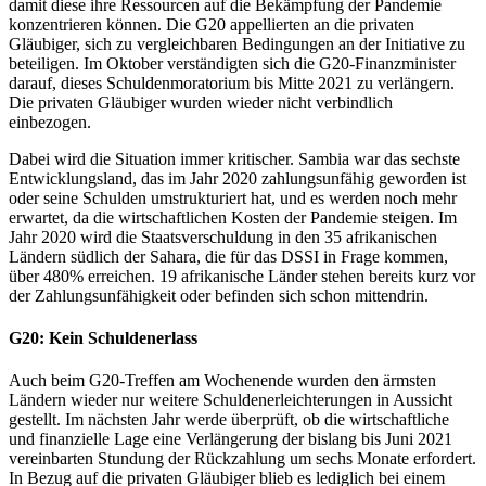
damit diese ihre Ressourcen auf die Bekämpfung der Pandemie
konzentrieren können. Die G20 appellierten an die privaten
Gläubiger, sich zu vergleichbaren Bedingungen an der Initiative zu
beteiligen. Im Oktober verständigten sich die G20-Finanzminister
darauf, dieses Schuldenmoratorium bis Mitte 2021 zu verlängern.
Die privaten Gläubiger wurden wieder nicht verbindlich
einbezogen.
Dabei wird die Situation immer kritischer. Sambia war das sechste
Entwicklungsland, das im Jahr 2020 zahlungsunfähig geworden ist
oder seine Schulden umstrukturiert hat, und es werden noch mehr
erwartet, da die wirtschaftlichen Kosten der Pandemie steigen. Im
Jahr 2020 wird die Staatsverschuldung in den 35 afrikanischen
Ländern südlich der Sahara, die für das DSSI in Frage kommen,
über 480% erreichen. 19 afrikanische Länder stehen bereits kurz vor
der Zahlungsunfähigkeit oder befinden sich schon mittendrin.
G20: Kein Schuldenerlass
Auch beim G20-Treffen am Wochenende wurden den ärmsten
Ländern wieder nur weitere Schuldenerleichterungen in Aussicht
gestellt. Im nächsten Jahr werde überprüft, ob die wirtschaftliche
und finanzielle Lage eine Verlängerung der bislang bis Juni 2021
vereinbarten Stundung der Rückzahlung um sechs Monate erfordert.
In Bezug auf die privaten Gläubiger blieb es lediglich bei einem