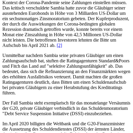
Kontext der Corona-Pandemie seine Zahlungen einstellen müssen.
Das kritisch verschuldete Sambia hatte zuvor die Gläubiger seiner
ausstehenden Eurobonds in Höhe von 3 Milliarden US-Dollar um
ein sechsmonatiges Zinsmoratorium gebeten. Der Kupferproduzent,
der durch die Auswirkungen der Corona-bedingten globalen
Rezession dramatisch getroffen wurde, konnte bereits vor einem
Monat eine Zinszahlung in Höhe von 42,5 Millionen US-Dollar
nicht leisten. Die betroffenen Investoren lehnten die Bitte um
Aufschub bis April 2021 ab.
[2]
Unmittelbar nachdem Sambia seine privaten Gläubiger um einen
Zahlungsaufschub bat, stuften die Ratingagenturen Standard&Poors
und Fitch das Land auf "selektive Zahlungsunfähigkeit" ab. Das
bedeutet, dass sich die Refinanzierung an den Finanzmärkten wegen
des erhöhten Ausfallrisikos verteuert. Damit machten die großen
Ratingagenturen deutlich, dass Bitten um einen Schuldenaufschub
bei privaten Gläubigern zu einer Herabstufung des Kreditratings
führen.
Der Fall Sambia steht exemplarisch für das monatelange Versäumnis
der G20, private Gläubiger verbindlich in das Schuldenmoratorium
"Debt Service Suspension Initiative (DSSI) einzubeziehen.
Im April 2020 billigten die Weltbank und die G20-Finanzminister
die Aussetzung des Schuldendienstes (DSSI) der ärmsten Länder,