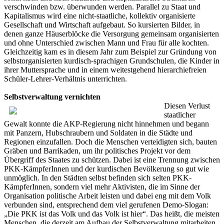
verschwinden bzw. überwunden werden. Parallel zu Staat und
Kapitalismus wird eine nicht-staatliche, kollektiv organisierte
Gesellschaft und Wirtschaft aufgebaut. So kursierten Bilder, in
denen ganze Häuserblöcke die Versorgung gemeinsam organisierten
und ohne Unterschied zwischen Mann und Frau für alle kochten.
Gleichzeitig kam es in diesem Jahr zum Beispiel zur Gründung von
selbstorganisierten kurdisch-sprachigen Grundschulen, die Kinder in
ihrer Muttersprache und in einem weitestgehend hierarchiefreien
Schüler-Lehrer-Verhältnis unterrichten.
Selbstverwaltung vernichten
Diesen Verlust
staatlicher
Gewalt konnte die AKP-Regierung nicht hinnehmen und begann
mit Panzern, Hubschraubern und Soldaten in die Städte und
Regionen einzufallen. Doch die Menschen verteidigten sich, bauten
Gräben und Barrikaden, um ihr politisches Projekt vor dem
Übergriff des Staates zu schützen. Dabei ist eine Trennung zwischen
PKK-KämpferInnen und der kurdischen Bevölkerung so gut wie
unmöglich. In den Städten selbst befinden sich selten PKK-
KämpferInnen, sondern viel mehr Aktivisten, die im Sinne der
Organisation politische Arbeit leisten und dabei eng mit dem Volk
verbunden sind, entsprechend dem viel gerufenen Demo-Slogan:
„Die PKK ist das Volk und das Volk ist hier“. Das heißt, die meisten
Menschen, die derzeit am Aufbau der Selbstverwaltung mitarbeiten,