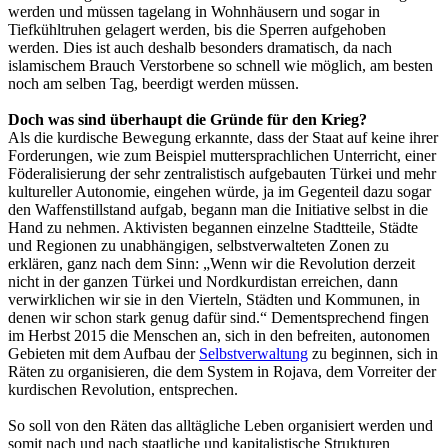
werden und müssen tagelang in Wohnhäusern und sogar in
Tiefkühltruhen gelagert werden, bis die Sperren aufgehoben
werden. Dies ist auch deshalb besonders dramatisch, da nach
islamischem Brauch Verstorbene so schnell wie möglich, am besten
noch am selben Tag, beerdigt werden müssen.
Doch was sind überhaupt die Gründe für den Krieg?
Als die kurdische Bewegung erkannte, dass der Staat auf keine ihrer
Forderungen, wie zum Beispiel muttersprachlichen Unterricht, einer
Föderalisierung der sehr zentralistisch aufgebauten Türkei und mehr
kultureller Autonomie, eingehen würde, ja im Gegenteil dazu sogar
den Waffenstillstand aufgab, begann man die Initiative selbst in die
Hand zu nehmen. Aktivisten begannen einzelne Stadtteile, Städte
und Regionen zu unabhängigen, selbstverwalteten Zonen zu
erklären, ganz nach dem Sinn: „Wenn wir die Revolution derzeit
nicht in der ganzen Türkei und Nordkurdistan erreichen, dann
verwirklichen wir sie in den Vierteln, Städten und Kommunen, in
denen wir schon stark genug dafür sind.“ Dementsprechend fingen
im Herbst 2015 die Menschen an, sich in den befreiten, autonomen
Gebieten mit dem Aufbau der
Selbstverwaltung
zu beginnen, sich in
Räten zu organisieren, die dem System in Rojava, dem Vorreiter der
kurdischen Revolution, entsprechen.
So soll von den Räten das alltägliche Leben organisiert werden und
somit nach und nach staatliche und kapitalistische Strukturen