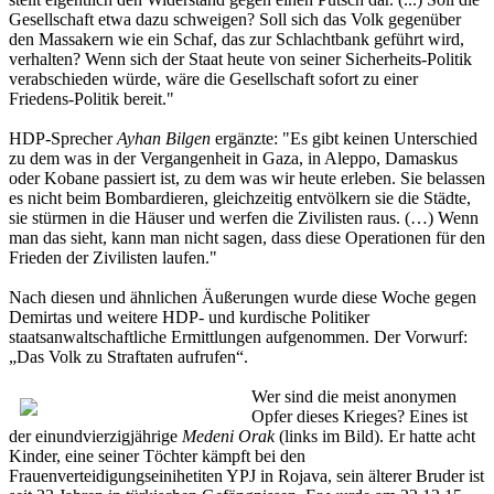
Gesellschaft etwa dazu schweigen? Soll sich das Volk gegenüber
den Massakern wie ein Schaf, das zur Schlachtbank geführt wird,
verhalten? Wenn sich der Staat heute von seiner Sicherheits-Politik
verabschieden würde, wäre die Gesellschaft sofort zu einer
Friedens-Politik bereit."
HDP-Sprecher
Ayhan Bilgen
ergänzte: "Es gibt keinen Unterschied
zu dem was in der Vergangenheit in Gaza, in Aleppo, Damaskus
oder Kobane passiert ist, zu dem was wir heute erleben. Sie belassen
es nicht beim Bombardieren, gleichzeitig entvölkern sie die Städte,
sie stürmen in die Häuser und werfen die Zivilisten raus. (…) Wenn
man das sieht, kann man nicht sagen, dass diese Operationen für den
Frieden der Zivilisten laufen."
Nach diesen und ähnlichen Äußerungen wurde diese Woche gegen
Demirtas und weitere HDP- und kurdische Politiker
staatsanwaltschaftliche Ermittlungen aufgenommen. Der Vorwurf:
„Das Volk zu Straftaten aufrufen“.
Wer sind die meist anonymen
Opfer dieses Krieges? Eines ist
der einundvierzigjährige
Medeni Orak
(links im Bild). Er hatte acht
Kinder, eine seiner Töchter kämpft bei den
Frauenverteidigungseinihetiten YPJ in Rojava, sein älterer Bruder ist