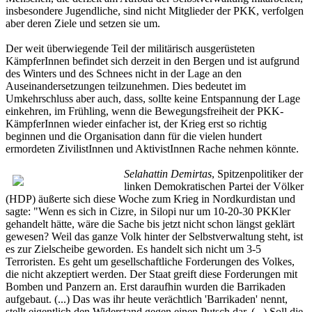
insbesondere Jugendliche, sind nicht Mitglieder der PKK, verfolgen
aber deren Ziele und setzen sie um.
Der weit überwiegende Teil der militärisch ausgerüsteten
KämpferInnen befindet sich derzeit in den Bergen und ist aufgrund
des Winters und des Schnees nicht in der Lage an den
Auseinandersetzungen teilzunehmen. Dies bedeutet im
Umkehrschluss aber auch, dass, sollte keine Entspannung der Lage
einkehren, im Frühling, wenn die Bewegungsfreiheit der PKK-
KämpferInnen wieder einfacher ist, der Krieg erst so richtig
beginnen und die Organisation dann für die vielen hundert
ermordeten ZivilistInnen und AktivistInnen Rache nehmen könnte.
Selahattin Demirtas
, Spitzenpolitiker der
linken Demokratischen Partei der Völker
(HDP) äußerte sich diese Woche zum Krieg in Nordkurdistan und
sagte: "Wenn es sich in Cizre, in Silopi nur um 10-20-30 PKKler
gehandelt hätte, wäre die Sache bis jetzt nicht schon längst geklärt
gewesen? Weil das ganze Volk hinter der Selbstverwaltung steht, ist
es zur Zielscheibe geworden. Es handelt sich nicht um 3-5
Terroristen. Es geht um gesellschaftliche Forderungen des Volkes,
die nicht akzeptiert werden. Der Staat greift diese Forderungen mit
Bomben und Panzern an. Erst daraufhin wurden die Barrikaden
aufgebaut. (...) Das was ihr heute verächtlich 'Barrikaden' nennt,
stellt eigentlich den Widerstand gegen einen Putsch dar. (...) Soll die