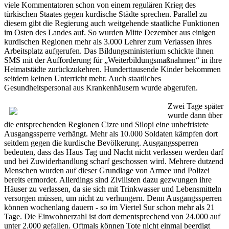
viele Kommentatoren schon von einem regulären Krieg des
türkischen Staates gegen kurdische Städte sprechen. Parallel zu
diesem gibt die Regierung auch weitgehende staatliche Funktionen
im Osten des Landes auf. So wurden Mitte Dezember aus einigen
kurdischen Regionen mehr als 3.000 Lehrer zum Verlassen ihres
Arbeitsplatz aufgerufen. Das Bildungsministerium schickte ihnen
SMS mit der Aufforderung für „Weiterbildungsmaßnahmen“ in ihre
Heimatstädte zurückzukehren. Hunderttausende Kinder bekommen
seitdem keinen Unterricht mehr. Auch staatliches
Gesundheitspersonal aus Krankenhäusern wurde abgerufen.
Zwei Tage später
wurde dann über
die entsprechenden Regionen Cizre und Silopi eine unbefristete
Ausgangssperre verhängt. Mehr als 10.000 Soldaten kämpfen dort
seitdem gegen die kurdische Bevölkerung. Ausgangssperren
bedeuten, dass das Haus Tag und Nacht nicht verlassen werden darf
und bei Zuwiderhandlung scharf geschossen wird. Mehrere dutzend
Menschen wurden auf dieser Grundlage von Armee und Polizei
bereits ermordet. Allerdings sind Zivilisten dazu gezwungen ihre
Häuser zu verlassen, da sie sich mit Trinkwasser und Lebensmitteln
versorgen müssen, um nicht zu verhungern. Denn Ausgangssperren
können wochenlang dauern - so im Viertel Sur schon mehr als 21
Tage. Die Einwohnerzahl ist dort dementsprechend von 24.000 auf
unter 2.000 gefallen. Oftmals können Tote nicht einmal beerdigt