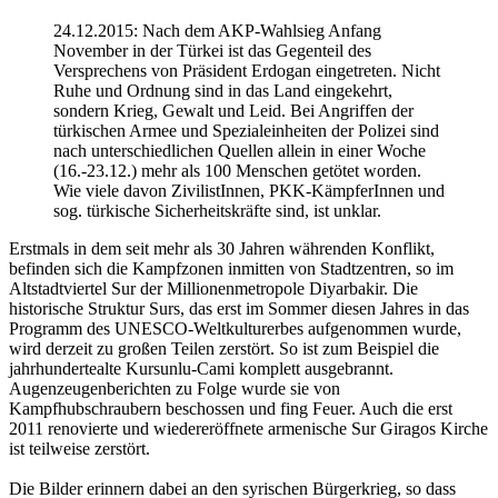
24.12.2015: Nach dem AKP-Wahlsieg Anfang
November in der Türkei ist das Gegenteil des
Versprechens von Präsident Erdogan eingetreten. Nicht
Ruhe und Ordnung sind in das Land eingekehrt,
sondern Krieg, Gewalt und Leid. Bei Angriffen der
türkischen Armee und Spezialeinheiten der Polizei sind
nach unterschiedlichen Quellen allein in einer Woche
(16.-23.12.) mehr als 100 Menschen getötet worden.
Wie viele davon ZivilistInnen, PKK-KämpferInnen und
sog. türkische Sicherheitskräfte sind, ist unklar.
Erstmals in dem seit mehr als 30 Jahren währenden Konflikt,
befinden sich die Kampfzonen inmitten von Stadtzentren, so im
Altstadtviertel Sur der Millionenmetropole Diyarbakir. Die
historische Struktur Surs, das erst im Sommer diesen Jahres in das
Programm des UNESCO-Weltkulturerbes aufgenommen wurde,
wird derzeit zu großen Teilen zerstört. So ist zum Beispiel die
jahrhundertealte Kursunlu-Cami komplett ausgebrannt.
Augenzeugenberichten zu Folge wurde sie von
Kampfhubschraubern beschossen und fing Feuer. Auch die erst
2011 renovierte und wiedereröffnete armenische Sur Giragos Kirche
ist teilweise zerstört.
Die Bilder erinnern dabei an den syrischen Bürgerkrieg, so dass