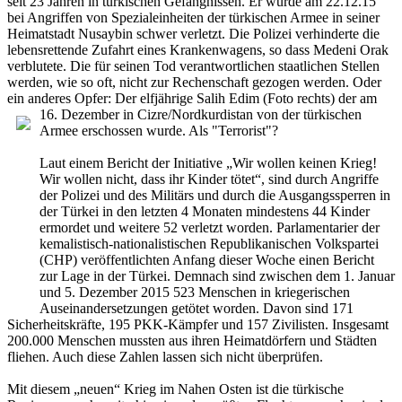
seit 23 Jahren in türkischen Gefängnissen. Er wurde am 22.12.15
bei Angriffen von Spezialeinheiten der türkischen Armee in seiner
Heimatstadt Nusaybin schwer verletzt. Die Polizei verhinderte die
lebensrettende Zufahrt eines Krankenwagens, so dass Medeni Orak
verblutete. Die für seinen Tod verantwortlichen staatlichen Stellen
werden, wie so oft, nicht zur Rechenschaft gezogen werden. Oder
ein anderes Opfer:
Der elfjährige Salih Edim (Foto rechts) der am
16. Dezember in
Cizre/Nordkurdistan von der türkischen
Armee erschossen wurde. Als "Terrorist"?
Laut einem Bericht der Initiative „Wir wollen keinen Krieg!
Wir wollen nicht, dass ihr Kinder tötet“, sind durch Angriffe
der Polizei und des Militärs und durch die Ausgangssperren in
der Türkei in den letzten 4 Monaten mindestens 44 Kinder
ermordet und weitere 52 verletzt worden. Parlamentarier der
kemalistisch-nationalistischen Republikanischen Volkspartei
(CHP) veröffentlichten Anfang dieser Woche einen Bericht
zur Lage in der Türkei. Demnach sind zwischen dem 1. Januar
und 5. Dezember 2015 523 Menschen in kriegerischen
Auseinandersetzungen getötet worden. Davon sind 171
Sicherheitskräfte, 195 PKK-Kämpfer und 157 Zivilisten. Insgesamt
200.000 Menschen mussten aus ihren Heimatdörfern und Städten
fliehen. Auch diese Zahlen lassen sich nicht überprüfen.
Mit diesem „neuen“ Krieg im Nahen Osten ist die türkische