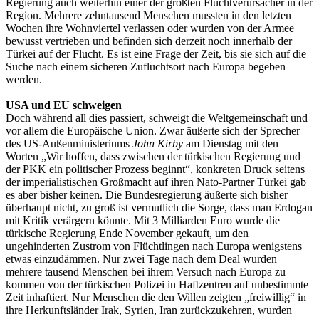
Regierung auch weiterhin einer der größten Fluchtverursacher in der
Region. Mehrere zehntausend Menschen mussten in den letzten
Wochen ihre Wohnviertel verlassen oder wurden von der Armee
bewusst vertrieben und befinden sich derzeit noch innerhalb der
Türkei auf der Flucht. Es ist eine Frage der Zeit, bis sie sich auf die
Suche nach einem sicheren Zufluchtsort nach Europa begeben
werden.
USA und EU schweigen
Doch während all dies passiert, schweigt die Weltgemeinschaft und
vor allem die Europäische Union. Zwar äußerte sich der Sprecher
des US-Außenministeriums
John Kirby
am Dienstag mit den
Worten „Wir hoffen, dass zwischen der türkischen Regierung und
der PKK ein politischer Prozess beginnt“, konkreten Druck seitens
der imperialistischen Großmacht auf ihren Nato-Partner Türkei gab
es aber bisher keinen. Die Bundesregierung äußerte sich bisher
überhaupt nicht, zu groß ist vermutlich die Sorge, dass man Erdogan
mit Kritik verärgern könnte. Mit 3 Milliarden Euro wurde die
türkische Regierung Ende November gekauft, um den
ungehinderten Zustrom von Flüchtlingen nach Europa wenigstens
etwas einzudämmen. Nur zwei Tage nach dem Deal wurden
mehrere tausend Menschen bei ihrem Versuch nach Europa zu
kommen von der türkischen Polizei in Haftzentren auf unbestimmte
Zeit inhaftiert. Nur Menschen die den Willen zeigten „freiwillig“ in
ihre Herkunftsländer Irak, Syrien, Iran zurückzukehren, wurden