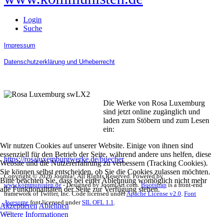
Login
Suche
Impressum
Datenschutzerklärung und Urheberrecht
Die Werke von Rosa Luxemburg
sind jetzt online zugänglich und
laden zum Stöbern und zum Lesen
ein:
Wir nutzen Cookies auf unserer Website. Einige von ihnen sind
essenziell für den Betrieb der Seite, während andere uns helfen, diese
https://rosaluxemburgwerke.de/buecher
Website und die Nutzererfahrung zu verbessern (Tracking Cookies).
Sie können selbst entscheiden, ob Sie die Cookies zulassen möchten.
Copyright © 2026 Joomla!. All Rights Reserved. Powered by
Bitte beachten Sie, dass bei einer Ablehnung womöglich nicht mehr
www.kommunisten.de
- Designed by JoomlArt.com.
Bootstrap
is a front-end
alle Funktionalitäten der Seite zur Verfügung stehen.
framework of Twitter, Inc. Code licensed under
Apache License v2.0
.
Font
Awesome
font licensed under
SIL OFL 1.1
.
Akzeptieren
Ablehnen
Weitere Informationen