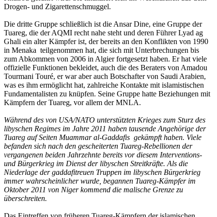
Drogen- und Zigarettenschmuggel.
Die dritte Gruppe schließlich ist die Ansar Dine, eine Gruppe der
Tuareg, die der AQMI recht nahe steht und deren Führer Lyad ag
Ghali ein alter Kämpfer ist, der bereits an den Konflikten von 1990
in Menaka teilgenommen hat, die sich mit Unterbrechungen bis
zum Abkommen von 2006 in Algier fortgesetzt haben. Er hat viele
offizielle Funktionen bekleidet, auch die des Beraters von Amadou
Tourmani Touré, er war aber auch Botschafter von Saudi Arabien,
was es ihm ermöglicht hat, zahlreiche Kontakte mit islamistischen
Fundamentalisten zu knüpfen. Seine Gruppe hatte Beziehungen mit
Kämpfern der Tuareg, vor allem der MNLA.
Während des von USA/NATO unterstützten Krieges zum Sturz des
libyschen Regimes im Jahre 2011 haben tausende Angehörige der
Tuareg auf Seiten Muammar al-Gaddafis gekämpft haben. Viele
befanden sich nach den gescheiterten Tuareg-Rebellionen der
vergangenen beiden Jahrzehnte bereits vor diesem Interventions-
und Bürgerkrieg im Dienst der libyschen Streitkräfte. Als die
Niederlage der gaddafitreuen Truppen im libyschen Bürgerkrieg
immer wahrscheinlicher wurde, begannen Tuareg-Kämpfer im
Oktober 2011 von Niger kommend die malische Grenze zu
überschreiten.
Das Eintreffen von früheren Tuareg-Kämpfern der islamischen