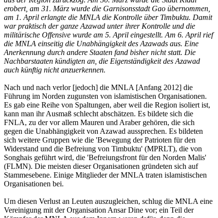
erobert, am 31. März wurde die Garnisonsstadt Gao übernommen,
am 1. April erlangte die MNLA die Kontrolle über Timbuktu. Damit
war praktisch der ganze Azawad unter ihrer Kontrolle und die
militärische Offensive wurde am 5. April eingestellt. Am 6. April rief
die MNLA einseitig die Unabhängigkeit des Azawads aus. Eine
Anerkennung durch andere Staaten fand bisher nicht statt. Die
Nachbarstaaten kündigten an, die Eigenständigkeit des Azawad
auch künftig nicht anzuerkennen.
Nach und nach verlor [jedoch] die MNLA [Anfang 2012] die
Führung im Norden zugunsten von islamistischen Organisationen.
Es gab eine Reihe von Spaltungen, aber weil die Region isoliert ist,
kann man ihr Ausmaß schlecht abschätzen. Es bildete sich die
FNLA, zu der vor allem Mauren und Araber gehören, die sich
gegen die Unabhängigkeit von Azawad aussprechen. Es bildeten
sich weitere Gruppen wie die 'Bewegung der Patrioten für den
Widerstand und die Befreiung von Timbuktu' (MPRLT), die von
Songhais geführt wird, die 'Befreiungsfront für den Norden Malis'
(FLMN). Die meisten dieser Organisationen gründeten sich auf
Stammesebene. Einige Mitglieder der MNLA traten islamistischen
Organisationen bei.
Um diesen Verlust an Leuten auszugleichen, schlug die MNLA eine
Vereinigung mit der Organisation Ansar Dine vor; ein Teil der