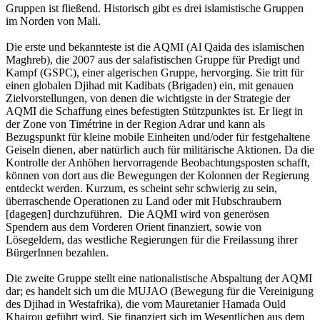
Gruppen ist fließend. Historisch gibt es drei islamistische Gruppen
im Norden von Mali.
Die erste und bekannteste ist die AQMI (Al Qaida des islamischen
Maghreb), die 2007 aus der salafistischen Gruppe für Predigt und
Kampf (GSPC), einer algerischen Gruppe, hervorging. Sie tritt für
einen globalen Djihad mit Kadibats (Brigaden) ein, mit genauen
Zielvorstellungen, von denen die wichtigste in der Strategie der
AQMI die Schaffung eines befestigten Stützpunktes ist. Er liegt in
der Zone von Timétrine in der Region Adrar und kann als
Bezugspunkt für kleine mobile Einheiten und/oder für festgehaltene
Geiseln dienen, aber natürlich auch für militärische Aktionen. Da die
Kontrolle der Anhöhen hervorragende Beobachtungsposten schafft,
können von dort aus die Bewegungen der Kolonnen der Regierung
entdeckt werden. Kurzum, es scheint sehr schwierig zu sein,
überraschende Operationen zu Land oder mit Hubschraubern
[dagegen] durchzuführen. Die AQMI wird von generösen
Spendern aus dem Vorderen Orient finanziert, sowie von
Lösegeldern, das westliche Regierungen für die Freilassung ihrer
BürgerInnen bezahlen.
Die zweite Gruppe stellt eine nationalistische Abspaltung der AQMI
dar; es handelt sich um die MUJAO (Bewegung für die Vereinigung
des Djihad in Westafrika), die vom Mauretanier Hamada Ould
Khairou geführt wird. Sie finanziert sich im Wesentlichen aus dem