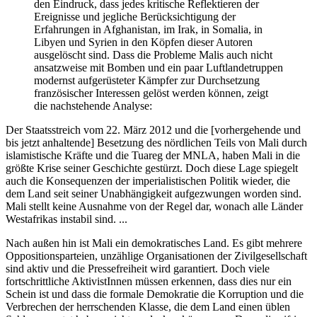
den Eindruck, dass jedes kritische Reflektieren der
Ereignisse und jegliche Berücksichtigung der
Erfahrungen in Afghanistan, im Irak, in Somalia, in
Libyen und Syrien in den Köpfen dieser Autoren
ausgelöscht sind. Dass die Probleme Malis auch nicht
ansatzweise mit Bomben und ein paar Luftlandetruppen
modernst aufgerüsteter Kämpfer zur Durchsetzung
französischer Interessen gelöst werden können, zeigt
die nachstehende Analyse:
Der Staatsstreich vom 22. März 2012 und die [vorhergehende und
bis jetzt anhaltende] Besetzung des nördlichen Teils von Mali durch
islamistische Kräfte und die Tuareg der MNLA, haben Mali in die
größte Krise seiner Geschichte gestürzt. Doch diese Lage spiegelt
auch die Konsequenzen der imperialistischen Politik wieder, die
dem Land seit seiner Unabhängigkeit aufgezwungen worden sind.
Mali stellt keine Ausnahme von der Regel dar, wonach alle Länder
Westafrikas instabil sind. ...
Nach außen hin ist Mali ein demokratisches Land. Es gibt mehrere
Oppositionsparteien, unzählige Organisationen der Zivilgesellschaft
sind aktiv und die Pressefreiheit wird garantiert. Doch viele
fortschrittliche AktivistInnen müssen erkennen, dass dies nur ein
Schein ist und dass die formale Demokratie die Korruption und die
Verbrechen der herrschenden Klasse, die dem Land einen üblen