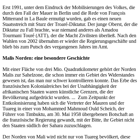
Erst 1991, unter dem Eindruck der Mobilisierungen des Volkes, die
durch den Fall der Mauer in Berlin und die Rede von François
Mitterrand in La Baule ermutigt wurden, gab es einen neuen
Staatsstreich mit Sturz der Troaré-Diktatur. Der junge Oberst, der die
Diktatur zu Fall brachte, war niemand anderes als Amadou
Tourmani Touré (ATT), der die Macht Zivilisten überließ. Nach den
Wahlen von 2002 übernahm er wieder die Regierungsgeschäfte und
blieb bis zum Putsch des vergangenen Jahres im Amt.
Malis Norden: eine besondere Geschichte
Mit einer Fläche von drei Mio. Quadratkilometer gehört der Norden
Malis zur Sahelzone, die schon immer ein Gebiet des Widerstandes
gewesen ist, das man nur schwer kontrollieren konnte. Das Erbe des
französischen Kolonialreiches bei der Unabhängigkeit der
afrikanischen Staaten waren künstliche Grenzen, die der
Bevölkerung aufgedrückt wurden. ... Zum Zeitpunkt der
Entkolonisierung haben sich die Vertreter der Mauren und der
Tuareg in einer von Mohammed Mahmoud Ould Scheich, der
Führer von Timbuktu, am 30. Mai 1958 übergebenen Botschaft an
die französische Regierung gewandt, mit der Bitte, ihr Gebiet nicht
den Staaten südlich der Sahara zuzuschlagen.
Der Norden von Mali wird nicht nur von Tuareg bevölkert, diese