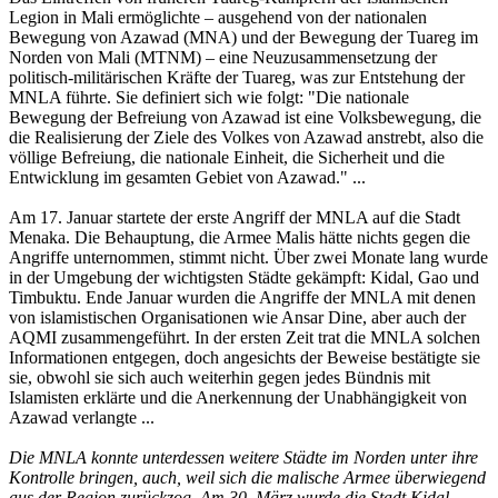
Legion in Mali ermöglichte – ausgehend von der nationalen
Bewegung von Azawad (MNA) und der Bewegung der Tuareg im
Norden von Mali (MTNM) – eine Neuzusammensetzung der
politisch-militärischen Kräfte der Tuareg, was zur Entstehung der
MNLA führte. Sie definiert sich wie folgt: "Die nationale
Bewegung der Befreiung von Azawad ist eine Volksbewegung, die
die Realisierung der Ziele des Volkes von Azawad anstrebt, also die
völlige Befreiung, die nationale Einheit, die Sicherheit und die
Entwicklung im gesamten Gebiet von Azawad." ...
Am 17. Januar startete der erste Angriff der MNLA auf die Stadt
Menaka. Die Behauptung, die Armee Malis hätte nichts gegen die
Angriffe unternommen, stimmt nicht. Über zwei Monate lang wurde
in der Umgebung der wichtigsten Städte gekämpft: Kidal, Gao und
Timbuktu. Ende Januar wurden die Angriffe der MNLA mit denen
von islamistischen Organisationen wie Ansar Dine, aber auch der
AQMI zusammengeführt. In der ersten Zeit trat die MNLA solchen
Informationen entgegen, doch angesichts der Beweise bestätigte sie
sie, obwohl sie sich auch weiterhin gegen jedes Bündnis mit
Islamisten erklärte und die Anerkennung der Unabhängigkeit von
Azawad verlangte ...
Die MNLA konnte unterdessen weitere Städte im Norden unter ihre
Kontrolle bringen, auch, weil sich die malische Armee überwiegend
aus der Region zurückzog. Am 30. März wurde die Stadt Kidal