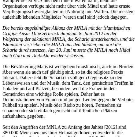
Kämpfer der MNLA aus dem Innern waren dafür, denn die
Organisation verfügte nicht mehr über viele Mittel und hatte ernste
Verpflegungsschwierigkeiten mit Nahrung und Waffen. Die meisten
außerhalb lebenden Mitglieder [waren und] sind jedoch dagegen.
Die bereits angekündigte Allianz der MNLA mit der islamistischen
Gruppe Ansar Dine zerbrach dann am 8. Juni 2012 an der
Weigerung der säkularen MNLA, die Scharia anzuerkennen, und die
Islamisten vertrieben die MNLA aus den Städten, um dort die
Scharia durchzusetzen. Am 28. Juni musste die MNLA nach Kidal
auch Gao und Timbuktu wieder verlassen.
Die Bevölkerung Malis ist weitgehend muslimisch, auch im Norden.
Aber wenn sie auch tief gläubig sind, so ist die religiöse Praxis
tolerant. Daher steht die Scharia in völligem Gegensatz zu den
Lebensweisen und der Musik, dem Tanz, den gemischten Treffen in
Lokalen und auf Plätzen, besonders weil die Frauen in den
Gemeinden eine wichtige Rolle spielen. Daher hat es
Demonstrationen von Frauen und jungen Leuten gegen die Verbote,
Fußball zu spielen, Musik oder Radio zu hören, Fernsehen zu
schauen oder sich einfach gemischt auf öffentlichen Plätzen
aufzuhalten, gegeben.
Seit den Angriffen der MNLA zu Anfang des Jahres [2012] sind
380.000 Menschen aus ihrer Heimat geflohen, entweder in die