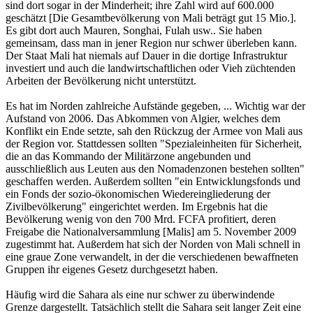
sind dort sogar in der Minderheit; ihre Zahl wird auf 600.000
geschätzt [Die Gesamtbevölkerung von Mali beträgt gut 15 Mio.].
Es gibt dort auch Mauren, Songhai, Fulah usw.. Sie haben
gemeinsam, dass man in jener Region nur schwer überleben kann.
Der Staat Mali hat niemals auf Dauer in die dortige Infrastruktur
investiert und auch die landwirtschaftlichen oder Vieh züchtenden
Arbeiten der Bevölkerung nicht unterstützt.
Es hat im Norden zahlreiche Aufstände gegeben, ... Wichtig war der
Aufstand von 2006. Das Abkommen von Algier, welches dem
Konflikt ein Ende setzte, sah den Rückzug der Armee von Mali aus
der Region vor. Stattdessen sollten "Spezialeinheiten für Sicherheit,
die an das Kommando der Militärzone angebunden und
ausschließlich aus Leuten aus den Nomadenzonen bestehen sollten"
geschaffen werden. Außerdem sollten "ein Entwicklungsfonds und
ein Fonds der sozio-ökonomischen Wiedereingliederung der
Zivilbevölkerung" eingerichtet werden. Im Ergebnis hat die
Bevölkerung wenig von den 700 Mrd. FCFA profitiert, deren
Freigabe die Nationalversammlung [Malis] am 5. November 2009
zugestimmt hat. Außerdem hat sich der Norden von Mali schnell in
eine graue Zone verwandelt, in der die verschiedenen bewaffneten
Gruppen ihr eigenes Gesetz durchgesetzt haben.
Häufig wird die Sahara als eine nur schwer zu überwindende
Grenze dargestellt. Tatsächlich stellt die Sahara seit langer Zeit eine