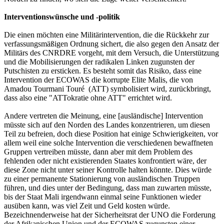
Interventionswünsche und -politik
Die einen möchten eine Militärintervention, die die Rückkehr zur
verfassungsmäßigen Ordnung sichert, die also gegen den Ansatz der
Militärs des CNRDRE vorgeht, mit dem Versuch, die Unterstützung
und die Mobilisierungen der radikalen Linken zugunsten der
Putschisten zu ersticken. Es besteht somit das Risiko, dass eine
Intervention der ECOWAS die korrupte Elite Malis, die von
Amadou Tourmani Touré (ATT) symbolisiert wird, zurückbringt,
dass also eine "ATTokratie ohne ATT" errichtet wird.
Andere vertreten die Meinung, eine [ausländische] Intervention
müsste sich auf den Norden des Landes konzentrieren, um diesen
Teil zu befreien, doch diese Position hat einige Schwierigkeiten, vor
allem weil eine solche Intervention die verschiedenen bewaffneten
Gruppen vertreiben müsste, dann aber mit dem Problem des
fehlenden oder nicht existierenden Staates konfrontiert wäre, der
diese Zone nicht unter seiner Kontrolle halten könnte. Dies würde
zu einer permanente Stationierung von ausländischen Truppen
führen, und dies unter der Bedingung, dass man zuwarten müsste,
bis der Staat Mali irgendwann einmal seine Funktionen wieder
ausüben kann, was viel Zeit und Geld kosten würde.
Bezeichnenderweise hat der Sicherheitsrat der UNO die Forderung
der Afrikanischen Union und der ECOWAS zugunsten einer