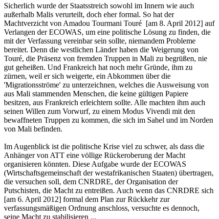
Sicherlich wurde der Staatsstreich sowohl im Innern wie auch
außerhalb Malis verurteilt, doch eher formal. So hat der
Machtverzicht von Amadou Tourmani Touré [am 8. April 2012] auf
Verlangen der ECOWAS, um eine politische Lösung zu finden, die
mit der Verfassung vereinbar sein sollte, niemandem Probleme
bereitet. Denn die westlichen Länder haben die Weigerung von
Touré, die Präsenz von fremden Truppen in Mali zu begrüßen, nie
gut geheißen. Und Frankreich hat noch mehr Gründe, ihm zu
zürnen, weil er sich weigerte, ein Abkommen über die
'Migrationsströme' zu unterzeichnen, welches die Ausweisung von
aus Mali stammenden Menschen, die keine gültigen Papiere
besitzen, aus Frankreich erleichtern sollte. Alle machten ihm auch
seinen Willen zum Vorwurf, zu einem Modus Vivendi mit den
bewaffneten Truppen zu kommen, die sich im Sahel und im Norden
von Mali befinden.
Im Augenblick ist die politische Krise viel zu schwer, als dass die
Anhänger von ATT eine völlige Rückeroberung der Macht
organisieren könnten. Diese Aufgabe wurde der ECOWAS
(Wirtschaftsgemeinschaft der westafrikanischen Staaten) übertragen,
die versuchen soll, dem CNRDRE, der Organisation der
Putschisten, die Macht zu entreißen. Auch wenn das CNRDRE sich
[am 6. April 2012] formal dem Plan zur Rückkehr zur
verfassungsmäßigen Ordnung anschloss, versuchte es dennoch,
seine Macht zu stabilisieren ...