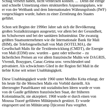
Schlag versetzt haben, nicht verdecken können. ... Denn die eifrige
und schnelle Umsetzung eines strukturellen Anpassungsplans, wie
er von der Weltbank und dem Internationalen Währungsfonds (IWF)
vorgeschlagen wurde, haben zu einer Zerstörung des Staates
geführt.
Schon seit Beginn der 1990er Jahre sah sich die Bevölkerung
großen Sozialkürzungen ausgesetzt, vor allem bei der Gesundheit,
im Schulwesen und bei der sanitären Infrastruktur. Die zwanzig
größten Staatsunternehmen wie die Internationale Bank für Mali
(BIM), die Telefongesellschaft von Mali (SOTELMA), die
Gesellschaft Malis für die Textilentwicklung (CMDT), die Energie
von Mali (EDM) usw. wurden – ganz oder teilweise – zu
lächerlichen Preisen an vor allem französische Multis wie DAGRIS,
Vivendi, Bouygues, Canac-Getma usw. verschleudert und
privatisiert. Als schwächstes Glied in der Region fiel Mali in die
tiefste Krise seit seiner Unabhängigkeit.
Diese Unabhängigkeit wurde 1960 unter Modibo Keita erlangt, der
bis heute für die Menschen Malis ein Vorbild darstellt. Als
überzeugter Panafrikaner mit sozialistischen Ideen wurde er vom
von de Gaulle geführten französischen Staat, der früheren
Kolonialmacht, nie akzeptiert. 1968 wurde er durch einen von
Moussa Traoré geführten Militärputsch gestürzt. Er wurde
eingesperrt und im Militärcamp Djicoroni Para vergiftet.