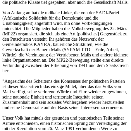
die politische Klasse tief gespalten, aber auch die Gesellschaft Malis.
Von Anfang an hat die radikale Linke, die von der SADI-Partei
(Afrikanische Solidarität für die Demokratie und die
Unabhängigkeit) angeführt wird, ihn ohne Vorbedingungen
unterstützt. Die Mitglieder haben die 'Volksbewegung des 22. März'
(MP22) organisiert, die sich als eine Art [politisches] Gegenstück zu
den Putschisten versteht. Ihr gehören das Netzwerk der
Gemeinderadios KAYRA, bäuerliche Strukturen, wie die
Gewerkschaft der Bauern Malis (SYPAM TTD = Erde, Arbeit,
Würde), die Vereinigung der Vertriebenen Malis und andere kleinere
linke Organisationen an. Die MP22-Bewegung stellte eine direkte
Verbindung zwischen der Erhebung von 1991 und dem Staatsstreich
her:
"Angesichts des Scheiterns des Konsenses der politischen Parteien
ist dieser Staatsstreich das einzige Mittel, über das das Volks von
Mali verfügt, seine verlorene Würde und Ehre wieder zu gewinnen,
seine nationale Einheit und territoriale Integrität, seinen
Zusammenhalt und sein soziales Wohlergehen wieder herzustellen
und seine Demokratie auf der Basis seiner Interessen zu erneuern.
Unser Volk hat mittels der gesunden und patriotischen Teile seiner
Armee entschieden, einen historischen Sprung zur Verteidigung der
mit der Revolution vom 26. März 1991 verbundenen Werte zu