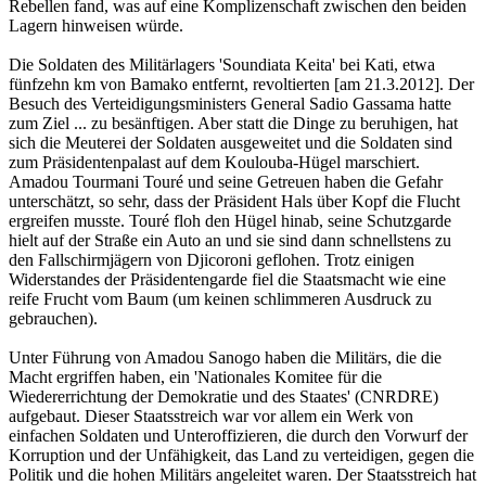
Rebellen fand, was auf eine Komplizenschaft zwischen den beiden
Lagern hinweisen würde.
Die Soldaten des Militärlagers 'Soundiata Keita' bei Kati, etwa
fünfzehn km von Bamako entfernt, revoltierten [am 21.3.2012]. Der
Besuch des Verteidigungsministers General Sadio Gassama hatte
zum Ziel ... zu besänftigen. Aber statt die Dinge zu beruhigen, hat
sich die Meuterei der Soldaten ausgeweitet und die Soldaten sind
zum Präsidentenpalast auf dem Koulouba-Hügel marschiert.
Amadou Tourmani Touré und seine Getreuen haben die Gefahr
unterschätzt, so sehr, dass der Präsident Hals über Kopf die Flucht
ergreifen musste. Touré floh den Hügel hinab, seine Schutzgarde
hielt auf der Straße ein Auto an und sie sind dann schnellstens zu
den Fallschirmjägern von Djicoroni geflohen. Trotz einigen
Widerstandes der Präsidentengarde fiel die Staatsmacht wie eine
reife Frucht vom Baum (um keinen schlimmeren Ausdruck zu
gebrauchen).
Unter Führung von Amadou Sanogo haben die Militärs, die die
Macht ergriffen haben, ein 'Nationales Komitee für die
Wiedererrichtung der Demokratie und des Staates' (CNRDRE)
aufgebaut. Dieser Staatsstreich war vor allem ein Werk von
einfachen Soldaten und Unteroffizieren, die durch den Vorwurf der
Korruption und der Unfähigkeit, das Land zu verteidigen, gegen die
Politik und die hohen Militärs angeleitet waren. Der Staatsstreich hat