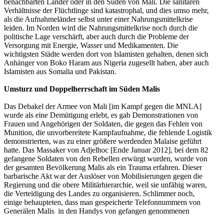
benachbarten Länder oder in den Süden von Mali. Die sanitären
Verhältnisse der Flüchtlinge sind katastrophal, und dies umso mehr,
als die Aufnahmeländer selbst unter einer Nahrungsmittelkrise
leiden. Im Norden wird die Nahrungsmittelkrise noch durch die
politische Lage verschärft, aber auch durch die Probleme der
Versorgung mit Energie, Wasser und Medikamenten. Die
wichtigsten Städte werden dort von Islamisten gehalten, denen sich
Anhänger von Boko Haram aus Nigeria zugesellt haben, aber auch
Islamisten aus Somalia und Pakistan.
Umsturz und Doppelherrschaft im Süden Malis
Das Debakel der Armee von Mali [im Kampf gegen die MNLA]
wurde als eine Demütigung erlebt, es gab Demonstrationen von
Frauen und Angehörigen der Soldaten, die gegen das Fehlen von
Munition, die unvorbereitete Kampfaufnahme, die fehlende Logistik
demonstrierten, was zu einer größere werdenden Malaise geführt
hatte. Das Massaker von Adjelhoc [Ende Januar 2012], bei dem 82
gefangene Soldaten von den Rebellen erwürgt wurden, wurde von
der gesamten Bevölkerung Malis als ein Trauma erfahren. Dieser
barbarische Akt war der Auslöser von Mobilisierungen gegen die
Regierung und die obere Militärhierarchie, weil sie unfähig waren,
die Verteidigung des Landes zu organisieren. Schlimmer noch,
einige behaupteten, dass man gespeicherte Telefonnummern von
Generälen Malis in den Handys von gefangen genommenen