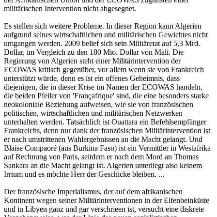
militärischen Intervention nicht abgesegnet.
Es stellen sich weitere Probleme. In dieser Region kann Algerien
aufgrund seines wirtschaftlichen und militärischen Gewichtes nicht
umgangen werden. 2009 belief sich sein Militäretat auf 5,3 Mrd.
Dollar, im Vergleich zu den 180 Mio. Dollar von Mali. Die
Regierung von Algerien steht einer Militärintervention der
ECOWAS kritisch gegenüber, vor allem wenn sie von Frankreich
unterstützt würde, denn es ist ein offenes Geheimnis, dass
diejenigen, die in dieser Krise im Namen der ECOWAS handeln,
die beiden Pfeiler von 'Françafrique' sind, die eine besonders starke
neokoloniale Beziehung aufweisen, wie sie von französischen
politischen, wirtschaftlichen und militärischen Netzwerken
unterhalten werden. Tatsächlich ist Ouattara ein Befehlsempfänger
Frankreichs, denn nur dank der französischen Militärintervention ist
er nach umstrittenen Wahlergebnissen an die Macht gelangt. Und
Blaise Compaoré (aus Burkina Faso) ist ein Vermittler in Westafrika
auf Rechnung von Paris, seitdem er nach dem Mord an Thomas
Sankara an die Macht gelangt ist. Algerien unterliegt also keinem
Irrtum und es möchte Herr der Geschicke bleiben. ...
Der französische Imperialismus, der auf dem afrikanischen
Kontinent wegen seiner Militärinterventionen in der Elfenbeinküste
und in Libyen ganz und gar verschrieen ist, versucht eine diskrete