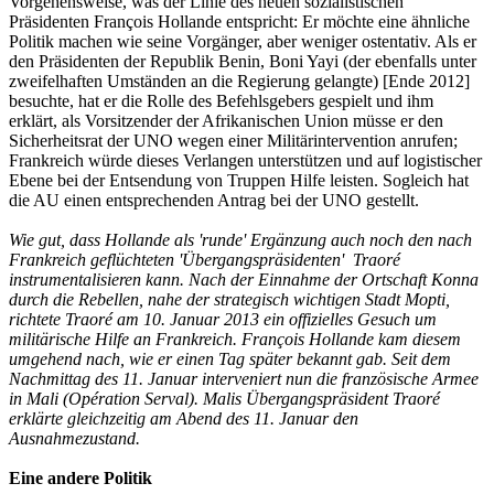
Vorgehensweise, was der Linie des neuen sozialistischen
Präsidenten François Hollande entspricht: Er möchte eine ähnliche
Politik machen wie seine Vorgänger, aber weniger ostentativ. Als er
den Präsidenten der Republik Benin, Boni Yayi (der ebenfalls unter
zweifelhaften Umständen an die Regierung gelangte) [Ende 2012]
besuchte, hat er die Rolle des Befehlsgebers gespielt und ihm
erklärt, als Vorsitzender der Afrikanischen Union müsse er den
Sicherheitsrat der UNO wegen einer Militärintervention anrufen;
Frankreich würde dieses Verlangen unterstützen und auf logistischer
Ebene bei der Entsendung von Truppen Hilfe leisten. Sogleich hat
die AU einen entsprechenden Antrag bei der UNO gestellt.
Wie gut, dass Hollande als 'runde' Ergänzung auch noch den nach
Frankreich geflüchteten 'Übergangspräsidenten' Traoré
instrumentalisieren kann. Nach der Einnahme der Ortschaft Konna
durch die Rebellen, nahe der strategisch wichtigen Stadt Mopti,
richtete Traoré am 10. Januar 2013 ein offizielles Gesuch um
militärische Hilfe an Frankreich. François Hollande kam diesem
umgehend nach, wie er einen Tag später bekannt gab. Seit dem
Nachmittag des 11. Januar interveniert nun die französische Armee
in Mali (Opération Serval). Malis Übergangspräsident Traoré
erklärte gleichzeitig am Abend des 11. Januar den
Ausnahmezustand.
Eine andere Politik