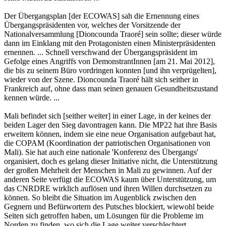
Der Übergangsplan [der ECOWAS] sah die Ernennung eines
Übergangspräsidenten vor, welches der Vorsitzende der
Nationalversammlung [Dioncounda Traoré] sein sollte; dieser würde
dann im Einklang mit den Protagonisten einen Ministerpräsidenten
ernennen. ... Schnell verschwand der Übergangspräsident im
Gefolge eines Angriffs von DemonstrantInnen [am 21. Mai 2012],
die bis zu seinem Büro vordringen konnten [und ihn verprügelten],
wieder von der Szene. Dioncounda Traoré hält sich seither in
Frankreich auf, ohne dass man seinen genauen Gesundheitszustand
kennen würde. ...
Mali befindet sich [seither weiter] in einer Lage, in der keines der
beiden Lager den Sieg davontragen kann. Die MP22 hat ihre Basis
erweitern können, indem sie eine neue Organisation aufgebaut hat,
die COPAM (Koordination der patriotischen Organisationen von
Mali). Sie hat auch eine nationale 'Konferenz des Übergangs'
organisiert, doch es gelang dieser Initiative nicht, die Unterstützung
der großen Mehrheit der Menschen in Mali zu gewinnen. Auf der
anderen Seite verfügt die ECOWAS kaum über Unterstützung, um
das CNRDRE wirklich auflösen und ihren Willen durchsetzen zu
können. So bleibt die Situation im Augenblick zwischen den
Gegnern und Befürwortern des Putsches blockiert, wiewohl beide
Seiten sich getroffen haben, um Lösungen für die Probleme im
Norden zu finden, wo sich die Lage weiter verschlechtert.