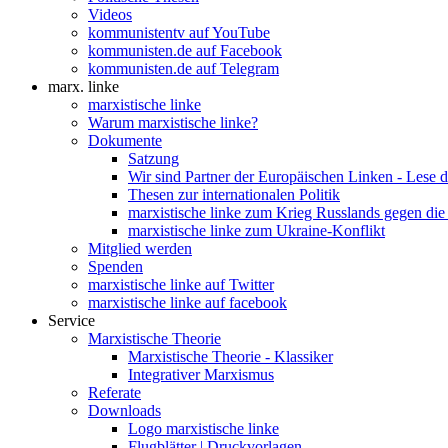
Videos
kommunistentv auf YouTube
kommunisten.de auf Facebook
kommunisten.de auf Telegram
marx. linke
marxistische linke
Warum marxistische linke?
Dokumente
Satzung
Wir sind Partner der Europäischen Linken - Lese 
Thesen zur internationalen Politik
marxistische linke zum Krieg Russlands gegen die
marxistische linke zum Ukraine-Konflikt
Mitglied werden
Spenden
marxistische linke auf Twitter
marxistische linke auf facebook
Service
Marxistische Theorie
Marxistische Theorie - Klassiker
Integrativer Marxismus
Referate
Downloads
Logo marxistische linke
Flugblätter | Druckvorlagen