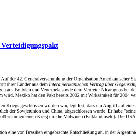
Verteidigungspakt
 Auf der 42. Generalversammlung der Organisation Amerikanischer Staa
itt ihrer Länder aus dem
Interamerikanischen Vertrag über Gegenseiti
egen aus Bolivien und Venezuela sowie dem Vertreter Nicaraguas bei der
m wird. Mexiko hat den Pakt bereits 2002 mit Wirksamkeit für 2004 ver
n Kriegs geschlossen worden war, legt fest, dass ein Angriff auf eines
tlich der Sowjetunion und China, abgeschlossen wurde. Er habe "seine 
roßbritannien einen Krieg um die Malwinen (Falklandinseln). Die USA, e
eine von Brasilien eingebrachte Entschließung an, in der Argentini