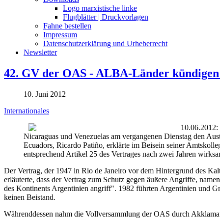
Logo marxistische linke
Flugblätter | Druckvorlagen
Fahne bestellen
Impressum
Datenschutzerklärung und Urheberrecht
Newsletter
42. GV der OAS - ALBA-Länder kündigen 
10. Juni 2012
Internationales
10.06.2012:
Nicaraguas und Venezuelas am vergangenen Dienstag den Austr
Ecuadors, Ricardo Patiño, erklärte im Beisein seiner Amtskoll
entsprechend Artikel 25 des Vertrages nach zwei Jahren wirksa
Der Vertrag, der 1947 in Rio de Janeiro vor dem Hintergrund des Kalte
erläuterte, dass der Vertrag zum Schutz gegen äußere Angriffe, namen
des Kontinents Argentinien angriff". 1982 führten Argentinien und G
keinen Beistand.
Währenddessen nahm die Vollversammlung der OAS durch Akklamation 