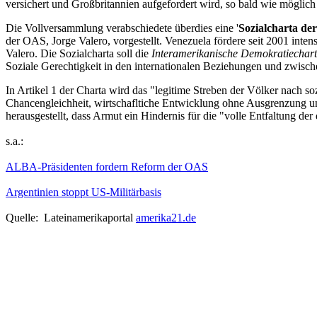
versichert und Großbritannien aufgefordert wird, so bald wie möglic
Die Vollversammlung verabschiedete überdies eine '
Sozialcharta de
der OAS, Jorge Valero, vorgestellt. Venezuela fördere seit 2001 inte
Valero. Die Sozialcharta soll die
Interamerikanische Demokratiechar
Soziale Gerechtigkeit in den internationalen Beziehungen und zwisch
In Artikel 1 der Charta wird das "legitime Streben der Völker nach so
Chancengleichheit, wirtschafltiche Entwicklung ohne Ausgrenzung und a
herausgestellt, dass Armut ein Hindernis für die "volle Entfaltung de
s.a.:
ALBA-Präsidenten fordern Reform der OAS
Argentinien stoppt US-Militärbasis
Quelle: Lateinamerikaportal
amerika21.de