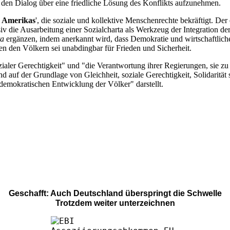
h den Dialog über eine friedliche Lösung des Konflikts aufzunehmen.
r Amerikas
', die soziale und kollektive Menschenrechte bekräftigt. D
nsiv die Ausarbeitung einer Sozialcharta als Werkzeug der Integration
ta
ergänzen, indem anerkannt wird, dass Demokratie und wirtschaftlich
en den Völkern sei unabdingbar für Frieden und Sicherheit.
zialer Gerechtigkeit" und "die Verantwortung ihrer Regierungen, sie zu
uf der Grundlage von Gleichheit, soziale Gerechtigkeit, Solidarität so
r demokratischen Entwicklung der Völker" darstellt.
Geschafft: Auch Deutschland überspringt die Schwelle
Trotzdem weiter unterzeichnen