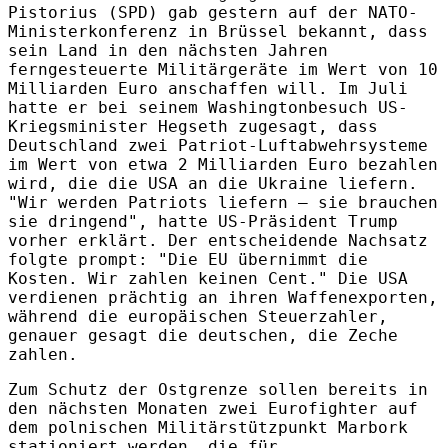
Pistorius (SPD) gab gestern auf der NATO-
Ministerkonferenz in Brüssel bekannt, dass
sein Land in den nächsten Jahren
ferngesteuerte Militärgeräte im Wert von 10
Milliarden Euro anschaffen will. Im Juli
hatte er bei seinem Washingtonbesuch US-
Kriegsminister Hegseth zugesagt, dass
Deutschland zwei Patriot-Luftabwehrsysteme
im Wert von etwa 2 Milliarden Euro bezahlen
wird, die die USA an die Ukraine liefern.
"Wir werden Patriots liefern – sie brauchen
sie dringend", hatte US-Präsident Trump
vorher erklärt. Der entscheidende Nachsatz
folgte prompt: "Die EU übernimmt die
Kosten. Wir zahlen keinen Cent." Die USA
verdienen prächtig an ihren Waffenexporten,
während die europäischen Steuerzahler,
genauer gesagt die deutschen, die Zeche
zahlen.
Zum Schutz der Ostgrenze sollen bereits in
den nächsten Monaten zwei Eurofighter auf
dem polnischen Militärstützpunkt Marbork
stationiert werden, die für