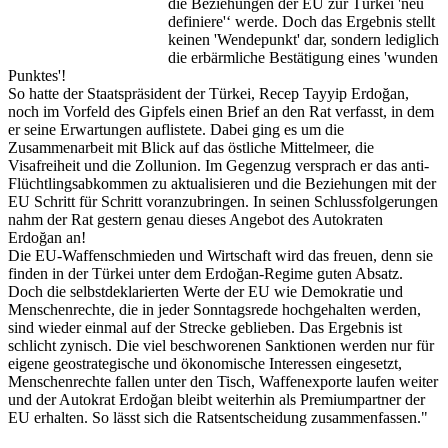
die Beziehungen der EU zur Türkei 'neu
definiere'‘ werde. Doch das Ergebnis stellt
keinen 'Wendepunkt' dar, sondern lediglich
die erbärmliche Bestätigung eines 'wunden
Punktes'!
So hatte der Staatspräsident der Türkei, Recep Tayyip Erdoğan,
noch im Vorfeld des Gipfels einen Brief an den Rat verfasst, in dem
er seine Erwartungen auflistete. Dabei ging es um die
Zusammenarbeit mit Blick auf das östliche Mittelmeer, die
Visafreiheit und die Zollunion. Im Gegenzug versprach er das anti-
Flüchtlingsabkommen zu aktualisieren und die Beziehungen mit der
EU Schritt für Schritt voranzubringen. In seinen Schlussfolgerungen
nahm der Rat gestern genau dieses Angebot des Autokraten
Erdoğan an!
Die EU-Waffenschmieden und Wirtschaft wird das freuen, denn sie
finden in der Türkei unter dem Erdoğan-Regime guten Absatz.
Doch die selbstdeklarierten Werte der EU wie Demokratie und
Menschenrechte, die in jeder Sonntagsrede hochgehalten werden,
sind wieder einmal auf der Strecke geblieben. Das Ergebnis ist
schlicht zynisch. Die viel beschworenen Sanktionen werden nur für
eigene geostrategische und ökonomische Interessen eingesetzt,
Menschenrechte fallen unter den Tisch, Waffenexporte laufen weiter
und der Autokrat Erdoğan bleibt weiterhin als Premiumpartner der
EU erhalten. So lässt sich die Ratsentscheidung zusammenfassen."