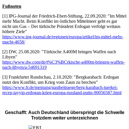
Fußnoten
[1] IPG-Journal der Friedrich-Ebert-Stiftung, 22.09.2020: "Im Mittel
mehr Macht. Beim Konflikt im östlichen Mittelmeer geht es gar
nicht um Gas – Der türkische Präsident Erdogan verfolgt weitaus
höhere Ziele"
https://www.ipg-journal.de/regionen/europa/artikel/im-mittel-mehr-
macht-4658/
[2] DW, 25.08.2020: "Türkische A400M bringen Waffen nach
Libyen"
https://www.dw.com/de/t%C3%BCrkische-a400m-bringen-waffen-
nach-libyen/a-54691319
[3] Frankfurter Rundschau, 2.10.2020: "Bergkarabach: Erdogan
nutzt den Konflikt, um Krieg vom Zaun zu brechen"
https://www.fr.de/meinung/gastbeitraege/berg-karabach-tuerkei-
recep-tayyip-erdogan-krieg-europa-russland-putin-90056587.html
Geschafft: Auch Deutschland überspringt die Schwelle
Trotzdem weiter unterzeichnen