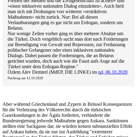
Freiheit der Medien und die Zivilgesellschaft zu achten« und
»einen inklusiven nationalen Dialog einzuleiten«. Auch hielt
man sich mit Drohungen von weiteren »restriktiven
Maßnahmen« nicht zurück. Nur: Bei all diesen
Verlautbarungen ging es gar nicht um Erdogan, sondern um
Belarus.
Nur wenige Zeilen vorher ging es über mehrere Absätze um
die Türkei. Doch vergeblich sucht man dort nach Forderungen
zur Beendigung von Gewalt und Repression, zur Freilassung
politischer Gefangener oder eines inklusiven nationalen
Dialogs. Dabei passen die Forderungen, die an Belarus
gerichtet wurden, doch auch wie die Faust aufs Auge auf die
Türkei unter dem Erdogan-Regime."
Özlem Alev Demirel (MdEP, DIE LINKE) im
nd, 06.10.2020
Nachtrag am 12.10.2020
Aber während Griechenland und Zypern in Brüssel Konsequenzen
für die Verletzung des Völkerrechts durch die türkischen
Gaserkundungen in der Ägäis forderten, verhinderte die
Bundesregierung jedwede Maßnahme gegen Ankara. Sanktionen
stellten eine Sackgasse dar, sie würden keinen substanziellen Effekt
auf Ankara haben, da sie nur zur Ausbildung "extremerer