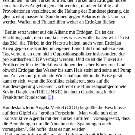
Positionen" in der Türkei führten, der Türkei und Erdoğan müsse
ein attraktives Angebot gemacht werden, damit er künftig auf
Provokationen verzichtet, so die Haltung der Bundesregierung, die
gleichzeitig massiv für Sanktionen gegen Belarus eintrat. Und so
werden Waffen und Finanzhilfen weiter an Erdoğan fließen.
"Berlin setzt weiter auf die Allianz mit Erdoğan. Da ist der
Flüchtlingspakt, den man, koste es was es wolle, halten will. Da ist
das Ziel, die Türkei in der Nato zu halten, auch wenn Erdoğan
Krieg gegen die Kurden im eigenen Land führt und nahezu kein
Tag vergeht, an dem nicht Oppositionspolitiker insbesondere der
pro-kurdischen HDP verfolgt werden. Und da ist die Türkei als
Profitcenter für die Direktinvestitionen deutscher Konzerne. Und
obwohl Erdoğan das Wasser bis zum Hals steht und seine auf Pump
und Ausverkauf gründende Wirtschaftspolitik in die Krise gerät,
kann er sich, wenn die Konflikte eskalieren, stets auf die
Bundesregierung verlassen", schreibt die Bundestagsabgeordnete
Sevim Dagdelen (DIE LINKE) in einem Gastbeitrag in der
Frankfurter Rundschau.
[3]
Bundeskanzlerin Angela Merkel (CDU) begrüßte die Beschlüsse
auf dem Gipfel als "großen Fortschritt". Man wolle nun eine
"konstruktive Agenda mit der Türkei aufrufen - vorausgesetzt, dass
die Bemühungen um die Abnahme der Spannungen auch
vorangehen". Sie hoffe, dass es nun wieder
"Verhandlungsdynamik" mit der Türkei auch mit Blick auf die