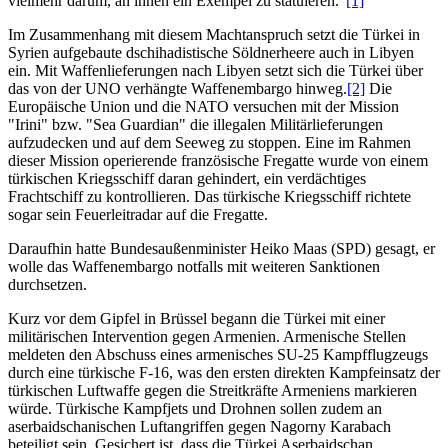
vielmehr darum, an ihnen ein Exempel zu statuieren."
[1]
Im Zusammenhang mit diesem Machtanspruch setzt die Türkei in
Syrien aufgebaute dschihadistische Söldnerheere auch in Libyen
ein. Mit Waffenlieferungen nach Libyen setzt sich die Türkei über
das von der UNO verhängte Waffenembargo hinweg.
[2]
Die
Europäische Union und die NATO versuchen mit der Mission
"Irini" bzw. "Sea Guardian" die illegalen Militärlieferungen
aufzudecken und auf dem Seeweg zu stoppen. Eine im Rahmen
dieser Mission operierende französische Fregatte wurde von einem
türkischen Kriegsschiff daran gehindert, ein verdächtiges
Frachtschiff zu kontrollieren. Das türkische Kriegsschiff richtete
sogar sein Feuerleitradar auf die Fregatte.
Daraufhin hatte Bundesaußenminister Heiko Maas (SPD) gesagt, er
wolle das Waffenembargo notfalls mit weiteren Sanktionen
durchsetzen.
Kurz vor dem Gipfel in Brüssel begann die Türkei mit einer
militärischen Intervention gegen Armenien. Armenische Stellen
meldeten den Abschuss eines armenisches SU-25 Kampfflugzeugs
durch eine türkische F-16, was den ersten direkten Kampfeinsatz der
türkischen Luftwaffe gegen die Streitkräfte Armeniens markieren
würde. Türkische Kampfjets und Drohnen sollen zudem an
aserbaidschanischen Luftangriffen gegen Nagorny Karabach
beteiligt sein. Gesichert ist, dass die Türkei Aserbaidschan