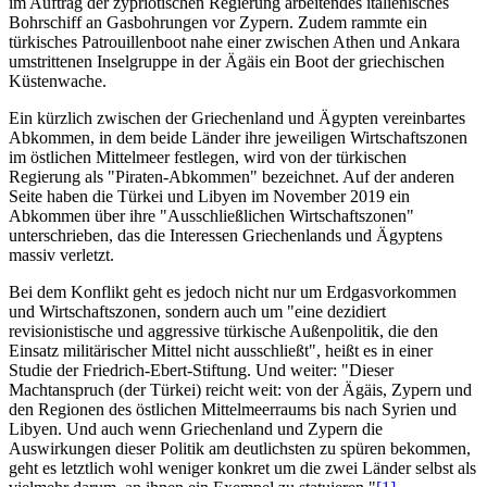
im Auftrag der zypriotischen Regierung arbeitendes italienisches
Bohrschiff an Gasbohrungen vor Zypern. Zudem rammte ein
türkisches Patrouillenboot nahe einer zwischen Athen und Ankara
umstrittenen Inselgruppe in der Ägäis ein Boot der griechischen
Küstenwache.
Ein kürzlich zwischen der Griechenland und Ägypten vereinbartes
Abkommen, in dem beide Länder ihre jeweiligen Wirtschaftszonen
im östlichen Mittelmeer festlegen, wird von der türkischen
Regierung als "Piraten-Abkommen" bezeichnet. Auf der anderen
Seite haben die Türkei und Libyen im November 2019 ein
Abkommen über ihre "Ausschließlichen Wirtschaftszonen"
unterschrieben, das die Interessen Griechenlands und Ägyptens
massiv verletzt.
Bei dem Konflikt geht es jedoch nicht nur um Erdgasvorkommen
und Wirtschaftszonen, sondern auch um "eine dezidiert
revisionistische und aggressive türkische Außenpolitik, die den
Einsatz militärischer Mittel nicht ausschließt", heißt es in einer
Studie der Friedrich-Ebert-Stiftung. Und weiter: "Dieser
Machtanspruch (der Türkei) reicht weit: von der Ägäis, Zypern und
den Regionen des östlichen Mittelmeerraums bis nach Syrien und
Libyen. Und auch wenn Griechenland und Zypern die
Auswirkungen dieser Politik am deutlichsten zu spüren bekommen,
geht es letztlich wohl weniger konkret um die zwei Länder selbst als