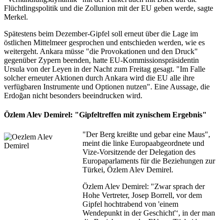
Flüchtlingspolitik und die Zollunion mit der EU geben werde, sagte
Merkel.
Spätestens beim Dezember-Gipfel soll erneut über die Lage im
östlichen Mittelmeer gesprochen und entschieden werden, wie es
weitergeht. Ankara müsse "die Provokationen und den Druck"
gegenüber Zypern beenden, hatte EU-Kommissionspräsidentin
Ursula von der Leyen in der Nacht zum Freitag gesagt. "Im Falle
solcher erneuter Aktionen durch Ankara wird die EU alle ihre
verfügbaren Instrumente und Optionen nutzen". Eine Aussage, die
Erdoğan nicht besonders beeindrucken wird.
Özlem Alev Demirel: "Gipfeltreffen mit zynischem Ergebnis"
"Der Berg kreißte und gebar eine Maus",
meint die linke Europaabgeordnete und
Vize-Vorsitzende der Delegation des
Europaparlaments für die Beziehungen zur
Türkei, Özlem Alev Demirel.
Özlem Alev Demirel: "Zwar sprach der
Hohe Vertreter, Josep Borrell, vor dem
Gipfel hochtrabend von 'einem
Wendepunkt in der Geschicht'‘, in der man