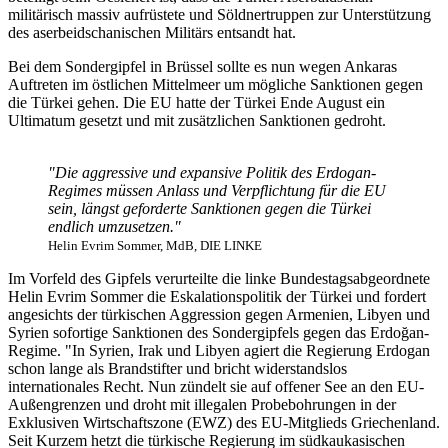
militärisch massiv aufrüstete und Söldnertruppen zur Unterstützung
des aserbeidschanischen Militärs entsandt hat.
Bei dem Sondergipfel in Brüssel sollte es nun wegen Ankaras
Auftreten im östlichen Mittelmeer um mögliche Sanktionen gegen
die Türkei gehen. Die EU hatte der Türkei Ende August ein
Ultimatum gesetzt und mit zusätzlichen Sanktionen gedroht.
"Die aggressive und expansive Politik des Erdogan-
Regimes müssen Anlass und Verpflichtung für die EU
sein, längst geforderte Sanktionen gegen die Türkei
endlich umzusetzen."
Helin Evrim Sommer, MdB, DIE LINKE
Im Vorfeld des Gipfels verurteilte die linke Bundestagsabgeordnete
Helin Evrim Sommer die Eskalationspolitik der Türkei und fordert
angesichts der türkischen Aggression gegen Armenien, Libyen und
Syrien sofortige Sanktionen des Sondergipfels gegen das Erdoğan-
Regime. "In Syrien, Irak und Libyen agiert die Regierung Erdogan
schon lange als Brandstifter und bricht widerstandslos
internationales Recht. Nun zündelt sie auf offener See an den EU-
Außengrenzen und droht mit illegalen Probebohrungen in der
Exklusiven Wirtschaftszone (EWZ) des EU-Mitglieds Griechenland.
Seit Kurzem hetzt die türkische Regierung im südkaukasischen