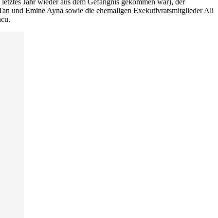
t letztes Jahr wieder aus dem Gefängnis gekommen war), der
 Tan und Emine Ayna sowie die ehemaligen Exekutivratsmitglieder Ali
ncu.