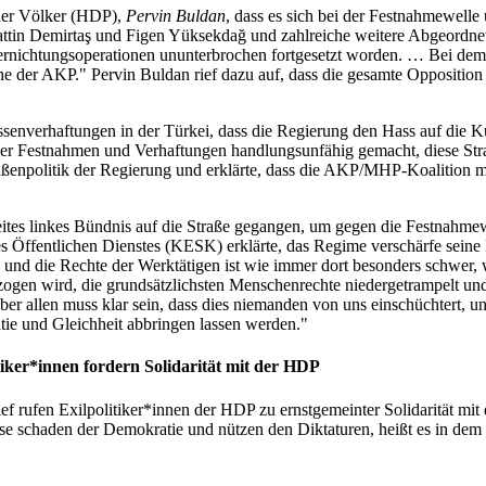
 der Völker (HDP),
Pervin Buldan
, dass es sich bei der Festnahmewell
attin Demirtaş und Figen Yüksekdağ und zahlreiche weitere Abgeordnet
 Vernichtungsoperationen ununterbrochen fortgesetzt worden. … Bei dem
che der AKP." Pervin Buldan rief dazu auf, dass die gesamte Oppositi
ssenverhaftungen in der Türkei, dass die Regierung den Hass auf die 
ber Festnahmen und Verhaftungen handlungsunfähig gemacht, diese Strat
ußenpolitik der Regierung und erklärte, dass die AKP/MHP-Koalition mi
breites linkes Bündnis auf die Straße gegangen, um gegen die Festnahme
s Öffentlichen Dienstes (KESK) erklärte, das Regime verschärfe seine
e und die Rechte der Werktätigen ist wie immer dort besonders schwer,
ogen wird, die grundsätzlichsten Menschenrechte niedergetrampelt und P
r allen muss klar sein, dass dies niemanden von uns einschüchtert, u
e und Gleichheit abbringen lassen werden."
tiker*innen fordern Solidarität mit der HDP
ef rufen Exilpolitiker*innen der HDP zu ernstgemeinter Solidarität mit
e schaden der Demokratie und nützen den Diktaturen, heißt es in dem