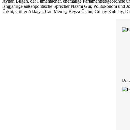
Ayhan Bilgen, der Filmemacher, ehemalige Parlamentsabgeordnete und
langjährige außenpolitische Sprecher Nazmi Gür, Politökonom und Jo
Ürküt, Gülfer Akkaya, Can Memiş, Beyza Üstün, Günay Kubilay, Dil
Der b