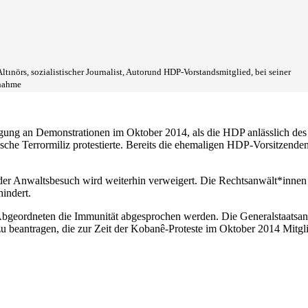
ltınörs, sozialistischer Journalist, Autorund HDP-Vorstandsmitglied, bei seiner
nahme
igung an Demonstrationen im Oktober 2014, als die HDP anlässlich des
tische Terrormiliz protestierte. Bereits die ehemaligen HDP-Vorsitzen
der Anwaltsbesuch wird weiterhin verweigert. Die Rechtsanwält*inne
indert.
geordneten die Immunität abgesprochen werden. Die Generalstaatsanw
 beantragen, die zur Zeit der Kobanê-Proteste im Oktober 2014 Mitgl