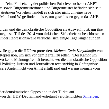
e um "eine Fortsetzung der politischen Putschversuche der AKP"
e sowie Bürgermeisterinnen und Bürgermeister befinden sich seit
 gestrigen Vorgehen handelt es sich also nicht um eine neue
on Mittel und Wege finden müsse, um geschlossen gegen das AKP-
Kurden und die demokratische Opposition als Ausweg nutzt, um ihre
egie sei Teil des 2014 vom türkischen Sicherheitsrat beschlossenen
t der Repressionswelle versuche, sich einige Tage länger auf den
welle gegen die HDP zu protestiert.
Mehmet Emin Kırşanlıoğlu
von
 Repression, um sich vor dem Zerfall zu retten: "Der Kampf um
 wo keine Meinungsfreiheit herrscht, wo die demokratische Opposition
olitiker, Juristen und Journalisten rechtswidrig in Gefängnisse
nsere Augen nicht von Angst erfüllt sind und wir uns niemals vom
 der demokratischen Opposition in der Türkei auf.
 von der HDP-Deutschlandvertretung veröffentlichten
Schreiben
.