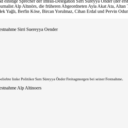
 einstige Sprecher der Imrali-Delegation Sirri Süreyya Önder (der ers
urnalist Alp Altınörs, die früheren Abgeordneten Ayla Akat Ata, Altan
ek Yağlı, Berfin Köse, Bircan Yorulmaz, Cihan Erdal und Pervin Odu
.
eliebte linke Politiker Sırrı Süreyya Önder Freitagmorgen bei seiner Festnahme