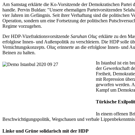
Am Samstag erklärte die Ko-Vorsitzende der Demokratischen Partei
handle. Pervin Buldan: "Unsere ehemaligen Parteivorsitzenden Selah
vier Jahren im Gefängnis. Seit ihrer Verhaftung sind die politischen
Operation, sondern um eine Fortsetzung der politischen Putschversu
Regime vorzugehen.
Der HDP-Vizefraktionsvorsitzende
Saruhan Oluç
erklärte zu den Ma
erfolglose Innen- und Außenpolitik zu verschleiern. Die HDP solle ü
Vernichtungskonzepts. Oluç erinnerte an die erfolglose Innen- und A
Beinen zu halten.
In Istanbul ist ein 
der Gewerkschaft de
Freiheit, Demokrati
mit Repression überz
geworfen werden. Abe
Kampf um Demokrati
Türkische Exilpoli
In einem offenen Bri
Beschwichtigungspolitik, Wegschauen und verbale Lippenbekenntniss
Linke und Grüne solidarisch mit der HDP