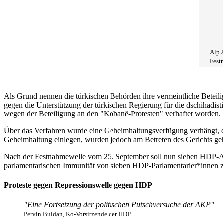
Alp A
Fest
Als Grund nennen die türkischen Behörden ihre vermeintliche Beteil
gegen die Unterstützung der türkischen Regierung für die dschihadis
wegen der Beteiligung an den "Kobanê-Protesten" verhaftet worden.
Über das Verfahren wurde eine Geheimhaltungsverfügung verhängt, 
Geheimhaltung einlegen, wurden jedoch am Betreten des Gerichts geh
Nach der Festnahmewelle vom 25. September soll nun sieben HDP-Ab
parlamentarischen Immunität von sieben HDP-Parlamentarier*innen zu
Proteste gegen Repressionswelle gegen HDP
"Eine Fortsetzung der politischen Putschversuche der AKP"
Pervin Buldan, Ko-Vorsitzende der HDP