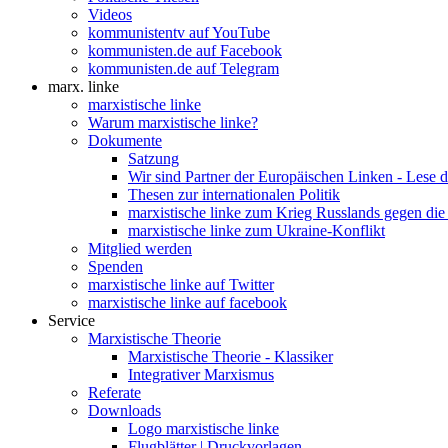
Videos
kommunistentv auf YouTube
kommunisten.de auf Facebook
kommunisten.de auf Telegram
marx. linke
marxistische linke
Warum marxistische linke?
Dokumente
Satzung
Wir sind Partner der Europäischen Linken - Lese 
Thesen zur internationalen Politik
marxistische linke zum Krieg Russlands gegen die
marxistische linke zum Ukraine-Konflikt
Mitglied werden
Spenden
marxistische linke auf Twitter
marxistische linke auf facebook
Service
Marxistische Theorie
Marxistische Theorie - Klassiker
Integrativer Marxismus
Referate
Downloads
Logo marxistische linke
Flugblätter | Druckvorlagen