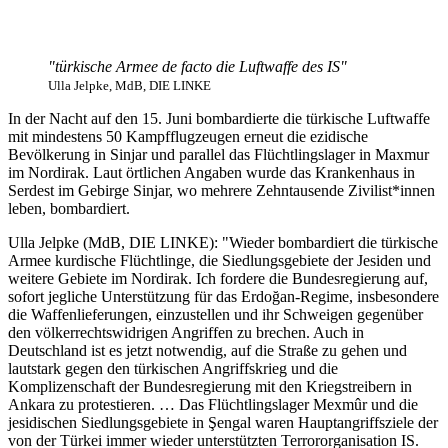
"türkische Armee de facto die Luftwaffe des IS"
Ulla Jelpke, MdB, DIE LINKE
In der Nacht auf den 15. Juni bombardierte die türkische Luftwaffe
mit mindestens 50 Kampfflugzeugen erneut die ezidische
Bevölkerung in Sinjar und parallel das Flüchtlingslager in Maxmur
im Nordirak. Laut örtlichen Angaben wurde das Krankenhaus in
Serdest im Gebirge Sinjar, wo mehrere Zehntausende Zivilist*innen
leben, bombardiert.
Ulla Jelpke (MdB, DIE LINKE): "Wieder bombardiert die türkische
Armee kurdische Flüchtlinge, die Siedlungsgebiete der Jesiden und
weitere Gebiete im Nordirak. Ich fordere die Bundesregierung auf,
sofort jegliche Unterstützung für das Erdoğan-Regime, insbesondere
die Waffenlieferungen, einzustellen und ihr Schweigen gegenüber
den völkerrechtswidrigen Angriffen zu brechen. Auch in
Deutschland ist es jetzt notwendig, auf die Straße zu gehen und
lautstark gegen den türkischen Angriffskrieg und die
Komplizenschaft der Bundesregierung mit den Kriegstreibern in
Ankara zu protestieren. … Das Flüchtlingslager Mexmûr und die
jesidischen Siedlungsgebiete in Şengal waren Hauptangriffsziele der
von der Türkei immer wieder unterstützten Terrororganisation IS.