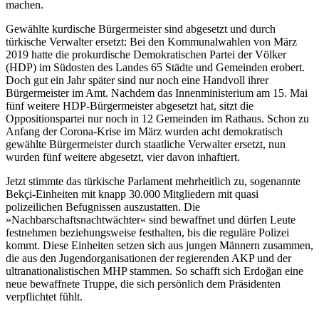
machen.
Gewählte kurdische Bürgermeister sind abgesetzt und durch
türkische Verwalter ersetzt: Bei den Kommunalwahlen von März
2019 hatte die prokurdische Demokratischen Partei der Völker
(HDP) im Südosten des Landes 65 Städte und Gemeinden erobert.
Doch gut ein Jahr später sind nur noch eine Handvoll ihrer
Bürgermeister im Amt. Nachdem das Innenministerium am 15. Mai
fünf weitere HDP-Bürgermeister abgesetzt hat, sitzt die
Oppositionspartei nur noch in 12 Gemeinden im Rathaus. Schon zu
Anfang der Corona-Krise im März wurden acht demokratisch
gewählte Bürgermeister durch staatliche Verwalter ersetzt, nun
wurden fünf weitere abgesetzt, vier davon inhaftiert.
Jetzt stimmte das türkische Parlament mehrheitlich zu, sogenannte
Bekçi-Einheiten mit knapp 30.000 Mitgliedern mit quasi
polizeilichen Befugnissen auszustatten. Die
»Nachbarschaftsnachtwächter« sind bewaffnet und dürfen Leute
festnehmen beziehungsweise festhalten, bis die reguläre Polizei
kommt. Diese Einheiten setzen sich aus jungen Männern zusammen,
die aus den Jugendorganisationen der regierenden AKP und der
ultranationalistischen MHP stammen. So schafft sich Erdoğan eine
neue bewaffnete Truppe, die sich persönlich dem Präsidenten
verpflichtet fühlt.