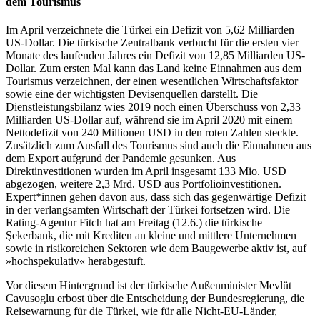
dem Tourismus
Im April verzeichnete die Türkei ein Defizit von 5,62 Milliarden
US-Dollar. Die türkische Zentralbank verbucht für die ersten vier
Monate des laufenden Jahres ein Defizit von 12,85 Milliarden US-
Dollar. Zum ersten Mal kann das Land keine Einnahmen aus dem
Tourismus verzeichnen, der einen wesentlichen Wirtschaftsfaktor
sowie eine der wichtigsten Devisenquellen darstellt. Die
Dienstleistungsbilanz wies 2019 noch einen Überschuss von 2,33
Milliarden US-Dollar auf, während sie im April 2020 mit einem
Nettodefizit von 240 Millionen USD in den roten Zahlen steckte.
Zusätzlich zum Ausfall des Tourismus sind auch die Einnahmen aus
dem Export aufgrund der Pandemie gesunken. Aus
Direktinvestitionen wurden im April insgesamt 133 Mio. USD
abgezogen, weitere 2,3 Mrd. USD aus Portfolioinvestitionen.
Expert*innen gehen davon aus, dass sich das gegenwärtige Defizit
in der verlangsamten Wirtschaft der Türkei fortsetzen wird. Die
Rating-Agentur Fitch hat am Freitag (12.6.) die türkische
Şekerbank, die mit Krediten an kleine und mittlere Unternehmen
sowie in risikoreichen Sektoren wie dem Baugewerbe aktiv ist, auf
»hochspekulativ« herabgestuft.
Vor diesem Hintergrund ist der türkische Außenminister Mevlüt
Cavusoglu erbost über die Entscheidung der Bundesregierung, die
Reisewarnung für die Türkei, wie für alle Nicht-EU-Länder,