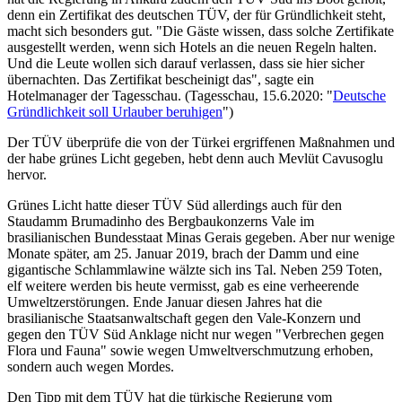
denn ein Zertifikat des deutschen TÜV, der für Gründlichkeit steht,
macht sich besonders gut. "Die Gäste wissen, dass solche Zertifikate
ausgestellt werden, wenn sich Hotels an die neuen Regeln halten.
Und die Leute wollen sich darauf verlassen, dass sie hier sicher
übernachten. Das Zertifikat bescheinigt das", sagte ein
Hotelmanager der Tagesschau. (Tagesschau, 15.6.2020: "
Deutsche
Gründlichkeit soll Urlauber beruhigen
")
Der TÜV überprüfe die von der Türkei ergriffenen Maßnahmen und
der habe grünes Licht gegeben, hebt denn auch Mevlüt Cavusoglu
hervor.
Grünes Licht hatte dieser TÜV Süd allerdings auch für den
Staudamm Brumadinho des Bergbaukonzerns Vale im
brasilianischen Bundesstaat Minas Gerais gegeben. Aber nur wenige
Monate später, am 25. Januar 2019, brach der Damm und eine
gigantische Schlammlawine wälzte sich ins Tal. Neben 259 Toten,
elf weitere werden bis heute vermisst, gab es eine verheerende
Umweltzerstörungen. Ende Januar diesen Jahres hat die
brasilianische Staatsanwaltschaft gegen den Vale-Konzern und
gegen den TÜV Süd Anklage nicht nur wegen "Verbrechen gegen
Flora und Fauna" sowie wegen Umweltverschmutzung erhoben,
sondern auch wegen Mordes.
Den Tipp mit dem TÜV hat die türkische Regierung vom