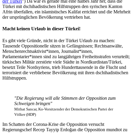
der Türkei
") Da war es gerade mal eine halbes Jahr her, dass die
Türkei mit dschihadistischen Hilfstruppen den syrischen Kanton
Afrin überfallen, ein islamistisches Kalifat errichtet und die Mehrheit
der ursprünglichen Bevölkerung vertrieben hat.
Macht keinen Urlaub in dieser Türkei!
Es gibt viele Gründe, nicht in der Türkei Urlaub zu machen:
Tausende Oppositionelle sitzen in Gefängnissen; Rechtsanwälte,
Menschenrechtsaktivist*innen, Journalist*innen,
Parlamentarier*innen sind zu langjährigen Freiheitsstrafen verurteilt;
türkisches Militär zerstörte viele Städte in Nordkurdistan/Türkei,
besetzt Teile Nordsyriens, trieb Hunderttausende in die Flucht und
terrorisiert die verbliebene Bevölkerung mit ihren dschihadistischen
Hilfstruppen.
"Die Regierung will alle Stimmen der Opposition zum
Schweigen bringen"
Mithat Sancar, Ko-Vorsitzender der Demokratischen Partei der
Völker (HDP)
Im Schatten der Corona-Krise die Opposition versucht
Regierungschef Recep Tayyip Erdoğan die Opposition mundtot zu