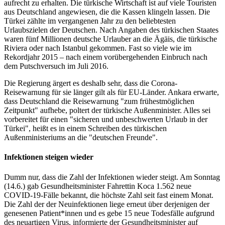
aufrecht zu erhalten. Die türkische Wirtschaft ist auf viele Touristen
aus Deutschland angewiesen, die die Kassen klingeln lassen. Die
Türkei zählte im vergangenen Jahr zu den beliebtesten
Urlaubszielen der Deutschen. Nach Angaben des türkischen Staates
waren fünf Millionen deutsche Urlauber an die Ägäis, die türkische
Riviera oder nach Istanbul gekommen. Fast so viele wie im
Rekordjahr 2015 – nach einem vorübergehenden Einbruch nach
dem Putschversuch im Juli 2016.
Die Regierung ärgert es deshalb sehr, dass die Corona-
Reisewarnung für sie länger gilt als für EU-Länder. Ankara erwarte,
dass Deutschland die Reisewarnung "zum frühestmöglichen
Zeitpunkt" aufhebe, poltert der türkische Außenminister. Alles sei
vorbereitet für einen "sicheren und unbeschwerten Urlaub in der
Türkei", heißt es in einem Schreiben des türkischen
Außenministeriums an die "deutschen Freunde".
Infektionen steigen wieder
Dumm nur, dass die Zahl der Infektionen wieder steigt. Am Sonntag
(14.6.) gab Gesundheitsminister Fahrettin Koca 1.562 neue
COVID-19-Fälle bekannt, die höchste Zahl seit fast einem Monat.
Die Zahl der der Neuinfektionen liege erneut über derjenigen der
genesenen Patient*innen und es gebe 15 neue Todesfälle aufgrund
des neuartigen Virus, informierte der Gesundheitsminister auf