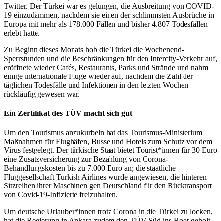
Twitter. Der Türkei war es gelungen, die Ausbreitung von COVID-
19 einzudämmen, nachdem sie einen der schlimmsten Ausbrüche in
Europa mit mehr als 178.000 Fällen und bisher 4.807 Todesfällen
erlebt hatte.
Zu Beginn dieses Monats hob die Türkei die Wochenend-
Sperrstunden und die Beschränkungen für den Intercity-Verkehr auf,
eröffnete wieder Cafés, Restaurants, Parks und Strände und nahm
einige internationale Flüge wieder auf, nachdem die Zahl der
täglichen Todesfälle und Infektionen in den letzten Wochen
rückläufig gewesen war.
Ein Zertifikat des TÜV macht sich gut
Um den Tourismus anzukurbeln hat das Tourismus-Ministerium
Maßnahmen für Flughäfen, Busse und Hotels zum Schutz vor dem
Virus festgelegt. Der türkische Staat bietet Tourist*innen für 30 Euro
eine Zusatzversicherung zur Bezahlung von Corona-
Behandlungskosten bis zu 7.000 Euro an; die staatliche
Fluggesellschaft Turkish Airlines wurde angewiesen, die hinteren
Sitzreihen ihrer Maschinen gen Deutschland für den Rücktransport
von Covid-19-Infizierte freizuhalten.
Um deutsche Urlauber*innen trotz Corona in die Türkei zu locken,
hat die Regierung in Ankara zudem den TÜV Süd ins Boot geholt,