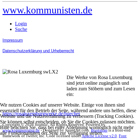
www.kommunisten.de
Login
Suche
Impressum
Datenschutzerklärung und Urheberrecht
Die Werke von Rosa Luxemburg
sind jetzt online zugänglich und
laden zum Stöbern und zum Lesen
ein:
Wir nutzen Cookies auf unserer Website. Einige von ihnen sind
essenziell für den Betrieb der Seite, während andere uns helfen, diese
https://rosaluxemburgwerke.de/buecher
Website und die Nutzererfahrung zu verbessern (Tracking Cookies).
Sie können selbst entscheiden, ob Sie die Cookies zulassen möchten.
Copyright © 2026 Joomla!. All Rights Reserved. Powered by
Bitte beachten Sie, dass bei einer Ablehnung womöglich nicht mehr
www.kommunisten.de
- Designed by JoomlArt.com.
Bootstrap
is a front-end
alle Funktionalitäten der Seite zur Verfügung stehen.
framework of Twitter, Inc. Code licensed under
Apache License v2.0
.
Font