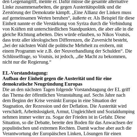
den Gegenangriff, meinte er. Dafür müsse die gesamte alternative
Linke zusammenarbeiten, die gegen Austeritätspolitik und die
Zerstörung der Demokratie kämpft. „Eine Allianz der Linken muss
auf gemeinsamen Werten beruhen“, äußerte er. Als Beispiel für diese
Einheit nannte er die Verstärkung von Syriza durch die Verbindung
von Kräften mit unterschiedlichen Standpunkten, die aber alle in die
gleiche Richtung arbeiten. Dies würde erlauben, so Nikos Voutsis,
dass trotz aller ideologischen Differenzen, die Zuversicht besteht,
„bei der nächsten Wahl die politische Mehrheit zu erobern, mit
einem Programm wie z.B. der Neuverhandlung der Schulden“. Die
Schlüsselfrage, so Voutsis, ist jedoch, „die Macht zu bekommen,
nicht nur die Regierung.“
EL-Vorstandstagung:
Aufbau der Einheit gegen die Austerität und für eine
demokratische Neugründung Europas
Die an den nächsten Tagen folgende Vorstandstagung der EL griff
das Thema der öffentlichen Veranstaltung auf. Sechs Jahre nach
dem Beginn der Krise versinkt Europa in eine Situation der
Stagnation, der Rezession und der Deflation. Die Austerität wird
verschärft, Arbeitslosigkeit, Armut, Ungleichheit und Sozialdumping
nehmen immer weiter zu. Sogar der Frieden ist in Gefahr. Diese
Situation, so die Debatte, bereite den Boden für das Anwachsen der
populistischen und extremen Rechten. Damit wachse aber auch die
Verantwortung der Europäischen Linken, Lösungen für einen