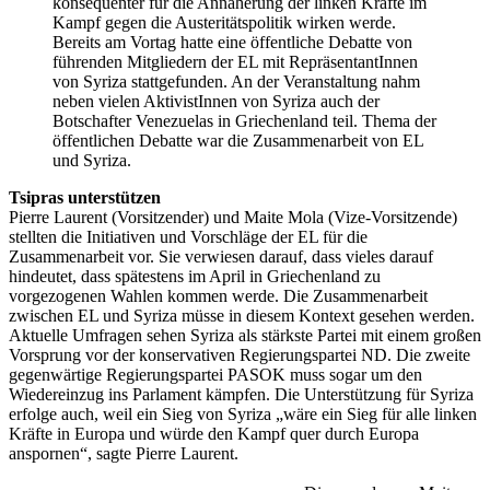
konsequenter für die Annäherung der linken Kräfte im
Kampf gegen die Austeritätspolitik wirken werde.
Bereits am Vortag hatte eine öffentliche Debatte von
führenden Mitgliedern der EL mit RepräsentantInnen
von Syriza stattgefunden. An der Veranstaltung nahm
neben vielen AktivistInnen von Syriza auch der
Botschafter Venezuelas in Griechenland teil. Thema der
öffentlichen Debatte war die Zusammenarbeit von EL
und Syriza.
Tsipras unterstützen
Pierre Laurent (Vorsitzender) und Maite Mola (Vize-Vorsitzende)
stellten die Initiativen und Vorschläge der EL für die
Zusammenarbeit vor. Sie verwiesen darauf, dass vieles darauf
hindeutet, dass spätestens im April in Griechenland zu
vorgezogenen Wahlen kommen werde. Die Zusammenarbeit
zwischen EL und Syriza müsse in diesem Kontext gesehen werden.
Aktuelle Umfragen sehen Syriza als stärkste Partei mit einem großen
Vorsprung vor der konservativen Regierungspartei ND. Die zweite
gegenwärtige Regierungspartei PASOK muss sogar um den
Wiedereinzug ins Parlament kämpfen. Die Unterstützung für Syriza
erfolge auch, weil ein Sieg von Syriza „wäre ein Sieg für alle linken
Kräfte in Europa und würde den Kampf quer durch Europa
anspornen“, sagte Pierre Laurent.