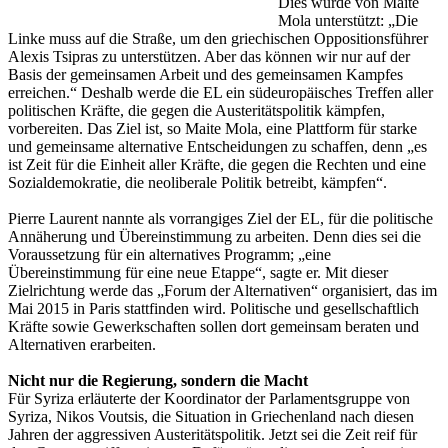
Dies wurde von Maite
Mola unterstützt: „Die
Linke muss auf die Straße, um den griechischen Oppositionsführer
Alexis Tsipras zu unterstützen. Aber das können wir nur auf der
Basis der gemeinsamen Arbeit und des gemeinsamen Kampfes
erreichen.“ Deshalb werde die EL ein südeuropäisches Treffen aller
politischen Kräfte, die gegen die Austeritätspolitik kämpfen,
vorbereiten. Das Ziel ist, so Maite Mola, eine Plattform für starke
und gemeinsame alternative Entscheidungen zu schaffen, denn „es
ist Zeit für die Einheit aller Kräfte, die gegen die Rechten und eine
Sozialdemokratie, die neoliberale Politik betreibt, kämpfen“.
Pierre Laurent nannte als vorrangiges Ziel der EL, für die politische
Annäherung und Übereinstimmung zu arbeiten. Denn dies sei die
Voraussetzung für ein alternatives Programm; „eine
Übereinstimmung für eine neue Etappe“, sagte er. Mit dieser
Zielrichtung werde das „Forum der Alternativen“ organisiert, das im
Mai 2015 in Paris stattfinden wird. Politische und gesellschaftlich
Kräfte sowie Gewerkschaften sollen dort gemeinsam beraten und
Alternativen erarbeiten.
Nicht nur die Regierung, sondern die Macht
Für Syriza erläuterte der Koordinator der Parlamentsgruppe von
Syriza, Nikos Voutsis, die Situation in Griechenland nach diesen
Jahren der aggressiven Austeritätspolitik. Jetzt sei die Zeit reif für