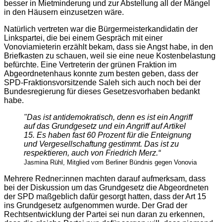
besser in Mietminderung und zur Abstellung all der Mängel
in den Häusern einzusetzen wäre.
Natürlich vertreten war die Bürgermeisterkandidatin der
Linkspartei, die bei einem Gespräch mit einer
Vonoviamieterin erzählt bekam, dass sie Angst habe, in den
Briefkasten zu schauen, weil sie eine neue Kostenbelastung
befürchte. Eine Vertreterin der grünen Fraktion im
Abgeordnetenhaus konnte zum besten geben, dass der
SPD-Fraktionsvorsitzende Saleh sich auch noch bei der
Bundesregierung für dieses Gesetzesvorhaben bedankt
habe.
"Das ist antidemokratisch, denn es ist ein Angriff
auf das Grundgesetz und ein Angriff auf Artikel
15. Es haben fast 60 Prozent für die Enteignung
und Vergesellschaftung gestimmt. Das ist zu
respektieren, auch von Friedrich Merz.“
Jasmina Rühl, Mitglied vom Berliner Bündnis gegen Vonovia
Mehrere Redner:innen machten darauf aufmerksam, dass
bei der Diskussion um das Grundgesetz die Abgeordneten
der SPD maßgeblich dafür gesorgt hatten, dass der Art 15
ins Grundgesetz aufgenommen wurde. Der Grad der
Rechtsentwicklung der Partei sei nun daran zu erkennen,