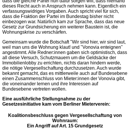
dass die gleiche Partei nun dafür sorgen will, dass niemand
dieses Recht auch in Anspruch nehmen kann. Eigentlich ein
verfassungswidriges Vorgaben. Auch spricht viel für sich,
dass die Fraktion der Partei im Bundestag bisher nicht
einbezogen war. Natürlich kam zur Sprache, dass das neue
Gesetz zur Grundsicherung ein weiterer Baustein ist, die
Wohnungskrise zu verschärfen.
Gemeinsam wurde die Botschaft "Wir sind hier, wir sind laut,
weil man uns die Wohnung klaut! und "Vonovia enteignen"
angestimmt. Alle Redner:innen gaben sich optimistisch, dass
all diese Versuch, Schutzmauern um die Geldsäcke der
Immobilienlobby zu errichten, nichts daran hindern werde,
die nötige Vergesellschaftung durchzusetzen. Auch wurde
bekannt gemacht, das es mittlerweile auch auf Bundesebene
einen Zusammenschluss von Mieter:innen der Vonovia gibt,
die voneinander lernen und ihre Interessen auf
Bundesebene vertreten wollen.
Eine ausführliche Stellungnahme zu der
Gesetzesinitiative kam vom Berliner Mieterverein:
Koalitionsbeschluss gegen Vergesellschaftung von
Wohnraum:
Ein Angriff auf Art. 15 Grundgesetz