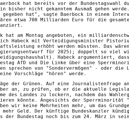
aerbock hat bereits vor der Bundestagswahl d
in bisher nicht gekanntem Ausmaß gehen werde
 gegeben hat", sagte Baerbock in einem Inter
ären etwa 700 Milliarden Euro für die gesamt
anziert.
k hat am Montag angeboten, ein milliardensch
ich Habeck mit Verteidigungsminister Pistori
aftsleistung erhöht werden müssten. Das wäre
gierungsentwurf für 2025); doppelt so viel w
eidigungshaushalt). Habeck argumentiert, das
estag AfD und Die Linke über eine Sperrminor
en sprechen von "Sondervermögen" - oder die 
eine Vorschläge "hören" werde.
äge der Grünen. Auf eine Journalistenfrage a
ber an, zu prüfen, ob er die aktuelle Legisl
me des Landes zu lockern, nachdem das Wahler
ieren könnte. A
ngesichts der Sperrminorität 
ben wir keine Mehrheiten mehr, um das Grundg
l mehr Geld.
Der künftige Bundeskanzler kündi
s der Bundestag noch bis zum 24. März in sei