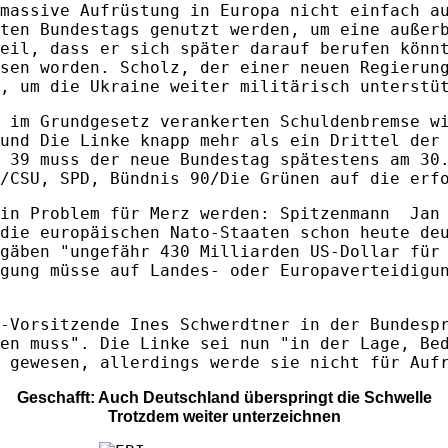
massive Aufrüstung in Europa nicht einfach a
ten Bundestags genutzt werden, um eine außer
eil, dass er sich später darauf berufen könn
sen worden. Scholz, der einer neuen Regierun
, um die Ukraine weiter militärisch unterstü
 im Grundgesetz verankerten Schuldenbremse w
und Die Linke knapp mehr als ein Drittel der
 39 muss der neue Bundestag spätestens am 30
/CSU, SPD, Bündnis 90/Die Grünen auf die erf
ein Problem für Merz werden: Spitzenmann Jan 
die europäischen Nato-Staaten schon heute de
gäben "ungefähr 430 Milliarden US-Dollar für
gung müsse auf Landes- oder Europaverteidigu
-Vorsitzende Ines Schwerdtner in der Bundesp
en muss". Die Linke sei nun "in der Lage, Be
 gewesen, allerdings werde sie nicht für Auf
Geschafft: Auch Deutschland überspringt die Schwelle
Trotzdem weiter unterzeichnen