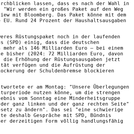
urchblicken lassen, dass es nach der Wahl in
. "Wir werden ein großes Paket auf den Weg
view mit Bloomberg. Das Paket könne mit dem
e EU. Rund 24 Prozent der Haushaltsausgaben
weres Rüstungspaket noch in der laufenden
us (SPD) einig, dass die deutschen
n mehr als 146 Milliarden Euro – bei einem
ie bisher (2024: 72 Milliarden Euro, davon
s die Erhöhung der Rüstungsausgaben jetzt
ität verfügen und die Aufrüstung der
Lockerung der Schuldenbremse blockieren
ntwortete er am Montag: "Unsere Überlegungen
aturperiode nutzen könne, um die strengen
gebnis vom Sonntag eine Minderheitsgruppe
"der ganz linken und der ganz rechten Seite"
esetz zu ändern". Das sei "eine schwierige
gte deshalb Gespräche mit SPD, Bündnis
ner derzeitigen Form völlig handlungsfähig