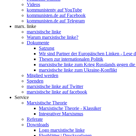
Videos
kommunistentv auf YouTube
kommunisten.de auf Facebook
kommunisten.de auf Telegram
marx. linke
marxistische linke
Warum marxistische linke?
Dokumente
Satzung
Wir sind Partner der Europäischen Linken - Lese 
Thesen zur internationalen Politik
marxistische linke zum Krieg Russlands gegen die
marxistische linke zum Ukraine-Konflikt
Mitglied werden
Spenden
marxistische linke auf Twitter
marxistische linke auf facebook
Service
Marxistische Theorie
Marxistische Theorie - Klassiker
Integrativer Marxismus
Referate
Downloads
Logo marxistische linke
Flugblätter | Druckvorlagen