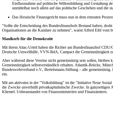
Einflussnahme auf politische Willensbildung und Gestaltung de
unmittelbar noch allein auf das politische Geschehen und die staa
Das Hessische Finanzgericht muss nun in dem erneuten Prozes
"Sollte die Entscheidung des Bundesfinanzhofs Bestand haben, droht
Organisationen an die Kandare zu nehmen", warnt Alfred Eibl vom b
Maulkorb für die Demokratie
Mit ihrem Attac-Urteil haben die Richter am Bundesfinanzhof CDU/CSU
Deutsche Umwelthilfe, VVN-BdA, Campact die Gemeinnützigkeit zu
Aber während diese Vereine nicht gemeinnützig sein sollen, bleiben
Gemeinnützigkeit selbstverständlich erhalten. Atlantik-Brücke, Mün
Bundeswehrverband e.V., Bertelsmann-Stiftung – alle gemeinnützig. Die
ein.
Mit am aktivsten in der "Volksbildung" ist die "Initiative Neue Sozia
die Zwecke unverhüllt privatkapitalistische Zwecke. In ganzseitigen A
Klientel. Unbeanstandet von Finanzministerien und Finanzämtern.