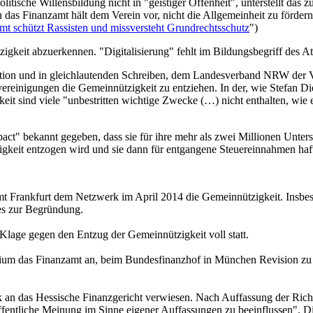
olitische Willensbildung nicht in "geistiger Offenheit", unterstellt das 
rn das Finanzamt hält dem Verein vor, nicht die Allgemeinheit zu förd
mt schützt Rassisten und missversteht Grundrechtsschutz
")
igkeit abzuerkennen. "Digitalisierung" fehlt im Bildungsbegriff des At
Aktion und in gleichlautenden Schreiben, dem Landesverband NRW der 
reinigungen die Gemeinnützigkeit zu entziehen. In der, wie Stefan D
keit sind viele "unbestritten wichtige Zwecke (…) nicht enthalten, wi
ct" bekannt gegeben, dass sie für ihre mehr als zwei Millionen Unter
tzigkeit entzogen wird und sie dann für entgangene Steuereinnahmen ha
amt Frankfurt dem Netzwerk im April 2014 die Gemeinnützigkeit. Insbeso
s zur Begründung.
lage gegen den Entzug der Gemeinnützigkeit voll statt.
rium das Finanzamt an, beim Bundesfinanzhof in München Revision zu 
 an das Hessische Finanzgericht verwiesen. Nach Auffassung der Richt
öffentliche Meinung im Sinne eigener Auffassungen zu beeinflussen". 