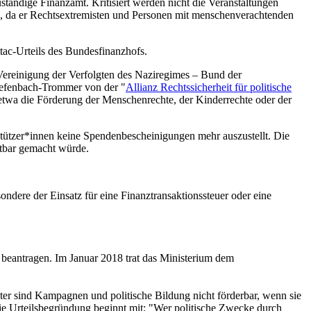
zuständige Finanzamt. Kritisiert werden nicht die Veranstaltungen
ern, da er Rechtsextremisten und Personen mit menschenverachtenden
tac-Urteils des Bundesfinanzhofs.
Vereinigung der Verfolgten des Naziregimes – Bund der
iefenbach-Trommer von der "
Allianz Rechtssicherheit für politische
e etwa die Förderung der Menschenrechte, der Kinderrechte oder der
stützer*innen keine Spendenbescheinigungen mehr auszustellt. Die
ftbar gemacht würde.
ndere der Einsatz für eine Finanztransaktionssteuer oder eine
beantragen. Im Januar 2018 trat das Ministerium dem
er sind Kampagnen und politische Bildung nicht förderbar, wenn sie
Die Urteilsbegründung beginnt mit: "Wer politische Zwecke durch