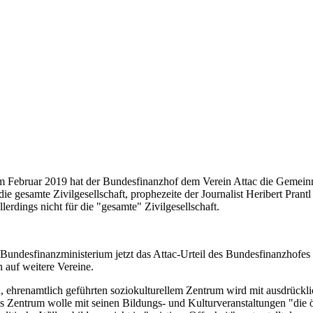
m Februar 2019 hat der Bundesfinanzhof dem Verein Attac die Gemeinnü
ie gesamte Zivilgesellschaft, prophezeite der Journalist Heribert Prantl
allerdings nicht für die "gesamte" Zivilgesellschaft.
undesfinanzministerium jetzt das Attac-Urteil des Bundesfinanzhofes (B
auf weitere Vereine.
, ehrenamtlich geführten soziokulturellem Zentrum wird mit ausdrückl
s Zentrum wolle mit seinen Bildungs- und Kulturveranstaltungen "die 