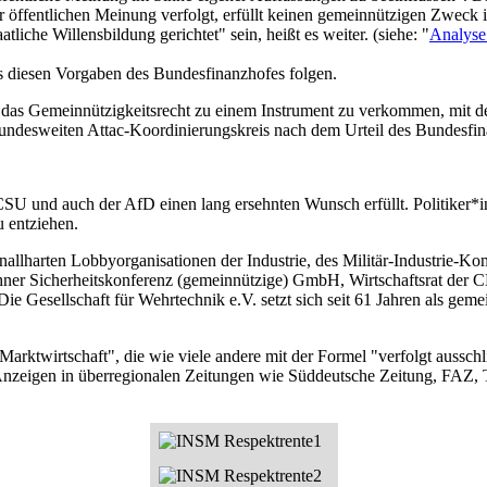
r öffentlichen Meinung verfolgt, erfüllt keinen gemeinnützigen Zweck 
tliche Willensbildung gerichtet" sein, heißt es weiter. (siehe: "
Analyse 
s diesen Vorgaben des Bundesfinanzhofes folgen.
 das Gemeinnützigkeitsrecht zu einem Instrument zu verkommen, mit d
undesweiten Attac-Koordinierungskreis nach dem Urteil des Bundesfin
 und auch der AfD einen lang ersehnten Wunsch erfüllt. Politiker*inne
 entziehen.
 knallharten Lobbyorganisationen der Industrie, des Militär-Industrie
chner Sicherheitskonferenz (gemeinnützige) GmbH, Wirtschaftsrat der
 Gesellschaft für Wehrtechnik e.V. setzt sich seit 61 Jahren als gemei
l Marktwirtschaft", die wie viele andere mit der Formel "verfolgt aussc
nzeigen in überregionalen Zeitungen wie Süddeutsche Zeitung, FAZ, Tage