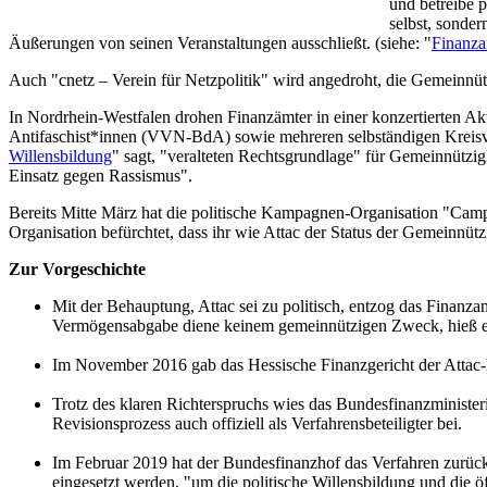
und betreibe p
selbst, sonde
Äußerungen von seinen Veranstaltungen ausschließt. (siehe: "
Finanza
Auch "cnetz – Verein für Netzpolitik" wird angedroht, die Gemeinnütz
In Nordrhein-Westfalen drohen Finanzämter in einer konzertierten 
Antifaschist*innen (VVN-BdA) sowie mehreren selbständigen Kreisve
Willensbildung
" sagt, "veralteten Rechtsgrundlage" für Gemeinnützig
Einsatz gegen Rassismus".
Bereits Mitte März hat die politische Kampagnen-Organisation "Campa
Organisation befürchtet, dass ihr wie Attac der Status der Gemeinnü
Zur Vorgeschichte
Mit der Behauptung, Attac sei zu politisch, entzog das Finanz
Vermögensabgabe diene keinem gemeinnützigen Zweck, hieß e
Im November 2016 gab das Hessische Finanzgericht der Attac-K
Trotz des klaren Richterspruchs wies das Bundesfinanzministe
Revisionsprozess auch offiziell als Verfahrensbeteiligter bei.
Im Februar 2019 hat der Bundesfinanzhof das Verfahren zurück
eingesetzt werden, "um die politische Willensbildung und die 