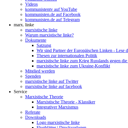
Videos
kommunistentv auf YouTube
kommunisten.de auf Facebook
kommunisten.de auf Telegram
marx. linke
marxistische linke
Warum marxistische linke?
Dokumente
Satzung
Wir sind Partner der Europäischen Linken - Lese 
Thesen zur internationalen Politik
marxistische linke zum Krieg Russlands gegen die
marxistische linke zum Ukraine-Konflikt
Mitglied werden
Spenden
marxistische linke auf Twitter
marxistische linke auf facebook
Service
Marxistische Theorie
Marxistische Theorie - Klassiker
Integrativer Marxismus
Referate
Downloads
Logo marxistische linke
Flugblätter | Druckvorlagen