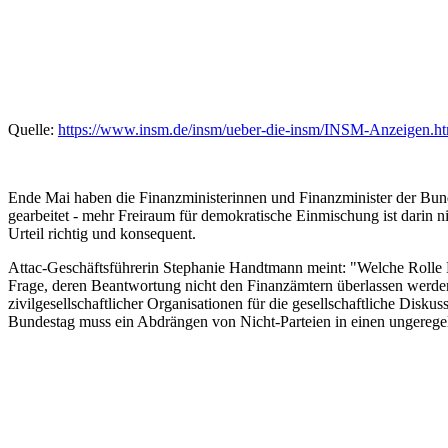
Quelle:
https://www.insm.de/insm/ueber-die-insm/INSM-Anzeigen.h
Ende Mai haben die Finanzministerinnen und Finanzminister der Bun
gearbeitet - mehr Freiraum für demokratische Einmischung ist darin n
Urteil richtig und konsequent.
Attac-Geschäftsführerin Stephanie Handtmann meint: "Welche Rolle Nic
Frage, deren Beantwortung nicht den Finanzämtern überlassen werden 
zivilgesellschaftlicher Organisationen für die gesellschaftliche Di
Bundestag muss ein Abdrängen von Nicht-Parteien in einen ungeregelte