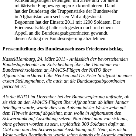
Aufklärungsflügen beteiligen, um zivile und vor allem
militärische Flugbewegungen zu koordinieren. Damit
hat der Bundestag die Truppenstärke der Bundeswehr
in Afghanistan zum sechsten Mal aufgestockt.
Begonnen hat der Einsatz 2011 mit 1200 Soldaten. Der
Friedensratschlag hatte sich gestern noch mit einem
Appell an die Bundestagsabgeordneten gewandt,
diesen Antrag der Bundesregierung abzulehnen.
Pressemitteilung des Bundesausschusses Friedensratschlag
Kassel/Hamburg, 24. März 2011 - Anlässlich der bevorstehenden
Bundestagsdebatte zur Entscheidung über die Teilnahme von
Bundeswehrsoldaten an AWACS-Flügen der NATO über
Afghanistan erklären Lühr Henken und Dr. Peter Strutynski in einer
ersten Stellungnahme, die auch an die Bundestagsabgeordneten
gerichtet ist:
Als die NATO im Dezember bei der Bundesregierung anfragte, ob
sie sich an den AWACS-Flügen über Afghanistan ab Mitte Januar
beteiligen würde, wurde dies von Außenminister Westerwelle mit
dem Hinweis darauf abgelehnt, man wolle in Afghanistan den
Schwerpunkt auf Ausbildung setzen. Nun bietet man von sich aus,
ohne gebeten worden zu sein, urplötzlich 300 Soldaten dafür an.
Gibt man nun den Schwerpunkt Ausbildung auf? Nein, das nicht.
Westerwelles Begründung wurde schon damals als Ausrede entlarvt.