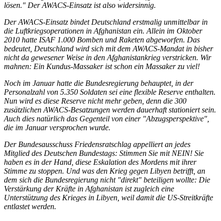
lösen." Der AWACS-Einsatz ist also widersinnig.
Der AWACS-Einsatz bindet Deutschland erstmalig unmittelbar in
die Luftkriegsoperationen in Afghanistan ein. Allein im Oktober
2010 hatte ISAF 1.000 Bomben und Raketen abgeworfen. Das
bedeutet, Deutschland wird sich mit dem AWACS-Mandat in bisher
nicht da gewesener Weise in den Afghanistankrieg verstricken. Wir
mahnen: Ein Kundus-Massaker ist schon ein Massaker zu viel!
Noch im Januar hatte die Bundesregierung behauptet, in der
Personalzahl von 5.350 Soldaten sei eine flexible Reserve enthalten.
Nun wird es diese Reserve nicht mehr geben, denn die 300
zusätzlichen AWACS-Besatzungen werden dauerhaft stationiert sein.
Auch dies natürlich das Gegenteil von einer "Abzugsperspektive",
die im Januar versprochen wurde.
Der Bundesausschuss Friedensratschlag appelliert an jedes
Mitglied des Deutschen Bundestags: Stimmen Sie mit NEIN! Sie
haben es in der Hand, diese Eskalation des Mordens mit ihrer
Stimme zu stoppen. Und was den Krieg gegen Libyen betrifft, an
dem sich die Bundesregierung nicht "direkt" beteiligen wollte: Die
Verstärkung der Kräfte in Afghanistan ist zugleich eine
Unterstützung des Krieges in Libyen, weil damit die US-Streitkräfte
entlastet werden.