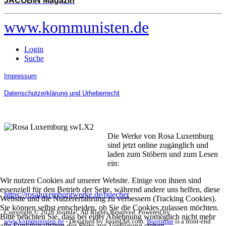
JACOBIN Magazin
www.kommunisten.de
Login
Suche
Impressum
Datenschutzerklärung und Urheberrecht
Die Werke von Rosa Luxemburg
sind jetzt online zugänglich und
laden zum Stöbern und zum Lesen
ein:
Wir nutzen Cookies auf unserer Website. Einige von ihnen sind
essenziell für den Betrieb der Seite, während andere uns helfen, diese
https://rosaluxemburgwerke.de/buecher
Website und die Nutzererfahrung zu verbessern (Tracking Cookies).
Sie können selbst entscheiden, ob Sie die Cookies zulassen möchten.
Copyright © 2026 Joomla!. All Rights Reserved. Powered by
Bitte beachten Sie, dass bei einer Ablehnung womöglich nicht mehr
www.kommunisten.de
- Designed by JoomlArt.com.
Bootstrap
is a front-end
alle Funktionalitäten der Seite zur Verfügung stehen.