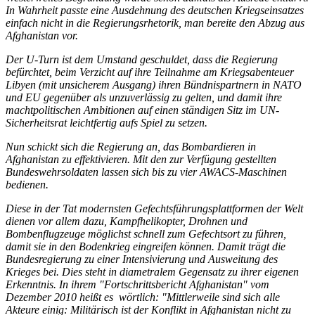
In Wahrheit passte eine Ausdehnung des deutschen Kriegseinsatzes
einfach nicht in die Regierungsrhetorik, man bereite den Abzug aus
Afghanistan vor.
Der U-Turn ist dem Umstand geschuldet, dass die Regierung
befürchtet, beim Verzicht auf ihre Teilnahme am Kriegsabenteuer
Libyen (mit unsicherem Ausgang) ihren Bündnispartnern in NATO
und EU gegenüber als unzuverlässig zu gelten, und damit ihre
machtpolitischen Ambitionen auf einen ständigen Sitz im UN-
Sicherheitsrat leichtfertig aufs Spiel zu setzen.
Nun schickt sich die Regierung an, das Bombardieren in
Afghanistan zu effektivieren. Mit den zur Verfügung gestellten
Bundeswehrsoldaten lassen sich bis zu vier AWACS-Maschinen
bedienen.
Diese in der Tat modernsten Gefechtsführungsplattformen der Welt
dienen vor allem dazu, Kampfhelikopter, Drohnen und
Bombenflugzeuge möglichst schnell zum Gefechtsort zu führen,
damit sie in den Bodenkrieg eingreifen können. Damit trägt die
Bundesregierung zu einer Intensivierung und Ausweitung des
Krieges bei. Dies steht in diametralem Gegensatz zu ihrer eigenen
Erkenntnis. In ihrem "Fortschrittsbericht Afghanistan" vom
Dezember 2010 heißt es wörtlich: "Mittlerweile sind sich alle
Akteure einig: Militärisch ist der Konflikt in Afghanistan nicht zu