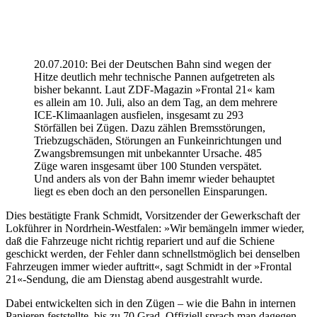
20.07.2010: Bei der Deutschen Bahn sind wegen der
Hitze deutlich mehr technische Pannen aufgetreten als
bisher bekannt. Laut ZDF-Magazin »Frontal 21« kam
es allein am 10. Juli, also an dem Tag, an dem mehrere
ICE-Klimaanlagen ausfielen, insgesamt zu 293
Störfällen bei Zügen. Dazu zählen Bremsstörungen,
Triebzugschäden, Störungen an Funkeinrichtungen und
Zwangsbremsungen mit unbekannter Ursache. 485
Züge waren insgesamt über 100 Stunden verspätet.
Und anders als von der Bahn imemr wieder behauptet
liegt es eben doch an den personellen Einsparungen.
Dies bestätigte Frank Schmidt, Vorsitzender der Gewerkschaft der
Lokführer in Nordrhein-Westfalen: »Wir bemängeln immer wieder,
daß die Fahrzeuge nicht richtig repariert und auf die Schiene
geschickt werden, der Fehler dann schnellstmöglich bei denselben
Fahrzeugen immer wieder auftritt«, sagt Schmidt in der »Frontal
21«-Sendung, die am Dienstag abend ausgestrahlt wurde.
Dabei entwickelten sich in den Zügen – wie die Bahn in internen
Papieren feststellte, bis zu 70 Grad. Offiziell sprach man dagegen