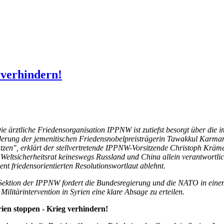
 verhindern!
ie ärztliche Friedensorganisation IPPNW ist zutiefst besorgt über die
rderung der jemenitischen Friedensnobelpreisträgerin Tawakkul Karm
tzen", erklärt der stellvertretende IPPNW-Vorsitzende Christoph Kräme
 Weltsicherheitsrat keineswegs Russland und China allein verantwortlic
nt friedensorientierten Resolutionswortlaut ablehnt.
Sektion der IPPNW fordert die Bundesregierung und die NATO in einem
 Militärintervention in Syrien eine klare Absage zu erteilen.
rien stoppen - Krieg verhindern!