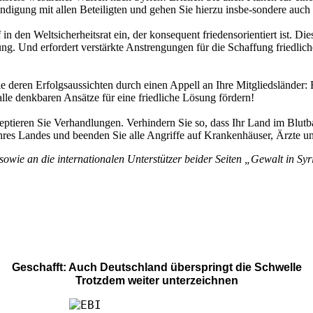
ndigung mit allen Beteiligten und gehen Sie hierzu insbe-sondere auch
n den Weltsicherheitsrat ein, der konsequent friedensorientiert ist. Die
g. Und erfordert verstärkte Anstrengungen für die Schaffung friedliche
e deren Erfolgsaussichten durch einen Appell an Ihre Mitgliedsländer
alle denkbaren Ansätze für eine friedliche Lösung fördern!
ieren Sie Verhandlungen. Verhindern Sie so, dass Ihr Land im Blutbad
 Ihres Landes und beenden Sie alle Angriffe auf Krankenhäuser, Ärzte u
sowie an die internationalen Unterstützer beider Seiten „Gewalt in Sy
Geschafft: Auch Deutschland überspringt die Schwelle
Trotzdem weiter unterzeichnen