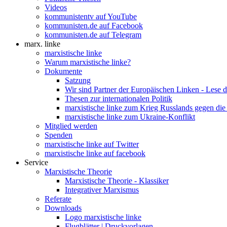
Videos
kommunistentv auf YouTube
kommunisten.de auf Facebook
kommunisten.de auf Telegram
marx. linke
marxistische linke
Warum marxistische linke?
Dokumente
Satzung
Wir sind Partner der Europäischen Linken - Lese 
Thesen zur internationalen Politik
marxistische linke zum Krieg Russlands gegen die
marxistische linke zum Ukraine-Konflikt
Mitglied werden
Spenden
marxistische linke auf Twitter
marxistische linke auf facebook
Service
Marxistische Theorie
Marxistische Theorie - Klassiker
Integrativer Marxismus
Referate
Downloads
Logo marxistische linke
Flugblätter | Druckvorlagen