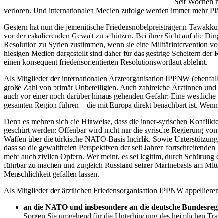
Seit Wochen m
verloren. Und internationalen Medien zufolge werden immer mehr Plän
Gestern hat nun die jemenitische Friedensnobelpreisträgerin Tawakk
vor der eskalierenden Gewalt zu schützen. Bei ihrer Sicht auf die D
Resolution zu Syrien zustimmen, wenn sie eine Militärintervention v
hiesigen Medien dargestellt sind daher für das gestrige Scheitern d
einen konsequent friedensorientierten Resolutionswortlaut ablehnt.
Als Mitglieder der internationalen Ärzteorganisation IPPNW (ebenfall
große Zahl von primär Unbeteiligten. Auch zahlreiche Ärztinnen und 
auch vor einer noch darüber hinaus gehenden Gefahr: Eine westliche M
gesamten Region führen – die mit Europa direkt benachbart ist. Wen
Denn es mehren sich die Hinweise, dass die inner-syrischen Konflik
geschürt werden: Offenbar wird nicht nur die syrische Regierung von
Waffen über die türkische NATO-Basis Incirlik. Sowie Unterstützung
dass so die gewaltfreien Perspektiven der seit Jahren fortschreite
mehr auch zivilen Opfern. Wer meint, es sei legitim, durch Schürung
führbar zu machen und zugleich Russland seiner Marinebasis am Mitte
Menschlichkeit gefallen lassen.
Als Mitglieder der ärztlichen Friedensorganisation IPPNW appellieren
an die NATO und insbesondere an die deutsche Bundesre
Sorgen Sie umgehend für die Unterbindung des heimlichen Transf