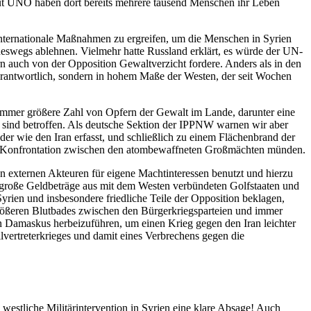
aut UNO haben dort bereits mehrere tausend Menschen ihr Leben
internationale Maßnahmen zu ergreifen, um die Menschen in Syrien
neswegs ablehnen. Vielmehr hatte Russland erklärt, es würde der UN-
n auch von der Opposition Gewaltverzicht fordere. Anders als in den
verantwortlich, sondern in hohem Maße der Westen, der seit Wochen
ie immer größere Zahl von Opfern der Gewalt im Lande, darunter eine
n sind betroffen. Als deutsche Sektion der IPPNW warnen wir aber
er wie den Iran erfasst, und schließlich zu einem Flächenbrand der
fene Konfrontation zwischen den atombewaffneten Großmächten münden.
 externen Akteuren für eigene Machtinteressen benutzt und hierzu
n große Geldbeträge aus mit dem Westen verbündeten Golfstaaten und
rien und insbesondere friedliche Teile der Opposition beklagen,
größeren Blutbades zwischen den Bürgerkriegsparteien und immer
in Damaskus herbeizuführen, um einen Krieg gegen den Iran leichter
vertreterkrieges und damit eines Verbrechens gegen die
westliche Militärintervention in Syrien eine klare Absage! Auch