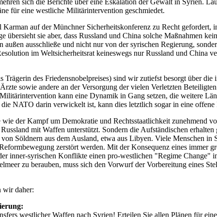
ehren sich die Berichte über eine Eskalation der Gewalt in Syrien. L
e für eine westliche Militärintervention geschmiedet.
ul Karman auf der Münchner Sicherheitskonferenz zu Recht gefordert, 
inge übersieht sie aber, dass Russland und China solche Maßnahmen kei
on außen ausschließe und nicht nur von der syrischen Regierung, sonder
er Resolution im Weltsicherheitsrat keineswegs nur Russland und China 
s Trägerin des Friedensnobelpreises) sind wir zutiefst besorgt über d
Ärzte sowie andere an der Versorgung der vielen Verletzten Beteiligte
ilitärintervention kann eine Dynamik in Gang setzen, die weitere Länd
n die NATO darin verwickelt ist, kann dies letztlich sogar in eine of
te wie der Kampf um Demokratie und Rechtsstaatlichkeit zunehmend von
 Russland mit Waffen unterstützt. Sondern die Aufständischen erhalte
 von Söldnern aus dem Ausland, etwa aus Libyen. Viele Menschen in Sy
nden Reformbewegung zerstört werden. Mit der Konsequenz eines immer 
 der inner-syrischen Konflikte einen pro-westlichen "Regime Change" 
lmeer zu berauben, muss sich den Vorwurf der Vorbereitung eines Stell
 wir daher:
gierung:
ers westlicher Waffen nach Syrien! Erteilen Sie allen Plänen für eine 