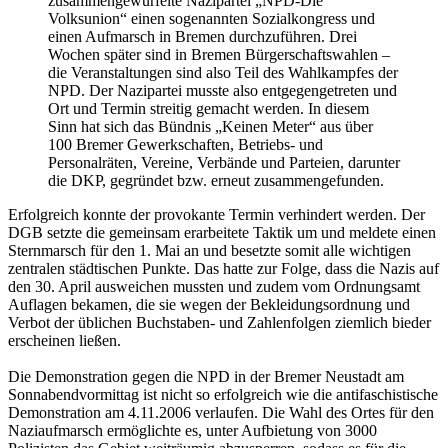
zusammengewürfelte Nazipartei „NPD-Die
Volksunion“ einen sogenannten Sozialkongress und
einen Aufmarsch in Bremen durchzuführen. Drei
Wochen später sind in Bremen Bürgerschaftswahlen –
die Veranstaltungen sind also Teil des Wahlkampfes der
NPD. Der Nazipartei musste also entgegengetreten und
Ort und Termin streitig gemacht werden. In diesem
Sinn hat sich das Bündnis „Keinen Meter“ aus über
100 Bremer Gewerkschaften, Betriebs- und
Personalräten, Vereine, Verbände und Parteien, darunter
die DKP, gegründet bzw. erneut zusammengefunden.
Erfolgreich konnte der provokante Termin verhindert werden. Der
DGB setzte die gemeinsam erarbeitete Taktik um und meldete einen
Sternmarsch für den 1. Mai an und besetzte somit alle wichtigen
zentralen städtischen Punkte. Das hatte zur Folge, dass die Nazis auf
den 30. April ausweichen mussten und zudem vom Ordnungsamt
Auflagen bekamen, die sie wegen der Bekleidungsordnung und
Verbot der üblichen Buchstaben- und Zahlenfolgen ziemlich bieder
erscheinen ließen.
Die Demonstration gegen die NPD in der Bremer Neustadt am
Sonnabendvormittag ist nicht so erfolgreich wie die antifaschistische
Demonstration am 4.11.2006 verlaufen. Die Wahl des Ortes für den
Naziaufmarsch ermöglichte es, unter Aufbietung von 3000