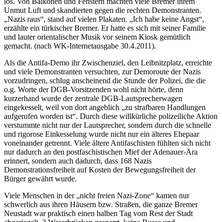
los. Von Balkonen und Fenstern machten viele Bremer ihrem
Unmut Luft und skandierten gegen die rechten Demonstranten.
„Nazis raus“, stand auf vielen Plakaten. „Ich habe keine Angst“,
erzählte ein türkischer Bremer. Er hatte es sich mit seiner Familie
und lauter orientalischer Musik vor seinem Kiosk gemütlich
gemacht. (nach WK-Internetausgabe 30.4.2011).
Als die Antifa-Demo ihr Zwischenziel, den Leibnitzplatz, erreichte
und viele Demonstranten versuchten, zur Demoroute der Nazis
vorzudringen, schlug anscheinend die Stunde der Polizei, die die
o.g. Worte der DGB-Vorsitzenden wohl nicht hörte, denn
kurzerhand wurde der zentrale DGB-Lautsprecherwagen
eingekesselt, weil von dort angeblich „zu strafbaren Handlungen
aufgerufen worden ist“. Durch diese willkürliche polizeiliche Aktion
verstummte nicht nur der Lautsprecher, sondern durch die schnelle
und rigorose Einkesselung wurde nicht nur ein älteres Ehepaar
voneinander getrennt. Viele ältere Antifaschisten fühlten sich nicht
nur dadurch an den postfaschistischen Mief der Adenauer-Ära
erinnert, sondern auch dadurch, dass 168 Nazis
Demonstrationsfreiheit auf Kosten der Bewegungsfreiheit der
Bürger gewährt wurde.
Viele Menschen in der „nicht freien Nazi-Zone“ kamen nur
schwerlich aus ihren Häusern bzw. Straßen, die ganze Bremer
Neustadt war praktisch einen halben Tag vom Rest der Stadt