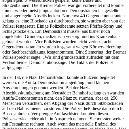
abgeriegelt, 3 Weserbrücken gesperrt, keine Busse und
Straßenbahnen. Die Bremer Polizei war gut vorbereitet und konnte
immer wieder meist junge autonome Demonstranten ins gestellte
und abgeriegelte Abseits locken. Nur etwa 40 Gegendemonstranten
gelang es, eine Blockade zu durchbrechen, sie wurden aber von der
Polizei festgesetzt. Einige Polizeibeamte setzten Pfeffer-Spray und
Schlagstöcke ein. Ein Demonstrant musste, aus bisher noch
ungeklärten Gründen, medizinisch versorgt und ins Krankenhaus
gebracht werden. Vier Polizisten wurden leicht verletzt, acht
Gegendemonstranten wurden insgesamt wegen Körperverletzung
oder Sachbeschädigung festgenommen. Dirk Siemering, der Bremer
Polizeisprecher sagte, „Wir sind grundsätzlich zufrieden mit dem
Verlauf beider Demonstrationszüge. Die Taktik der Polizei ist
aufgegangen.“
In der Tat, die Nazi-Demonstration konnte schützend begleitet
werden, die Antifa-Demonstration abgedrängt, und kleinere
Ausschreitungen geerntet werden. Bei der Nazi-
Abschlusskundgebung am Neustädter Bahnhof gelang es zwar den
Antifa-Demonstranten nicht, den Platz zu stürmen, aber ca. 250
Menschen versuchten, den Abgang der Nazis durch Sitzblockaden
auf den Bahnschienen zu stören. Die Polizei ließ diese dann durch
Busse abholen. Versprengte Antifaschisten konnten diesen
Polizeiservice leider nicht in Anspruch nehmen. Sie mussten weiter
mit Festnahme rechnen. Auch wenn das materielle Endziel des