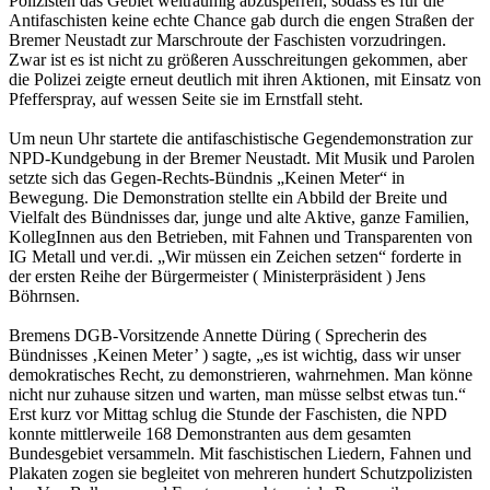
Polizisten das Gebiet weiträumig abzusperren, sodass es für die
Antifaschisten keine echte Chance gab durch die engen Straßen der
Bremer Neustadt zur Marschroute der Faschisten vorzudringen.
Zwar ist es ist nicht zu größeren Ausschreitungen gekommen, aber
die Polizei zeigte erneut deutlich mit ihren Aktionen, mit Einsatz von
Pfefferspray, auf wessen Seite sie im Ernstfall steht.
Um neun Uhr startete die antifaschistische Gegendemonstration zur
NPD-Kundgebung in der Bremer Neustadt. Mit Musik und Parolen
setzte sich das Gegen-Rechts-Bündnis „Keinen Meter“ in
Bewegung. Die Demonstration stellte ein Abbild der Breite und
Vielfalt des Bündnisses dar, junge und alte Aktive, ganze Familien,
KollegInnen aus den Betrieben, mit Fahnen und Transparenten von
IG Metall und ver.di. „Wir müssen ein Zeichen setzen“ forderte in
der ersten Reihe der Bürgermeister ( Ministerpräsident ) Jens
Böhrnsen.
Bremens DGB-Vorsitzende Annette Düring ( Sprecherin des
Bündnisses ‚Keinen Meter’ ) sagte, „es ist wichtig, dass wir unser
demokratisches Recht, zu demonstrieren, wahrnehmen. Man könne
nicht nur zuhause sitzen und warten, man müsse selbst etwas tun.“
Erst kurz vor Mittag schlug die Stunde der Faschisten, die NPD
konnte mittlerweile 168 Demonstranten aus dem gesamten
Bundesgebiet versammeln. Mit faschistischen Liedern, Fahnen und
Plakaten zogen sie begleitet von mehreren hundert Schutzpolizisten